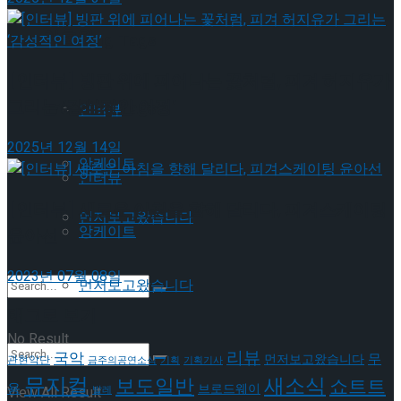
이호원
Trending Tags
[인터뷰] 빙판 위에 피어나는 꽃처럼, 피겨 허지유가
그리는 ‘감성적인 여정’
Trending Tags
인터뷰
2025년 12월 14일
앙케이트
인터뷰
[인터뷰] 새로운 아침을 향해 달리다, 피겨스케이팅
먼저보고왔습니다
앙케이트
윤아선
2023년 07월 08일
먼저보고왔습니다
태그로 보기
No Result
리뷰
국악
무
먼저보고왔습니다
관현악단
금주의공연소식
기획
기획기사
뮤지컬
새소식
보도일반
쇼트트
용
브로드웨이
View All Result
발레