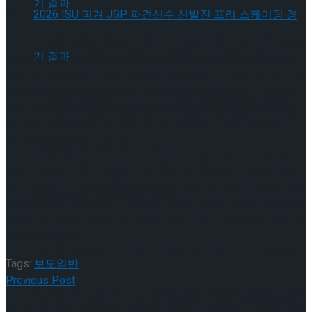
다.
DIMF배성혁 집행위원장은 “세계 무대에서 한국 창작뮤지컬의
[현장스케치] 장하린-주혜원-황정율-허지유-
성과가 인정받는 이 순간 DIMF는 둘의 시작을 함께한 동반자
로서 큰 자부심을 느끼고 있으며 축하한다.”며 “창작자 윌 애런
슨과 박천휴 콤비의 시작이 DIMF를 통해 이루어졌고, 이들이
고나연, 2026 ISU 피겨 JGP 파견선수 선발전
함께 성장하며 세계적인 성공에 이른 지금, 우리는 앞으로도
[현장스케치] 장하린-주혜원-황정율-허지유-
더 많은 창작자들의 ‘첫 만남’과 ‘첫 무대’를 만들고 지원할
프리 스케이팅 경기 결과
것”이라 전했다.
고나연, 2026 ISU 피겨 JGP 파견선수 선발전
한편 DIMF는 6월20일(금)부터 7월 7일(월)까지 19번째 축제
를 개최한다. DIMF를 통해 처음 소개되는 헝가리 뮤지컬 ‘테슬
프리 스케이팅 경기 결과
라’를 포함한 공식초청작 8작품과 창작지원작 5작품, 특별공연
3작품 등 20편이 넘는 국내외 뮤지컬이 대구 전역에서 축제가
펼쳐질 예정이다.
[현장스케치] 이규리-전효은-김지유-박하영,
Tags:
보도일반
Previous Post
2026 ISU 피겨 JGP 파견선수 선발전 프리 스케
[현장스케치] 이규리-전효은-김지유-박하영,
처음 만나는 북한의 10대 이야기.. 뮤지컬 ‘은경’ 7월