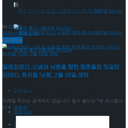
민우혁·조형균·유리아·김원빈, 10월 합동 콘서트
뮤지컬 배우와의 콜라보 제품 판매
‘ONEPIECE’ 개최!
by
이민정
2026년 07월 27일
Next Post
롤러스케이트 타고 시원한 맥주 한잔! DDP로 떠
일제강점기, 신념과 낙원을 향한 청춘들의 엇갈린
나는 특별한 휴가 <동대문 바이브>
롤러스케이트 타고 시원한 맥주 한잔! DDP로 떠
이야기. 뮤지컬 '낙원', 7월 15일 개막
답글 남기기
나는 특별한 휴가 <동대문 바이브>
포토뉴스
이메일 주소는 공개되지 않습니다.
필수 필드는
*
로 표시됩니
동영상
다
포토뉴스
기획기사