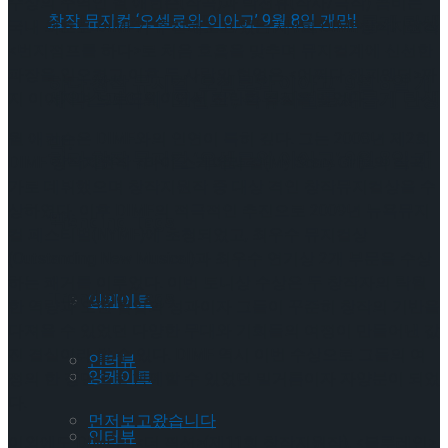
수상의 주역인 윌 애런슨(작곡)과 박천휴(작사/극작) 콤비는
셰익스피어의 ‘오셀로’, 록뮤지컬로 새롭게 탄생
국내 최초로 DIMF가 추진해오고 있는 제4회 DIMF창작지원작
<번지점프를 하다>로 처음 호흡을 맞추며 뮤지컬계에 신선한
파장을 일으켰고 이후 두 사람의 협업은 <어쩌다 해피엔딩>까
하다.창작 뮤지컬 ‘오셀로와 이아고’ 9월 8일 개
셰익스피어의 ‘오셀로’, 록뮤지컬로 새롭게 탄생
지 이어지며 브로드웨이에서 찬란한 결실을 맺었다.
윌 애런슨은 DIMF와의 인연이 특히 깊다. 그는 2008년 제2회
막!
하다.창작 뮤지컬 ‘오셀로와 이아고’ 9월 8일 개
DIMF 창작지원작 <마이 스케어리 걸(My Scary Girl)>의 작곡
가로 데뷔했으며 창작지원작 중 대상 격인 창작뮤지컬상을 수
상하였다. 이후 DIMF의 적극적인 추진으로 2009년 뉴욕뮤지
막!
Trending Tags
컬 페스티벌(NYMF)에 초청되었고, 최우수 뮤지컬상
(Outstanding New Musical)과 최우수 연기상 2개 부문을 수상
하는 쾌거를 이루었다. 이번 토니상 수상은 두 창작자의 탁월
Trending Tags
앙케이트
한 역량과 오랜 협업의 성과이자 그들이 꾸준히 창작의 기반을
다져올 수 있었던 다양한 무대와 기회들의 여정이 만들어낸 값
진 결실이라 할 수 있다. DIMF 역시 이번 수상으로 그들의 여
인터뷰
앙케이트
정의 한 장면으로 함께할 수 있었던 밑거름이자 자양분이 되었
다.
먼저보고왔습니다
인터뷰
이외에도 DIMF는 <더 픽션>(제11회 창작지원작), <블루레인>