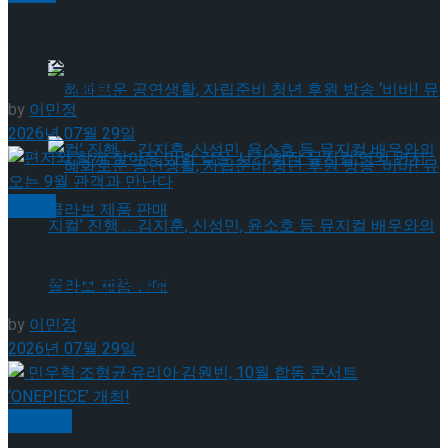
약 체결
국립극장 – 관광공사, 공연 관광 활성화 업무협
셰익스피어의 ‘오셀로’, 록뮤지컬로 새롭게 탄생하
다.창작 뮤지컬 ‘오셀로와 이아고’ 9월 8일 개막!
약 체결
by
이민정
2026년 07월 29일
뮤지컬
편지와 함께 찾아온 마법 같은 시간,창작 뮤지컬’연
의 편지’ 오는 9월 관객과 만난다
혜화로운 공연생활, 자립준비 청년 후원 방송
by
이민정
‘비바! 뮤지컬’ 진행 … 김지훈, 신성민, 윤소호 등
2026년 07월 29일
혜화로운 공연생활, 자립준비 청년 후원 방송
뮤지컬 배우와의 콜라보 제품 판매
공연일반
‘비바! 뮤지컬’ 진행 … 김지훈, 신성민, 윤소호 등