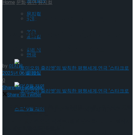
공연일반
Home
문화
공연
뮤지컬
뮤지컬
토니상 6관왕 <어쩌면 해피엔
국악
딩>, DIMF 창작지원사업에서
연극
뮤지컬
시작된 K-뮤지컬의 결실
클래식
연극
by
이지윤
클래식
2025년 06월 10일
0
Share on Facebook
Share on Twitter
– <어쩌면 해피엔딩> 美 토니상 6관왕… 브로드웨이에서 가장
‘로미오와 줄리엣’의 발칙한 평행세계,연극 ‘스
빛난 한국 창작뮤지컬
– DIMF가 맺어준 인연, 박천휴X윌 애런슨 콤비…DIMF창작지
타크로스드’ 9월 재연
원사업이 키운 세계적 성과
‘로미오와 줄리엣’의 발칙한 평행세계,연극 ‘스