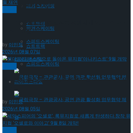
Trending Tags
피겨스케이팅
뮤지컬
‘로미오와 줄리엣’의 발칙한 평행세계,연극 ‘스타크
쇼트트랙
피겨스케이팅
로스드’ 9월 재연
스피드스케이팅
by
이민정
쇼트트랙
2026년 08월 07일
라이프스타일
스피드스케이팅
뮤지컬
젠더프리 캐스팅으로 돌아온 뮤지컬’아나키스트’ 9
라이프스타일
월 개막
by
이민정
2026년 08월 05일
국립극장 – 관광공사, 공연 관광 활성화 업무협
뮤지컬