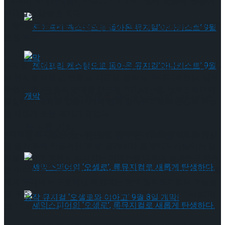
– <마이 스케어리걸>, <YOU&IT> DIMF 창작 지원작, 글롭러
뮤지컬의 출발점 되다
타크로스드’ 9월 재연
– 창작자들을 위한 제작 환경 조성 ‘국립뮤지컬콤플렉스’의 중
요성 부각
뮤지컬 <어쩌면 해피엔딩(Maybe Happy Ending)>이 토니상에
서 뮤지컬 작품상, 연출상, 각본상, 음악상, 무대디자인상, 남우
주연상 총 6관왕의 영예를 안으며 2025년 6월, 브로드웨이의
젠더프리 캐스팅으로 돌아온 뮤지컬’아나키스
중심에서 세계를 감동시키며 한국 창작뮤지컬의 전반의 위상
을 새롭게 쓰는 계기가 되었다.
트’ 9월 개막
<어쩌면 해피엔딩>은 머지않은 미래의 서울을 배경으로 인간
젠더프리 캐스팅으로 돌아온 뮤지컬’아나키스
을 돕기 위해 만들어진 ‘로봇’ 올리버와 클레어가 사랑이란 감
정을 느끼게 되면서 벌어지는 이야기를 다루며 섬세하고 따뜻
트’ 9월 개막
한 이야기를 그린 작품이다. 이러한 섬세하고 보편적인 감성을
세계 무대에서 구현해낸 배경에는 한국 창작뮤지컬의 가능성
을 꾸준히 발굴하고 성장시켜온 대구국제뮤지컬페스티벌(이
하 ‘DIMF’)의 역할이 자리하고 있다.