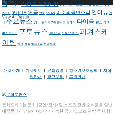
No Result
랙
스피드스케이팅
아이스댄스
아이스댄싱
스노보드
아이스쇼
아이
인터뷰
연극
이주의공연소식
앙케이트
오페라
스하키
영화
전
View All Result
주요뉴스
타이틀
판소리
창극
클래식
페
시
창작가무극
콘서트
포토뉴스
피겨스케
어스케이팅
프레스콜
피겨스케이티
이팅
현대무용
합창
하키
해외소식
매체소개
|
기사제보
|
윤리강령
|
청소년보호정책
|
저작
권안내
|
광고문의
|
후원안내
문화포커스는 문화 (공연/전시) 및 스포츠 전반 소식들을 일반
대중들에게 전달하여, 지속 가능한 공연/스포츠 관람 문화 형