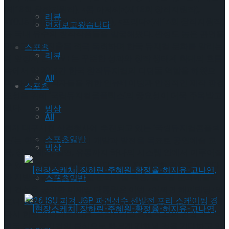
(제13회 창작지원작), <톰 아저씨>(제13회 창작지원작),
리뷰
<YOU&IT>(제13회 창작지원작), <프리다>(제14회 창작지원작)
먼저보고왔습니다
등 국내 유수의 창작작품들을 발굴해왔다. 완성도 높은 공연을
만들고 해외진출을 적극 독려하며 한국 뮤지컬 문화를 알리는
스포츠
리뷰
데 앞장서 온 DIMF는 꾸준한 성과와 창작 생태계 확대의 흐름
속에서 약 20년간 한국 창작뮤지컬의 디딤돌 역할을 해왔으
All
며, 차세대 창작자들을 위한 인큐베이팅과 안정적인 제작 환경
스포츠
조성을 위해 ‘국립뮤지컬콤플렉스’의 중요성이 더욱 주목받고
있다.
빙상
All
현재 대구시청 산격청사에 추진되고 있는 ‘국립뮤지컬콤플렉
스포츠일반
스’는 한국 창작뮤지컬의 개발과 발전을 목표로 공연예술 교
빙상
육, 창작, 제작, 실연, 유통까지 하나의 시스템 안에서 이루어질
수 있는 통합 창작 플랫폼이다. 대구 지역 문화 거점도시 확대
와 지방 공공 창작공간 및 문화시설 확충, 글로벌 문화예술도
스포츠일반
시 건설을 공약한 이재명 대통령은 이번 <어쩌면 해피엔딩>의
토니상 수상으로 한국의 문화 예술분야에 대한 지원과 강화를
다시 한번 이야기한 만큼 ‘국립뮤지컬콤플렉스’의 건립 추진이
한국 창작뮤지컬의 중심으로 빠르게 진행될 것을 기대하고 있