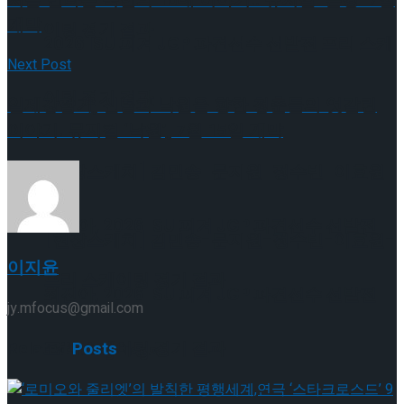
개막
이팅 경기 결과
2026 ISU 피겨 JGP 파견선수 선발전 프리 스케
Next Post
이팅 경기 결과
일제강점기, 신념과 낙원을 향한 청춘들의 엇갈린
이야기. 뮤지컬 ‘낙원’, 7월 15일 개막
[현장스케치] 김민송-문지원-정수빈-이효원-
최진아, 2026 ISU 피겨 JGP 파견선수 선발전
[현장스케치] 김민송-문지원-정수빈-이효원-
이지윤
프리 스케이팅 경기 결과
최진아, 2026 ISU 피겨 JGP 파견선수 선발전
jy.mfocus@gmail.com
프리 스케이팅 경기 결과
Related
Posts
Trending Tags