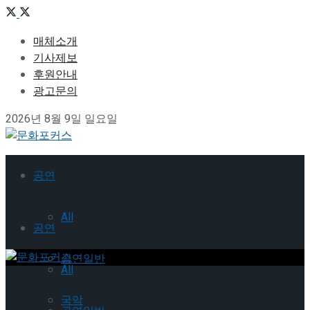
매체소개
기사제보
후원안내
광고문의
2026년 8월 9일 일요일
공연
All
공연
공연일반
All
국악