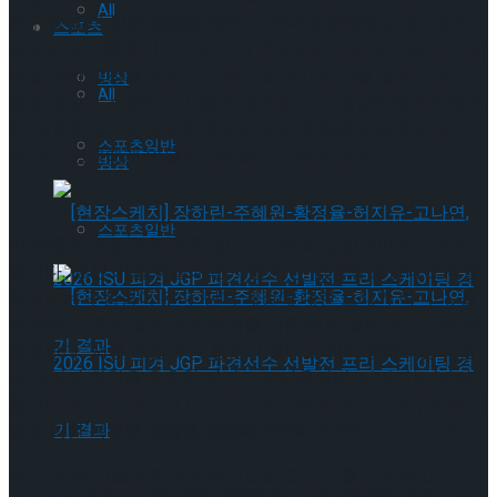
All
친구’를 맡아 깊은 울림을 전한다. 무대에 등장하는 순간부터
스포츠
극장의 공기를 환기시키는 그의 존재감은 단연 두드러진다. 음
악을 향한 열정을 온몸으로 품고 살아가는 인물, 말보다는 노
빙상
All
래로 세상과 소통하는 사람의 내면을 그는 세심하게 포착해낸
다. 담백하면서도 섬세한 음색은 극의 흐름을 단단하게 밀고
스포츠일반
나가며, 관객에게 인물의 진심을 고스란히 전한다.
빙상
스포츠일반
이 작품의 가장 큰 미덕은 넘버가 단순히 삽입곡이 아니라는
점이다. ‘흐린 가을 하늘에 편지를 써’는 감정의 출발과 도착을
연결하는 구심점이 된다. 단지 계절에 대한 노래가 아니라, 끝
내 전하지 못한 말과 깊은 후회를 담은 편지 같은 순간으로 재
탄생한다. ‘서른 즈음에’는 청춘이 끝나고 삶이 변해가는 시점
의 상실과 회한을 응축한 장면으로 사용되며, 이어지는 ‘사랑
했지만’은 단지 연인의 이야기가 아니라 동료이자 친구였던 사
[현장스케치] 장하린-주혜원-황정율-허지유-고나연, 2026
람을 향한 복잡한 감정을 담는다.
무대 위 두 인물은 각자의 방식으로 그 친구를 기억하고, 다시
ISU 피겨 JGP 파견선수 선발전 프리 스케이팅 경기 결과