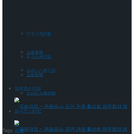
있지만 조용히, 천천히, 스며들 듯 존재하고, 그러기에 더 생생
하게 살아난다.
Trending Tags
ISU 피겨 JGP 파견선수 선발전 프리 스케이팅 경기 결과
피겨스케이팅
마지막에 등장하는 ‘나무’와 ‘널 사랑하겠어’, ‘나무 reprise’는
Trending Tags
남겨진 이들이 이제야 서로를 이해하고, 다시 노래를 시작하는
다짐처럼 다가온다. 이는 단순한 결말이 아닌 새로운 시작을
쇼트트랙
암시하는 장면이기도 하다. 작품의 제목인 <다시, 동물원>의
피겨스케이팅
‘다시’는 단지 그 시절로의 회귀를 뜻하지 않는다. 오히려 기억
을 되새기고, 감정을 돌아보고, 관계를 다시 바라보는 성찰의
스피드스케이팅
쇼트트랙
언어다.
라이프스타일
무대를 나선 관객은 단지 김광석의 음악을 다시 들었다는 감상
스피드스케이팅
이상을 안고 돌아간다. 그는 떠났지만 그의 노래는 여전히 무
대 위에서, 우리의 기억 속에서 살아 숨 쉬고 있다. 그리고 그
노래는 오늘을 사는 우리에게 다시 묻는다. 당신은 지금, 누구
라이프스타일
의 노래를 기억하고 있냐고.
Tags:
리뷰