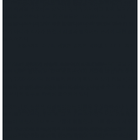
받아들이며, 용서하고 이해하려 한다. <다시, 동물원>은 누군
[현장스케치] 장하린-주혜원-황정율-허지유-고나연, 2026
가의 죽음을 추모하는 방식이 아니라 기억하고 함께 살아가는
방식을 제안한다. 무대 위 인물들은 그리움에 잠기기보다 그
ISU 피겨 JGP 파견선수 선발전 프리 스케이팅 경기 결과
시절을 다시 바라보며 자신을 돌아본다. 이 회고는 단순한 향
수가 아니라 각자가 품었던 감정과 놓쳐버린 관계에 대한 성찰
로 이어진다.
[현장스케치] 이규리-전효은-김지유-박하영, 2026 ISU 피겨
‘거리에서’, ‘우리가 세상에 길들이기 시작한 후부터’, ‘별빛 가
JGP 파견선수 선발전 프리 스케이팅 경기 결과
[현장스케치] 이규리-전효은-김지유-박하영, 2026 ISU 피겨
득한 밤에’, ‘광야에서’ 같은 넘버는 단지 시대의 배경음악이 아
니라 1980~90년대 청춘들의 혼란과 희망, 이상과 현실 사이의
갈등을 생생히 들려준다. 음악은 장식이 아니라 주인공의 감정
JGP 파견선수 선발전 프리 스케이팅 경기 결과
과 서사의 일부로 완벽히 흡수되어 있다.
무엇보다 이 작품은 김광석이라는 이름을 우상화하거나 신화
[현장스케치] 김민송-문지원-정수빈-이효원-최진아, 2026
로 만들지 않는다. 무대 위 ‘그 친구’는 찬란하면서도 외로웠고,
재능이 넘쳤지만 때로는 고통에 휘청였다. 그를 중심에 세우지
않고 주변 인물들의 기억과 시선을 통해 점진적으로 그려내는
ISU 피겨 JGP 파견선수 선발전 프리 스케이팅 경기 결과
[현장스케치] 김민송-문지원-정수빈-이효원-최진아, 2026
방식은 그의 부재를 더욱 깊이 체감하게 만든다. 그는 무대에