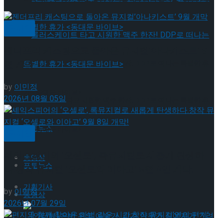
뮤지컬
젠더프리 캐스팅으로 돌아온 뮤지컬’아나키스트’ 9
월 개막
롤러스케이트 타고 시원한 맥주 한잔! DDP로 떠나는 특별한 휴
by
이민정
가 <동대문 바이브>
2026년 08월 05일
롤러스케이트 타고 시원한 맥주 한잔! DDP로 떠나는 특별한 휴
포토뉴스
가 <동대문 바이브>
뮤지컬
셰익스피어의 ‘오셀로’, 록뮤지컬로 새롭게 탄생하
동영상
포토뉴스
다.창작 뮤지컬 ‘오셀로와 이아고’ 9월 8일 개막!
기획기사
by
이민정
동영상
2026년 07월 29일