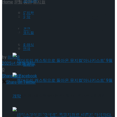
공연일반
Home
문화
공연
뮤지컬
뮤지컬
[리뷰] 뮤지컬 <다시, 동물원>
국악
“그 친구의 노래, 다시 시작된
연극
뮤지컬
이야기”
클래식
연극
by
이지윤
2025년 08월 04일
클래식
0
Share on Facebook
Share on Twitter
젠더프리 캐스팅으로 돌아온 뮤지컬’아나키스트’ 9월 개막
젠더프리 캐스팅으로 돌아온 뮤지컬’아나키스트’ 9월 개막