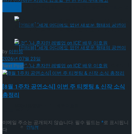
성적인 여정’
뮤지컬
[인터뷰] 빙판 위에 피어나는 꽃처럼, 피겨 허지유가 그리는 ‘감
‘프랑켄슈타인-더뮤지컬 콘서트’규현-박은태-이지
성적인 여정’
혜-장은아가 선사하는 시청각 압도할 ‘단 한 번의 무
대’예고
by
이민정
2026년 07월 23일
[인터뷰] “세계 어디에도 없던 새로운 형태의 공연이 될 것”, ‘나
Next Post
혼자만 레벨업 on ICE’ 배우 이호원
[8월 1주차 공연소식] 이번 주 티켓팅 & 신작 소식
[인터뷰] “세계 어디에도 없던 새로운 형태의 공연이 될 것”, ‘나
총정리
Trending Tags
혼자만 레벨업 on ICE’ 배우 이호원
답글 남기기
이메일 주소는 공개되지 않습니다.
필수 필드는
*
로 표시됩니
인터뷰
Trending Tags
다