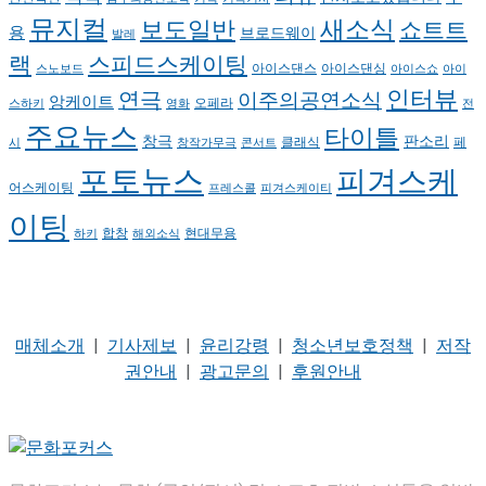
뮤지컬
새소식
보도일반
쇼트트
용
브로드웨이
발레
랙
스피드스케이팅
아이스댄스
아이스댄싱
스노보드
아이스쇼
아이
인터뷰
연극
이주의공연소식
앙케이트
오페라
스하키
영화
전
주요뉴스
타이틀
판소리
창극
클래식
페
시
창작가무극
콘서트
포토뉴스
피겨스케
어스케이팅
프레스콜
피겨스케이티
이팅
현대무용
합창
하키
해외소식
매체소개
|
기사제보
|
윤리강령
|
청소년보호정책
|
저작
권안내
|
광고문의
|
후원안내