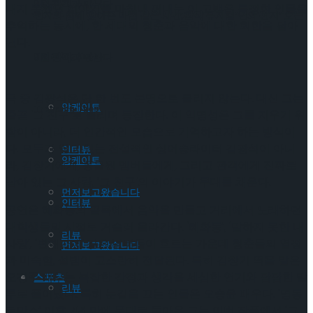
9월 관객과 만난다
내지 못했던 이야기를 마침내 꺼내는 이 고백은 특정한 인물을
편지와 함께 찾아온 마법 같은 시간,창작 뮤지컬’연의 편지’ 오는
추억하는 동시에, 한 세대의 청춘과 음악에 대한 회한을 담아
낸다.
Trending Tags
9월 관객과 만난다
극 중 김광석은 단 한 번도 본명으로 불리지 않는다. 대신 그는
앙케이트
Trending Tags
줄곧 ‘그 친구’로 불리며 등장한다. 이 익명성은 그를 지우기 위
함이 아니라, 더 인간적인 모습으로 기억하고자 하는 방식이
다. 모두가 알고 있는 전설적인 싱어송라이터 김광석이 아니
인터뷰
앙케이트
라, 김창기에게, 동물원 멤버들에게, 그리고 관객에게 진짜로
남아 있는 그 사람, ‘그 친구’의 이야기가 무대를 채운다.
먼저보고왔습니다
인터뷰
공연은 혜화동의 골목에서 음악을 만들고 거리에서 노래하던
대학생들의 시절로 거슬러 올라간다. ‘혜화동’, ‘말하지 못한 내
리뷰
사랑’, ‘변해가네’ 같은 넘버들이 흐르는 가운데 청춘들의 열정
먼저보고왔습니다
과 미숙함, 설렘이 고스란히 전달된다. 특히 김창기 역을 맡은
오경주 배우는 복잡한 감정과 생각을 세심한 연기와 담담한 말
스포츠
리뷰
투로 풀어냈다. 특히 눈길을 끄는 인물은 오승윤 배우다. ‘명동
로망스’ 이후 7년 만에 무대로 돌아온 그는 이번 작품에서 ‘그