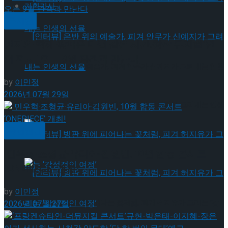
기획기사
뮤지컬
편지와 함께 찾아온 마법 같은 시간,창작 뮤지컬’연
의 편지’ 오는 9월 관객과 만난다
[인터뷰] 은반 위의 예술가, 피겨 안무가 신예지가 그려내는 인생
by
이민정
2026년 07월 29일
의 선율
[인터뷰] 은반 위의 예술가, 피겨 안무가 신예지가 그려내는 인생
공연일반
의 선율
민우혁·조형균·유리아·김원빈, 10월 합동 콘서트
‘ONEPIECE’ 개최!
by
이민정
[인터뷰] 빙판 위에 피어나는 꽃처럼, 피겨 허지유가 그리는 ‘감
2026년 07월 27일