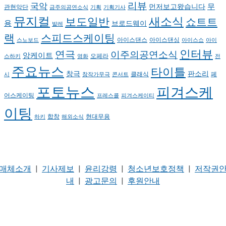
리뷰
국악
무
먼저보고왔습니다
관현악단
금주의공연소식
기획
기획기사
뮤지컬
새소식
보도일반
쇼트트
용
브로드웨이
발레
랙
스피드스케이팅
아이스댄스
아이스댄싱
스노보드
아이스쇼
아이
인터뷰
연극
이주의공연소식
앙케이트
오페라
스하키
영화
전
주요뉴스
타이틀
판소리
창극
클래식
페
시
창작가무극
콘서트
포토뉴스
피겨스케
어스케이팅
프레스콜
피겨스케이티
이팅
현대무용
합창
하키
해외소식
매체소개
|
기사제보
|
윤리강령
|
청소년보호정책
|
저작권
내
|
광고문의
|
후원안내