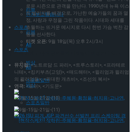
로운 시즌으로 관객을 만난다. 1990년대 뉴욕 이스
리뷰
트 빌리지를 배경으로, 가난한 예술가들의 꿈과 열
먼저보고왔습니다
정, 사랑과 우정을 그린 작품이다. 시대와 세대를
스포츠
초월하는 뜨거운 메시지로 다시 한번 가슴 벅찬 감
리뷰
동을 선사한다.
티켓 오픈:
9월 18일(목) 오후 2시/3시
All
스포츠
위 두 작품 외에도 아래 공연들의 티켓팅이 예정되어 있다.
빙상
뮤지컬:
<노트르담 드 파리>, <트루스토리>, <프라테르
All
니테>, <킹키부츠(고양)>, <매드해터>, <윌리엄과 윌리엄
의 윌리엄들>, <위대한 개츠비>, <조선의 복서>
스포츠일반
빙상
연극:
<포쉬>, <기도문>
스포츠일반
◆ 이주의 개막 & 폐막 소식