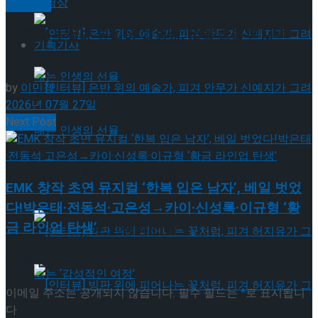
동영상
공연일반
민우혁·조형균·유리아·김원빈, 10월 합동 콘서트
기획기사
‘ONEPIECE’ 개최!
by
이민정
2026년 07월 27일
Next Post
[인터뷰] 은반 위의 예술가, 피겨 안무가 신예지
가 그려내는 인생의 선율
[인터뷰] 은반 위의 예술가, 피겨 안무가 신예지
EMK 창작 초연 뮤지컬 ‘한복 입은 남자’, 베일 벗었
다!박은태·전동석·고은성→카이·신성록·이규형 ‘황
금 라인업 탄생’
가 그려내는 인생의 선율
답글 남기기
이메일 주소는 공개되지 않습니다.
필수 필드는
*
로 표시됩니
다