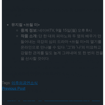
이팅 경기 결과
공연장을 찾기 어렵다면 온라인으로 생생한 감동을 느껴보는
2026 ISU 피겨 JGP 파견선수 선발전 프리 스케
것은 어떨까.
뮤지컬 <쓰릴 미>
이팅 경기 결과
중계 정보:
네이버TV, 9월 15일(월) 오후 8시
작품 소개:
단 한 대의 피아노와 두 명의 배우가 만
들어내는 극강의 심리 드라마 <쓰릴 미>의 열기를
[현장스케치] 김민송-문지원-정수빈-이효원-
온라인으로 만나볼 수 있다. ‘그’와 ‘나’의 미묘하고
강렬한 관계를 밀도 높게 그려내며 또 한 번의 전율
최진아, 2026 ISU 피겨 JGP 파견선수 선발전
을 선사할 것이다.
[현장스케치] 김민송-문지원-정수빈-이효원-
풍성한 소식으로 가득한 9월의 셋째 주, 모두가 원하는 공연 티
프리 스케이팅 경기 결과
켓팅에 성공하며 완연한 가을을 만끽하길 바란다.
최진아, 2026 ISU 피겨 JGP 파견선수 선발전
Tags:
이주의공연소식
Previous Post
프리 스케이팅 경기 결과
Trending Tags
[인터뷰] 임해나-권예, 2025 ISU 피겨 스케이팅 CS