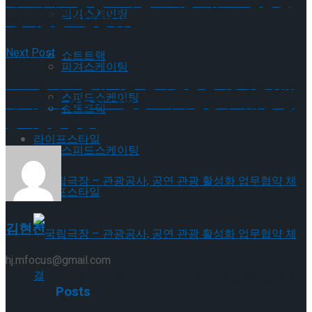
키노시타 그룹 컵 프리 댄스 최종 4위…“표현은 만
Trending Tags
피겨스케이팅
족, 기술은 보완할 것”
Next Post
쇼트트랙
피겨스케이팅
EMK 창작 초연 뮤지컬 ‘한복 입은 남자’, 베일 벗었
스피드스케이팅
다!박은태·전동석·고은성→카이·신성록·이규형 ‘황
쇼트트랙
금 라인업 탄생’
라이프스타일
스피드스케이팅
라이프스타일
김현진
hj.mfocus@gmail.com
국립극장 – 관광공사, 공연 관광 활성화 업무협
Related
Posts