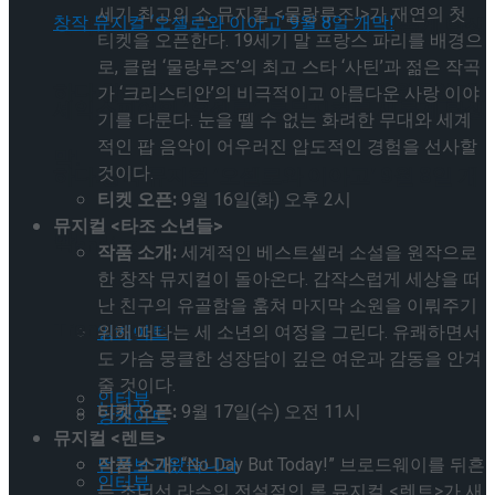
세기 최고의 쇼 뮤지컬 <물랑루즈!>가 재연의 첫
셰익스피어의 ‘오셀로’, 록뮤지컬로 새롭게 탄생
티켓을 오픈한다. 19세기 말 프랑스 파리를 배경으
로, 클럽 ‘물랑루즈’의 최고 스타 ‘사틴’과 젊은 작곡
하다.창작 뮤지컬 ‘오셀로와 이아고’ 9월 8일 개
가 ‘크리스티안’의 비극적이고 아름다운 사랑 이야
셰익스피어의 ‘오셀로’, 록뮤지컬로 새롭게 탄생
기를 다룬다. 눈을 뗄 수 없는 화려한 무대와 세계
적인 팝 음악이 어우러진 압도적인 경험을 선사할
막!
것이다.
하다.창작 뮤지컬 ‘오셀로와 이아고’ 9월 8일 개
티켓 오픈:
9월 16일(화) 오후 2시
뮤지컬 <타조 소년들>
막!
Trending Tags
작품 소개:
세계적인 베스트셀러 소설을 원작으로
한 창작 뮤지컬이 돌아온다. 갑작스럽게 세상을 떠
난 친구의 유골함을 훔쳐 마지막 소원을 이뤄주기
Trending Tags
앙케이트
위해 떠나는 세 소년의 여정을 그린다. 유쾌하면서
도 가슴 뭉클한 성장담이 깊은 여운과 감동을 안겨
줄 것이다.
인터뷰
티켓 오픈:
9월 17일(수) 오전 11시
앙케이트
뮤지컬 <렌트>
먼저보고왔습니다
작품 소개:
“No Day But Today!” 브로드웨이를 뒤흔
인터뷰
든 조너선 라슨의 전설적인 록 뮤지컬 <렌트>가 새