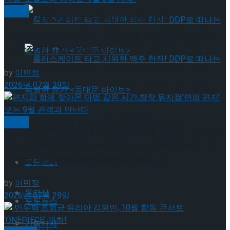
뮤지컬
뮤지컬 배우와의 콜라보 제품 판매
셰익스피어의 ‘오셀로’, 록뮤지컬로 새롭게 탄생하
다.창작 뮤지컬 ‘오셀로와 이아고’ 9월 8일 개막!
by
이민정
2026년 07월 29일
롤러스케이트 타고 시원한 맥주 한잔! DDP로 떠
나는 특별한 휴가 <동대문 바이브>
뮤지컬
롤러스케이트 타고 시원한 맥주 한잔! DDP로 떠
편지와 함께 찾아온 마법 같은 시간,창작 뮤지컬’연
의 편지’ 오는 9월 관객과 만난다
나는 특별한 휴가 <동대문 바이브>
포토뉴스
by
이민정
동영상
2026년 07월 29일
포토뉴스
기획기사