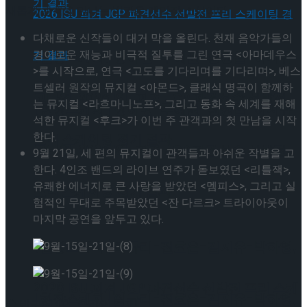
새롭게 관객을 만나는 반가운 개막작 소식이다.
다채로운 신작들이 대거 막을 올린다. 천재 음악가들의
경이로운 재능과 비극적 질투를 그린 연극 <아마데우스
[현장스케치] 장하린-주혜원-황정율-허지유-
>를 시작으로, 연극 <고도를 기다리며를 기다리며>, 베스
트셀러 원작의 뮤지컬 <아몬드>, 클래식 명곡이 함께하
고나연, 2026 ISU 피겨 JGP 파견선수 선발전
는 뮤지컬 <라흐마니노프>, 그리고 동화 속 세계를 재해
[현장스케치] 장하린-주혜원-황정율-허지유-
석한 뮤지컬 <후크>가 이번 주 관객과의 첫 만남을 시작
한다.
프리 스케이팅 경기 결과
고나연, 2026 ISU 피겨 JGP 파견선수 선발전
9월 21일, 세 편의 뮤지컬이 관객들과 아쉬운 작별을 고
한다. 4인조 밴드의 라이브 연주가 돋보였던 <리틀잭>,
유쾌한 에너지로 큰 사랑을 받았던 <멤피스>, 그리고 실
프리 스케이팅 경기 결과
험적인 무대로 주목받았던 <잔 다르크> 트라이아웃이
마지막 공연을 앞두고 있다.
[현장스케치] 이규리-전효은-김지유-박하영,
2026 ISU 피겨 JGP 파견선수 선발전 프리 스케
[현장스케치] 이규리-전효은-김지유-박하영,
◆ 방구석 1열, 온라인 중계