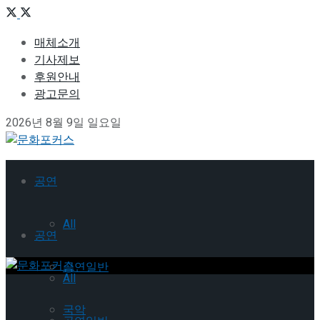
매체소개
기사제보
후원안내
광고문의
2026년 8월 9일 일요일
공연
All
공연
공연일반
All
국악