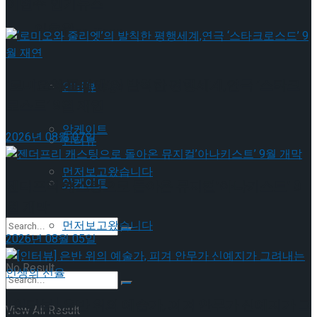
이번주 인기뉴스
이호원
Trending Tags
Trending Tags
‘로미오와 줄리엣’의 발칙한 평행세계,연극 ‘스타크
인터뷰
로스드’ 9월 재연
앙케이트
2026년 08월 07일
인터뷰
먼저보고왔습니다
앙케이트
젠더프리 캐스팅으로 돌아온 뮤지컬’아나키스트’ 9
월 개막
먼저보고왔습니다
2026년 08월 05일
No Result
[인터뷰] 은반 위의 예술가, 피겨 안무가 신예지가 그
View All Result