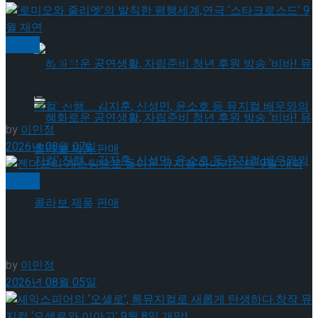
약 체결
국립극장 – 관광공사, 공연 관광 활성화 업무협
뮤지컬
약 체결
‘로미오와 줄리엣’의 발칙한 평행세계,연극 ‘스타크
로스드’ 9월 재연
by
이민정
2026년 08월 07일
뮤지컬
혜화로운 공연생활, 자립준비 청년 후원 방송
젠더프리 캐스팅으로 돌아온 뮤지컬’아나키스트’ 9
월 개막
‘비바! 뮤지컬’ 진행 … 김지훈, 신성민, 윤소호 등
혜화로운 공연생활, 자립준비 청년 후원 방송
by
이민정
2026년 08월 05일
뮤지컬 배우와의 콜라보 제품 판매
‘비바! 뮤지컬’ 진행 … 김지훈, 신성민, 윤소호 등