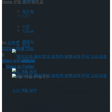
공연일반
Home
문화
공연
뮤지컬
뮤지컬
[9월 3주차 공연소식] 이번 주
국악
티켓팅 & 신작 소식 총정리
연극
뮤지컬
클래식
by
김현진
연극
2025년 09월 15일
0
클래식
Share on Facebook
Share on Twitter
완연한 가을로 접어드는 9월의 셋째 주, 공연계는 올 하반기 최
‘로미오와 줄리엣’의 발칙한 평행세계,연극 ‘스
고의 기대작이 드디어 베일을 벗고, 연극과 뮤지컬을 넘나드는
다채로운 작품들이 개막하며 풍성한 한 주를 예고한다. 이번
주(9월 15일~21일) 역시 놓쳐서는 안 될 주요 티켓 오픈 소식
타크로스드’ 9월 재연
‘로미오와 줄리엣’의 발칙한 평행세계,연극 ‘스
부터 설레는 개막작, 아쉬운 폐막작, 그리고 안방 1열에서 즐길