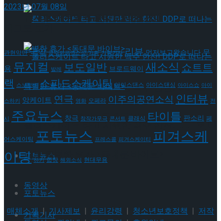
2023년 07월 08일
뮤지컬 배우와의 콜라보 제품 판매
태그로 보기
리뷰
국악
무
먼저보고왔습니다
관현악단
금주의공연소식
기획
기획기사
뮤지컬
새소식
보도일반
쇼트트
용
브로드웨이
발레
랙
스피드스케이팅
롤러스케이트 타고 시원한 맥주 한잔! DDP로 떠
아이스댄스
아이스댄싱
스노보드
아이스쇼
아이
인터뷰
연극
이주의공연소식
앙케이트
오페라
스하키
영화
전
주요뉴스
타이틀
나는 특별한 휴가 <동대문 바이브>
판소리
창극
클래식
페
시
창작가무극
콘서트
롤러스케이트 타고 시원한 맥주 한잔! DDP로 떠
포토뉴스
피겨스케
어스케이팅
프레스콜
피겨스케이티
이팅
나는 특별한 휴가 <동대문 바이브>
포토뉴스
현대무용
합창
하키
해외소식
동영상
포토뉴스
매체소개
|
기사제보
|
윤리강령
|
청소년보호정책
|
저작
기획기사