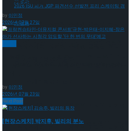
‘ONEPIECE’ 개최!
by
이민정
2026년 07월 27일
[현장스케치] 장하린-주혜원-황정율-허지유-
고나연, 2026 ISU 피겨 JGP 파견선수 선발전
뮤지컬
[현장스케치] 장하린-주혜원-황정율-허지유-
‘프랑켄슈타인-더뮤지컬 콘서트’규현-박은태-이지
프리 스케이팅 경기 결과
고나연, 2026 ISU 피겨 JGP 파견선수 선발전
혜-장은아가 선사하는 시청각 압도할 ‘단 한 번의 무
대’예고
프리 스케이팅 경기 결과
by
이민정
2026년 07월 23일
Next Post
[현장스케치] 이규리-전효은-김지유-박하영,
[현장스케치] 박지후, 빌리의 분노
2026 ISU 피겨 JGP 파견선수 선발전 프리 스케
[현장스케치] 이규리-전효은-김지유-박하영,