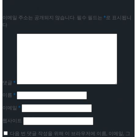
답글 남기기
이팅 경기 결과
2026 ISU 피겨 JGP 파견선수 선발전 프리 스케
이메일 주소는 공개되지 않습니다.
필수 필드는
*
로 표시됩니
다
이팅 경기 결과
[현장스케치] 김민송-문지원-정수빈-이효원-
최진아, 2026 ISU 피겨 JGP 파견선수 선발전
[현장스케치] 김민송-문지원-정수빈-이효원-
댓글
*
프리 스케이팅 경기 결과
이름
*
최진아, 2026 ISU 피겨 JGP 파견선수 선발전
이메일
*
프리 스케이팅 경기 결과
Trending Tags
웹사이트
다음 번 댓글 작성을 위해 이 브라우저에 이름, 이메일, 그