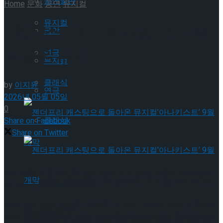
공연일반
Home
문화
공연
뮤지컬
뮤지컬
[현장스케치] 최동원-박지후,
국악
똑닮은 부자
연극
뮤지컬
클래식
by
이지윤
연극
2026년 05월 05일
0
클래식
Share on Facebook
Share on Twitter
4월 29일 오후 뮤지컬 ‘빌리 엘리어트’ 프레스콜이 서울 한남
젠더프리 캐스팅으로 돌아온 뮤지컬’아나키스
동 블루스퀘어에서 열렸다.
이날 빌리 역의 김승주, 박지후, 김우진, 조윤우, 미세스 윌킨슨
트’ 9월 개막
역의 최정원, 전수미, 성인 빌리 역의 임선우 등이 참석해 하이
젠더프리 캐스팅으로 돌아온 뮤지컬’아나키스