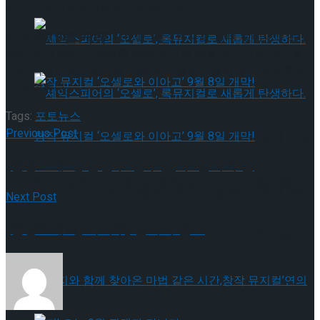
라이트 장면을공개하는 자리를 가졌다.
트’ 9월 개막
한국 프로덕션 4번째 시즌을 맞은 뮤지컬 ‘빌리 엘리어트’는 탄
광촌 소년 빌리가 발레를 통해 자신의 꿈을 찾아가는 과정을
그린 작품으로 오는 7월 26일까지 블루스퀘어 우리은행홀에
서 공연된다.
Tags:
포토뉴스
Previous Post
셰익스피어의 ‘오셀로’, 록뮤지컬로 새롭게 탄생
[현장스케치] 임선우-김우진, 두 빌리의 꿈
하다.창작 뮤지컬 ‘오셀로와 이아고’ 9월 8일 개
셰익스피어의 ‘오셀로’, 록뮤지컬로 새롭게 탄생
Next Post
막!
[현장스케치] 박지후, 빌리의 분노
하다.창작 뮤지컬 ‘오셀로와 이아고’ 9월 8일 개
막!