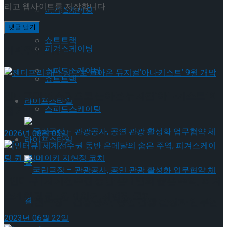
리고 웹사이트를 저장합니다.
Trending Tags
피겨스케이팅
쇼트트랙
피겨스케이팅
이번주 인기뉴스
스피드스케이팅
쇼트트랙
젠더프리 캐스팅으로 돌아온 뮤지컬’아나키스트’ 9
라이프스타일
스피드스케이팅
월 개막
2026년 08월 05일
라이프스타일
[인터뷰] 세계선수권 동반 은메달의 숨은 주역, 피겨
스케이팅 퀸 · 킹메이커 지현정 코치
국립극장 – 관광공사, 공연 관광 활성화 업무협
2023년 06월 22일