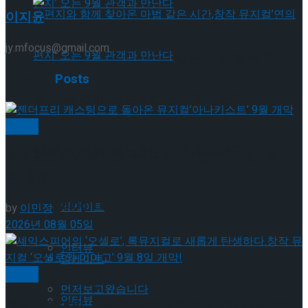
이지윤
jy.mfocus@gmail.com
편지와 함께 찾아온 마법 같은 시간,창작 뮤지
Related
Posts
컬’연의 편지’ 오는 9월 관객과 만난다
편지와 함께 찾아온 마법 같은 시간,창작 뮤지
뮤지컬
컬’연의 편지’ 오는 9월 관객과 만난다
Trending Tags
젠더프리 캐스팅으로 돌아온 뮤지컬’아나키스트’ 9
월 개막
Trending Tags
앙케이트
by
이민정
2026년 08월 05일
인터뷰
앙케이트
뮤지컬
먼저보고왔습니다
인터뷰
셰익스피어의 ‘오셀로’, 록뮤지컬로 새롭게 탄생하