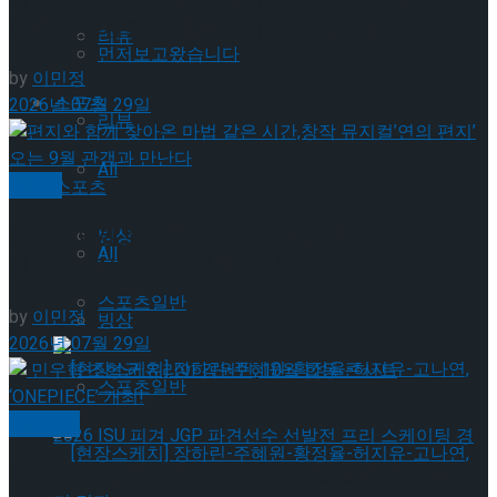
다.창작 뮤지컬 ‘오셀로와 이아고’ 9월 8일 개막!
리뷰
먼저보고왔습니다
by
이민정
스포츠
2026년 07월 29일
리뷰
All
뮤지컬
스포츠
편지와 함께 찾아온 마법 같은 시간,창작 뮤지컬’연
빙상
All
의 편지’ 오는 9월 관객과 만난다
스포츠일반
by
이민정
빙상
2026년 07월 29일
스포츠일반
공연일반
민우혁·조형균·유리아·김원빈, 10월 합동 콘서트