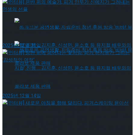
약 체결
국립극장 – 관광공사, 공연 관광 활성화 업무협
[인터뷰] 은반 위의 예술가, 피겨 안무가 신예지가 그
약 체결
려내는 인생의 선율
2025년 12월 31일
[인터뷰] 빙판 위에 피어나는 꽃처럼, 피겨 허지유가
그리는 ‘감성적인 여정’
혜화로운 공연생활, 자립준비 청년 후원 방송
2025년 12월 14일
‘비바! 뮤지컬’ 진행 … 김지훈, 신성민, 윤소호 등
혜화로운 공연생활, 자립준비 청년 후원 방송
[인터뷰] 새로운 아침을 향해 달리다, 피겨스케이팅
뮤지컬 배우와의 콜라보 제품 판매
윤아선
‘비바! 뮤지컬’ 진행 … 김지훈, 신성민, 윤소호 등