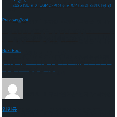
서 공연되며 예스24티켓, 인터파크티켓, NHN링크에서 예매할
수 있다.
Previous Post
[현장스케치] 장하린-주혜원-황정율-허지유-
조선 시대의 밀주방을 생생하게 재현한 이머시브 공
고나연, 2026 ISU 피겨 JGP 파견선수 선발전
연, <금란방>이 4년 만에 돌아오다!
[현장스케치] 장하린-주혜원-황정율-허지유-
Next Post
프리 스케이팅 경기 결과
고나연, 2026 ISU 피겨 JGP 파견선수 선발전
[리뷰] 지금도 어디선가 일어나고 있을 우리의 이야
기, 연극 ’82년생 김지영’
프리 스케이팅 경기 결과
[현장스케치] 이규리-전효은-김지유-박하영,
임민규
2026 ISU 피겨 JGP 파견선수 선발전 프리 스케
[현장스케치] 이규리-전효은-김지유-박하영,