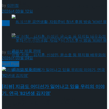
약 체결
by
이민정
국립극장 – 관광공사, 공연 관광 활성화 업무협
2026년 03월 12일
약 체결
연극
간절함과 여유 사이, 배우 오승윤의 30년 “앞으로는
조금 더 여유롭게 연기하고 싶어요” – ②
by
이지윤
2026년 03월 04일
Next Post
혜화로운 공연생활, 자립준비 청년 후원 방송
‘비바! 뮤지컬’ 진행 … 김지훈, 신성민, 윤소호 등
[리뷰] 지금도 어디선가 일어나고 있을 우리의 이야
혜화로운 공연생활, 자립준비 청년 후원 방송
기, 연극 '82년생 김지영'
뮤지컬 배우와의 콜라보 제품 판매
‘비바! 뮤지컬’ 진행 … 김지훈, 신성민, 윤소호 등
답글 남기기