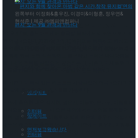
왼쪽부터 이정화&홍우진, 이경미&이형훈, 정우연&
현석준 | 제공 ㈜엠피앤컴퍼니
편지와 함께 찾아온 마법 같은 시간,창작 뮤지
2019년 8월, 충무아트센터 중극장 블랙에서의 초연으로 시작
한 연극 <오만과 편견>은 2인 21역이라는 독특하고 완성도 높
컬’연의 편지’ 오는 9월 관객과 만난다
은 연출과 다양한 캐릭터를 연기하는 배우들의 열연으로 호평
편지와 함께 찾아온 마법 같은 시간,창작 뮤지
과 함께 한국 초연 작품임에도 불구하고 두터운 마니아층을 만
들어내며 주목을 받았으며, 공연되는 매 시즌마다 새로운 마니
컬’연의 편지’ 오는 9월 관객과 만난다
Trending Tags
아들을 만들어내며 꾸준히 사랑받고 있는 작품이다.
매 시즌마다 특색 있는 캐스트로 사랑받았던 연극 <오만과 편
견>답게 화려한 역대 캐스트를 자랑한다.
Trending Tags
앙케이트
초연에 출연한 배우 김지현, 정운선, 이동하, 윤나무, 이형훈을
시작으로, 1년 만에 다시 오른 재연에서는 초연을 함께했던 김
인터뷰
앙케이트
지현, 정운선, 이동하, 이형훈과 함께 백은혜, 홍우진, 신성민이
새로운 캐스트로 출연했으며, 이번 시즌에는 홍우진, 이형훈
먼저보고왔습니다
두 명의 기존 캐스트와 이정화, 이경미, 현석준, 정우연 등 새로
인터뷰