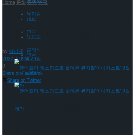
공연일반
Home
문화
공연
연극
뮤지컬
200회 맞이하는 연극 <오만과
국악
편견>, 스페셜 이벤트 진행!
연극
뮤지컬
클래식
by
임민규
연극
2022년 09월 29일
0
클래식
Share on Facebook
Share on Twitter
젠더프리 캐스팅으로 돌아온 뮤지컬’아나키스
트’ 9월 개막
젠더프리 캐스팅으로 돌아온 뮤지컬’아나키스