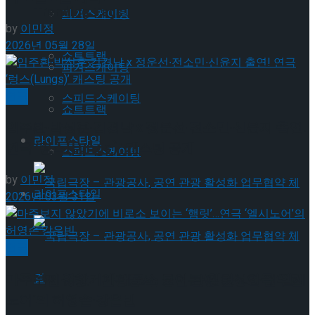
Trending Tags
피겨스케이팅
by
이민정
2026년 05월 28일
쇼트트랙
피겨스케이팅
연극
스피드스케이팅
쇼트트랙
임주환∙박성훈∙김경남 x 정운선∙전소민∙신윤지 출연!
라이프스타일
연극 ‘렁스(Lungs)’ 캐스팅 공개
스피드스케이팅
by
이민정
라이프스타일
2026년 03월 31일
연극
마주보지 않았기에 비로소 보이는 ‘햄릿’…연극 ‘엘시
국립극장 – 관광공사, 공연 관광 활성화 업무협
노어’의 허영손·강은빈