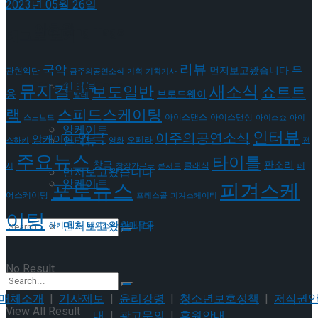
2023년 05월 26일
이호원
Trending Tags
태그로 보기
리뷰
국악
무
먼저보고왔습니다
관현악단
금주의공연소식
기획
기획기사
Trending Tags
인터뷰
뮤지컬
새소식
보도일반
쇼트트
용
브로드웨이
발레
랙
스피드스케이팅
아이스댄스
아이스댄싱
스노보드
아이스쇼
아이
앙케이트
인터뷰
연극
이주의공연소식
앙케이트
인터뷰
오페라
스하키
영화
전
주요뉴스
타이틀
판소리
창극
클래식
페
시
창작가무극
콘서트
먼저보고왔습니다
앙케이트
포토뉴스
피겨스케
어스케이팅
프레스콜
피겨스케이티
이팅
먼저보고왔습니다
현대무용
합창
하키
해외소식
No Result
매체소개
|
기사제보
|
윤리강령
|
청소년보호정책
|
저작권
View All Result
내
|
광고문의
|
후원안내