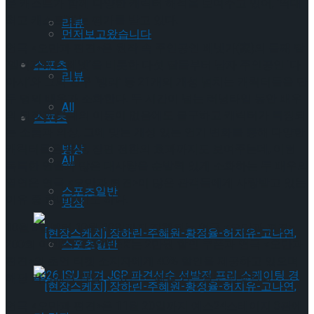
운 캐스트가 함께 다양한 캐릭터 해석을 보여주고 있어, ‘역대
최고 캐스트’라는 평가를 받고 있다.
리뷰
먼저보고왔습니다
연극 <오만과 편견>은 원작 속 주인공인 베넷가(家)의 둘째 딸
‘엘리자베스 베넷’을 비롯한 다섯 딸들부터 남자 주인공인 ‘다
스포츠
리뷰
아시’와 그의 친구 ‘빙리’ 등 21개의 개성 넘치는 캐릭터들을 단
두 명의 배우가 소화한다. 두 시간이 넘는 러닝타임 동안 배우
All
의 퇴장과 무대의 이동이 없음에도 불구하고 캐릭터가 특징되
스포츠
는 소품과 의상, 그에 맞는 개성 있는 연기 변화를 통해 다양한
캐릭터들은 물론, 장면 전환의 효과까지도 보여주는데, 이런
빙상
All
독특한 연출과 많은 대사량을 순발력 있게 소화하는 두 배우의
열연은 연극 <오만과 편견>이 많은 관객들에게 사랑받고 있는
스포츠일반
이유 중 하나이기도 하다.
빙상
10월 3일부터 10월 10일까지 진행되는 연극 <오만과 편견>
200회 이벤트 ‘오편WEEK’는 2만원 할인 쿠폰과 연극 <오만과
스포츠일반
편견>의 초연 티켓 소지자에게 40% 할인을 제공하고 있으며
해당 기간에만 만날 수 있는 스페셜 커튼콜도 진행된다.
연극 <오만과 편견>은 11월 20일까지 예스24스테이지 3관에