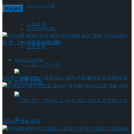
Trending Tags
피겨스케이팅
이번주 인기뉴스
쇼트트랙
피겨스케이팅
스피드스케이팅
쇼트트랙
[인터뷰] 세계선수권 동반 은메달의 숨은 주역, 피겨
라이프스타일
스피드스케이팅
스케이팅 퀸 · 킹메이커 지현정 코치
2023년 06월 22일
라이프스타일
젠더프리 캐스팅으로 돌아온 뮤지컬’아나키스트’ 9
월 개막
국립극장 – 관광공사, 공연 관광 활성화 업무협
2026년 08월 05일