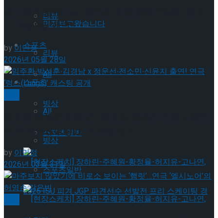
전미도와 함께 다시 돌아온 극단 맨씨어터의 ‘갈매
리뷰
먼저보고왔습니다
기’ 8월 9일 개막!
스포츠
by
이민정
리뷰
2026년 05월 28일
All
스포츠
연극
빙상
All
임주환∙박성훈∙김경남 x 정운선∙전소민∙신윤지 출연!
연극 ‘렁스(Lungs)’ 캐스팅 공개
스포츠일반
빙상
by
이민정
2026년 03월 31일
스포츠일반
연극