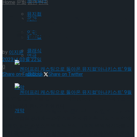
공연일반
Home
문화
공연
연극
뮤지컬
[현장스케치] 박해수, ‘파우스
국악
트’를 살피는 중
연극
뮤지컬
클래식
by
이지윤
연극
2023년 03월 22일
0
클래식
Share on Facebook
Share on Twitter
3월 21일 오후 서울 강서구 LG아트센터에서 연극 <파우스트>
연습실 공개 행사가 진행됐다.
젠더프리 캐스팅으로 돌아온 뮤지컬’아나키스
이 날 연습실 공개에는 파우스트 역의 유인촌, 메피스토 역의
박해수, 젊은 파우스트 역의 박은석, 그레첸 역의 원진아를 비
트’ 9월 개막
롯한 전 출연진이 연습 장면을 시연했고 양정웅 연출과 주연
젠더프리 캐스팅으로 돌아온 뮤지컬’아나키스