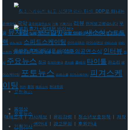
태그로 보기
뮤지컬 배우와의 콜라보 제품 판매
리뷰
국악
무
먼저보고왔습니다
관현악단
금주의공연소식
기획
기획기사
뮤지컬
새소식
보도일반
쇼트트
용
브로드웨이
발레
랙
스피드스케이팅
아이스댄스
아이스댄싱
스노보드
아이스쇼
아이
인터뷰
연극
롤러스케이트 타고 시원한 맥주 한잔! DDP로 떠
이주의공연소식
앙케이트
오페라
스하키
영화
전
주요뉴스
타이틀
판소리
창극
클래식
페
시
창작가무극
콘서트
나는 특별한 휴가 <동대문 바이브>
포토뉴스
피겨스케
롤러스케이트 타고 시원한 맥주 한잔! DDP로 떠
어스케이팅
프레스콜
피겨스케이티
이팅
현대무용
합창
하키
해외소식
나는 특별한 휴가 <동대문 바이브>
포토뉴스
동영상
포토뉴스
매체소개
|
기사제보
|
윤리강령
|
청소년보호정책
|
저작
권안내
|
광고문의
|
후원안내
기획기사