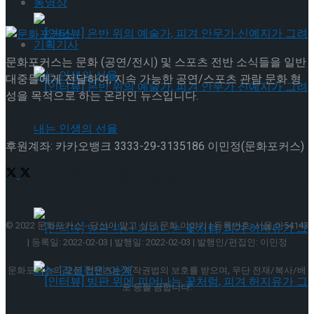
동영상
기획기사
문화포커스는 문화 (공연/전시) 및 스포츠 전반 소식들을 일반
대중들에게 전달하여, 지속 가능한 공연/스포츠 관람 문화 형
성을 목적으로 하는 온라인 뉴스입니다.
[인터뷰] 은반 위의 예술가, 피겨 안무가 신예지
후원계좌: 카카오뱅크 3333-29-3135186 이민정(문화포커스)
가 그려내는 인생의 선율
[인터뷰] 은반 위의 예술가, 피겨 안무가 신예지
가 그려내는 인생의 선율
© 2022 문화포커스 - 당신이 알고 싶던 문화 이야기 | 등록번호: 서울,아54143
| 등록일: 2022-02-03 | 발행일: 2022-02-03 | 발행인/편집인: 이민정
문화포커스의 모든 컨텐츠는 저작권법의 보호를 받으며, 무단 전재/복사/배
포 등을 금합니다.