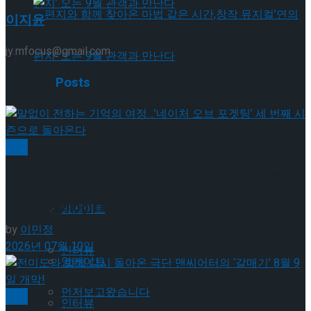
이지윤
jy.mfocus@gmail.com
편지와 함께 찾아온 마법 같은 시간,창작 뮤지
Related
Posts
컬’연의 편지’ 오는 9월 관객과 만난다
편지와 함께 찾아온 마법 같은 시간,창작 뮤지
공연
컬’연의 편지’ 오는 9월 관객과 만난다
Trending Tags
말없이 전하는 기억의 여정…’네이처 오브 포겟팅’ 세
번째 시즌으로 돌아온다
Trending Tags
앙케이트
by
이민정
2026년 07월 10일
인터뷰
앙케이트
먼저보고왔습니다
연극
인터뷰