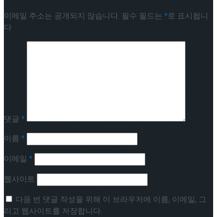
이팅 경기 결과
이메일 주소는 공개되지 않습니다.
필수 필드는
*
로 표시됩니
2026 ISU 피겨 JGP 파견선수 선발전 프리 스케
다
이팅 경기 결과
[현장스케치] 김민송-문지원-정수빈-이효원-
댓글
*
최진아, 2026 ISU 피겨 JGP 파견선수 선발전
[현장스케치] 김민송-문지원-정수빈-이효원-
이름
*
프리 스케이팅 경기 결과
최진아, 2026 ISU 피겨 JGP 파견선수 선발전
이메일
*
웹사이트
프리 스케이팅 경기 결과
Trending Tags
다음 번 댓글 작성을 위해 이 브라우저에 이름, 이메일, 그
리고 웹사이트를 저장합니다.