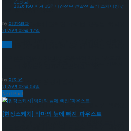
마주보지 않았기에 비로소 보이는 ‘햄릿’…연극 ‘엘시
노어’의 허영손·강은빈
by
이민정
[현장스케치] 장하린-주혜원-황정율-허지유-
2026년 03월 12일
고나연, 2026 ISU 피겨 JGP 파견선수 선발전
연극
[현장스케치] 장하린-주혜원-황정율-허지유-
간절함과 여유 사이, 배우 오승윤의 30년 “앞으로는
프리 스케이팅 경기 결과
고나연, 2026 ISU 피겨 JGP 파견선수 선발전
조금 더 여유롭게 연기하고 싶어요” – ②
by
이지윤
프리 스케이팅 경기 결과
2026년 03월 04일
Next Post
[현장스케치] 이규리-전효은-김지유-박하영,
[현장스케치] 악마의 늪에 빠진 '파우스트'
2026 ISU 피겨 JGP 파견선수 선발전 프리 스케
답글 남기기
[현장스케치] 이규리-전효은-김지유-박하영,