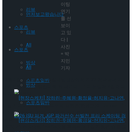
이팅
리뷰
연기
먼저보고왔습니다
를 선
보이
스포츠
리뷰
고 있
다 |
All
사진
스포츠
= 박
지민
빙상
All
기자
12월 3일 일요일 의정부실내빙상장에서 2023 전국남녀 피겨
스포츠일반
빙상
스케이팅 회장배 랭킹대회 겸 국가대표 1차 선발전 4일차 대
회가 진행됐다.
스포츠일반
이날 시니어 남자 싱글 부문의 김현겸(한광고)이 Requiem for
a Dream에 맞춰 프리 스케이팅 연기를 선보이고 있다. 김현겸
은 프리 스케이팅에서 기술 점수(TES) 78.09점, 구성 점수
(PCS) 76.75점으로 154.84점을 획득하며 2일 진행된 쇼트 프