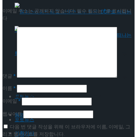
뮤지컬 배우와의 콜라보 제품 판매
이메일 주소는 공개되지 않습니다.
필수 필드는
*
로 표시됩니
다
롤러스케이트 타고 시원한 맥주 한잔! DDP로 떠
나는 특별한 휴가 <동대문 바이브>
댓글
*
롤러스케이트 타고 시원한 맥주 한잔! DDP로 떠
이름
*
나는 특별한 휴가 <동대문 바이브>
포토뉴스
이메일
*
웹사이트
동영상
포토뉴스
다음 번 댓글 작성을 위해 이 브라우저에 이름, 이메일, 그
기획기사
리고 웹사이트를 저장합니다.