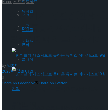
공연일반
Home
스포츠
빙상
뮤지컬
[현장스케치] 김현겸(한광고),
국악
2023 전국남녀 피겨스케이팅
연극
뮤지컬
회장배 랭킹대회 프리 스케이
클래식
연극
팅
클래식
by
박지민
2023년 12월 03일
0
Share on Facebook
Share on Twitter
젠더프리 캐스팅으로 돌아온 뮤지컬’아나키스
트’ 9월 개막
젠더프리 캐스팅으로 돌아온 뮤지컬’아나키스