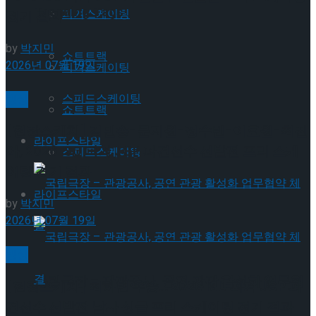
Trending Tags
피겨스케이팅
경기 결과
by
박지민
쇼트트랙
2026년 07월 19일
피겨스케이팅
스피드스케이팅
빙상
쇼트트랙
[현장스케치] 김민송-문지원-정수빈-이효원-최진
라이프스타일
아, 2026 ISU 피겨 JGP 파견선수 선발전 프리 스케
스피드스케이팅
이팅 경기 결과
라이프스타일
by
박지민
2026년 07월 19일
빙상
국립극장 – 관광공사, 공연 관광 활성화 업무협
[현장스케치] 최하빈 우승… 2026 ISU 피겨 JGP 파
견선수 선발전 남자 싱글 프리 스케이팅 경기 결과