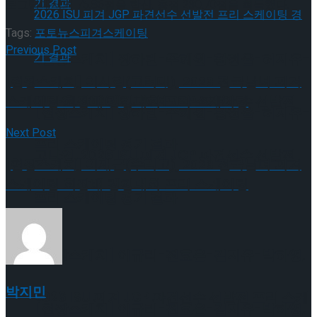
로그램에서의 75.86점을 합산, 총점 230.70점을 획득했다.
Tags:
포토뉴스
피겨스케이팅
Previous Post
[현장스케치] 장하린-주혜원-황정율-허지유-
[현장스케치] 이시형(고려대), 2023 전국남녀 피겨
스케이팅 회장배 랭킹대회 프리 스케이팅
고나연, 2026 ISU 피겨 JGP 파견선수 선발전
[현장스케치] 장하린-주혜원-황정율-허지유-
Next Post
프리 스케이팅 경기 결과
고나연, 2026 ISU 피겨 JGP 파견선수 선발전
[현장스케치] 이재근(수리고), 2023 전국남녀 피겨
스케이팅 회장배 랭킹대회 프리 스케이팅
프리 스케이팅 경기 결과
[현장스케치] 이규리-전효은-김지유-박하영,
박지민
2026 ISU 피겨 JGP 파견선수 선발전 프리 스케
[현장스케치] 이규리-전효은-김지유-박하영,