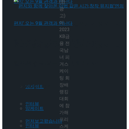
(한
광
고)
이
편지와 함께 찾아온 마법 같은 시간,창작 뮤지
2023
KB금
컬’연의 편지’ 오는 9월 관객과 만난다
융 전
편지와 함께 찾아온 마법 같은 시간,창작 뮤지
국남
녀 피
컬’연의 편지’ 오는 9월 관객과 만난다
Trending Tags
겨스
케이
팅 회
장배
Trending Tags
앙케이트
랭킹
대회
인터뷰
에 참
앙케이트
가해
프리
먼저보고왔습니다
인터뷰
스케