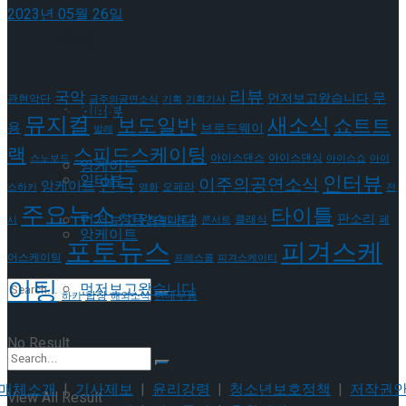
2023년 05월 26일
이호원
Trending Tags
태그로 보기
리뷰
국악
무
먼저보고왔습니다
관현악단
금주의공연소식
기획
기획기사
Trending Tags
인터뷰
뮤지컬
새소식
보도일반
쇼트트
용
브로드웨이
발레
랙
스피드스케이팅
아이스댄스
아이스댄싱
스노보드
아이스쇼
아이
앙케이트
인터뷰
인터뷰
연극
이주의공연소식
앙케이트
오페라
스하키
영화
전
주요뉴스
타이틀
판소리
먼저보고왔습니다
창극
클래식
페
시
창작가무극
콘서트
앙케이트
포토뉴스
피겨스케
어스케이팅
프레스콜
피겨스케이티
이팅
먼저보고왔습니다
현대무용
합창
하키
해외소식
No Result
매체소개
|
기사제보
|
윤리강령
|
청소년보호정책
|
저작권
View All Result