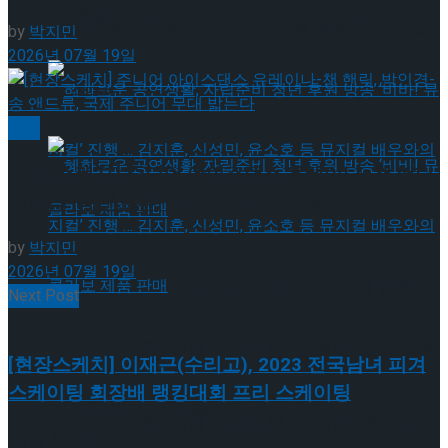
약 체결
국립극장 – 관광공사, 공연 관광 활성화 업무협
by
박지민
2026년 07월 19일
약 체결
빙상
[현장스케치] 주니어 아이스댄스 유레이나-챈 핸릭,
박인경-송 앤드류, 국제 주니어 무대 밟는다
by
박지민
2026년 07월 19일
혜화로운 공연생활, 자립준비 청년 후원 방송
Next Post
‘비바! 뮤지컬’ 진행 … 김지훈, 신성민, 윤소호 등
혜화로운 공연생활, 자립준비 청년 후원 방송
[현장스케치] 이재근(수리고), 2023 전국남녀 피겨
스케이팅 회장배 랭킹대회 프리 스케이팅
뮤지컬 배우와의 콜라보 제품 판매
‘비바! 뮤지컬’ 진행 … 김지훈, 신성민, 윤소호 등
답글 남기기