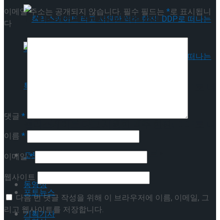
이메일 주소는 공개되지 않습니다.
필수 필드는
*
로 표시됩니
뮤지컬 배우와의 콜라보 제품 판매
다
롤러스케이트 타고 시원한 맥주 한잔! DDP로 떠
나는 특별한 휴가 <동대문 바이브>
댓글
*
롤러스케이트 타고 시원한 맥주 한잔! DDP로 떠
이름
*
나는 특별한 휴가 <동대문 바이브>
포토뉴스
이메일
*
웹사이트
동영상
포토뉴스
다음 번 댓글 작성을 위해 이 브라우저에 이름, 이메일, 그
리고 웹사이트를 저장합니다.
기획기사