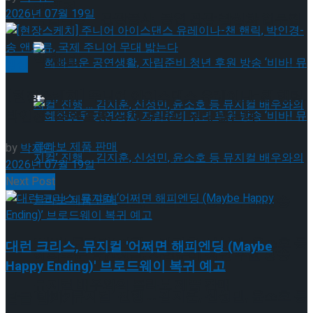
약 체결
2026년 07월 19일
국립극장 – 관광공사, 공연 관광 활성화 업무협
약 체결
빙상
[현장스케치] 주니어 아이스댄스 유레이나-챈 핸릭,
박인경-송 앤드류, 국제 주니어 무대 밟는다
by
박지민
2026년 07월 19일
Next Post
혜화로운 공연생활, 자립준비 청년 후원 방송
‘비바! 뮤지컬’ 진행 … 김지훈, 신성민, 윤소호 등
대런 크리스, 뮤지컬 '어쩌면 해피엔딩 (Maybe
혜화로운 공연생활, 자립준비 청년 후원 방송
Happy Ending)' 브로드웨이 복귀 예고
뮤지컬 배우와의 콜라보 제품 판매
‘비바! 뮤지컬’ 진행 … 김지훈, 신성민, 윤소호 등
답글 남기기