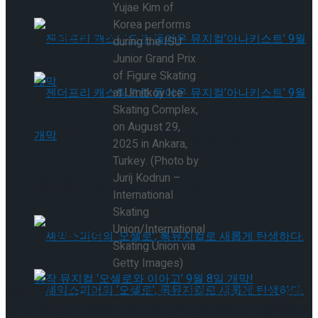
Yujae Kim of
Korea performs
타크로스드’ 9월 재연
during the ISU
Junior Grand Prix
of Figure Skating
at Umitkoy Ice
Skating Complex,
on August 29,
젠더프리 캐스팅으로 돌아온 뮤지컬’아나키스
2025 in Ankara,
Turkey. (Photo by
Jurij Kodrun –
트’ 9월 개막
젠더프리 캐스팅으로 돌아온 뮤지컬’아나키스
International
Skating
Union/International
트’ 9월 개막
Skating Union via
Getty Images)
대한민국 피겨스케이팅 국가대표 김유재가 ISU 주니어 그랑
프리 시리즈 2차 대회 여자 싱글 프리 스케이팅에서 완벽한 연