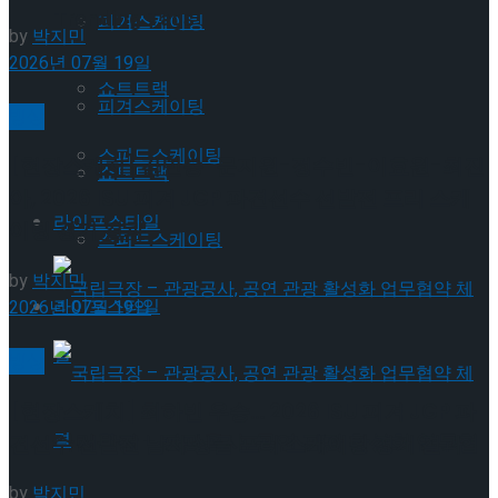
Trending Tags
피겨스케이팅
by
박지민
2026년 07월 19일
쇼트트랙
피겨스케이팅
빙상
스피드스케이팅
[현장스케치] 김민송-문지원-정수빈-이효원-최진
쇼트트랙
아, 2026 ISU 피겨 JGP 파견선수 선발전 프리 스케
라이프스타일
이팅 경기 결과
스피드스케이팅
by
박지민
라이프스타일
2026년 07월 19일
빙상
[현장스케치] 최하빈 우승… 2026 ISU 피겨 JGP 파
국립극장 – 관광공사, 공연 관광 활성화 업무협
견선수 선발전 남자 싱글 프리 스케이팅 경기 결과
by
박지민