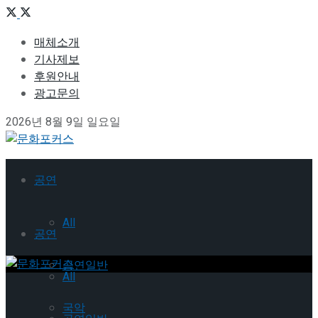
매체소개
기사제보
후원안내
광고문의
2026년 8월 9일 일요일
공연
All
공연
공연일반
All
국악