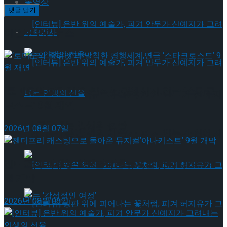
동영상
이번주 인기뉴스
기획기사
‘로미오와 줄리엣’의 발칙한 평행세계,연극 ‘스타크
[인터뷰] 은반 위의 예술가, 피겨 안무가 신예지
로스드’ 9월 재연
가 그려내는 인생의 선율
2026년 08월 07일
[인터뷰] 은반 위의 예술가, 피겨 안무가 신예지
가 그려내는 인생의 선율
젠더프리 캐스팅으로 돌아온 뮤지컬’아나키스트’ 9
월 개막
2026년 08월 05일