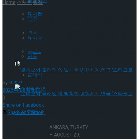
공연일반
Home
스포츠
빙상
뮤지컬
피겨 김유재, 개인 최고점으로
국악
ISU 주니어 그랑프리 앙카라
연극
뮤지컬
대회 은메달… 쇼트 5위에서 프
클래식
연극
리 1위로 ‘대역전극’
클래식
by
박지민
2025년 08월 30일
0
Share on Facebook
‘로미오와 줄리엣’의 발칙한 평행세계,연극 ‘스
Share on Twitter
ANKARA, TURKEY
타크로스드’ 9월 재연
– AUGUST 29:
‘로미오와 줄리엣’의 발칙한 평행세계,연극 ‘스