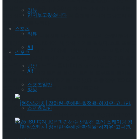
달아 점프 실수를 범하며 각각 3위와 6위로 밀렸다. 최종 우승
은 일본의 오카 마유코가 3.07점 차이로 가져갔다. 김유재는
리뷰
먼저보고왔습니다
이번 성과를 발판으로 한 차례 더 출전해 주니어 그랑프리 파
이널 진출권을 노린다.
스포츠
리뷰
주니어 그랑프리 데뷔전에 나선 김민송은 프리 스케이팅에서
〈태양의 서커스 : ECHO〉에 맞춰 연기를 펼쳤다. 쇼트 프로그
All
램에서는 점프 실수로 20위에 그쳤으나 프리 스케이팅에서 분
스포츠
전해 9위에 올랐다. 특히 김민송은 예정되어있던 첫 점프 트리
플 토루프-트리플 토루프 콤비네이션 점프가 싱글 토루프 처
빙상
All
리되자, 바로 이어진 트리플 플립에 트리플 토루프를 붙이는
기지를 보여주며 신인의 패기를 드러냈다. 최종 점수 150.02점
스포츠일반
으로 10위를 기록하며 첫 무대를 마무리했다.
빙상
또 다른 기대주 서민규는 28일 열린 남자 싱글 쇼트 프로그램
에서 총점 2위를 기록했다. 선두인 일본의 다카하시 세나와는
스포츠일반
불과 1.41점 차. 2024년 주니어 세계선수권 우승자이자 2025
년 대회 준우승자인 서민규는 한국 시간 8월 30일 저녁 열리는
프리 스케이팅에서 정상 탈환에 도전한다.