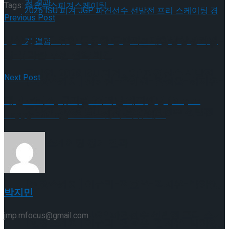
Tags:
주요뉴스
피겨스케이팅
Previous Post
빙상 꿈나무 위한 든든한 동반자… 대한빙상경기연
[현장스케치] 장하린-주혜원-황정율-허지유-
맹-유라클 후원 협약 체결
고나연, 2026 ISU 피겨 JGP 파견선수 선발전
Next Post
[현장스케치] 장하린-주혜원-황정율-허지유-
대런 크리스, 뮤지컬 ‘어쩌면 해피엔딩 (Maybe
프리 스케이팅 경기 결과
고나연, 2026 ISU 피겨 JGP 파견선수 선발전
Happy Ending)’ 브로드웨이 복귀 예고
프리 스케이팅 경기 결과
[현장스케치] 이규리-전효은-김지유-박하영,
박지민
2026 ISU 피겨 JGP 파견선수 선발전 프리 스케
jmp.mfocus@gmail.com
[현장스케치] 이규리-전효은-김지유-박하영,