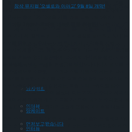
기를 선보이며 개인 최고점을 경신, 은메달을 차지했다. 8월
셰익스피어의 ‘오셀로’, 록뮤지컬로 새롭게 탄생
29일(현지 시간) 튀르키예 앙카라에서 열린 대회 2일차에서
김유재는 총점 196.10점을 기록, 쇼트 프로그램 5위에서 프리
하다.창작 뮤지컬 ‘오셀로와 이아고’ 9월 8일 개
스케이팅 1위로 도약하며 ‘대역전극’을 완성했다.
셰익스피어의 ‘오셀로’, 록뮤지컬로 새롭게 탄생
시즌 개막 전 “올해는 반드시 노력의 결실을 보여주고 싶다”는
막!
각오를 밝혔던 김유재는 이번 무대에서 그 약속을 지켰다.
하다.창작 뮤지컬 ‘오셀로와 이아고’ 9월 8일 개
〈반지의 제왕〉 OST에 맞춘 연기에서 그는 첫 과제인 트리플
악셀을 흔들림 없이 성공하며 1.60점의 가산점을 챙겼다. 트리
막!
플 플립에서 엣지 부정확 판정(!)을 받았으나 나머지 점프를 모
Trending Tags
두 안정적으로 소화했고, 스핀과 스텝 시퀀스에서는 전 과제
레벨4를 획득했다. 연기를 마친 직후 손을 높이 들어올리며 스
스로 만족감을 드러낸 김유재는, 최종 프리 스케이팅 점수
Trending Tags
앙케이트
133.58점으로 부문 1위에 올랐다. 이는 2023년 주니어 세계선
수권에서 세운 종전 개인 기록을 2년 만에 넘어선 수치였다. 점
인터뷰
수 발표와 함께 그는 코치와 뜨겁게 포옹하며 기쁨을 나눴다.
앙케이트
한편, 쇼트 프로그램 1위였던 미국의 소피 졸린 폰 펠텐과 4위
먼저보고왔습니다
였던 스위스의 레안드라 짐푸카키스는 프리 스케이팅에서 연
인터뷰