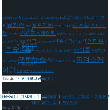
태그로 보기
이호원
Trending Tags
리뷰
국악
무
먼저보고왔습니다
관현악단
금주의공연소식
기획
기획기사
뮤지컬
새소식
보도일반
쇼트트
용
브로드웨이
발레
Trending Tags
인터뷰
랙
스피드스케이팅
아이스댄스
아이스댄싱
스노보드
아이스쇼
아이
인터뷰
연극
이주의공연소식
앙케이트
오페라
스하키
영화
전
앙케이트
주요뉴스
타이틀
인터뷰
판소리
창극
클래식
페
시
창작가무극
콘서트
포토뉴스
피겨스케
먼저보고왔습니다
어스케이팅
프레스콜
피겨스케이티
앙케이트
이팅
현대무용
합창
하키
해외소식
먼저보고왔습니다
No Result
매체소개
|
기사제보
|
윤리강령
|
청소년보호정책
|
저작권
내
|
광고문의
|
후원안내
View All Result