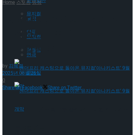
공연일반
Home
스포츠
빙상
뮤지컬
“차세대 빙속 인재 육성” 스피
국악
드 청소년대표·꿈나무 선수단
연극
뮤지컬
일본 합동 훈련
클래식
연극
by
김혜경
클래식
2025년 08월 26일
0
Share on Facebook
Share on Twitter
젠더프리 캐스팅으로 돌아온 뮤지컬’아나키스
트’ 9월 개막
젠더프리 캐스팅으로 돌아온 뮤지컬’아나키스