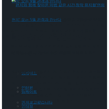
대한빙상경기연맹(회장 이수경·삼보모터스 그룹 CFO 사장)은
편지와 함께 찾아온 마법 같은 시간,창작 뮤지
스피드스케이팅 청소년대표팀과 꿈나무 선수단이 지난 23일
부터 일본 아오모리현 하치노헤에서 국외훈련에 돌입했다고
컬’연의 편지’ 오는 9월 관객과 만난다
밝혔다.
편지와 함께 찾아온 마법 같은 시간,창작 뮤지
이번 훈련은 국제대회 참가와 연계한 실전 경험 축적, 체계적
인 기량 향상, 그리고 차세대 선수 육성을 목표로 진행된다.
컬’연의 편지’ 오는 9월 관객과 만난다
Trending Tags
청소년대표팀은 9월 1일까지 9박 10일간 현지에서 훈련을 이
Trending Tags
앙케이트
어가며, 지도자 2명과 선수 9명이 참가했다. 훈련이 진행되는
YS 아레나는 2023/24시즌 ISU 주니어 월드컵과 주니어 세계
인터뷰
선수권대회가 개최된 장소로, 스케이팅 훈련과 지상훈련이 모
앙케이트
두 가능한 최적의 환경을 갖추고 있다. 참가 선수들은 지난
2025 전국남녀 주니어 선수권대회 겸 청소년대표 선발전을 통
먼저보고왔습니다
인터뷰
해 선발된 우수 선수들이다.