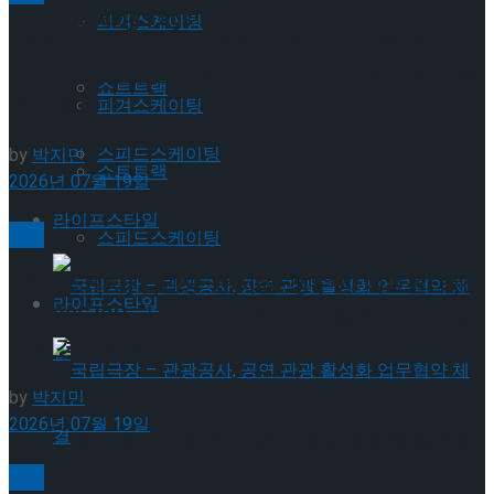
Trending Tags
피겨스케이팅
[현장스케치] 이규리-전효은-김지유-박하영,
2026 ISU 피겨 JGP 파견선수 선발전 프리 스케이팅
쇼트트랙
경기 결과
피겨스케이팅
스피드스케이팅
by
박지민
쇼트트랙
2026년 07월 19일
라이프스타일
빙상
스피드스케이팅
[현장스케치] 김민송-문지원-정수빈-이효원-최진
라이프스타일
아, 2026 ISU 피겨 JGP 파견선수 선발전 프리 스케
이팅 경기 결과
by
박지민
2026년 07월 19일
국립극장 – 관광공사, 공연 관광 활성화 업무협
빙상