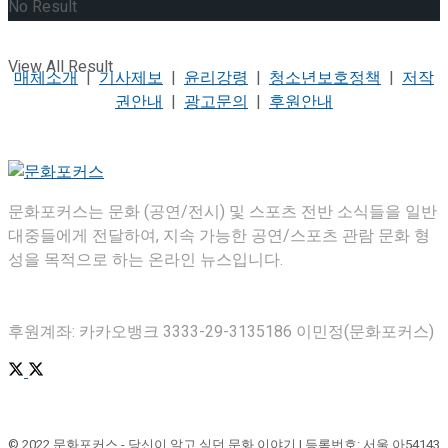
No Result
View All Result
매체소개
|
기사제보
|
윤리강령
|
청소년보호정책
|
저작
권안내
|
광고문의
|
후원안내
문화포커스는 문화 (공연/전시) 및 스포츠 전반 소식들을 일반
대중들에게 전달하여, 지속 가능한 공연/스포츠 관람 문화 형
성을 목적으로 하는 온라인 뉴스입니다.
후원계좌: 카카오뱅크 3333-29-3135186 이민정(문화포커스)
© 2022 문화포커스 - 당신이 알고 싶던 문화 이야기 | 등록번호: 서울,아54143