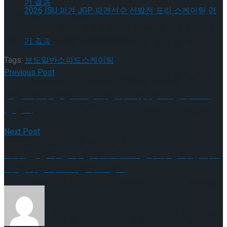
스피드 청소년대표팀 및 꿈나무 선수단 국외훈련은 대한체육
회가 주최하고 대한빙상경기연맹이 주관하며, 문화체육관광
부와 국민체육진흥공단이 후원한다.
[현장스케치] 장하린-주혜원-황정율-허지유-
Tags:
보도일반
스피드스케이팅
고나연, 2026 ISU 피겨 JGP 파견선수 선발전
Previous Post
[현장스케치] 장하린-주혜원-황정율-허지유-
[8월 4주차 공연소식] 이번 주 티켓팅 & 신작 소식
프리 스케이팅 경기 결과
총정리
고나연, 2026 ISU 피겨 JGP 파견선수 선발전
Next Post
프리 스케이팅 경기 결과
옥주현, 한국 넘어 중국까지…29일부터 중국 상하이
서 팬미팅∙마스터클래스 참여
[현장스케치] 이규리-전효은-김지유-박하영,
2026 ISU 피겨 JGP 파견선수 선발전 프리 스케
[현장스케치] 이규리-전효은-김지유-박하영,