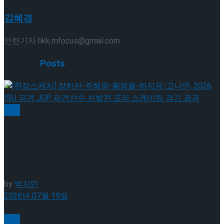
이팅 경기 결과
김혜경
2026 ISU 피겨 JGP 파견선수 선발전 프리 스케
인턴기자 hkk.mfocus@gmail.com
이팅 경기 결과
Related
Posts
[현장스케치] 김민송-문지원-정수빈-이효원-
빙상
최진아, 2026 ISU 피겨 JGP 파견선수 선발전
[현장스케치] 장하린-주혜원-황정율-허지유-고나
[현장스케치] 김민송-문지원-정수빈-이효원-
연, 2026 ISU 피겨 JGP 파견선수 선발전 프리 스케
프리 스케이팅 경기 결과
이팅 경기 결과
최진아, 2026 ISU 피겨 JGP 파견선수 선발전
by
박지민
프리 스케이팅 경기 결과
Trending Tags
2026년 07월 19일
빙상