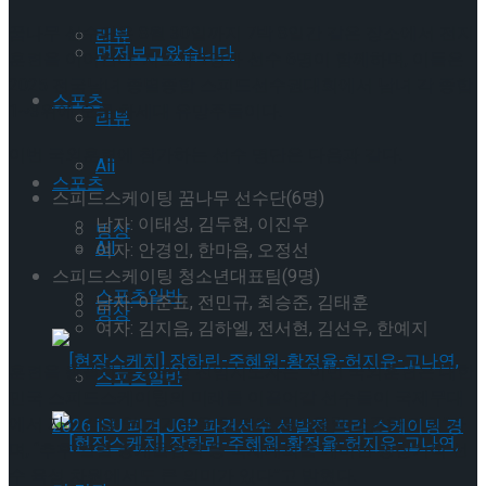
꿈나무 선수단은 8월 30일까지 7박 8일간 같은 장소에서 전지
리뷰
먼저보고왔습니다
훈련을 이어간다. 지도자 1명과 선수 6명이 함께하며, 이들은
2025 전국남녀 종별종합 스피드선수권대회에서 남녀 각 종합
스포츠
1~3위에 오른 차세대 유망주들이다.
리뷰
이번 국외훈련에 참가하는 선수 명단은 다음과 같다.
All
스포츠
스피드스케이팅 꿈나무 선수단(6명)
남자: 이태성, 김두현, 이진우
빙상
All
여자: 안경인, 한마음, 오정선
스피드스케이팅 청소년대표팀(9명)
스포츠일반
남자: 이준표, 전민규, 최승준, 김태훈
빙상
여자: 김지음, 김하엘, 전서현, 김선우, 한예지
훈련을 총괄하는 지은상 전임지도자는 “이번 국외훈련은 대한
스포츠일반
민국 스피드스케이팅의 미래를 이끌어갈 선수들이 국제무대
에서 자신감을 얻고 기량을 한 단계 끌어올릴 소중한 기회”라
며, “추후 열릴 동계올림픽 등 국제대회를 대비한 중장기적 선
수 육성 차원에서도 큰 의미가 있다”고 밝혔다.