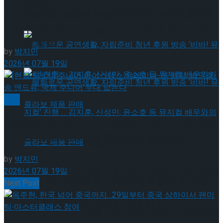
약 체결
국립극장 – 관광공사, 공연 관광 활성화 업무협
[현장스케치] 최하빈 우승… 2026 ISU 피겨 JGP 파
견선수 선발전 남자 싱글 프리 스케이팅 경기 결과
약 체결
by
박지민
2026년 07월 19일
빙상
[현장스케치] 주니어 아이스댄스 유레이나-챈 핸릭,
박인경-송 앤드류, 국제 주니어 무대 밟는다
혜화로운 공연생활, 자립준비 청년 후원 방송
by
박지민
2026년 07월 19일
‘비바! 뮤지컬’ 진행 … 김지훈, 신성민, 윤소호 등
혜화로운 공연생활, 자립준비 청년 후원 방송
Next Post
뮤지컬 배우와의 콜라보 제품 판매
‘비바! 뮤지컬’ 진행 … 김지훈, 신성민, 윤소호 등