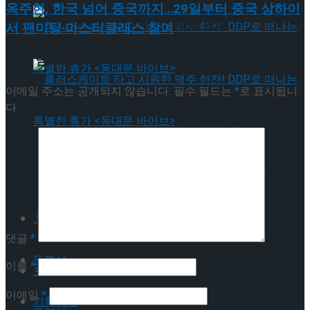
옥주현, 한국 넘어 중국까지…29일부터 중국 상하이
뮤지컬 배우와의 콜라보 제품 판매
서 팬미팅∙마스터클래스 참여
답글 남기기
이메일 주소는 공개되지 않습니다.
필수 필드는
*
로 표시됩니
다
롤러스케이트 타고 시원한 맥주 한잔! DDP로 떠
나는 특별한 휴가 <동대문 바이브>
롤러스케이트 타고 시원한 맥주 한잔! DDP로 떠
나는 특별한 휴가 <동대문 바이브>
포토뉴스
댓글
*
동영상
이름
*
포토뉴스
이메일
*
기획기사