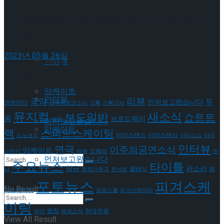
[인터뷰] 꿈을 그리는 쌍둥이 별, 피겨 요정 김유재-
이호원
Trending Tags
김유성 자매
2023년 05월 26일
Trending Tags
인터뷰
태그로 보기
앙케이트
인터뷰
리뷰
국악
무
먼저보고왔습니다
관현악단
금주의공연소식
기획
기획기사
뮤지컬
새소식
보도일반
쇼트트
용
브로드웨이
발레
먼저보고왔습니다
앙케이트
랙
스피드스케이팅
아이스댄스
아이스댄싱
스노보드
아이스쇼
아이
인터뷰
연극
이주의공연소식
앙케이트
오페라
스하키
영화
전
먼저보고왔습니다
주요뉴스
타이틀
판소리
창극
클래식
페
시
창작가무극
콘서트
포토뉴스
피겨스케
No Result
어스케이팅
프레스콜
피겨스케이티
이팅
현대무용
합창
하키
해외소식
View All Result