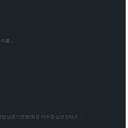
 ...
빙상경기연맹(회장 이수경·삼보모터스 ...