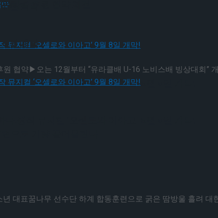
유라클 후원 협약 체결
 9월 개막
 9월 개막
 협약▶오는 12월부터 “유라클배 U-16 노비스배 빙상대회” 개최를
다.창작 뮤지컬 ‘오셀로와 이아고’ 9월 8일 개막!
다.창작 뮤지컬 ‘오셀로와 이아고’ 9월 8일 개막!
동훈련으로 기량 끌어올린다
년 대표꿈나무 선수단 하계 합동훈련으로 굵은 땀방울 흘려 대한