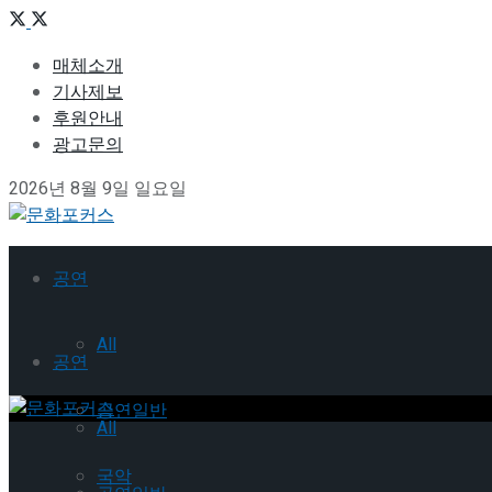
매체소개
기사제보
후원안내
광고문의
2026년 8월 9일 일요일
공연
All
공연
공연일반
All
국악