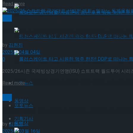
Details
Read more
혜화로운 공연생활, 자립준비 청년 후원 방송 ‘비바
빙상
2025/26 쇼트트랙 국가대표 선발전 개최… 밀라노 
혜화로운 공연생활, 자립준비 청년 후원 방송 ‘비바
by
김현진
2025년 04월 04일
롤러스케이트 타고 시원한 맥주 한잔! DDP로 떠
0
2025/26시즌 국제빙상경기연맹(ISU) 쇼트트랙 월드투어 시
롤러스케이트 타고 시원한 맥주 한잔! DDP로 떠
Details
Read more
포토뉴스
빙상
동영상
포토뉴스
세계선수권서 빛난 한국 쇼트트랙… 최민정 금·김길리
기획기사
동영상
by
김현진
2025년 03월 16일