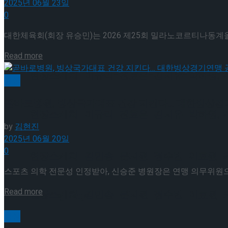
2025년 06월 23일
0
[현장스케치] 장하린-주혜원-황정율-허지유-고나연
대한체육회(회장 유승민)는 2026 제25회 밀라노코르티나동계
Details
Read more
[현장스케치] 이규리-전효은-김지유-박하영, 202
빙상
곧바로병원, 빙상국가대표 건강 지킨다… 대한빙상경
[현장스케치] 이규리-전효은-김지유-박하영, 202
by
김현진
2025년 06월 20일
0
[현장스케치] 김민송-문지원-정수빈-이효원-최진아
스포츠 의학 전문성 인정받아, 신승준 병원장은 연맹 의무위원으
Details
Read more
[현장스케치] 김민송-문지원-정수빈-이효원-최진아
Trending Tags
빙상