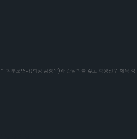
동선수 학부모연대(회장 김창우)와 간담회를 갖고 학생선수 체육 정
케이팅 경기 결과