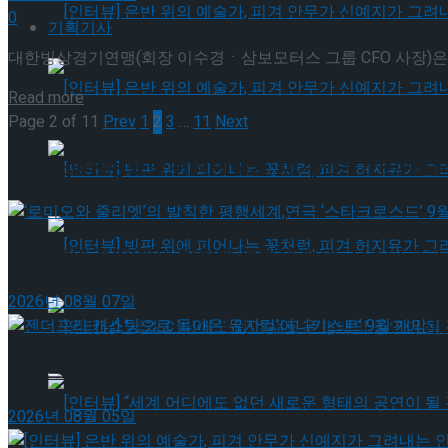
0
기획기사
대한빙상경기연맹(회장 이수경ㆍ삼보모터스 그룹 CFO 사장)은 2
[인터뷰] 은반 위의 예술가, 피겨 안무가 신예지
Details
Read more
Page 2 of 11
Prev
1
2
3
…
11
Next
이주의 인기뉴스
[인터뷰] 은반 위의 예술가, 피겨 안무가 신예지
[인터뷰] 빙판 위에 피어나는 꽃처럼, 피겨 허지
‘로미오와 줄리엣’의 발칙한 평행세계,연극 ‘스타크로스
2026년 08월 07일
[인터뷰] 빙판 위에 피어나는 꽃처럼, 피겨 허지
젠더프리 캐스팅으로 돌아온 뮤지컬’아나키스트’ 9월
[인터뷰] “세계 어디에도 없던 새로운 형태의 공연이 
2026년 08월 05일