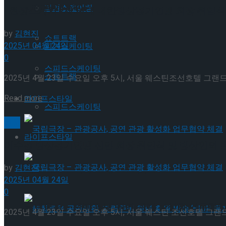
Trending Tags
피겨스케이팅
[현장스케치] 제34대 대한빙상경기연맹 회장 취임식 겸
by
김현진
쇼트트랙
2025년 04월 24일
피겨스케이팅
0
스피드스케이팅
쇼트트랙
2025년 4월 23일 수요일 오후 5시, 서울 웨스틴조선호텔 그랜
Details
Read more
라이프스타일
스피드스케이팅
빙상
라이프스타일
이수경 빙상경기연맹 신임 회장 취임식 및 빙상인의 밤
국립극장 – 관광공사, 공연 관광 활성화 업무협약
by
김현진
2025년 04월 24일
0
국립극장 – 관광공사, 공연 관광 활성화 업무협약
2025년 4월 23일 수요일 오후 5시, 서울 웨스틴 조선호텔 그