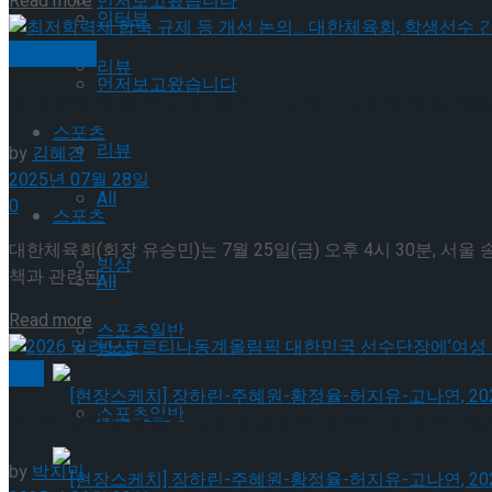
Details
먼저보고왔습니다
Read more
인터뷰
스포츠일반
리뷰
먼저보고왔습니다
최저학력제·합숙 규제 등 개선 논의… 대한체육회, 학
스포츠
리뷰
by
김혜경
2025년 07월 28일
All
0
스포츠
대한체육회(회장 유승민)는 7월 25일(금) 오후 4시 30분,
빙상
책과 관련된 ...
All
Details
Read more
스포츠일반
빙상
빙상
스포츠일반
2026 밀라노코르티나동계올림픽 대한민국 선수단장에
by
박지민
[현장스케치] 장하린-주혜원-황정율-허지유-고나연