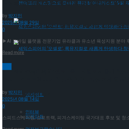
빙상 꿈나무 위한 든든한 동반자… 대한빙상경기연맹-
젠더프리 캐스팅으로 돌아온 뮤지컬’아나키스트’
by
박지민
2025년 08월 29일
젠더프리 캐스팅으로 돌아온 뮤지컬’아나키스트’
0
▶AI 모바일 플랫폼 전문기업 유라클과 유소년 육성지원 분야 후원
셰익스피어의 ‘오셀로’, 록뮤지컬로 새롭게 탄생하
Details
Read more
빙상
셰익스피어의 ‘오셀로’, 록뮤지컬로 새롭게 탄생하
Trending Tags
스피드·쇼트트랙·피겨 유망주, 2025 빙상 하계 합
by
박지민
Trending Tags
앙케이트
2025년 08월 14일
0
인터뷰
앙케이트
스피드스케이팅, 쇼트트랙, 피겨스케이팅 국가대표 후보 및 청소