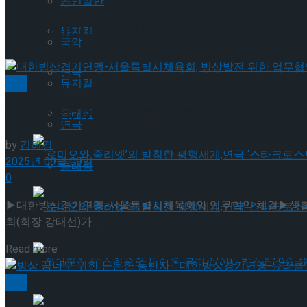
공연일반
[태그:]
쇼트트랙
뮤지컬
국악
연극
빙상
뮤지컬
대한빙상경기연맹-서울특별시체육회, 빙상발전 위한
클래식
연극
by
김혜경
2025년 09월 09일
클래식
0
▶대한빙상경기연맹-서울특별시체육회와 업무협약 체결▶생활체육
‘로미오와 줄리엣’의 발칙한 평행세계,연극 ‘스타
회(회장 강태선)가 ...
Details
Read more
‘로미오와 줄리엣’의 발칙한 평행세계,연극 ‘스타
빙상