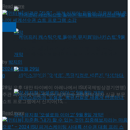
Details
Read more
재연
빙상
[인터뷰] 비결은 “집중”… 피겨 신지아-김유성-김유
재, ISU 주니어 세계선수권 쇼트 프로그램 소감
젠더프리 캐스팅으로 돌아온 뮤지컬’아나키스트’ 9월 개막
by
박지민
2024년 02월 29일
0
젠더프리 캐스팅으로 돌아온 뮤지컬’아나키스트’ 9월 개막
28일 오후 대만 타이베이 아레나에서 ISU(국제빙상경기연맹)
주관 피겨스케이팅 주니어 세계선수권대회의 여자 싱글 부문
쇼트 프로그램에서 신지아(15, ...
Details
Read more
셰익스피어의 ‘오셀로’, 록뮤지컬로 새롭게 탄생하다.창작 뮤지