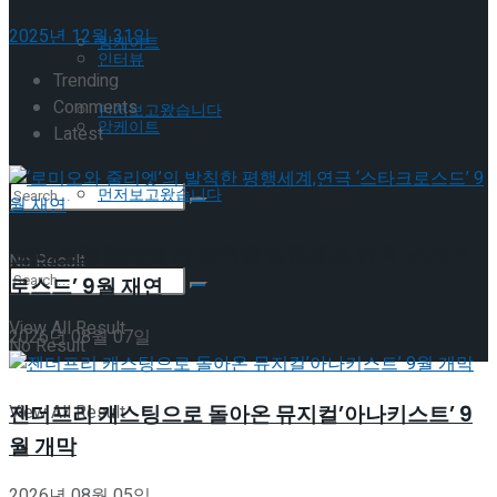
2025년 12월 31일
앙케이트
인터뷰
Trending
Comments
먼저보고왔습니다
앙케이트
Latest
먼저보고왔습니다
‘로미오와 줄리엣’의 발칙한 평행세계,연극 ‘스타크
No Result
로스드’ 9월 재연
View All Result
2026년 08월 07일
No Result
젠더프리 캐스팅으로 돌아온 뮤지컬’아나키스트’ 9
View All Result
월 개막
2026년 08월 05일