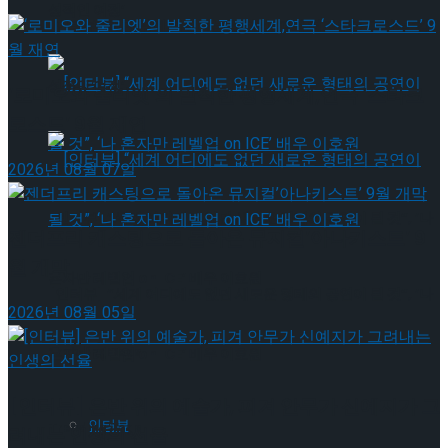
성적인 여정’
[인터뷰] 빙판 위에 피어나는 꽃처럼, 피겨 허지유가 그리는 ‘감
성적인 여정’
‘로미오와 줄리엣’의 발칙한 평행세계,연극 ‘스타크
로스드’ 9월 재연
2026년 08월 07일
[인터뷰] “세계 어디에도 없던 새로운 형태의 공연이 될 것”, ‘나
젠더프리 캐스팅으로 돌아온 뮤지컬’아나키스트’ 9
월 개막
혼자만 레벨업 on ICE’ 배우 이호원
[인터뷰] “세계 어디에도 없던 새로운 형태의 공연이 될 것”, ‘나
2026년 08월 05일
Trending Tags
혼자만 레벨업 on ICE’ 배우 이호원
[인터뷰] 은반 위의 예술가, 피겨 안무가 신예지가 그
인터뷰
Trending Tags
려내는 인생의 선율