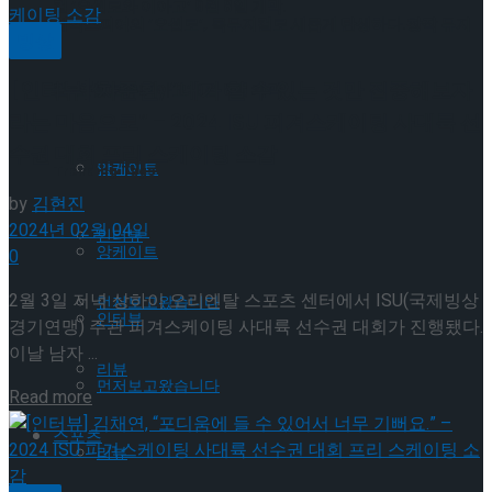
컬 ‘오셀로와 이아고’ 9월 8일 개막!
셰익스피어의 ‘오셀로’, 록뮤지컬로 새롭게 탄생하다.창작 뮤지
빙상
[인터뷰] 차준환, “내가 할 수 있는 것만 집중해보자
Trending Tags
컬 ‘오셀로와 이아고’ 9월 8일 개막!
라는 마음으로” – 2024 ISU 피겨스케이팅 사대륙 선
수권 대회 프리 스케이팅 소감
앙케이트
Trending Tags
by
김현진
2024년 02월 04일
인터뷰
앙케이트
0
2월 3일 저녁 상하이 오리엔탈 스포츠 센터에서 ISU(국제빙상
먼저보고왔습니다
인터뷰
경기연맹) 주관 피겨스케이팅 사대륙 선수권 대회가 진행됐다.
이날 남자 ...
리뷰
먼저보고왔습니다
Details
Read more
스포츠
리뷰