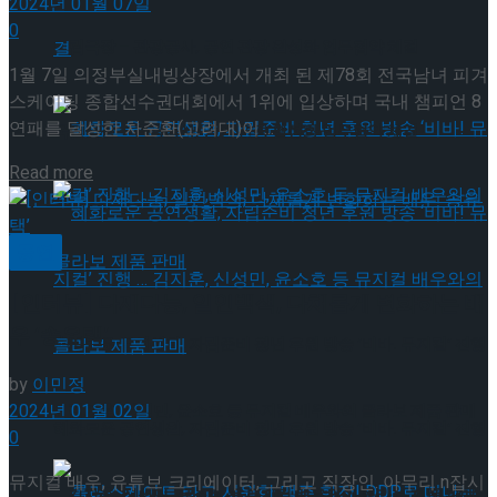
2024년 01월 07일
0
국립극장 – 관광공사, 공연 관광 활성화 업무협약 체결
1월 7일 의정부실내빙상장에서 개최 된 제78회 전국남녀 피겨
스케이팅 종합선수권대회에서 1위에 입상하며 국내 챔피언 8
연패를 달성한 차준환(고려대)이 ...
국립극장 – 관광공사, 공연 관광 활성화 업무협약 체결
Details
Read more
공연
[인터뷰] 다재다능, 일인백색, 다채롭게 변화하는 배
우 ‘송유택’
혜화로운 공연생활, 자립준비 청년 후원 방송 ‘비바! 뮤지컬’ 진행
by
이민정
2024년 01월 02일
… 김지훈, 신성민, 윤소호 등 뮤지컬 배우와의 콜라보 제품 판매
혜화로운 공연생활, 자립준비 청년 후원 방송 ‘비바! 뮤지컬’ 진행
0
뮤지컬 배우, 유튜브 크리에이터, 그리고 직장인. 아무리 n잡시
… 김지훈, 신성민, 윤소호 등 뮤지컬 배우와의 콜라보 제품 판매