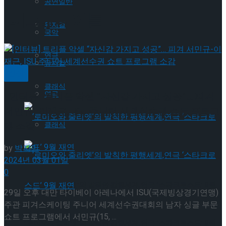
공연일반
[태그:]
타이틀
뮤지컬
국악
연극
뮤지컬
빙상
클래식
연극
[인터뷰] 트리플 악셀 “자신감 가지고 성공”… 피겨
서민규-이재근, ISU 주니어 세계선수권 쇼트 프로그
램 소감
클래식
by
박지민
2024년 03월 01일
0
‘로미오와 줄리엣’의 발칙한 평행세계,연극 ‘스타크로스드’ 9월
29일 오후 대만 타이베이 아레나에서 ISU(국제빙상경기연맹)
주관 피겨스케이팅 주니어 세계선수권대회의 남자 싱글 부문
재연
쇼트 프로그램에서 서민규(15, ...
‘로미오와 줄리엣’의 발칙한 평행세계,연극 ‘스타크로스드’ 9월