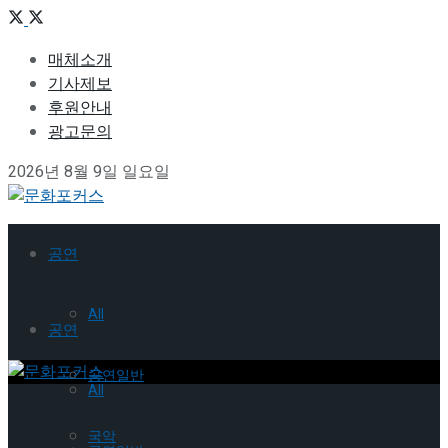
매체소개
기사제보
후원안내
광고문의
2026년 8월 9일 일요일
공연
All
공연
공연일반
All
국악