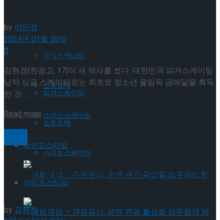
아보는 큰 환호, 긴장됐지만 많은 힘이 돼.”
Trending Tags
ISU 피겨 JGP 파견선수 선발전 프리 스케이팅 경기 결과
by
이민정
2024년 01월 30일
0
피겨스케이팅
Trending Tags
김현겸(한광고, 17)이 새 역사를 썼다. 대한민국 피겨스케이팅
남자 싱글 스케이터로는 최초로 청소년 올림픽 금메달을 획득
쇼트트랙
피겨스케이팅
한 것. ...
Details
Read more
스피드스케이팅
쇼트트랙
빙상
라이프스타일
스피드스케이팅
[인터뷰] 8연속 내셔널 챔피언 대기록 달성한 차준
환, “항상 발전하고 도전해보고 싶은 욕구가 큰 것 같
라이프스타일
아요.”
by
김현진