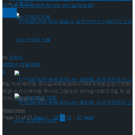
기획기사
빙상
[인터뷰] 2023 주니어 그랑프리 파이널, 준우승 신
지아(영동중)-4위 김유성(평촌중)-6위 권민솔(목
[인터뷰] 은반 위의 예술가, 피겨 안무가 신예지가 그려내는 인생
동중)
by
김현진
의 선율
[인터뷰] 은반 위의 예술가, 피겨 안무가 신예지가 그려내는 인생
2023년 12월 08일
0
의 선율
8일 저녁 베이징 국가실내체육관에서 ISU(국제빙상경기연맹)
주관 피겨스케이팅 주니어 그랑프리 파이널 대회의 2일 차 경
기가 진행됐다. 이날 ...
Details
Read more
Page 11 of 21
Prev
1
…
10
11
12
…
21
Next
[인터뷰] 빙판 위에 피어나는 꽃처럼, 피겨 허지유가 그리는 ‘감
이주의 인기뉴스