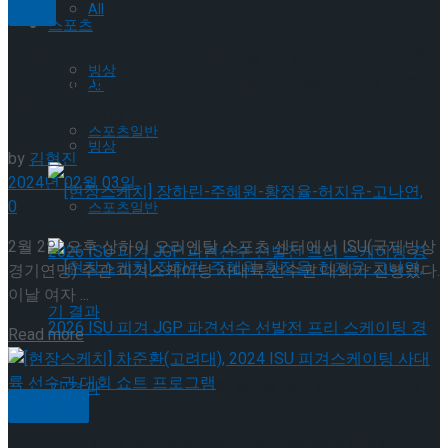
빙상
All
스포츠
[인터뷰] 김채연, “포디움에 들 수 있어서 너무 기뻐
빙상
요.” – 2024 ISU 피겨스케이팅 사대륙 선수권 대회
All
프리 스케이팅 소감
스포츠일반
빙상
by
김현진
2024년 02월 03일
0
스포츠일반
2월 2일 오후 상하이 오리엔탈 스포츠 센터에서 ISU(국제빙상
경기연맹) 주관 피겨스케이팅 사대륙 선수권 대회가 진행됐다.
이날 여자 ...
Details
Read more
[현장스케치] 장하린-주혜원-황정율-허지유-고나연, 2026
기획기사
ISU 피겨 JGP 파견선수 선발전 프리 스케이팅 경기 결과