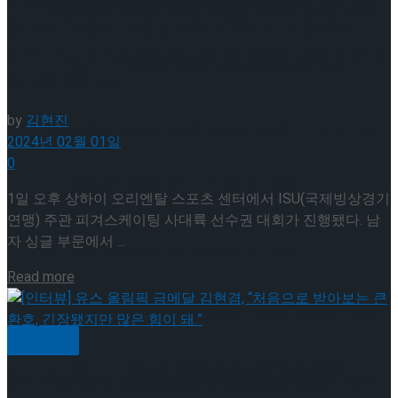
[인터뷰] 차준환, “최선을 다하고 싶어요. 그게 저한
[현장스케치] 장하린-주혜원-황정율-허지유-고나연, 2026
테 이번 시합의 가장 중요한 포인트인 것 같아요.” –
2024 ISU 피겨스케이팅 사대륙 선수권 대회 쇼트 프
ISU 피겨 JGP 파견선수 선발전 프리 스케이팅 경기 결과
로그램 3위 소감
by
김현진
[현장스케치] 이규리-전효은-김지유-박하영, 2026 ISU 피겨
2024년 02월 01일
0
JGP 파견선수 선발전 프리 스케이팅 경기 결과
[현장스케치] 이규리-전효은-김지유-박하영, 2026 ISU 피겨
1일 오후 상하이 오리엔탈 스포츠 센터에서 ISU(국제빙상경기
연맹) 주관 피겨스케이팅 사대륙 선수권 대회가 진행됐다. 남
자 싱글 부문에서 ...
JGP 파견선수 선발전 프리 스케이팅 경기 결과
Details
Read more
[현장스케치] 김민송-문지원-정수빈-이효원-최진아, 2026
기획기사
ISU 피겨 JGP 파견선수 선발전 프리 스케이팅 경기 결과
[인터뷰] 유스 올림픽 금메달 김현겸, “처음으로 받
[현장스케치] 김민송-문지원-정수빈-이효원-최진아, 2026