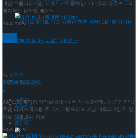
대인 요즘이라지만 고개가 갸우뚱해진다. 배우와 유튜브 크리
에이터는 몰라도 배우와 ...
Details
Read more
빙상
롤러스케이트 타고 시원한 맥주 한잔! DDP로 떠나는 특별한 휴
[인터뷰] 2023 주니어 그랑프리 파이널, 준우승 김
가 <동대문 바이브>
현겸(한광고)-4위 임주헌(수리고)
롤러스케이트 타고 시원한 맥주 한잔! DDP로 떠나는 특별한 휴
by
김현진
포토뉴스
2023년 12월 09일
가 <동대문 바이브>
0
동영상
9일 오후 베이징 국가실내체육관에서 ISU(국제빙상경기연맹)
포토뉴스
주관 피겨스케이팅 주니어 그랑프리 파이널 대회의 3일 차 경
기가 진행됐다. 이날 ...
기획기사
동영상
Details
Read more