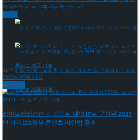
약 체결
국립극장 – 관광공사, 공연 관광 활성화 업무협
미분류
약 체결
셰익스피어의 작품이냐 아니냐 그것이 문제로다! 런
던을 뒤흔든 세기의 위작 사건, 다시 무대로..뮤지컬
‘윌리엄과 윌리엄의 윌리엄들’ 두 번째 시즌 캐스팅
공개
by
이민정
2025년 07월 21일
Next Post
혜화로운 공연생활, 자립준비 청년 후원 방송
‘비바! 뮤지컬’ 진행 … 김지훈, 신성민, 윤소호 등
혜화로운 공연생활, 자립준비 청년 후원 방송
라이브러리컴퍼니, 검증된 팬덤 IP로 구성된 2025
년 라이브&영상 콘텐츠 라인업 공개
뮤지컬 배우와의 콜라보 제품 판매
‘비바! 뮤지컬’ 진행 … 김지훈, 신성민, 윤소호 등
답글 남기기