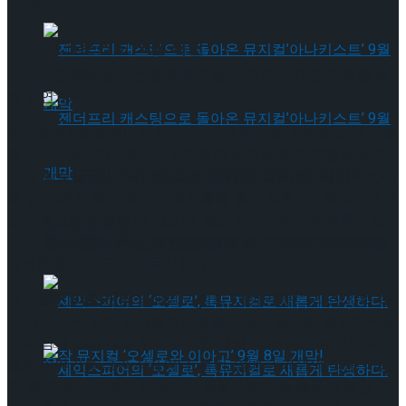
‘연말에 특히 의미있는 공연
타크로스드’ 9월 재연
DIMF 3관왕에 빛나는 창작 뮤지컬 ‘시지프스’가 관객 호평 속
에 공연 중이다.
과수원뮤지컬컴퍼니의 2024년 신작 뮤지컬 ‘시지프스’가 서울
예스24스테이지 2관에서 공연하며 관객들의 큰 호평을 받고
젠더프리 캐스팅으로 돌아온 뮤지컬’아나키스
있다. 작품은 앞서 ‘제18회 대구국제뮤지컬페스티벌’(DIMF, 이
하 딤프)에서 역대 최고의 경쟁률을 뚫고 최종 6개 창작지원사
업 작품으로 선정된 바 있으며, 딤프 시상식에서 창작뮤지컬
트’ 9월 개막
상, 아성크리에이터상, 여우조연상을 모두 수상하며 3관왕을
젠더프리 캐스팅으로 돌아온 뮤지컬’아나키스
달성한 웰메이드 창작 뮤지컬이다.
트’ 9월 개막
뮤지컬 ‘시지프스’는 알베르 카뮈의 ‘이방인’을 그리스 신화 속
‘시지프스’와 엮어 뮤지컬적으로 풀어낸 작품으로, 희망이라곤
전혀 남아 있지 않은 무너져 버린 세상 속 버려진 네 명의 배우
들의 이야기를 그린 작품이다. 특히, 알베르 카뮈의 작품 ‘이방
인’ 속 뫼르소가 겪은 어머니의 죽음으로 인한 슬픔과 절망, 자