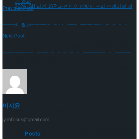
Previous Post
2025년 영국 무대를 빛낼 가장 기대되는 공연들
[현장스케치] 장하린-주혜원-황정율-허지유-
Next Post
고나연, 2026 ISU 피겨 JGP 파견선수 선발전
[현장스케치] 장하린-주혜원-황정율-허지유-
라이브러리컴퍼니, 검증된 팬덤 IP로 구성된 2025
년 라이브&영상 콘텐츠 라인업 공개
프리 스케이팅 경기 결과
고나연, 2026 ISU 피겨 JGP 파견선수 선발전
프리 스케이팅 경기 결과
이지윤
[현장스케치] 이규리-전효은-김지유-박하영,
jy.mfocus@gmail.com
2026 ISU 피겨 JGP 파견선수 선발전 프리 스케
Related
Posts
[현장스케치] 이규리-전효은-김지유-박하영,