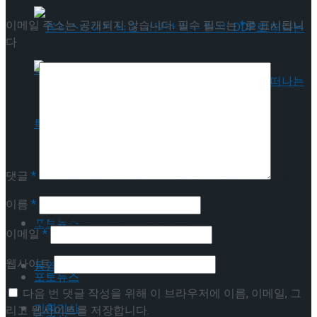
뮤지컬 배우와의 콜라보 제품 판매
이메일 주소는 공개되지 않습니다.
필수 필드는
*
로 표시됩니
다
롤러스케이트 타고 시원한 맥주 한잔! DDP로 떠
나는 특별한 휴가 <동대문 바이브>
댓글
*
롤러스케이트 타고 시원한 맥주 한잔! DDP로 떠
이름
*
나는 특별한 휴가 <동대문 바이브>
포토뉴스
이메일
*
웹사이트
동영상
포토뉴스
다음 번 댓글 작성을 위해 이 브라우저에 이름, 이메일, 그
기획기사
리고 웹사이트를 저장합니다.