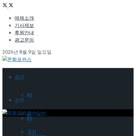
매체소개
기사제보
후원안내
광고문의
2026년 8월 9일 일요일
공연
All
공연
공연일반
All
국악