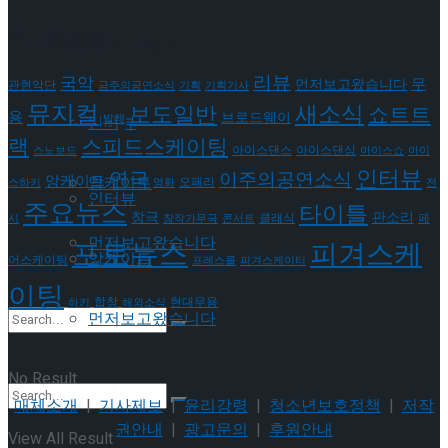
태그로 보기
이호원
Trending Tags
리뷰
국악
무
먼저보고왔습니다
관현악단
금주의공연소식
기획
기획기사
뮤지컬
새소식
보도일반
쇼트트
용
Trending Tags
브로드웨이
발레
인터뷰
랙
스피드스케이팅
아이스댄스
아이스댄싱
스노보드
아이스쇼
아이
인터뷰
연극
이주의공연소식
앙케이트
앙케이트
오페라
스하키
영화
전
인터뷰
주요뉴스
타이틀
판소리
창극
클래식
페
시
창작가무극
콘서트
먼저보고왔습니다
포토뉴스
피겨스케
앙케이트
어스케이팅
프레스콜
피겨스케이티
이팅
현대무용
합창
하키
해외소식
먼저보고왔습니다
No Result
매체소개
|
기사제보
|
윤리강령
|
청소년보호정책
|
저작
권안내
|
광고문의
|
후원안내
View All Result