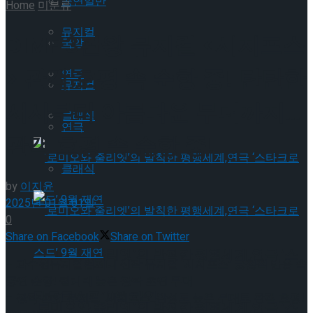
공연일반
Home
미분류
뮤지컬
DIMF 3관왕 뮤지컬 <시지프스
국악
> 관객 호평 속 순항 중! 탄탄한
연극
뮤지컬
서사부터 아름다운 무대까지…
클래식
연극
관객 호평 속 순항 중!
클래식
by
이지윤
2025년 01월 01일
0
Share on Facebook
Share on Twitter
‘로미오와 줄리엣’의 발칙한 평행세계,연극 ‘스
–
과수원뮤지컬컴퍼니 신작 뮤지컬 ‘시지프스’ 긍정적 반응 속
공연 순항! 퀄리티 높은 창작 초연 무대
타크로스드’ 9월 재연
–
창작 초연 뮤지컬 ‘시지프스’ 완성도 높은 무대로 관객 호평!
‘로미오와 줄리엣’의 발칙한 평행세계,연극 ‘스