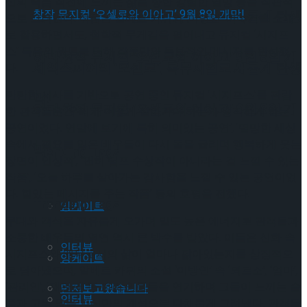
신의 죽음 직전에 느끼는 삶을 향한 강렬한 열망 등을 직관적
셰익스피어의 ‘오셀로’, 록뮤지컬로 새롭게 탄생
으로 그려낸다. 작품은 알베르 카뮈의 ‘이방인’ 이야기를 소재
로 활용하면서도, 철학적 무게감을 덜어내고 뮤지컬 ‘시지프
스’ 특유의 위트를 더해 작품만의 독보적인 메시지를 완성했
하다.창작 뮤지컬 ‘오셀로와 이아고’ 9월 8일 개
셰익스피어의 ‘오셀로’, 록뮤지컬로 새롭게 탄생
다.
탄탄한 서사를 기반으로 공연 중인 뮤지컬 ‘시지프스’를 관람
막!
하다.창작 뮤지컬 ‘오셀로와 이아고’ 9월 8일 개
한 관객들은 ‘우리가 어떻게 살아가야 하는가 생각하게 하는
공연이었다. 연말에 보기에 특히 의미있는 공연’, ‘멸망한 세상
속에서 필요를 잃은 배우들이 다시 돌을 굴리며 행복하게 웃는
막!
Trending Tags
장면이 인상적’, ‘괜히 딤프 수상작이 아니라는 걸 느낄 수 있는
작품’, ‘오늘 하루를 살아가는 감사함을 느낄 수 있는 공연이었
다. 힘있는 메시지를 주는 작품’ 등의 호평을 전했다.
Trending Tags
앙케이트
무대와 객석을 자유롭게 오가며 밀도 높은 에너지로 관객들과
소통한 배우들의 열연 역시 큰 박수를 받았다. 이들은 신화 속
인터뷰
시지프스와 배우로서의 삶이 얼마나 닮아있는지를 상징적으
앙케이트
로 담아냈으며, 알베르 카뮈의 소설 ‘이방인’ 속 ‘뫼르소’, ‘엄마’,
‘관리인’, ‘재판관’ 등 여러 인물들을 연기하며 그들이 느끼는 슬
먼저보고왔습니다
인터뷰
픔과 고독 등을 자신만의 개성으로 다채롭게 그려냈다. 관객들