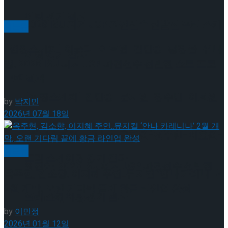
이팅 경기 결과
2026 ISU 피겨 JGP 파견선수 선발전 프리 스케
미분류
[현장스케치] 이규리-이효원-김민송-황정율-유나
이팅 경기 결과
영, 2026 ISU 피겨 JGP 파견선수 선발전 쇼트 프로
그램 결과
[현장스케치] 김민송-문지원-정수빈-이효원-
by
박지민
2026년 07월 18일
최진아, 2026 ISU 피겨 JGP 파견선수 선발전
[현장스케치] 김민송-문지원-정수빈-이효원-
미분류
프리 스케이팅 경기 결과
최진아, 2026 ISU 피겨 JGP 파견선수 선발전
옥주현, 김소향, 이지혜 주연..뮤지컬 ‘안나 카레니나’
2월 개막, 오랜 기다림 끝에 황금 라인업 완성
프리 스케이팅 경기 결과
Trending Tags
by
이민정
2026년 01월 12일