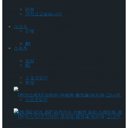
은 ‘서로 유기적으로 어우러지는 멀티 캐스트 배우들의 모습이
리뷰
인상적’, ‘공연장을 가득 채운 배우들의 에너지에 보는 나도 벅
먼저보고왔습니다
찬 감정을 느낄 수 있는 공연이었다’, ‘숨없이 달리는 배우들의
열연과 넘버가 압도적’, ‘캐스트 별로 각기 다른 연기 디테일을
스포츠
리뷰
보는 게 즐거운 작품이다. 또 다시 보러가고 싶다’며 작품 속 배
우들을 향한 극찬을 아끼지 않았다.
All
스포츠
뮤지컬 ‘시지프스’만의 개성을 더하는 무대 역시 관객들의 시
선을 사로잡았다. 특히, 무대를 가득 채우며 좌중을 압도하는
빙상
LED 장치는 극 중에서 붉은 빛으로 뜨겁게 타오르는 태양, 자
All
유롭게 일렁이는 파도 등의 배경으로 활용되었으며, 이는 대학
스포츠일반
로 창작 뮤지컬 중 이례적이게 큰 스케일로 관객들의 감탄을
빙상
자아냈다. 이를 지켜본 관객들은 ‘뫼르소의 감정과 어우러져
뜨겁게 타오르는 태양을 보고있으니 나 역시 긴장되는 기분이
었다’, ‘태양과 바다 등을 연상시키는 무대 영상이 인상적이고,
스포츠일반
작품에 몰입감을 더해주는 느낌이었다.’ 등의 후기를 전했다.
한편, 관객들의 호평 속에 순항 중인 뮤지컬 ‘시지프스’는 예스
24스테이지 2관에서 2025년 3월 2일까지 공연된다.