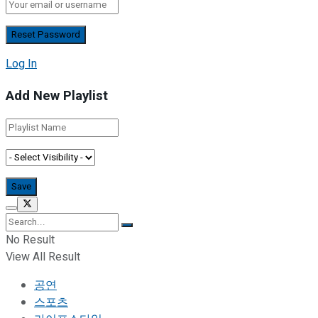
Log In
Add New Playlist
No Result
View All Result
공연
스포츠