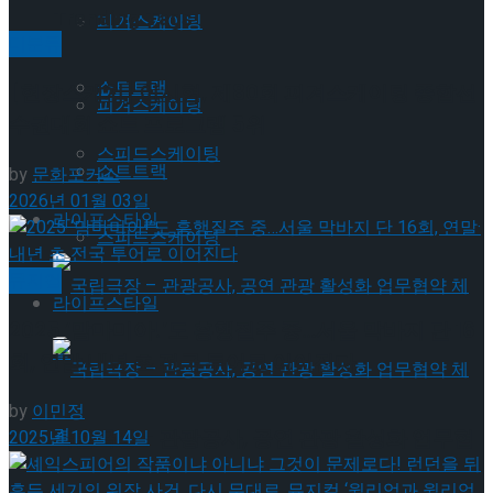
Trending Tags
피겨스케이팅
미분류
쇼트트랙
[현장스케치] 이시형, 제80회 피겨스케이팅 종합선
피겨스케이팅
수권대회 쇼트 프로그램 5위
스피드스케이팅
쇼트트랙
by
문화포커스
2026년 01월 03일
라이프스타일
스피드스케이팅
뮤지컬
라이프스타일
2025 ‘맘마미아!’도 흥행질주 중…서울 막바지 단 16
회, 연말·내년 초 전국 투어로 이어진다
by
이민정
국립극장 – 관광공사, 공연 관광 활성화 업무협
2025년 10월 14일