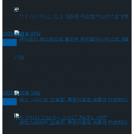
[현장스케치] 이시형, 제80회 피겨스케
타크로스드’ 9월 재연
이팅 종합선수권대회 쇼트 프로그램 5위
2026년 01월 03일
뮤지컬
2025 ‘맘마미아!’도 흥행질주 중…서울 막
젠더프리 캐스팅으로 돌아온 뮤지컬’아나키스
바지 단 16회, 연말·내년 초 전국 투어로
트’ 9월 개막
이어진다
젠더프리 캐스팅으로 돌아온 뮤지컬’아나키스
2025년 10월 14일
트’ 9월 개막
미분류
셰익스피어의 작품이냐 아니냐 그것이 문
제로다! 런던을 뒤흔든 세기의 위작 사건,