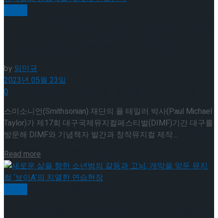
미분류
이팅 경기 결과
2026 ISU 피겨 JGP 파견선수 선발전 프리 스케
DIMF, 세계 최대의 박물관 그룹 스미스소니언 재단
과 협업, 뮤지컬의 영향력을 세계에 전달한다
이팅 경기 결과
by
임민규
2023년 05월 23일
[현장스케치] 김민송-문지원-정수빈-이효원-
0
스미소니언(Smithsonian) 재단의 폴 테일러 박사(Paul Michael
최진아, 2026 ISU 피겨 JGP 파견선수 선발전
Taylor)가 제17회 대구국제뮤지컬페스티벌(DIMF)기간 대구를
[현장스케치] 김민송-문지원-정수빈-이효원-
방문해 DIMF와 기념책자 발간과 창작뮤지컬 제작...
프리 스케이팅 경기 결과
Details
Read more
최진아, 2026 ISU 피겨 JGP 파견선수 선발전
프리 스케이팅 경기 결과
Trending Tags
미분류
새로운 삶을 향한 소년범의 갈등과 고뇌, 개막을 앞둔