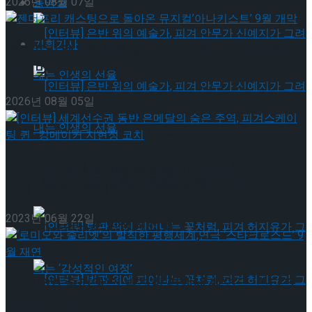
2026년 08월 07일
동영상
기획기사
젠더프리 캐스팅으로 돌아온 뮤지컬’아나키스트’ 9
월 개막
2026년 08월 05일
[인터뷰] 은반 위의 예술가, 피겨 안무가 신예지
[인터뷰] 세계선수권 동반 은메달의 숨은 주역, 피겨
가 그려내는 인생의 선율
[인터뷰] 은반 위의 예술가, 피겨 안무가 신예지
스케이팅 퀸 · 킹메이커 지현정 코치
2023년 06월 22일
가 그려내는 인생의 선율
‘로미오와 줄리엣’의 발칙한 평행세계,연극 ‘스타크
로스드’ 9월 재연