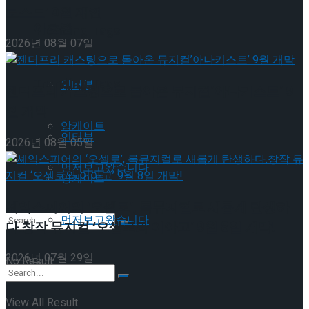
로스드’ 9월 재연
이호원
Trending Tags
2026년 08월 07일
Trending Tags
인터뷰
젠더프리 캐스팅으로 돌아온 뮤지컬’아나키스트’ 9
월 개막
앙케이트
인터뷰
2026년 08월 05일
먼저보고왔습니다
앙케이트
셰익스피어의 ‘오셀로’, 록뮤지컬로 새롭게 탄생하
먼저보고왔습니다
다.창작 뮤지컬 ‘오셀로와 이아고’ 9월 8일 개막!
2026년 07월 29일
No Result
View All Result