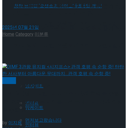
다시 무대로..뮤지컬 ‘윌리엄과 윌리엄의
셰익스피어의 ‘오셀로’, 록뮤지컬로 새롭게 탄생
윌리엄들’ 두 번째 시즌 캐스팅 공개
하다.창작 뮤지컬 ‘오셀로와 이아고’ 9월 8일 개
2025년 07월 21일
셰익스피어의 ‘오셀로’, 록뮤지컬로 새롭게 탄생
Home
Category
미분류
막!
하다.창작 뮤지컬 ‘오셀로와 이아고’ 9월 8일 개
미분류
막!
Trending Tags
미분류
Trending Tags
앙케이트
DIMF 3관왕 뮤지컬 <시지프스> 관객 호평 속 순항
중! 탄탄한 서사부터 아름다운 무대까지…관객 호평
인터뷰
앙케이트
속 순항 중!
먼저보고왔습니다
by
이지윤
인터뷰