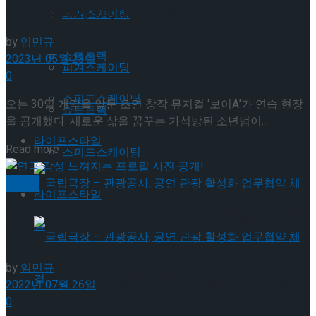
뮤지컬 ‘보이A’의 치열한 연습현장
Trending Tags
피겨스케이팅
by
임민규
쇼트트랙
2023년 05월 23일
피겨스케이팅
0
스피드스케이팅
오는 30일 개막을 앞둔 초연 창작 뮤지컬 ‘보이A’가 연습 현장
쇼트트랙
을 공개했다. 새로운 삶을 꿈꾸는 가석방된 소년범이...
라이프스타일
Details
Read more
스피드스케이팅
미분류
라이프스타일
연극 <오만과 편견> 감성 느껴지는 프로필 사진 공
개!
by
임민규
국립극장 – 관광공사, 공연 관광 활성화 업무협
2022년 07월 26일
0