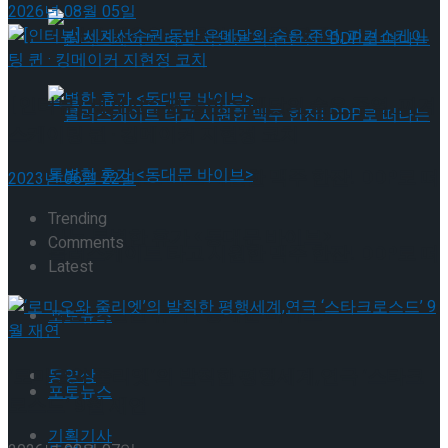
2026년 08월 05일
뮤지컬 배우와의 콜라보 제품 판매
[인터뷰] 세계선수권 동반 은메달의 숨은 주역, 피겨
스케이팅 퀸 · 킹메이커 지현정 코치
롤러스케이트 타고 시원한 맥주 한잔! DDP로 떠
2023년 06월 22일
Trending
나는 특별한 휴가 <동대문 바이브>
Comments
롤러스케이트 타고 시원한 맥주 한잔! DDP로 떠
Latest
나는 특별한 휴가 <동대문 바이브>
포토뉴스
‘로미오와 줄리엣’의 발칙한 평행세계,연극 ‘스타크
동영상
포토뉴스
로스드’ 9월 재연
기획기사