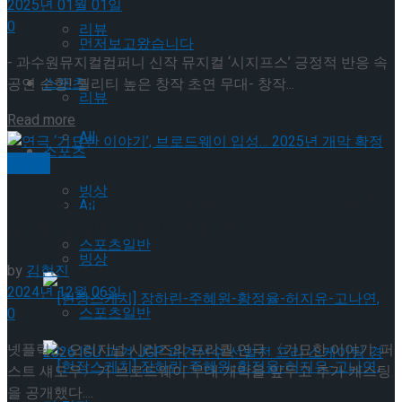
2025년 01월 01일
0
리뷰
먼저보고왔습니다
- 과수원뮤지컬컴퍼니 신작 뮤지컬 ‘시지프스’ 긍정적 반응 속
스포츠
공연 순항! 퀄리티 높은 창작 초연 무대- 창작...
리뷰
Details
Read more
All
스포츠
미분류
빙상
연극 ‘기묘한 이야기: 퍼스트 섀도우’, TR 나이트 등
All
합류하며 브로드웨이 캐스팅 공개
스포츠일반
빙상
by
김현진
2024년 12월 06일
스포츠일반
0
넷플릭스 오리지널 시리즈의 프리퀄 연극 〈기묘한 이야기: 퍼
스트 섀도우〉가 브로드웨이 무대 개막을 앞두고 추가 캐스팅
을 공개했다....