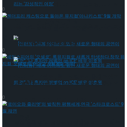
[인터뷰] 빙판 위에 피어나는 꽃처럼, 피겨 허지
0
유가 그리는 ‘감성적인 여정’
[인터뷰] 빙판 위에 피어나는 꽃처럼, 피겨 허지
젠더프리 캐스팅으로 돌아온 뮤지컬’아나키스트’ 9
월 개막
유가 그리는 ‘감성적인 여정’
0
셰익스피어의 ‘오셀로’, 록뮤지컬로 새롭게 탄생하
[인터뷰] “세계 어디에도 없던 새로운 형태의
다.창작 뮤지컬 ‘오셀로와 이아고’ 9월 8일 개막!
0
공연이 될 것”, ‘나 혼자만 레벨업 on ICE’ 배우
[인터뷰] “세계 어디에도 없던 새로운 형태의
이호원
공연이 될 것”, ‘나 혼자만 레벨업 on ICE’ 배우
‘로미오와 줄리엣’의 발칙한 평행세계,연극 ‘스타크