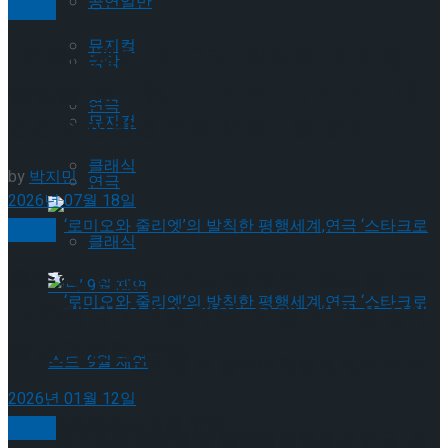
공연일반
미분류
뮤지컬
[현장스케치] 이규리-이효원-김민송-
국악
황정율-유나영, 2026 ISU 피겨 JGP 파
연극
뮤지컬
견선수 선발전 쇼트 프로그램 결과
클래식
by
박지민
연극
2026년 07월 18일
미분류
클래식
옥주현, 김소향, 이지혜 주연..뮤지컬 ‘안
나 카레니나’ 2월 개막, 오랜 기다림 끝에
황금 라인업 완성
‘로미오와 줄리엣’의 발칙한 평행세계,연극 ‘스
2026년 01월 12일
타크로스드’ 9월 재연
미분류
‘로미오와 줄리엣’의 발칙한 평행세계,연극 ‘스