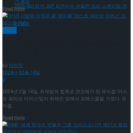
Details
Read more
[현장스케치] 장하린-주혜원-황정율-허지유-
미분류
고나연, 2026 ISU 피겨 JGP 파견선수 선발전
[영상] 사랑의 시작과 끝, 뮤지컬 ‘라스트 파이브 이
[현장스케치] 장하린-주혜원-황정율-허지유-
어스’ 프레스콜 현장
프리 스케이팅 경기 결과
고나연, 2026 ISU 피겨 JGP 파견선수 선발전
by
이민정
2024년 02월 14일
0
프리 스케이팅 경기 결과
2024년 2월 14일, 최재림의 합류로 완전체가 된 뮤지컬 '라스
트 파이브 이어스'팀이 취재진 앞에서 프레스콜을 가졌다. 뮤
지컬...
[현장스케치] 이규리-전효은-김지유-박하영,
Details
Read more
2026 ISU 피겨 JGP 파견선수 선발전 프리 스케
[현장스케치] 이규리-전효은-김지유-박하영,