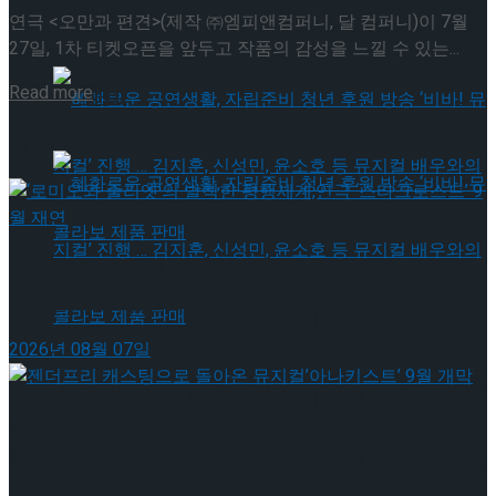
약 체결
연극 <오만과 편견>(제작 ㈜엠피앤컴퍼니, 달 컴퍼니)이 7월
국립극장 – 관광공사, 공연 관광 활성화 업무협
27일, 1차 티켓오픈을 앞두고 작품의 감성을 느낄 수 있는...
Details
Read more
약 체결
이주의 인기뉴스
‘로미오와 줄리엣’의 발칙한 평행세계,연극 ‘스타크
로스드’ 9월 재연
혜화로운 공연생활, 자립준비 청년 후원 방송
2026년 08월 07일
‘비바! 뮤지컬’ 진행 … 김지훈, 신성민, 윤소호 등
혜화로운 공연생활, 자립준비 청년 후원 방송
젠더프리 캐스팅으로 돌아온 뮤지컬’아나키스트’ 9
뮤지컬 배우와의 콜라보 제품 판매
월 개막
‘비바! 뮤지컬’ 진행 … 김지훈, 신성민, 윤소호 등