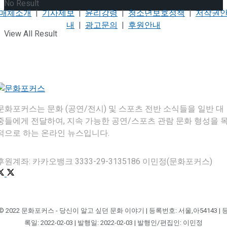
No Result
매체소개
|
기사제보
|
윤리강령
|
청소년보호정책
|
저작권
내
|
광고문의
|
후원안내
View All Result
문화포커스는 문화 (공연/전시) 및 스포츠 전반 소식들을 일반 대
중들에게 전달하여, 지속 가능한 공연/스포츠 관람 문화 형성을 
적으로 하는 온라인 뉴스입니다.
후원계좌: 카카오뱅크 3333-29-3135186 이민정(문화포커스)
© 2022 문화포커스 - 당신이 알고 싶던 문화 이야기 | 등록번호: 서울,아54143 | 
록일: 2022-02-03 | 발행일: 2022-02-03 | 발행인/편집인: 이민정