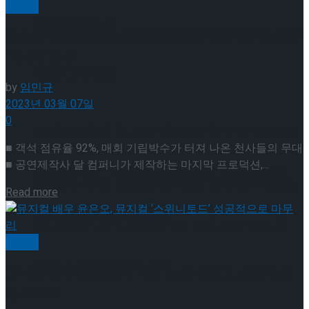
뮤지컬
이팅 경기 결과
2026 ISU 피겨 JGP 파견선수 선발전 프리 스케
뮤지컬 ‘천사에 관하여: 타락천사 편’을 만날 수 있는
마지막 한 주
이팅 경기 결과
by
임민규
2023년 03월 07일
0
[현장스케치] 김민송-문지원-정수빈-이효원-
■ 객석 점유율 92%, 매회 기립박수가 터져 나온 천사들의 무대
■ 공연제작사 달 컴퍼니가 제작하는 마지막 프로덕션,...
최진아, 2026 ISU 피겨 JGP 파견선수 선발전
[현장스케치] 김민송-문지원-정수빈-이효원-
Details
Read more
프리 스케이팅 경기 결과
최진아, 2026 ISU 피겨 JGP 파견선수 선발전
뮤지컬
프리 스케이팅 경기 결과
Trending Tags
뮤지컬 배우 윤은오, 뮤지컬 ‘스위니토드’ 성공적으
로 마무리