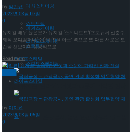
Trending Tags
피겨스케이팅
by
임민규
2023년 03월 07일
0
쇼트트랙
피겨스케이팅
뮤지컬 배우 윤은오가 뮤지컬 ‘스위니토드‘(프로듀서 신춘수,
제작 오디컴퍼니(주))의 ‘토비아스’ 역으로 또 다른 새로운 모
스피드스케이팅
쇼트트랙
습을 선보이며 성공적으로...
Details
Read more
라이프스타일
스피드스케이팅
뮤지컬
라이프스타일
[리뷰] 뮤지컬 ‘일라이’, 거짓과 소문에 가려진 진짜
진실
by
이지윤
2023년 03월 06일
국립극장 – 관광공사, 공연 관광 활성화 업무협
0