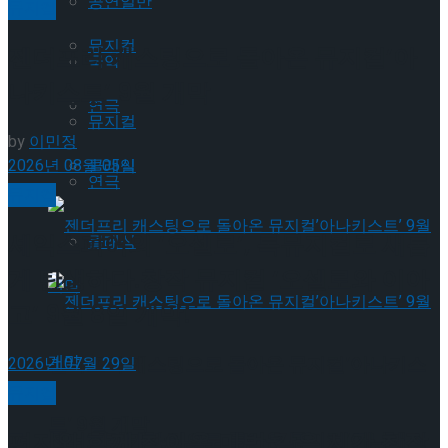
공연일반
뮤지컬
뮤지컬
젠더프리 캐스팅으로 돌아온 뮤지컬’아
국악
나키스트’ 9월 개막
연극
뮤지컬
by
이민정
2026년 08월 05일
클래식
연극
뮤지컬
셰익스피어의 ‘오셀로’, 록뮤지컬로 새롭
클래식
게 탄생하다.창작 뮤지컬 ‘오셀로와 이아
고’ 9월 8일 개막!
젠더프리 캐스팅으로 돌아온 뮤지컬’아나키스
2026년 07월 29일
뮤지컬
트’ 9월 개막
편지와 함께 찾아온 마법 같은 시간,창작
젠더프리 캐스팅으로 돌아온 뮤지컬’아나키스