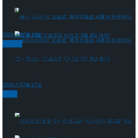
뮤지컬’연의 편지’ 오는 9월 관객과 만난
트’ 9월 개막
다
2026년 07월 29일
공연일반
민우혁·조형균·유리아·김원빈, 10월 합동
셰익스피어의 ‘오셀로’, 록뮤지컬로 새롭게 탄생
콘서트 ‘ONEPIECE’ 개최!
하다.창작 뮤지컬 ‘오셀로와 이아고’ 9월 8일 개
셰익스피어의 ‘오셀로’, 록뮤지컬로 새롭게 탄생
2026년 07월 27일
뮤지컬
막!
하다.창작 뮤지컬 ‘오셀로와 이아고’ 9월 8일 개
‘프랑켄슈타인-더뮤지컬 콘서트’규현-박
은태-이지혜-장은아가 선사하는 시청각
막!
압도할 ‘단 한 번의 무대’예고