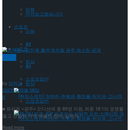
리뷰
먼저보고왔습니다
스포츠
리뷰
All
스포츠
뮤지컬
빙상
All
김찬호→김진욱 출연,뮤지컬 광주 캐스팅 공개
스포츠일반
by
임민규
빙상
2023년 03월 08일
0
스포츠일반
■ 뮤지컬 <광주> 오디션에 총 89명 지원, 최종 18:1의 경쟁률
뚫고 선발된 지역 예술인 참여, 실력과...
Details
Read more