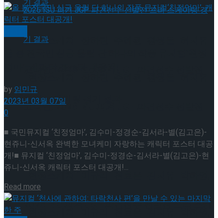
뮤지컬
[현장스케치] 장하린-주혜원-황정율-허지유-
올 봄 전국민 심금 울릴 단 하나의 작품 뮤지컬‘친정
엄마’, 캐릭터 포스터 대공개!
고나연, 2026 ISU 피겨 JGP 파견선수 선발전
[현장스케치] 장하린-주혜원-황정율-허지유-
by
임민규
프리 스케이팅 경기 결과
2023년 03월 07일
고나연, 2026 ISU 피겨 JGP 파견선수 선발전
0
■ 국민뮤지컬 ‘친정엄마’, 김수미-정경순-김서라-별(김고은)-
프리 스케이팅 경기 결과
현쥬니-신서옥 완벽한 모녀케미 자랑하는 캐릭터 포스터 대공
개!■ 뮤지컬 ‘친정엄마’, 김수미-정경순-김서라-별(김고은)-현
쥬니-신서옥 캐릭터 포스터 대공개!...
[현장스케치] 이규리-전효은-김지유-박하영,
Details
Read more
2026 ISU 피겨 JGP 파견선수 선발전 프리 스케
[현장스케치] 이규리-전효은-김지유-박하영,