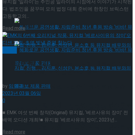
뮤지컬 '일라이'는 주인공 일라이의 시점에서 이야기가 시작된
약 체결
국립극장 – 관광공사, 공연 관광 활성화 업무협
다. 법조인을 꿈꾸며 모의 법정 대회 준비에 한창인 브릭스턴
고등학교의...
약 체결
Details
Read more
뮤지컬
EMK의 6번째 오리지널 작품, 뮤지컬 ‘베르사이유의
장미’오디션 개최, 초연 빛낼 주역 찾는다
by
임민규
혜화로운 공연생활, 자립준비 청년 후원 방송
2023년 03월 06일
0
‘비바! 뮤지컬’ 진행 … 김지훈, 신성민, 윤소호 등
혜화로운 공연생활, 자립준비 청년 후원 방송
■ EMK 여섯 번째 창작(Original) 뮤지컬, ‘베르사유의 장미’ 전
배역 오디션 개최!■ 뮤지컬 ‘베르사유의 장미’, 2023년...
뮤지컬 배우와의 콜라보 제품 판매
‘비바! 뮤지컬’ 진행 … 김지훈, 신성민, 윤소호 등
Details
Read more