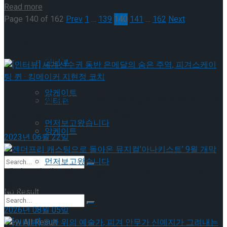
Details
Read more
Page 140 of 162
Prev
1
…
139
140
141
…
162
Next
이호원
Trending Tags
이주의 인기뉴스
Trending Tags
인터뷰
앙케이트
[인터뷰] 세계선수권 동반 은메달의 숨은 주역, 피겨
인터뷰
스케이팅 퀸 · 킹메이커 지현정 코치
먼저보고왔습니다
앙케이트
2023년 06월 22일
먼저보고왔습니다
젠더프리 캐스팅으로 돌아온 뮤지컬’아나키스트’ 9
월 개막
No Result
2026년 08월 05일
View All Result