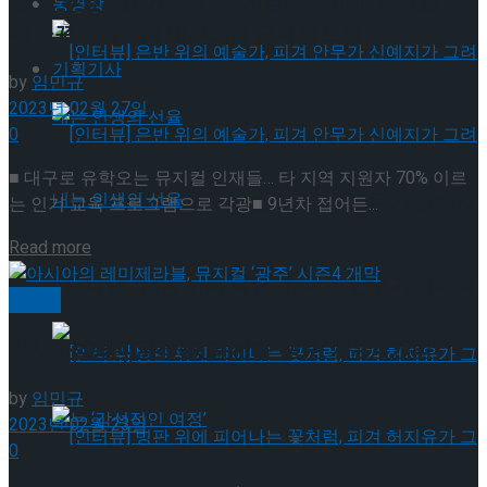
‘전액 무료’ 제9기 DIMF 뮤지컬아카데미, 뮤지컬 무
동영상
대 꿈꾸는 창작자·배우과정 교육생 모집
기획기사
by
임민규
2023년 02월 27일
0
■ 대구로 유학오는 뮤지컬 인재들… 타 지역 지원자 70% 이르
[인터뷰] 은반 위의 예술가, 피겨 안무가 신예지
는 인기 교육 프로그램으로 각광■ 9년차 접어든...
Details
Read more
가 그려내는 인생의 선율
[인터뷰] 은반 위의 예술가, 피겨 안무가 신예지
뮤지컬
아시아의 레미제라블, 뮤지컬 ‘광주’ 시즌4 개막
가 그려내는 인생의 선율
by
임민규
2023년 02월 23일
0