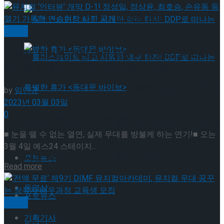
뮤지컬 배우와의 콜라보 제품 판매
뮤지컬
뮤지컬 ‘인터뷰’ 개막 D-1! 정성일, 정상윤, 최호승,
손유동 등 열기 가득한 연습현장 사진 공개
롤러스케이트 타고 시원한 맥주 한잔! DDP로 떠
by
임민규
2023년 03월 03일
0
나는 특별한 휴가 <동대문 바이브>
롤러스케이트 타고 시원한 맥주 한잔! DDP로 떠
■ 눈을 뗄 수 없는 열연, 실제 무대를 방불케 하는 연기!■ 오는
3월 4일 예스24 스테이지...
나는 특별한 휴가 <동대문 바이브>
포토뉴스
Details
Read more
동영상
포토뉴스
뮤지컬
기획기사