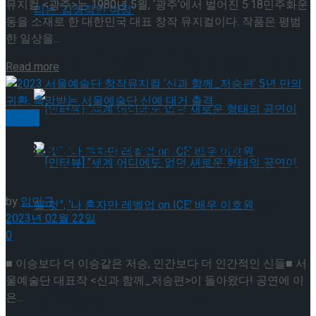
뮤지컬 <광주>는 1980년 5월, ‘광주’에서 벌어진 5·18민주화운
[인터뷰] 빙판 위에 피어나는 꽃처럼, 피겨 허지
동을 소재로 한 대한민국 대표 창작 뮤지컬이다. 작품은 평범
한 일상을...
유가 그리는 ‘감성적인 여정’
[인터뷰] 빙판 위에 피어나는 꽃처럼, 피겨 허지
Details
Read more
유가 그리는 ‘감성적인 여정’
뮤지컬
2023 서울예술단 창작뮤지컬 ‘신과 함께_저승편’ 5
년 만의 귀환, 촉망받는 서울예술단 신예 대거 출격
by
임민규
[인터뷰] “세계 어디에도 없던 새로운 형태의
2023년 02월 22일
0
공연이 될 것”, ‘나 혼자만 레벨업 on ICE’ 배우
[인터뷰] “세계 어디에도 없던 새로운 형태의
■ 이승보다 더 이승같은 저승, 인간보다 더 인간적인 신들■ 서
울예술단 대표작 <신과 함께_저승편>이 돌아왔다! 공연에 이
이호원
은...
공연이 될 것”, ‘나 혼자만 레벨업 on ICE’ 배우