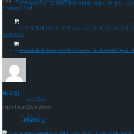
Tags:
뮤지컬
포토뉴스
피겨스케이팅
셰익스피어의 ‘오셀로’, 록뮤지컬로 새롭게 탄생하
Previous Post
[인터뷰] “모든 것은 관객을 위해 준비했어요.” 지상
셰익스피어의 ‘오셀로’, 록뮤지컬로 새롭게 탄생하
Next Post
[현장스케치] 페어스케이팅 선보이는 김예리-변세종
편지와 함께 찾아온 마법 같은 시간,창작 뮤지컬’
편지와 함께 찾아온 마법 같은 시간,창작 뮤지컬’
Trending Tags
박지민
Trending Tags
앙케이트
jmp.mfocus@gmail.com
인터뷰
Related
Posts
앙케이트