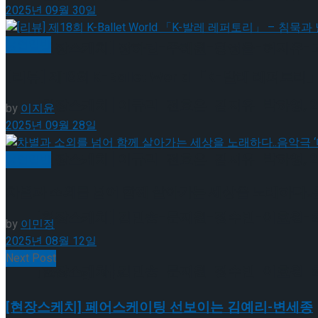
2025년 09월 30일
공연일반
[현장스케치] 장하린-주혜원-황정율-허지유-고나연
[리뷰] 제18회 K-Ballet World 「K-발레 레퍼
[현장스케치] 이규리-전효은-김지유-박하영, 202
by
이지윤
2025년 09월 28일
[현장스케치] 이규리-전효은-김지유-박하영, 202
공연일반
차별과 소외를 넘어 함께 살아가는 세상을 노래하다..
[현장스케치] 김민송-문지원-정수빈-이효원-최진아
by
이민정
2025년 08월 12일
Next Post
[현장스케치] 김민송-문지원-정수빈-이효원-최진아
Trending Tags
[현장스케치] 페어스케이팅 선보이는 김예리-변세종