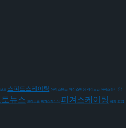
스피드스케이팅
앙
아이스댄스
아이스댄싱
보드
아이스쇼
아이스하키
포토뉴스
피겨스케이팅
합창
프레스콜
피겨스케이티
하키