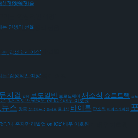
그리는 ‘감성적인 여정’
가 그려내는 인생의 선율
가 그려내는 인생의 선율
윤아선
유가 그리는 ‘감성적인 여정’
뮤지컬
새소식
보도일반
쇼트트랙
브로드웨이
발레
스노
유가 그리는 ‘감성적인 여정’
요뉴스
타이틀
판소리
창극
클래식
페어스케이팅
창작가무극
콘서트
될 것”, ‘나 혼자만 레벨업 on ICE’ 배우 이호원