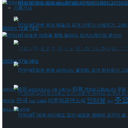
기획기사
[인터뷰] 빙판 위에 피어나는 꽃처럼, 피겨 허지유가 
[인터뷰] 은반 위의 예술가, 피겨 안무가 신예지
2025년 12월 14일
[인터뷰] 은반 위의 예술가, 피겨 안무가 신예지
[인터뷰] 새로운 아침을 향해 달리다, 피겨스케이팅 
2023년 07월 08일
[인터뷰] 빙판 위에 피어나는 꽃처럼, 피겨 허지
태그로 보기
리뷰
국악
무용
먼저보고왔습니다
관현악단
금주의공연소식
기획
기획기사
[인터뷰] 빙판 위에 피어나는 꽃처럼, 피겨 허지
주
인터뷰
연극
이주의공연소식
케이트
오페라
영화
전시
현대무용
해외소식
[인터뷰] “세계 어디에도 없던 새로운 형태의 공연이 