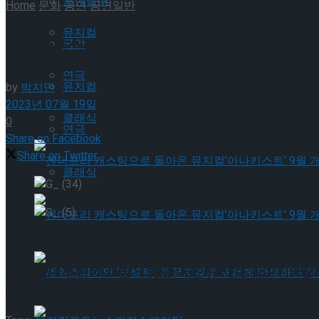
공연일반
Home
문화
공연
공연일반
뮤지컬
[현장스케치] 안건형, “용의 꽃
국악
연극
뮤지컬
by
박지민
2023년 07월 19일
클래식
0
연극
Share on Facebook
Share on Twitter
클래식
젠더프리 캐스팅으로 돌아온 뮤지컬’아나키스트’
지난 7월 11일 광운대학교 아이스링크장에서 미디어아트쇼 G-S
젠더프리 캐스팅으로 돌아온 뮤지컬’아나키스트’
미디어아트 아이스 쇼 <G-SHOW>는 2022년 강릉에서 첫 
대표 출신 스케이터들이 출연하는 국내 최초 뮤지컬 형식의 창작 