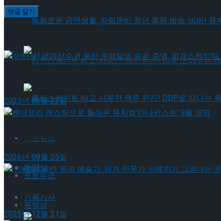
혜화로운 공연생활, 자립준비 청년 후원 방송 ‘비바
이번주 인기뉴스
혜화로운 공연생활, 자립준비 청년 후원 방송 ‘비바
[인터뷰] 세계선수권 동반 은메달의 숨은 주역, 피겨
롤러스케이트 타고 시원한 맥주 한잔! DDP로 떠
2023년 06월 22일
젠더프리 캐스팅으로 돌아온 뮤지컬’아나키스트’ 9월
롤러스케이트 타고 시원한 맥주 한잔! DDP로 떠
포토뉴스
2026년 08월 05일
동영상
포토뉴스
[인터뷰] 은반 위의 예술가, 피겨 안무가 신예지가 
기획기사
동영상
2025년 12월 31일