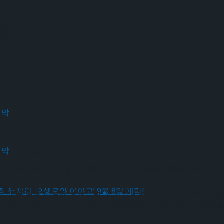
을 찾아”
 9월 개막
HOW의 무대 리허설이 진행되고 있다. 이날 융 역할의 배우 안건
 9월 개막
선을 보인 후 올해 서울에 상륙했다. 화려한 미디어아트와 에어리얼
아이스쇼이다. 미디어아트쇼 <G-SHOW>는 지난 7월 28일 막