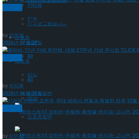
먼저보고왔습니다
인터뷰
공연일반
리뷰
민우혁·조형균·유리아·김원빈, 10월 합동 콘서트 ‘ONEP
먼저보고왔습니다
by
이민정
스포츠
리뷰
2026년 07월 27일
All
공연일반
스포츠
클릭비, 11년 만에 완전체.. 데뷔 27주년 기념 콘서트 ‘CLI
빙상
All
by
이지윤
2026년 06월 01일
스포츠일반
빙상
공연일반
스포츠일반
신의정·전성민·조현우, 무대 밖에서 팬들과 특별한 하루,
[현장스케치] 장하린-주혜원-황정율-허지유-고나연
by
이민정