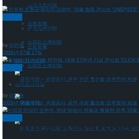
Trending Tags
피겨스케이팅
공연일반
쇼트트랙
피겨스케이팅
민우혁·조형균·유리아·김원빈, 10월 합동 콘서트 ‘ONEP
스피드스케이팅
by
이민정
쇼트트랙
2026년 07월 27일
라이프스타일
스피드스케이팅
공연일반
클릭비, 11년 만에 완전체.. 데뷔 27주년 기념 콘서트 ‘CLI
라이프스타일
by
이지윤
2026년 06월 01일
국립극장 – 관광공사, 공연 관광 활성화 업무협약
공연일반
국립극장 – 관광공사, 공연 관광 활성화 업무협약
신의정·전성민·조현우, 무대 밖에서 팬들과 특별한 하루,