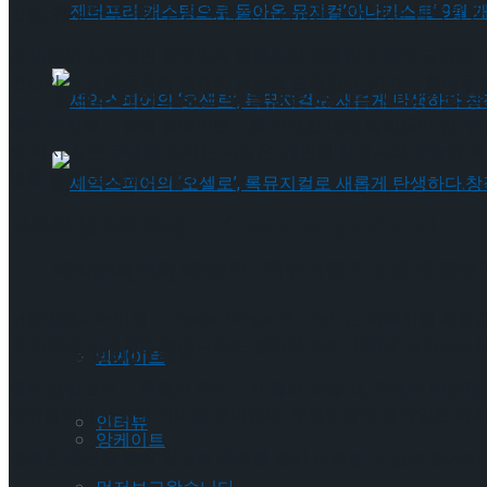
젠더프리 캐스팅으로 돌아온 뮤지컬’아나키스트’
긴장, 기대와 두려움 같은 복합적인 감정을 말이 아닌 침묵의 순
곧 발레의 선율적인 움직임과 탭댄스의 경쾌한 리듬이 교차하며,
인간의 심장 박동처럼 관객의 감각을 흔들었다. 여기에 현대무
젠더프리 캐스팅으로 돌아온 뮤지컬’아나키스트’
특히 뮤지컬 〈빌리 엘리어트〉를 거쳐간 역대 빌리들이 한 무대
해 다시 같은 무대에 섰다는 사실은, 개인의 성장사와 예술적 
명을 함께 목격한 셈이다.
셰익스피어의 ‘오셀로’, 록뮤지컬로 새롭게 탄생하
자유와 생명의 축제 — 〈Fiesta_Wings of Life〉
셰익스피어의 ‘오셀로’, 록뮤지컬로 새롭게 탄생하
Trending Tags
서울발레시어터의 〈Fiesta_Wings of Life〉는 제목처
과 다리가 날개처럼 뻗어나가는 장면은 보는 이에게 자연스러운 
Trending Tags
앙케이트
특히 생상스의 「죽음의 무도」가 울려 퍼질 때, 무대는 단순한
받아들이며 새로운 의미를 부여했다. 무용수들의 움직임은 마치 
인터뷰
앙케이트
관객은 공연을 통해 일상의 무게를 잠시 내려놓고, 삶의 순간이 