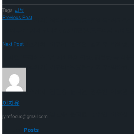
Tags:
리뷰
Previous Post
[현장스케치] 장하린-주혜원-황정율-허지유-고나연
‘슈퍼루키’ 피겨 신지아, CS 네벨혼 트로피서 동메달
[현장스케치] 이규리-전효은-김지유-박하영, 202
Next Post
뮤지컬 ‘트레이스 유’, 2년 만의 귀환, 강렬한 록 사
[현장스케치] 이규리-전효은-김지유-박하영, 202
[현장스케치] 김민송-문지원-정수빈-이효원-최진아
이지윤
[현장스케치] 김민송-문지원-정수빈-이효원-최진아
Trending Tags
jy.mfocus@gmail.com
Related
Posts