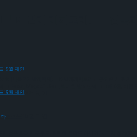
World 「K-발레 레퍼토리」 – 
et World (서울국제발레축제) 「K-발레레퍼토리」 공연은 세 
의 〈Fiesta_Wings of Life〉, 박기현 발레단의 〈그해 6월
크로스드’ 9월 재연
크로스드’ 9월 재연
한 것은 화려한 군무도, 현란한 음악도 아니었다. 그저 정적(靜寂