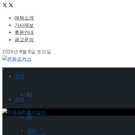
매체소개
기사제보
후원안내
광고문의
2026년 8월 8일 토요일
공연
All
공연
공연일반
All
국악