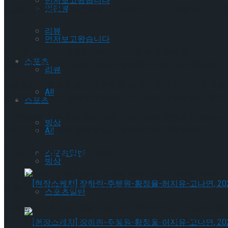
먼저보고왔습니다
별빛으로 남은 소년들을 기억하다 — 〈그해 6월, 이
인터뷰
리뷰
먼저보고왔습니다
박기현 발레단의 작품은 역사의 무게를 무대 위에 불러냈다. 19
스포츠
있었지만, 동시에 지켜야 한다는 결연한 의지로 가득 차 있었다.
리뷰
소년들은 이름조차 남기지 못한 채 쓰러져 별이 되었으나, 작품
All
는 고독과 비극이 섬세하게 담겼다. 마지막에 무용수들이 흩어져
스포츠
〈그해 6월, 이름 없는 별이 되어〉는 단순히 전쟁을 재현하는 
빙상
어지고 있는 오늘의 평화를 잊지 말라는 메시지를 던졌다.
All
세 무대가 남긴 깊은 울림
스포츠일반
빙상
〈비상 ENVOL〉은 침묵을 소재로 인간 내면의 여정을 그렸고, 〈F
을 불러내 기억과 평화를 환기시켰다.
스포츠일반
세 작품은 서로 다른 결을 지녔지만, 관객에게 남긴 인상은 공
공연이 끝난 후에도 관객의 마음속에 긴 울림이 남아 있었던 이유
[현장스케치] 장하린-주혜원-황정율-허지유-고나연