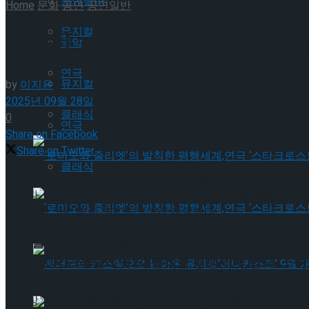
공연일반
Home
문화
공연
공연일반
뮤지컬
[리뷰] 제18회 K-Ballet 
국악
연극
뮤지컬
by
이지윤
2025년 09월 28일
클래식
0
연극
Share on Facebook
Share on Twitter
클래식
지난 28일, 아르코 예술극장 대극장에서 열린 제18회 K-Ball
보였다. SHINHYUNJI B PROJECT의 〈비상〉, 서울발레시어터
‘로미오와 줄리엣’의 발칙한 평행세계,연극 ‘스타
메시지와 정서를 관객에게 생생히 전달했다.
침묵을 소재로 그려낸 인간의 내면 — 〈비상〉
‘로미오와 줄리엣’의 발칙한 평행세계,연극 ‘스타
〈비상〉은 시작부터 특별했다. 무대의 첫 장면에서 관객이 마주