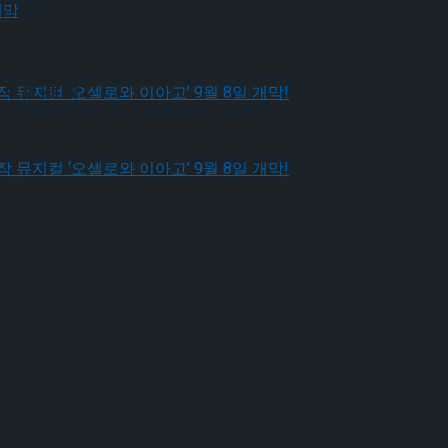
 9월 개막
간으로 표현하며, 작품은 관객을 무대의 ‘내면’으로 초대했다.
 침묵 속에 잠재된 소리가 몸짓으로 피어올랐다. 무용수들의 발
용과 아크로바틱이 결합되면서 무대는 끊임없이 변주되었고, 정적
 9월 개막
에 다시 모였다는 점은 작품의 의미를 더욱 깊게 했다. 어린 시
여정이 맞물리는 특별한 순간이었다. 관객은 무대를 바라보며 단순히
다.창작 뮤지컬 ‘오셀로와 이아고’ 9월 8일 개막!
다.창작 뮤지컬 ‘오셀로와 이아고’ 9월 8일 개막!
럼 자유롭고 활기찬 생명의 축제였다. 작품은 “지금 이 순간을 온전히
해방감을 주었고, 역동적인 군무는 관객 스스로도 몸을 흔들고 
 축제를 넘어 삶과 죽음이라는 보편적 주제로 확장됐다. 어둠 속
“죽음은 끝이 아니라 삶을 더욱 빛나게 만드는 시작”이라고 말하
가진 생명력을 새삼 깨닫게 된다. 무대 위의 움직임은 단순한 발