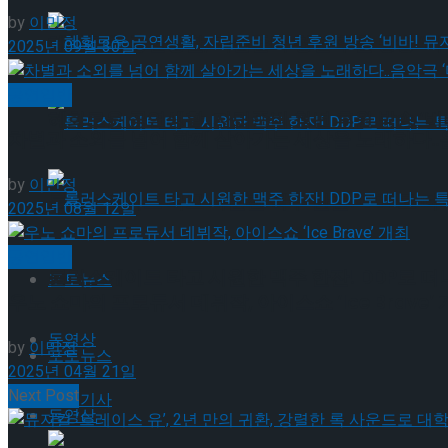
by
이민정
혜화로운 공연생활, 자립준비 청년 후원 방송 ‘비바
2025년 09월 30일
공연일반
혜화로운 공연생활, 자립준비 청년 후원 방송 ‘비바
차별과 소외를 넘어 함께 살아가는 세상을 노래하다..
by
이민정
롤러스케이트 타고 시원한 맥주 한잔! DDP로 떠
2025년 08월 12일
공연일반
롤러스케이트 타고 시원한 맥주 한잔! DDP로 떠
포토뉴스
우노 쇼마의 프로듀서 데뷔작, 아이스쇼 ‘Ice Brave’
동영상
by
이민정
포토뉴스
2025년 04월 21일
Next Post
기획기사
동영상