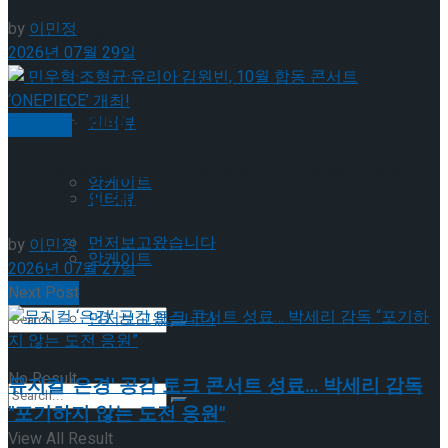
by
이민정
이호원
Trending Tags
2026년 07월 29일
Trending Tags
인터뷰
공연일반
민우혁·조형균·유리아·김원빈, 10월 합동 콘서트
앙케이트
‘ONEPIECE’ 개최!
인터뷰
먼저보고왔습니다
by
이민정
앙케이트
2026년 07월 27일
Next Post
먼저보고왔습니다
No Result
뮤지컬 '은경' 공감 토크 콘서트 성료… 박세리 감독
"포기하지 않는 도전 응원"
View All Result