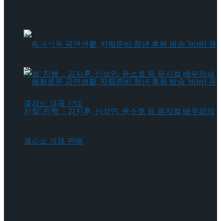
공연장소: 대학로 SA HALL
약 체결
국립극장 – 관광공사, 공연 관광 활성화 업무협
관람연령: 14세 이상 (중학생 이상 관람가)
티켓가격: 전석 70,000원
예매처: 티켓링크
약 체결
공연문의: 티켓링크 1588-7890
(3) 신의정 x 전성민 <골 때리는 언니들> (식사는 제공되지 않
습니다.)
공연기간: 2025년 10월 27일() 오후 8시
공연장소: 대학로 SA HALL
관람연령: 14세 이상 (중학생 이상 관람가)
티켓가격: 전석 70,000원
예매처: 티켓링크
혜화로운 공연생활, 자립준비 청년 후원 방송
공연문의: 티켓링크 1588-7890
‘비바! 뮤지컬’ 진행 … 김지훈, 신성민, 윤소호 등
(4) 조현우 첫 번째 팬미팅 <WOO:NIQUE>
혜화로운 공연생활, 자립준비 청년 후원 방송
공연기간: 2025년 10월 28일(화) 오후 8시
공연장소: 대학로 SA HALL
뮤지컬 배우와의 콜라보 제품 판매
관람연령: 14세 이상 (중학생 이상 관람가)
‘비바! 뮤지컬’ 진행 … 김지훈, 신성민, 윤소호 등
티켓가격: 전석 70,000원