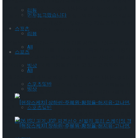
월 26일부터 28일까지 3일간 대학로 SA HALL에서 진행하는
이번 팬미팅은 26일 신의정의 ‘다다익정’, 전성민의 ‘전성매
리뷰
먼저보고왔습니다
진’을 시작으로 27일 신의정 x 전성민의 애프터디너쇼 <골 때
리는 언니들>(식사는 제공되지 않습니다.), 28일 조현우 첫 번
스포츠
째 팬미팅<WOO:NIQUE>로 이어진다.
리뷰
배우들은 팬들과 만나는 자리인 만큼 공연의 구성부터 컨셉까
All
지 적극적인 아이디어를 내며 참여했다. 특히 이번 팬미팅이
스포츠
처음인 조현우 배우는 팬분들과 처음 만나는 자리인 만큼 각별
한 애정을 드러내며 팬미팅을 준비하고 있다고 전해진다.
빙상
All
10월 26일 팬들과 만날 예정인 배우 신의정은 ‘다다익정’이라
스포츠일반
는 제목으로 지금까지 보여준 적 없었던 새로운 매력들을 선보
빙상
이기 위해 팬미팅을 준비하고 있다. 뮤지컬 <여단>, <플레임즈
>, <하트셉수트>, <시스터즈>, 연극 <작은 아씨들>, <러브레터
> 등의 작품에서 다채로운 매력을 발산하며 많은 관객들을 사
스포츠일반
로잡은 신의정은 “정말 오랜만에 팬들과 만나는 자리인 만큼
제목만큼 풍성하고 다양하게 준비하고 있다. 와주신 모든 분들
이 행복한 시간을 보내셨으면 좋겠다.”라는 소감을 전했다.