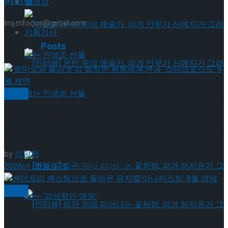
이민정
동영상
lmj.mfocus@gmail.com
기획기사
Related
Posts
뮤지컬
[인터뷰] 은반 위의 예술가, 피겨 안무가 신예지
‘로미오와 줄리엣’의 발칙한 평행세계,연극 ‘스타크
가 그려내는 인생의 선율
로스드’ 9월 재연
[인터뷰] 은반 위의 예술가, 피겨 안무가 신예지
by
이민정
가 그려내는 인생의 선율
2026년 08월 07일
뮤지컬
젠더프리 캐스팅으로 돌아온 뮤지컬’아나키스트’ 9