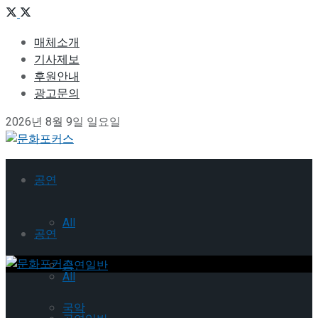
매체소개
기사제보
후원안내
광고문의
2026년 8월 9일 일요일
공연
All
공연
공연일반
All
국악