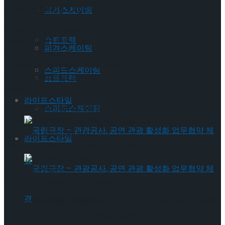
Trending Tags
※ 공연개요
피겨스케이팅
* 기획/제작:
(주)글림아티스트
쇼트트랙
* 홍보마케팅 :
탄탄대로
피겨스케이팅
* 예매처 :
티켓링크
* 공연문의 :
티켓링크 1588-7890
스피드스케이팅
* 크리에이티브팀: 프로듀서
_이재은,
연출
_정찬수,
음악감
쇼트트랙
독
하태성
라이프스타일
스피드스케이팅
(1) 신의정 팬미팅 ‘다다익정’
공연기간: 2025년 10월 26일(일) 오후 7시
공연장소: 대학로 SA HALL
라이프스타일
관람연령: 14세 이상 (중학생 이상 관람가)
티켓가격: 전석 70,000원
예매처: 티켓링크
공연문의: 티켓링크 1588-7890
국립극장 – 관광공사, 공연 관광 활성화 업무협
(2) 전성민 팬미팅 ‘전성매진’
공연기간: 2025년 10월 26일(일) 오후 3시