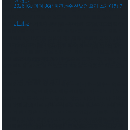
같은 10월 26일 팬미팅을 개최하는 전성민 배우는 ‘전성매
진’이라는 제목으로 팬들과의 만남을 기대하고 있다. 팬미팅
제목처럼 전석매진할 수 있도록 다양한 무대들을 알찬 구성으
[현장스케치] 장하린-주혜원-황정율-허지유-
로 가득 채울 에정이다. 뮤지컬 <웨이스티드>, <더 크리처>, <
하트셉수트>, 연극 <빵야>, <더 웨일> 등의 작품에서 깊은 인상
과 파워풀한 가창력을 선보인 전성민은 “팬들과 공연이 아닌
고나연, 2026 ISU 피겨 JGP 파견선수 선발전
가까이에서 대화를 나누고 함께 할 수 있는 기회가 많이 없
[현장스케치] 장하린-주혜원-황정율-허지유-
다. 좋은 기회로 팬미팅을 진행하게 되어 너무 기쁘고 함께해
프리 스케이팅 경기 결과
주신 글림아티스트에도 감사의 말씀을 드린다. 팬 분들에게 소
고나연, 2026 ISU 피겨 JGP 파견선수 선발전
중한 추억을 남겨드릴 수 있도록 최선을 다하겠다.”라는 소감
을 남겼다.
프리 스케이팅 경기 결과
10월 27일에는 뮤지컬 <하트셉수트>에서 하트셉수트 역을 맡
았던 신의정, 전성민 배우의 합동 팬미팅인 ‘애프터 디너쇼 <골
때리는 언니들>(식사는 제공되지 않습니다.)가 열린다. SNS상
[현장스케치] 이규리-전효은-김지유-박하영,
에서 ‘의외의 케미’로 많은 관심을 받았던 두 배우가 함께 준비
한 이번 팬미팅은 지금까지 만나본 적 없었던 새로운 매력을
관객들에게 발산할 예정이다. 신의정, 전성민 배우는 “합동 팬
2026 ISU 피겨 JGP 파견선수 선발전 프리 스케
미팅을 처음 준비하는데, 과정이 너무 즐겁고 행복하다. 와주
[현장스케치] 이규리-전효은-김지유-박하영,