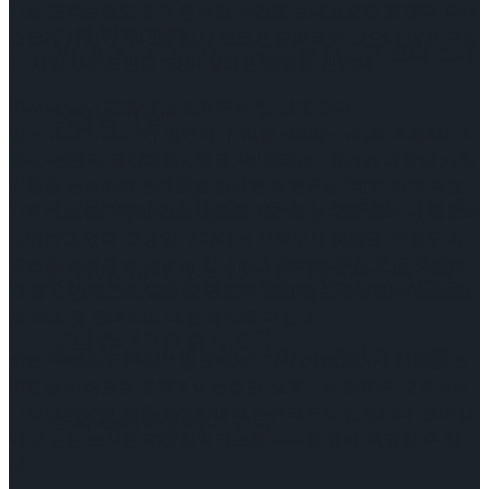
시는 관객분들도 함께 행복한 시간을 보내셨으면 좋겠다. 디너
이팅 경기 결과
쇼답게 다양한 무대와 알찬 토크가 준비되어 있으니 많은 관심
2026 ISU 피겨 JGP 파견선수 선발전 프리 스케
과 사랑 부탁드린다.”라며 설레는 마음을 전했다.
마지막 날이 28일에는 조현우의 첫 번째 팬미
이팅 경기 결과
팅 <WOO:NIQUE>가 열린다. 뮤지컬 <머피>, <너의 결혼식>, <
폴>, <선천적 얼간이들>, 연극 <비클래스> 등에서 다양한 캐릭
터들을 선보이며 관객들을 만나온 조현우는 “데뷔 이후 처음
[현장스케치] 김민송-문지원-정수빈-이효원-
진행하는 팬미팅인 만큼 소중한 시간을 보내고 싶어 더 열심히
준비하고 있다. 그동안 무대에서 보여주지 못했던 ‘조현우’의
모습을 보여줄 수 있어서 감사하고, 함께해 주신 모든 분들에
최진아, 2026 ISU 피겨 JGP 파견선수 선발전
[현장스케치] 김민송-문지원-정수빈-이효원-
게 좋은 기억으로 남을 수 있도록 열심히 준비하겠다.”는 소감
과 함께 첫 팬미팅에 대한 의지를 다졌다.
프리 스케이팅 경기 결과
최진아, 2026 ISU 피겨 JGP 파견선수 선발전
한편 티켓 오픈은 티켓링크에서 10/1(수) 오후 2시 신의정 팬
미팅을 시작으로 오후 3시 전성민, 오후 4시 조현우, 오후 5시
신의정·전성민 합동 팬미팅까지 순차적으로 진행된다. 팬미팅
프리 스케이팅 경기 결과
Trending Tags
에 관련된 소식은 ㈜글림아티스트 SNS를 통해 확인할 수 있
다.