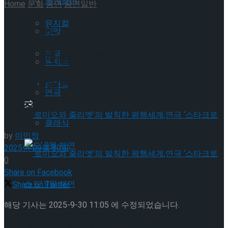
공연일반
Home
문화
공연
공연일반
뮤지컬
신의정·전성민·조현우, 무대 밖
국악
에서 팬들과 특별한 하루,10
연극
뮤지컬
월 26일부터 28일까지 3일간
클래식
연극
개최!
클래식
by
이민정
2025년 09월 30일
0
Share on Facebook
‘로미오와 줄리엣’의 발칙한 평행세계,연극 ‘스
Share on Twitter
해당 기사는 2025-9-30 11:05 에 수정되었습니다.
타크로스드’ 9월 재연
‘로미오와 줄리엣’의 발칙한 평행세계,연극 ‘스