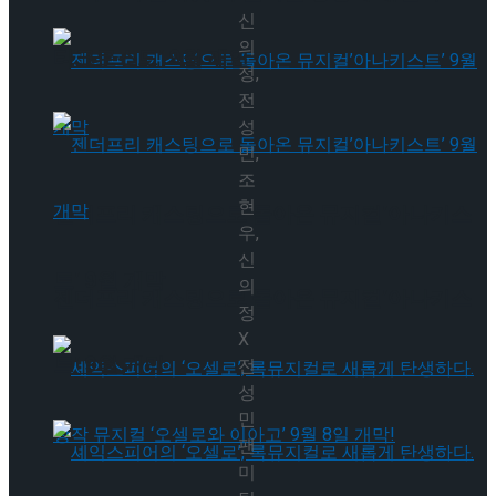
신
의
타크로스드’ 9월 재연
정,
전
성
민,
조
현
젠더프리 캐스팅으로 돌아온 뮤지컬’아나키스
우,
신
트’ 9월 개막
의
젠더프리 캐스팅으로 돌아온 뮤지컬’아나키스
정
X
트’ 9월 개막
전
성
민
팬
미