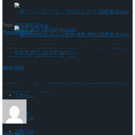
예매처: 티켓링크
뮤지컬 배우와의 콜라보 제품 판매
공연문의: 티켓링크 1588-7890
Tags:
뮤지컬
주요뉴스
Previous Post
루나·박수빈(우주소녀)·김주연 출연, 연말을 사로잡
롤러스케이트 타고 시원한 맥주 한잔! DDP로 떠
을 뮤지컬 ‘말리’ 캐스팅 발표!
Next Post
나는 특별한 휴가 <동대문 바이브>
롤러스케이트 타고 시원한 맥주 한잔! DDP로 떠
뮤지컬 ‘은경’ 공감 토크 콘서트 성료… 박세리 감독
“포기하지 않는 도전 응원”
나는 특별한 휴가 <동대문 바이브>
포토뉴스
동영상
포토뉴스
기획기사