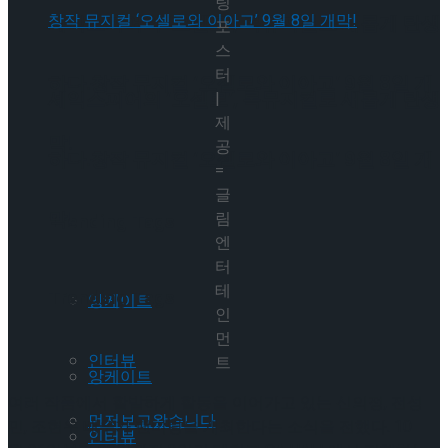
팅
셰익스피어의 ‘오셀로’, 록뮤지컬로 새롭게 탄생
포
스
터
하다.창작 뮤지컬 ‘오셀로와 이아고’ 9월 8일 개
셰익스피어의 ‘오셀로’, 록뮤지컬로 새롭게 탄생
|
제
막!
공
하다.창작 뮤지컬 ‘오셀로와 이아고’ 9월 8일 개
=
글
막!
림
Trending Tags
엔
터
테
Trending Tags
앙케이트
인
먼
인터뷰
트
앙케이트
여러 작품에서 활발하게 활동을 이어가고 있는 신의정, 전성
먼저보고왔습니다
민, 조현우 배우가 팬미팅을 개최한다는 소식을 전했다. 10
인터뷰