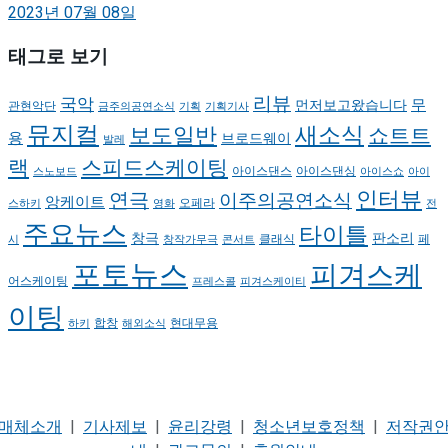
2023년 07월 08일
태그로 보기
리뷰
국악
무
먼저보고왔습니다
관현악단
금주의공연소식
기획
기획기사
뮤지컬
새소식
보도일반
쇼트트
용
브로드웨이
발레
랙
스피드스케이팅
아이스댄스
아이스댄싱
스노보드
아이스쇼
아이
인터뷰
연극
이주의공연소식
앙케이트
오페라
스하키
영화
전
주요뉴스
타이틀
판소리
창극
클래식
페
시
창작가무극
콘서트
포토뉴스
피겨스케
어스케이팅
프레스콜
피겨스케이티
이팅
현대무용
합창
하키
해외소식
매체소개
|
기사제보
|
윤리강령
|
청소년보호정책
|
저작권