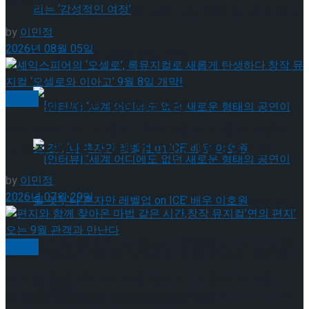
월 개막
[인터뷰] 빙판 위에 피어나는 꽃처럼, 피겨 허지
by
이민정
2026년 08월 05일
유가 그리는 ‘감성적인 여정’
[인터뷰] 빙판 위에 피어나는 꽃처럼, 피겨 허지
뮤지컬
유가 그리는 ‘감성적인 여정’
셰익스피어의 ‘오셀로’, 록뮤지컬로 새롭게 탄생하
다.창작 뮤지컬 ‘오셀로와 이아고’ 9월 8일 개막!
by
이민정
2026년 07월 29일
[인터뷰] “세계 어디에도 없던 새로운 형태의
공연이 될 것”, ‘나 혼자만 레벨업 on ICE’ 배우
뮤지컬
[인터뷰] “세계 어디에도 없던 새로운 형태의
편지와 함께 찾아온 마법 같은 시간,창작 뮤지컬’연
이호원
공연이 될 것”, ‘나 혼자만 레벨업 on ICE’ 배우
의 편지’ 오는 9월 관객과 만난다