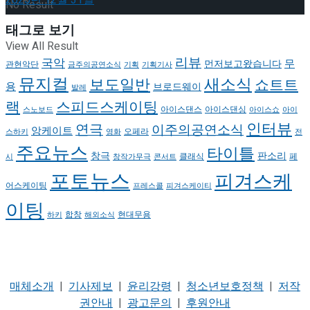
No Result
태그로 보기
View All Result
리뷰
국악
무
먼저보고왔습니다
관현악단
금주의공연소식
기획
기획기사
뮤지컬
새소식
보도일반
쇼트트
용
브로드웨이
발레
랙
스피드스케이팅
아이스댄스
아이스댄싱
스노보드
아이스쇼
아이
인터뷰
연극
이주의공연소식
앙케이트
오페라
스하키
영화
전
주요뉴스
타이틀
판소리
창극
클래식
페
시
창작가무극
콘서트
포토뉴스
피겨스케
어스케이팅
프레스콜
피겨스케이티
이팅
현대무용
합창
하키
해외소식
매체소개
|
기사제보
|
윤리강령
|
청소년보호정책
|
저작
권안내
|
광고문의
|
후원안내