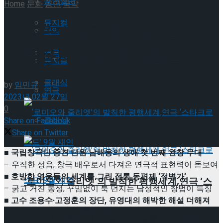
공연일반
Home
문화
공연
국악
뮤지컬
국립극장 완창판소리 3월 공연
국악
‘남해웅의 적벽가-박봉술제’
연극
뮤지컬
클래식
by
임민규
연극
2023년 02월 27일
0
클래식
Share on Facebook
Share on Twitter
■ 국립창극단 중견 단원 남해웅의 생애 첫 번째 완창 무대
– 우직한 성음, 창극 배우로서 다져온 연극적 표현력이 돋보여
■ 호방한 영웅들의 세계를 그린 정통 동편제 ‘적벽가’
‘로미오와 줄리엣’의 발칙한 평행세계,연극 ‘스
– 굵고 거친 통성, 꾸밈없이 툭 던지는 남성적인 창법이 특징
■ 고수 조용수·고정훈의 장단, 유영대의 해박한 해설 더해져
타크로스드’ 9월 재연
‘로미오와 줄리엣’의 발칙한 평행세계,연극 ‘스