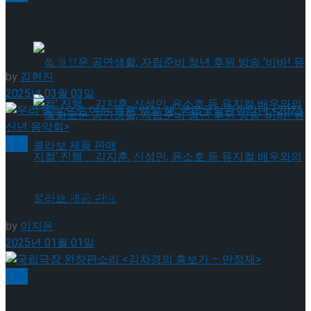
약 체결
국립극장 – 관광공사, 공연 관광 활성화 업무협
[3월 1주차 공연소식] 이번 주 티켓팅 & 신작 소식 총
정리
약 체결
by
김현진
2025년 03월 03일
국악
우리 음악으로 여는 푸른 뱀의 해, 국립국악관현악단
<2025 신년 음악회>
혜화로운 공연생활, 자립준비 청년 후원 방송
by
이지윤
‘비바! 뮤지컬’ 진행 … 김지훈, 신성민, 윤소호 등
2025년 01월 01일
혜화로운 공연생활, 자립준비 청년 후원 방송
국악
뮤지컬 배우와의 콜라보 제품 판매
‘비바! 뮤지컬’ 진행 … 김지훈, 신성민, 윤소호 등
국립극장 완창판소리 <김차경의 흥보가 – 만정제>