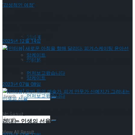
이호원
Trending Tags
[인터뷰] 빙판 위에 피어나는 꽃처럼, 피겨 허지유가
그리는 ‘감성적인 여정’
Trending Tags
인터뷰
2025년 12월 14일
앙케이트
인터뷰
[인터뷰] 새로운 아침을 향해 달리다, 피겨스케이팅
윤아선
먼저보고왔습니다
앙케이트
2023년 07월 08일
먼저보고왔습니다
[인터뷰] 은반 위의 예술가, 피겨 안무가 신예지가 그
No Result
려내는 인생의 선율
View All Result
2025년 12월 31일