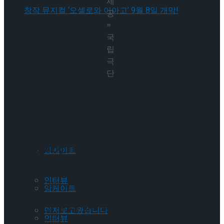
제
셰익스피어의 ‘오셀로’, 록뮤지컬로 새롭게 탄생
공
=
국
하다.창작 뮤지컬 ‘오셀로와 이아고’ 9월 8일 개
셰익스피어의 ‘오셀로’, 록뮤지컬로 새롭게 탄생
립
극
막!
단
하다.창작 뮤지컬 ‘오셀로와 이아고’ 9월 8일 개
국립극장은 <완창판소리-남해웅의 적벽가>를 3월 11일(토) 하
늘극장에서 공연한다. 국립창극단에서 중견 배우로 활약 중인
막!
Trending Tags
남해웅 명창이 박봉술제 ‘적벽가’를 위엄 있는 소리로 들려준
다.
Trending Tags
경북 울진에서 자고 나란 남해웅은 어릴 적 아버지가 읽는 축
앙케이트
문 가락과 이웃 할머니의 메나리조 가락 듣기를 좋아하며 따라
부르다 다소 늦은 19세 무렵 소리 세계에 입문했다. 그의 고향
인터뷰
에서는 판소리와 국악을 접하고 배울 기회가 거의 없었으나,
앙케이트
남해웅은 판소리에 대한 열정을 꺾지 않았다. 대구에 있던 원
광호 명인에게 국악을 맛본 후, 본격적으로 소리꾼의 꿈을 이
먼저보고왔습니다
인터뷰
루기 위해 전국 각지를 돌며 여러 스승으로부터 판소리 다섯