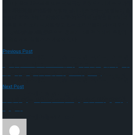
무대다. 올해 39년째를 맞는 국립극장 완창판소리에는 국가무
이팅 경기 결과
형문화재 예능보유자를 포함해 당대 내로라하는 명창들이 출
2026 ISU 피겨 JGP 파견선수 선발전 프리 스케
연했다. 2023년에도 전통에 대한 자신만의 정체성을 지키며
득음을 위한 소리 내공을 쌓고 있는 소리꾼들이 관객과 만난
다. 상반기에는 4월 주은숙의 ‘흥보가’, 5월 전인삼의 ‘춘향가’, 6
이팅 경기 결과
월 염경애의 ‘심청가’가 예정돼 있다.
Previous Post
[현장스케치] 김민송-문지원-정수빈-이효원-
‘전액 무료’ 제9기 DIMF 뮤지컬아카데미, 뮤지컬 무
대 꿈꾸는 창작자·배우과정 교육생 모집
최진아, 2026 ISU 피겨 JGP 파견선수 선발전
[현장스케치] 김민송-문지원-정수빈-이효원-
Next Post
프리 스케이팅 경기 결과
최진아, 2026 ISU 피겨 JGP 파견선수 선발전
화제의 웹툰, 최고의 소리로 탄생하다! 국립창극단
‘정년이’
프리 스케이팅 경기 결과
Trending Tags