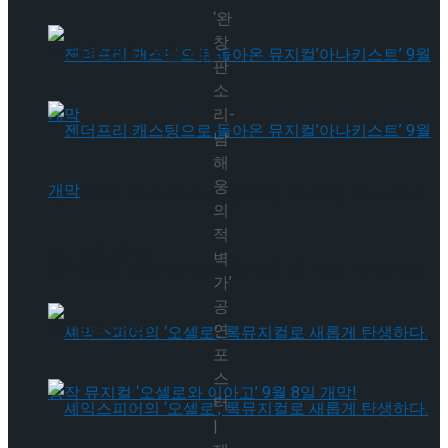
‘완
창
타크로스드’ 9월 재연
판
소
리-
남
해
웅
젠더프리 캐스팅으로 돌아온 뮤지컬’아나키스
의
적
트’ 9월 개막
벽
젠더프리 캐스팅으로 돌아온 뮤지컬’아나키스
가’
공
트’ 9월 개막
연
포
스
터
|