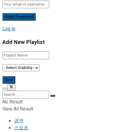
Log In
Add New Playlist
No Result
View All Result
공연
스포츠