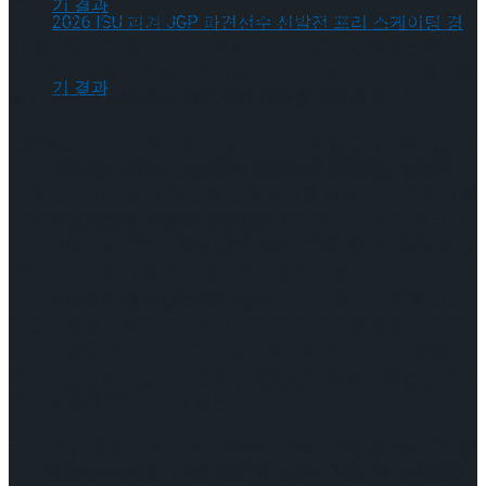
내는 목소리)과 호령조로 불러야 한다는 점에서 웬만한 공력
이 뒷받침되지 않고서는 소화하기 쉽지 않다. 남해웅은 특유의
우직한 성음과 오랫동안 창극 배우로서 익혀온 연극적 표현력
[현장스케치] 장하린-주혜원-황정율-허지유-
을 바탕으로 박봉술제 ‘적벽가’를 들려줄 예정이다.
남해웅은 2012년 제13회 ‘박동진판소리명창·명고대회’ 본선에
고나연, 2026 ISU 피겨 JGP 파견선수 선발전
서 ‘적벽가’ 중 ‘적벽대전’을 불러 명창부 대통령상을 받았다.
[현장스케치] 장하린-주혜원-황정율-허지유-
10여 년이 지나 생애 첫 번째 완창 무대를 위해 다시 ‘적벽가’를
프리 스케이팅 경기 결과
선택한 남 명창은 “특유의 웅장함과 호탕함, 정직하게 질러내
고나연, 2026 ISU 피겨 JGP 파견선수 선발전
는 소리에서 느껴지는 해방감이 매력적이라 판소리 다섯 바탕
중에서도 ‘적벽가’를 가장 좋아하고 즐겨 부른다”라며 “소리꾼
으로서 언젠가 꼭 한번은 해야 할 무대로서 좋은 기회를 얻은
프리 스케이팅 경기 결과
만큼 심혈을 기울여 준비하고 있다”라고 각오를 밝혔다. 고수
로는 국립창극단 기악부장 조용수와 제38회 전주대사습놀이
명고수부 장원 수상자 고정훈이 함께하며, 해설·사회는 고려대
[현장스케치] 이규리-전효은-김지유-박하영,
학교 유영대 명예교수가 맡는다.
국립극장 <완창판소리>는 1984년 시작된 이래, 판소리 한바탕
2026 ISU 피겨 JGP 파견선수 선발전 프리 스케
전체를 감상하며 그 가치를 오롯이 느낄 수 있는 최장수 완창
[현장스케치] 이규리-전효은-김지유-박하영,