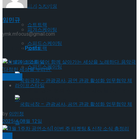
Trending Tags
피겨스케이팅
임민규
쇼트트랙
피겨스케이팅
ymk.mfocus@gmail.com
스피드스케이팅
Related
Posts
쇼트트랙
라이프스타일
스피드스케이팅
공연일반
라이프스타일
차별과 소외를 넘어 함께 살아가는 세상을 노래하다..
음악극 ‘다정히 세상을 누리면’
by
이민정
2025년 08월 12일
국립극장 – 관광공사, 공연 관광 활성화 업무협
공연