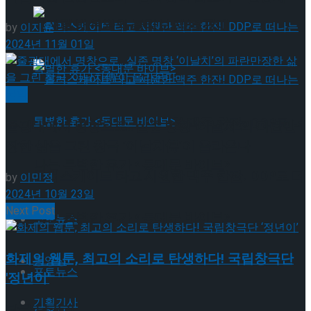
뮤지컬 배우와의 콜라보 제품 판매
by
이지윤
2024년 11월 01일
국악
롤러스케이트 타고 시원한 맥주 한잔! DDP로 떠
줄광대에서 명창으로.. 실존 명창 ‘이날치’의 파란만
장한 삶을 그린 창극 ‘이날치傳’이 올라온다
나는 특별한 휴가 <동대문 바이브>
롤러스케이트 타고 시원한 맥주 한잔! DDP로 떠
by
이민정
2024년 10월 23일
Next Post
나는 특별한 휴가 <동대문 바이브>
포토뉴스
화제의 웹툰, 최고의 소리로 탄생하다! 국립창극단
동영상
포토뉴스
'정년이'
기획기사
답글 남기기