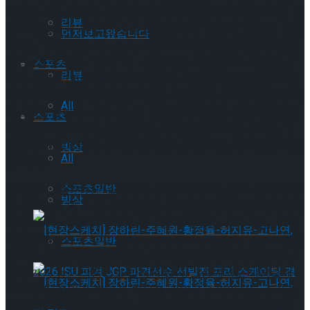
바탕을 모두 배웠다. 성우향 명창에게 ‘춘향가’와 ‘심청가’를, 김
리뷰
일구 명창에게 ‘적벽가’, 송순섭 명창에게 ‘흥보가’, 조상현 명창
먼저보고왔습니다
에게는 ‘수궁가’를 사사했다. 이후 1995년 국립창극단에 입단,
창극 <춘향2010> ‘방자’ 역, <변강쇠 점 찍고 옹녀> ‘해남장승’
스포츠
리뷰
역 등 감초 역할을 맡아 활약해 왔다. 국립창극단원으로 30년
가까이 활동해온 남해웅은 지금도 자신만의 소리를 만들기 위
All
해 고(古) 음반에 나타나는 옛 명창들의 다양한 발성과 성음놀
스포츠
이를 찾아 공부하며 끊임없이 노력하고 있다. 이번 무대는 그
동안 창극 배우로서 관객을 만나온 남해웅의 소리 내공을 확인
빙상
All
할 기회다.
스포츠일반
남해웅이 3월 완창판소리에서 부를 ‘적벽가’는 중국 한나라 말
빙상
엽 삼국시대 위·촉·오나라의 조조·유비·손권이 천하를 제패하기
위해 다투는 내용의 중국 소설『삼국지연의』에 나오는 적벽
대전을 중심으로 한다. 고어와 사자성어가 많으며 고음이 많고
스포츠일반
풍부한 성량을 필요로 해 판소리 다섯 바탕 중에서 가창의 난
도가 가장 높은 작품으로 알려져 있다. 그중에서도 박봉술제
‘적벽가’는 송만갑-박봉래-박봉술-김일구로 이어지는 소리로,
삼국지를 호령한 장군들의 소리를 통성(배 속에서 바로 뽑아