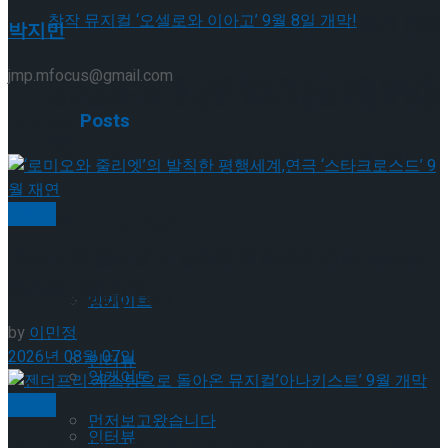
셰익스피어의 ‘오셀로’, 록뮤지컬로 새롭게 탄생
박지민
jmp.mfocus@gmail.com
하다.창작 뮤지컬 ‘오셀로와 이아고’ 9월 8일 개
셰익스피어의 ‘오셀로’, 록뮤지컬로 새롭게 탄생
Related
Posts
막!
하다.창작 뮤지컬 ‘오셀로와 이아고’ 9월 8일 개
뮤지컬
막!
Trending Tags
‘로미오와 줄리엣’의 발칙한 평행세계,연극 ‘스타크
로스드’ 9월 재연
Trending Tags
앙케이트
by
이민정
2026년 08월 07일
인터뷰
앙케이트
뮤지컬
먼저보고왔습니다
인터뷰