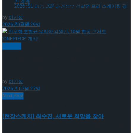
의 편지’ 오는 9월 관객과 만난다
by
이민정
[현장스케치] 장하린-주혜원-황정율-허지유-
2026년 07월 29일
고나연, 2026 ISU 피겨 JGP 파견선수 선발전
공연일반
[현장스케치] 장하린-주혜원-황정율-허지유-
민우혁·조형균·유리아·김원빈, 10월 합동 콘서트
프리 스케이팅 경기 결과
고나연, 2026 ISU 피겨 JGP 파견선수 선발전
‘ONEPIECE’ 개최!
by
이민정
프리 스케이팅 경기 결과
2026년 07월 27일
Next Post
[현장스케치] 이규리-전효은-김지유-박하영,
[현장스케치] 최수진, 새로운 희망을 찾아
2026 ISU 피겨 JGP 파견선수 선발전 프리 스케
[현장스케치] 이규리-전효은-김지유-박하영,
답글 남기기