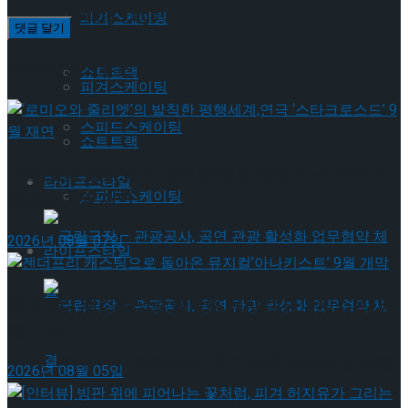
Trending Tags
피겨스케이팅
이번주 인기뉴스
쇼트트랙
피겨스케이팅
스피드스케이팅
쇼트트랙
‘로미오와 줄리엣’의 발칙한 평행세계,연극 ‘스타크
라이프스타일
스피드스케이팅
로스드’ 9월 재연
2026년 08월 07일
라이프스타일
젠더프리 캐스팅으로 돌아온 뮤지컬’아나키스트’ 9
월 개막
국립극장 – 관광공사, 공연 관광 활성화 업무협
2026년 08월 05일