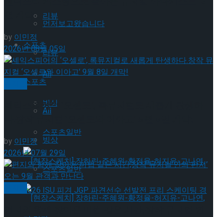
젠더프리 캐스팅으로 돌아온 뮤지컬’아나키스트’ 9
월 개막
리뷰
먼저보고왔습니다
by
이민정
스포츠
2026년 08월 05일
리뷰
All
스포츠
뮤지컬
빙상
셰익스피어의 ‘오셀로’, 록뮤지컬로 새롭게 탄생하
All
다.창작 뮤지컬 ‘오셀로와 이아고’ 9월 8일 개막!
스포츠일반
빙상
by
이민정
2026년 07월 29일
스포츠일반
뮤지컬
편지와 함께 찾아온 마법 같은 시간,창작 뮤지컬’연