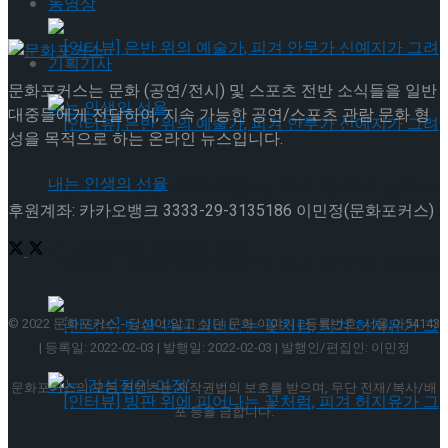
동영상
기획기사
문화포커스는 문화 (공연/전시) 및 스포츠 전반 소식들을 일반
대중들에게 전달하여, 지속 가능한 공연/스포츠 관람 문화 형
성을 목적으로 하는 온라인 뉴스입니다.
[인터뷰] 은반 위의 예술가, 피겨 안무가 신예지
후원계좌: 카카오뱅크 3333-29-3135186 이민정(문화포커스)
가 그려내는 인생의 선율
[인터뷰] 은반 위의 예술가, 피겨 안무가 신예지
가 그려내는 인생의 선율
© 2022 문화포커스 - 당신이 알고 싶던 문화 이야기 | 등록번호: 서울,아54143
| 등록일: 2022-02-03 | 발행일: 2022-02-03 | 발행인/편집인: 이민정
문화포커스의 모든 컨텐츠는 저작권법의 보호를 받으며, 무단 전재/복사/배
포 등을 금합니다.