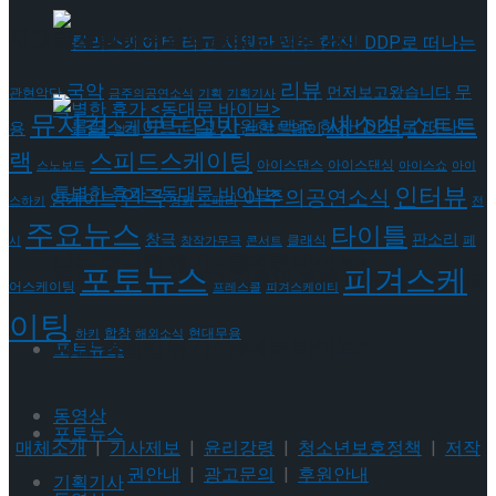
태그로 보기
뮤지컬 배우와의 콜라보 제품 판매
리뷰
국악
무
먼저보고왔습니다
관현악단
금주의공연소식
기획
기획기사
뮤지컬
새소식
보도일반
쇼트트
용
브로드웨이
발레
랙
스피드스케이팅
아이스댄스
아이스댄싱
스노보드
아이스쇼
아이
인터뷰
롤러스케이트 타고 시원한 맥주 한잔! DDP로 떠
연극
이주의공연소식
앙케이트
오페라
스하키
영화
전
주요뉴스
타이틀
판소리
창극
클래식
페
시
창작가무극
콘서트
나는 특별한 휴가 <동대문 바이브>
포토뉴스
피겨스케
롤러스케이트 타고 시원한 맥주 한잔! DDP로 떠
어스케이팅
프레스콜
피겨스케이티
이팅
현대무용
합창
하키
해외소식
나는 특별한 휴가 <동대문 바이브>
포토뉴스
동영상
포토뉴스
매체소개
|
기사제보
|
윤리강령
|
청소년보호정책
|
저작
권안내
|
광고문의
|
후원안내
기획기사