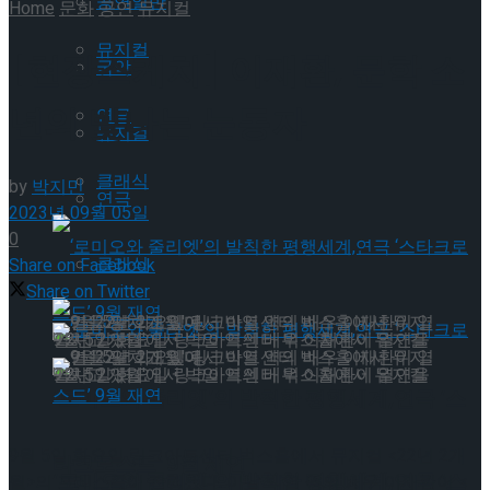
공연일반
Home
문화
공연
뮤지컬
뮤지컬
[현장스케치] 이재환, 문학 소
국악
년의 빛나는 눈동자
연극
뮤지컬
클래식
by
박지민
연극
2023년 09월 05일
0
클래식
Share on Facebook
Share on Twitter
9월 5일 화요일 링크아트센터 벅스홀에서 뮤지컬 '22년 2개월'에서 박열 역의 배우 이재환이 열연을 펼치고 있다.
9월 5일 화요일 링크아트센터 벅스홀에서 뮤지컬 '22년 2개월'에서 박열 역의 배우 이재환이 열연을 펼치고 있다.
‘로미오와 줄리엣’의 발칙한 평행세계,연극 ‘스
9월 5일 화요일 링크아트센터 벅스홀에서 뮤지컬 <22년 2개
타크로스드’ 9월 재연
‘로미오와 줄리엣’의 발칙한 평행세계,연극 ‘스
월>의 프레스콜이 진행됐다. 이날 박열 역의 배우 이재환이 <