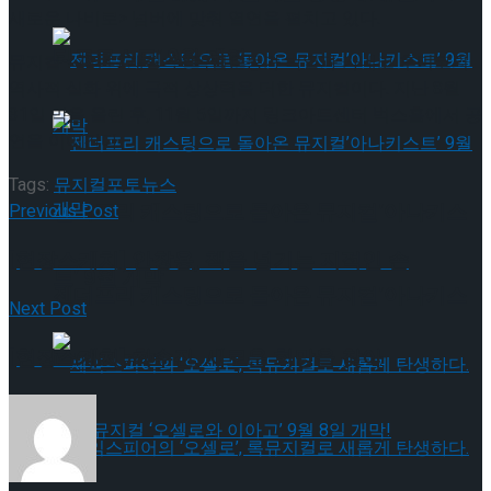
새로운 나비로> 넘버에 맞춰 열연을 펼치고 있다.
타크로스드’ 9월 재연
뮤지컬 <22년 2개월>는 독립운동가 박열과 가네코 후미코의
역사적 실화 위에 극적 상상력을 더한 뮤지컬이다. 지난 8월
31일 막을 올린 후, 11월 5일까지 링크아트센터 벅스홀에서 공
연을 이어간다.
Tags:
뮤지컬
포토뉴스
젠더프리 캐스팅으로 돌아온 뮤지컬’아나키스
Previous Post
[현장스케치] 안창용, 책을 넘기는 지적인 손
트’ 9월 개막
젠더프리 캐스팅으로 돌아온 뮤지컬’아나키스
Next Post
[현장스케치] 최수진, 새로운 희망을 찾아
트’ 9월 개막