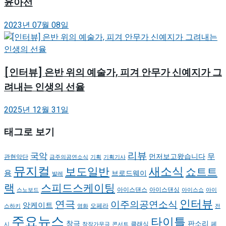
윤아선
2023년 07월 08일
[인터뷰] 은반 위의 예술가, 피겨 안무가 신예지가 그
려내는 인생의 선율
2025년 12월 31일
태그로 보기
리뷰
국악
무
먼저보고왔습니다
관현악단
금주의공연소식
기획
기획기사
뮤지컬
새소식
보도일반
쇼트트
용
브로드웨이
발레
랙
스피드스케이팅
아이스댄스
아이스댄싱
스노보드
아이스쇼
아이
인터뷰
연극
이주의공연소식
앙케이트
오페라
스하키
영화
전
주요뉴스
타이틀
판소리
창극
클래식
페
시
창작가무극
콘서트