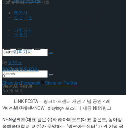
라이프스타일
Home
문화
공연
뮤지컬
동영상
다양한 아티스트와 창작진의
포토뉴스
공간으로 … 풍부한 공연 예술
기획기사
동영상
을 선보인 LINK FESTA
기획기사
by
임민규
No Result
2023년 01월 03일
0
Share on Facebook
Share on Twitter
View All Result
No Result
LINK FESTA – 링크아트센터 개관 기념 공연 <쾌
View All Result
남시대>, <NOW : playing> 포스터 | 제공 NHN링크
NHN링크㈜(대표 왕문주)와 ㈜아떼오드(대표 송은도, 동아방
송예술대학교 교수)가 운영하는 “링크아트센터” 개관 기념 공