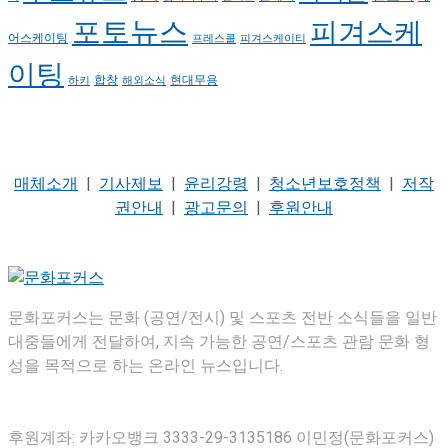
포토뉴스
피겨스케
어스케이팅
프레스콜
피겨스케이티
이팅
현대무용
합창
하키
해외소식
매체소개
|
기사제보
|
윤리강령
|
청소년보호정책
|
저작
권안내
|
광고문의
|
후원안내
문화포커스는 문화 (공연/전시) 및 스포츠 전반 소식들을 일반
대중들에게 전달하여, 지속 가능한 공연/스포츠 관람 문화 형
성을 목적으로 하는 온라인 뉴스입니다.
후원계좌: 카카오뱅크 3333-29-3135186 이민정(문화포커스)