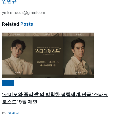
임민규
ymk.mfocus@gmail.com
Related
Posts
뮤지컬
‘로미오와 줄리엣’의 발칙한 평행세계,연극 ‘스타크
로스드’ 9월 재연
by
이민정