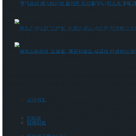
이브』를 원작으로 한다. 단요 작가 특유의 신선한 소재와 깊이
젠더프리 캐스팅으로 돌아온 뮤지컬’아나키스트’
고 회복해 나가는 과정을 담아낸다. 이를 통해 인간과 기계의 
원작의 이야기들을 무대 위에 구현해낼 창작진의 조합 역시 기대를 
젠더프리 캐스팅으로 돌아온 뮤지컬’아나키스트’
‘렛미플라이’, ‘랭보’, ‘빨래’ 등 다수의 웰메이드 작품에 참여
양한 작품을 통해 인간과 사회를 향한 섬세한 시선, 감각적인 
뮤지컬 ‘다이브’ 의 다채로운 캐스트가 만들어낼 새로운 조합과
셰익스피어의 ‘오셀로’, 록뮤지컬로 새롭게 탄생하
과 서사를 그려내며, 같은 장면 속에서도 각기 다른 분위기와 
2038년의 기억에서 멈춘 기계인간 ‘수호’ 역에는 박새힘, 박주혁,
셰익스피어의 ‘오셀로’, 록뮤지컬로 새롭게 탄생하
Trending Tags
지컬 ‘파가니니’, ‘오즈’, ‘ROGER’, ‘보더라인’ 등을 통해 
등을 통해 연극과 뮤지컬을 넘나들며 탄탄한 연기력을 쌓아온 정
깔로 그려낼 예정이다.
Trending Tags
앙케이트
노고산에서 자란 유일한 물꾼 ‘선율’ 역에는 반정모, 조영화, 이세
‘웨스턴 스토리’, ‘인화’, ‘너를 위한 글자’, ‘타오르는 어둠 속
등에서 뛰어난 가창력과 섬세한 표현력을 선보인 이세헌이 합류했
인터뷰
앙케이트
노고산의 유일한 어른이자, 과거의 사건으로 인한 죄책감과 후회에 