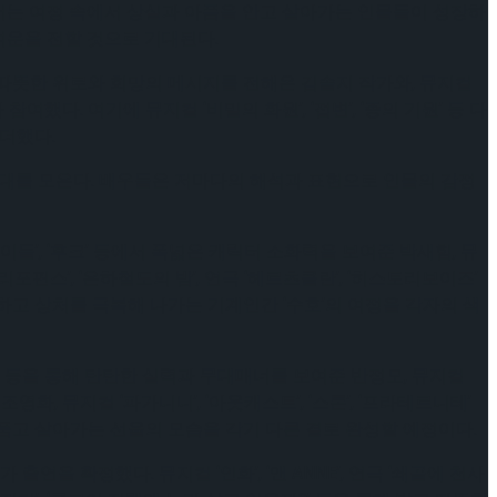
나서는 여정 속에서 상실과 아픔을 안고 살아가는 인물들이 성장하
여운을 전할 것으로 기대된다.
통해 따뜻한 위로와 희망의 메시지를 전해온 김솔지 작가와, 뮤지컬
다. 여기에 뮤지컬 ‘비밀의 화원’, ‘접변’, ‘종의 기원’ 등 다
더했다.
기대를 모은다. 배우들은 저마다의 해석과 표현으로 인물의 감정
쟁이들’, ‘후크’ 등에서 폭넓은 캐릭터 소화력을 보여준 박새힘, 뮤
리포핀스’, ‘은하철도의 밤’, 연극 ‘헤르츠클란’, ‘히스토리보이즈’
고 상처를 극복해 나가는 기계인간 ‘수호’의 여정을 각자의 색
라인’ 등을 통해 탄탄한 실력과 무대매너를 보여준 반정모, 뮤지컬
영화, 뮤지컬 ‘파가니니’, ‘아웃캐스트’, ‘스톤’, ‘프라테르니테’
품고 살아가는 선율의 모습을 각기 다른 결로 완성할 예정이다.
 확정했다. 뮤지컬 ‘인화’, ‘앤 ANNE’, 연극 ‘쇄골에 천사