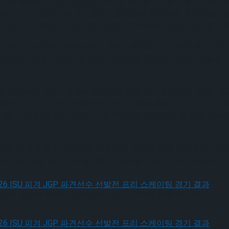
인물 해석을 보여준 임찬민, 뮤지컬 ‘판’, ‘폴’, ‘오늘 처음 만드는
헤이그’, ‘나르치스와 골드문트’, ‘윌리엄과 윌리엄의 윌리엄들’,
오가는 시간 속에서 기계인간 ‘수호’와 마주하며 작품의 정서를 더
가는 ‘우찬’ 역에는 연극 ‘빵야’, 뮤지컬 ‘키키의 경계성 인격장애
‘정글라이프’ 등에서 맑은 에너지와 인상적인 무대를 선보인 유동훈, 연극
 누나 ‘유안’ 역에는 금보미와 박주아가 출연한다. 연극 ‘빵야’, 뮤
 타고’, ‘6시 퇴근’, ‘블랙메리포핀스’ 등을 통해 사랑스러운 
 더불어 ‘수호’의 엄마 역까지 1인 2역으로 소화하며, 폭 넓은 캐
양한 감정을 품고 살아가는 인물들의 모습을 통해 관객들도 각자
품의 완성도를 높이기 위해 대본과 음악을 지속적으로 보완하여 더
, 관련 정보는 ㈜엠비제트컴퍼니 공식 SNS를 통해 확인할 수 있다
, 2026 ISU 피겨 JGP 파견선수 선발전 프리 스