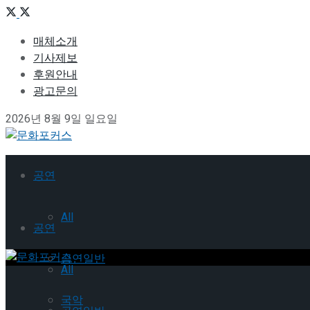
매체소개
기사제보
후원안내
광고문의
2026년 8월 9일 일요일
공연
All
공연
공연일반
All
국악