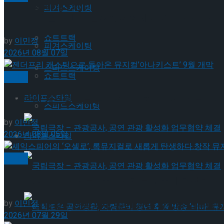
Trending Tags
피겨스케이팅
‘로미오와 줄리엣’의 발칙한 평행세계,연극 ‘스타크로스
쇼트트랙
by
이민정
피겨스케이팅
2026년 08월 07일
스피드스케이팅
쇼트트랙
뮤지컬
라이프스타일
젠더프리 캐스팅으로 돌아온 뮤지컬’아나키스트’ 9월
스피드스케이팅
by
이민정
2026년 08월 05일
라이프스타일
뮤지컬
국립극장 – 관광공사, 공연 관광 활성화 업무협약
셰익스피어의 ‘오셀로’, 록뮤지컬로 새롭게 탄생하다.창
by
이민정
국립극장 – 관광공사, 공연 관광 활성화 업무협약
2026년 07월 29일