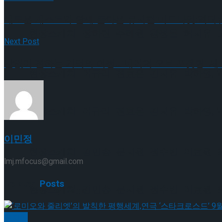
새로운 캐스트와 함께 돌아온 뮤지컬’미드나잇:액터뮤지션’
[현장스케치] 장하린-주혜원-황정율-허지유-고나연
Next Post
말없이 전하는 기억의 여정…’네이처 오브 포겟팅’ 
[현장스케치] 이규리-전효은-김지유-박하영, 202
[현장스케치] 이규리-전효은-김지유-박하영, 202
이민정
[현장스케치] 김민송-문지원-정수빈-이효원-최진아
lmj.mfocus@gmail.com
Related
Posts
[현장스케치] 김민송-문지원-정수빈-이효원-최진아
Trending Tags
뮤지컬