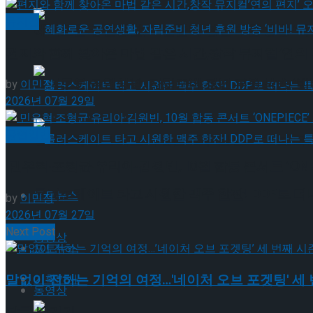
뮤지컬
혜화로운 공연생활, 자립준비 청년 후원 방송 ‘비바
편지와 함께 찾아온 마법 같은 시간,창작 뮤지컬’연의 
혜화로운 공연생활, 자립준비 청년 후원 방송 ‘비바
by
이민정
2026년 07월 29일
공연일반
롤러스케이트 타고 시원한 맥주 한잔! DDP로 떠
민우혁·조형균·유리아·김원빈, 10월 합동 콘서트 ‘ONEP
롤러스케이트 타고 시원한 맥주 한잔! DDP로 떠
포토뉴스
by
이민정
2026년 07월 27일
Next Post
동영상
포토뉴스
말없이 전하는 기억의 여정…'네이처 오브 포겟팅' 세
기획기사
동영상
답글 남기기