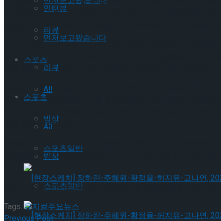
먼저보고왔습니다
가 잠들고 있다’, ‘나의 별’ 등을 통해 깊이 있는 표현력과 섬세한 
인터뷰
에너지로 사랑받아온 박은미는 ‘경이모’ 라는 이름으로, 뮤지컬 ‘
‘경삼촌’ 이라는 이름으로 함께한다. 세 배우는 과거와 현재를 
리뷰
먼저보고왔습니다
친누나 유안의 죽음에 대한 죄책감 속에서 원망과 그리움을 안고 살아
감을 보여준 이민규, 뮤지컬 ‘긴긴밤’, ‘빨래’, ‘재생불량소년’, 
스포츠
리뷰
등을 통해 깊이 있는 연기로 주목받은 곽다인이 캐스팅 되었다.
과거에 대한 그리움에서 벗어나지 못한 채 고통 속에 머무르는 우찬의
All
스포츠
단하면서도 따뜻한 에너지를 전해온 금보미와 뮤지컬 ‘사랑은 비를
안’의 아픔과 그리움을 표현할 예정이다. 두 배우는 ‘유안’ 역과
빙상
도를 더할 예정이다.
All
㈜엠비제트컴퍼니 관계자는 “후회와 죄책감, 기대와 희망 등 다
스포츠일반
있도록 최선을 다해 준비하고 있다”며 “지난 쇼케이스 이후 작
빙상
다.
스포츠일반
한편, 뮤지컬 ‘다이브’의 티켓 오픈은 7월 중에 진행될 예정이며
Tags:
뮤지컬
주요뉴스
[현장스케치] 장하린-주혜원-황정율-허지유-고나연
Previous Post