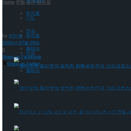
공연일반
Home
문화
공연
뮤지컬
뮤지컬
화제의 SF 장편소설이 뮤지컬로
국악
연극
뮤지컬
by
이민정
2026년 07월 09일
클래식
0
연극
Share on Facebook
Share on Twitter
클래식
연극 ‘미러’, ‘빵야’, ‘헤르츠클란’, 뮤지컬 ‘조선의 복서’, 
‘로미오와 줄리엣’의 발칙한 평행세계,연극 ‘스타
소식을 공개하며, 올여름 또 한 번 관객들에게 특별한 감동을 선
오는 8월 18일부터 11월 8일까지 링크더스페이스 1관에서 공
된 리딩 쇼케이스에서 독창적인 세계관과 감각적인 음악으로 관객
‘로미오와 줄리엣’의 발칙한 평행세계,연극 ‘스타
뮤지컬 ‘다이브’는 삶의 터전 대부분이 물에 잠긴 2057년의 서
은 2023년 문윤성 SF 문학상과 박지리문학상을 동시에 수상하고