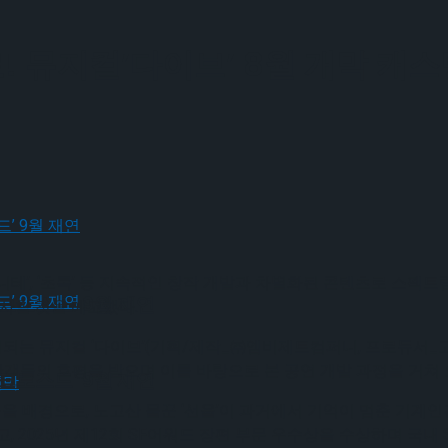
! 뮤지컬’다이브’ 8월 개막 캐스
‘프라테르니테’, ‘초록’ 등 지속적인 창작 개발과 차별화된 콘텐츠로 
크로스드’ 9월 재연
사할 것을 예고했다.
연되는 뮤지컬 ‘다이브’(기획/제작_㈜엠비제트컴퍼니, 프로듀서_고
들의 호평을 받으며 이를 바탕으로 본 공연 개발 과정을 거쳐 오
크로스드’ 9월 재연
울을 배경으로, 노고산 물꾼 ‘선율’이 과거에서 기억이 멈춘 기계인
, 2025년 제12회 SF어워드 장편 부문 우수상을 수상하며 국내