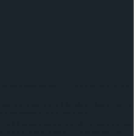
팅 공개
스펙트럼을 넓혀온 ㈜엠비제트컴퍼니가 신작 뮤지컬 ‘다이브’ 의 개막
강민, 극작_김솔지, 작곡_민찬홍, 연출_이기쁨)는 지난해 진행
는 8월 관객들에게 첫 선을 보일 예정이다.
간 ‘수호’를 발견하며 펼쳐지는 이야기를 그린 작품이다. 본 작품
 SF 문학계의 기대주로 떠오른 작가 ‘단요’의 데뷔 장편소설 『다