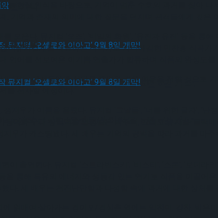
 있는 현실 인식을 바탕으로, 기억이 멈춘 수호의 과거를 찾아 
 9월 개막
경계, 기억과 존재의 의미에 대한 질문을 던지며 관객들에게 깊은 
모은다. 뮤지컬 ‘오즈’, ‘비밀의 화원’, ‘유진과 유진’ 등을 
 9월 개막
하며 창작뮤지컬계를 대표하는 작곡가로 자리매김한 민찬홍 작곡가가 참여했
무대 언어를 선보여온 이기쁨 연출가가 합류하며 작품의 완성도를 
 시너지는 관객들에게 색다른 재미와 깊은 여운을 전할 것으로 
다.창작 뮤지컬 ‘오셀로와 이아고’ 9월 8일 개막!
정서를 선사할 예정이다.
 정지우가 이름을 올렸다. 뮤지컬 ‘그날들’, ‘너를 위한 글자’, ‘난
다.창작 뮤지컬 ‘오셀로와 이아고’ 9월 8일 개막!
안정적인 가창력과 무대 장악력을 인정받은 박주혁, 그리고 뮤지컬 ‘블랙메
지우가 캐스팅됐다. 세 배우는 기억의 공백을 따라 과거를 마주하
헌이 출연한다. 뮤지컬 ‘스트라빈스키’, ‘비스티’, ‘스톤’, ‘보더
에서’ 등을 통해 특유의 에너지와 생동감 있는 연기로 작품을 이끌어온 조
다. 세 배우는 천진난만함과 다정함 속에 과거에 대한 상처를 
얽매여 살아가는 경이모/경삼촌 역에는 임찬민, 강찬, 박은미가 출연을