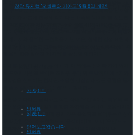
춘 임강성, 깊은 몰입감과 안정적인 표현력으로 주목받는 김대
셰익스피어의 ‘오셀로’, 록뮤지컬로 새롭게 탄생
현, 부드러운 음색과 깊이 있는 연기로 새로운 매력을 선보일
박슬기가 새롭게 합류해 각기 다른 매력의 ‘비지터’를 선보인
하다.창작 뮤지컬 ‘오셀로와 이아고’ 9월 8일 개
다. 여기에 이전 시즌 ‘우먼’의 섬세함을 이어 이번 시즌 ‘비지
셰익스피어의 ‘오셀로’, 록뮤지컬로 새롭게 탄생
터’의 강렬한 모습까지 새로운 변신을 선보이는 랑연과 폭발적
인 에너지와 풍부한 표현력을 지닌 여은, 섬세한 감정 표현과
막!
강렬한 존재감으로 관객들의 사랑을 받은 장보람이 다시 무대
하다.창작 뮤지컬 ‘오셀로와 이아고’ 9월 8일 개
에 올라 한층 깊어진 ‘비지터’를 완성할 예정이다.
막!
아내를 끔찍이 사랑하는 애처가 ‘맨’역에는 섬세한 감정 연기
Trending Tags
로 꾸준한 사랑을 받아온 조현우, 무대 위 폭발적인 에너지와
몰입감을 선보이는 한재원, 조용한 긴장감과 깊은 울림을 동시
에 품은 김태형이 새로운 ‘맨’으로 함께한다.
Trending Tags
앙케이트
남편을 기다리는 심약하고 여린 아내 ‘우먼’역에는 특유의 부
드러움으로 정서적 깊이를 한층 확장해줄 서채이, 조용하지만
인터뷰
앙케이트
강한 존재감을 가지고 매 공연 깊은 몰입력을 보여주는 이상아
와 따뜻한 음색과 표현력으로 ‘플레이어1’에 이어 ‘우먼’으로
먼저보고왔습니다
합류하게 된 박혜민이 관객들의 몰입을 이끌 예정이다.
인터뷰