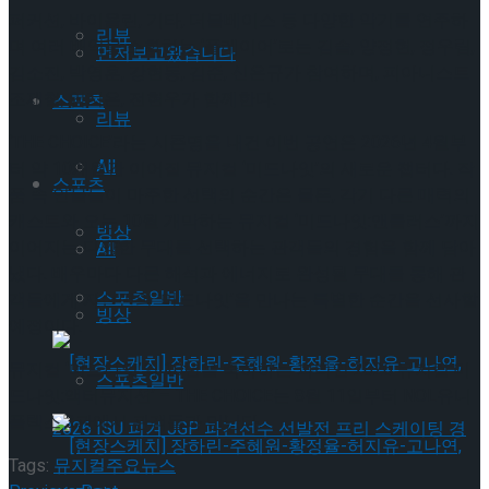
퍼커션, 바이올린, 기타, 더블베이스 등 다양한 악기를 연주하
리뷰
며 여러 배역을 소화하는 ‘플레이어’로는 김솔, 양정현, 정우림,
먼저보고왔습니다
김소진, 박영훈, 강현동, 김준, 신은규가 참여하며, 피아니스트
조재철, 임지은, 전현우가 함께한다.
스포츠
리뷰
‘THE CHOICE’라는 시즌명을 내건 이번 공연은 2026년 4월부
All
터 약 10개월간 이어질 뮤지컬 ‘미드나잇’의 새로운 챕터다. 작
스포츠
품 속 인물들이 마주한 선택의 순간은 물론, 각기 다른 매력의
캐스트와 오는 10월 개막하는 뮤지컬 ‘미드나잇:앤틀러스’까지
빙상
이어지는 다양한 무대를 선택하는 관객들의 경험을 함께 담아
All
냈다. 배우마다 다른 해석과 에너지로 완성될 무대를 통해 관
스포츠일반
객들에게 자신만의 ‘미드나잇’을 만나는 특별한 순간을 선사할
빙상
예정이다.
뮤지컬 ‘미드나잇’의 10년을 축하하는 파티인 2026 뮤지컬’미
스포츠일반
드나잇:액터뮤지션’ – THE CHOICE는 8월 11일부터 NOL유니
플렉스 3관에서 관객들과 만난다.
Tags:
뮤지컬
주요뉴스