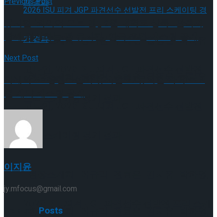
Previous Post
뮤지컬 ‘콰이어 오브 맨’, 9월 대학로 상륙…관객과
함께 완성하는 펍 뮤지컬, 한국 초연 캐스팅 공개
[현장스케치] 장하린-주혜원-황정율-허지유-
Next Post
고나연, 2026 ISU 피겨 JGP 파견선수 선발전
[현장스케치] 장하린-주혜원-황정율-허지유-
화제의 SF 장편소설이 뮤지컬로! 뮤지컬’다이브’ 8
월 개막 캐스팅 공개
프리 스케이팅 경기 결과
고나연, 2026 ISU 피겨 JGP 파견선수 선발전
프리 스케이팅 경기 결과
이지윤
[현장스케치] 이규리-전효은-김지유-박하영,
jy.mfocus@gmail.com
2026 ISU 피겨 JGP 파견선수 선발전 프리 스케
Related
Posts
[현장스케치] 이규리-전효은-김지유-박하영,