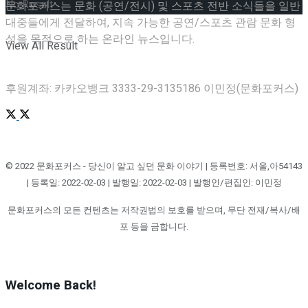
No Result
문화포커스는 문화 (공연/전시) 및 스포츠 전반 소식들을 일반
대중들에게 전달하여, 지속 가능한 공연/스포츠 관람 문화 형
성을 목적으로 하는 온라인 뉴스입니다.
View All Result
후원계좌: 카카오뱅크 3333-29-3135186 이민정(문화포커스)
© 2022 문화포커스 - 당신이 알고 싶던 문화 이야기 | 등록번호: 서울,아54143
| 등록일: 2022-02-03 | 발행일: 2022-02-03 | 발행인/편집인: 이민정
문화포커스의 모든 컨텐츠는 저작권법의 보호를 받으며, 무단 전재/복사/배
포 등을 금합니다.
Welcome Back!