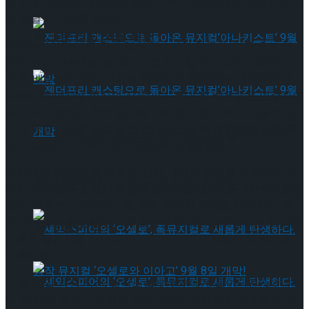
월 11일, 새로운 캐스트와 함께 ‘THE CHOICE’라는 이름으로 더
욱 강렬한 무대를 선보인다.
타크로스드’ 9월 재연
아제르바이잔 대표 작가 엘친(Elchin)의 희곡 ‘시티즌 오브 헬
(Citizens of Hell)’을 원작으로 한 뮤지컬 ‘미드나잇: 액터뮤지
션’은 배우들이 직접 악기를 연주하며 연기하는 ‘액터뮤지션
(Actor-Musician)’ 형식의 작품이다. 무대 위 배우들은 연주자이
자 서사의 중심이 되어 음악을 단순한 배경이 아닌 인물의 심
리와 극의 긴장을 이끄는 또 하나의 언어로 활용하며, 작품 특
젠더프리 캐스팅으로 돌아온 뮤지컬’아나키스
유의 고혹적인 분위기와 긴장감을 극대화한다.
사회적 공포, 개인의 죄책감, 인간 내면의 균열을 예리하게 포
트’ 9월 개막
젠더프리 캐스팅으로 돌아온 뮤지컬’아나키스
착한 이 작품은 스릴러와 블랙코미디를 넘나드는 전개, 강렬한
음악, 역동적인 퍼포먼스를 통해 꾸준한 사랑을 받아왔다. 특
히 배우들의 연주와 연기가 결합된 무대는 관객들에게 매 공연
트’ 9월 개막
새로운 몰입감을 선사하며, ‘미드나잇’만의 독보적 세계관을
구축해왔다.
12월 31일 자정 직전, 갑작스럽게 부부에게 들이닥친 낯선 손
님 ‘비지터’ 역에는 강렬한 카리스마와 깊이 있는 연기력을 갖