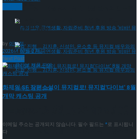
약 체결
공연일반
국립극장 – 관광공사, 공연 관광 활성화 업무협
민우혁·조형균·유리아·김원빈, 10월 합동 콘서트
약 체결
‘ONEPIECE’ 개최!
by
이민정
2026년 07월 27일
Next Post
화제의 SF 장편소설이 뮤지컬로! 뮤지컬'다이브' 8월
혜화로운 공연생활, 자립준비 청년 후원 방송
개막 캐스팅 공개
‘비바! 뮤지컬’ 진행 … 김지훈, 신성민, 윤소호 등
답글 남기기
혜화로운 공연생활, 자립준비 청년 후원 방송
이메일 주소는 공개되지 않습니다.
필수 필드는
*
로 표시됩니
뮤지컬 배우와의 콜라보 제품 판매
‘비바! 뮤지컬’ 진행 … 김지훈, 신성민, 윤소호 등
다