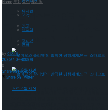
공연일반
Home
문화
공연
뮤지컬
뮤지컬
새로운 캐스트와 함께 돌아온
국악
뮤지컬’미드나잇:액터뮤지션’-
연극
뮤지컬
THE CHOICE 8월 11일 개막
클래식
연극
by
이지윤
클래식
2026년 07월 08일
0
Share on Facebook
Share on Twitter
‘로미오와 줄리엣’의 발칙한 평행세계,연극 ‘스
인간 본연의 깊고 어두운 욕망을 파헤치는 긴장감 넘치는 스토
리로 2026년 상반기 관람 평점 9.9점을 기록하며, 작품성과 대
타크로스드’ 9월 재연
중성을 동시에 입증한 뮤지컬 ‘미드나잇: 액터뮤지션’이 오는 8
‘로미오와 줄리엣’의 발칙한 평행세계,연극 ‘스