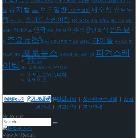
리뷰
국악
무
먼저보고왔습니다
관현악단
금주의공연소식
기획
기획기사
뮤지컬
새소식
보도일반
쇼트트
용
브로드웨이
이호원
발레
Trending Tags
랙
스피드스케이팅
아이스댄스
아이스댄싱
스노보드
아이스쇼
아이
인터뷰
연극
이주의공연소식
앙케이트
오페라
스하키
영화
전
Trending Tags
인터뷰
주요뉴스
타이틀
판소리
창극
클래식
페
시
창작가무극
콘서트
포토뉴스
피겨스케
어스케이팅
프레스콜
피겨스케이티
앙케이트
인터뷰
이팅
현대무용
합창
하키
해외소식
먼저보고왔습니다
앙케이트
먼저보고왔습니다
매체소개
|
기사제보
|
윤리강령
|
청소년보호정책
|
저작
권안내
|
광고문의
|
후원안내
No Result
View All Result