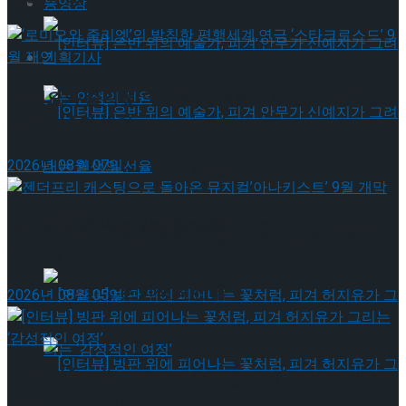
동영상
기획기사
‘로미오와 줄리엣’의 발칙한 평행세계,연극 ‘스타크
로스드’ 9월 재연
2026년 08월 07일
[인터뷰] 은반 위의 예술가, 피겨 안무가 신예지
가 그려내는 인생의 선율
젠더프리 캐스팅으로 돌아온 뮤지컬’아나키스트’ 9
[인터뷰] 은반 위의 예술가, 피겨 안무가 신예지
월 개막
가 그려내는 인생의 선율
2026년 08월 05일
[인터뷰] 빙판 위에 피어나는 꽃처럼, 피겨 허지유가