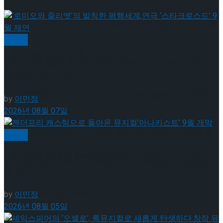
이팅 경기 결과
2026 ISU 피겨 JGP 파견선수 선발전 프리 스케
뮤지컬
이팅 경기 결과
‘로미오와 줄리엣’의 발칙한 평행세계,연극 ‘스타크
로스드’ 9월 재연
[현장스케치] 김민송-문지원-정수빈-이효원-
by
이민정
2026년 08월 07일
최진아, 2026 ISU 피겨 JGP 파견선수 선발전
[현장스케치] 김민송-문지원-정수빈-이효원-
뮤지컬
프리 스케이팅 경기 결과
젠더프리 캐스팅으로 돌아온 뮤지컬’아나키스트’ 9
최진아, 2026 ISU 피겨 JGP 파견선수 선발전
월 개막
프리 스케이팅 경기 결과
Trending Tags
by
이민정
2026년 08월 05일