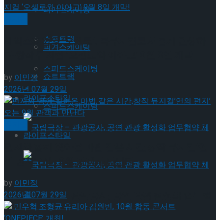
Trending Tags
피겨스케이팅
뮤지컬
쇼트트랙
셰익스피어의 ‘오셀로’, 록뮤지컬로 새롭게 탄생하
피겨스케이팅
다.창작 뮤지컬 ‘오셀로와 이아고’ 9월 8일 개막!
스피드스케이팅
쇼트트랙
by
이민정
2026년 07월 29일
라이프스타일
스피드스케이팅
뮤지컬
라이프스타일
편지와 함께 찾아온 마법 같은 시간,창작 뮤지컬’연
의 편지’ 오는 9월 관객과 만난다
by
이민정
국립극장 – 관광공사, 공연 관광 활성화 업무협
2026년 07월 29일