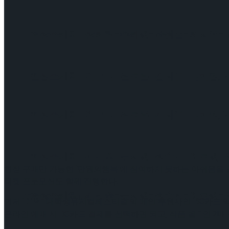
[현장스케치] 장하린-주혜원-황정율-허지유-고나연
[현장스케치] 이규리-전효은-김지유-박하영, 202
[현장스케치] 이규리-전효은-김지유-박하영, 202
[현장스케치] 김민송-문지원-정수빈-이효원-최진아
현장 구매만 가능한 ‘만원의행복’에 참여하지 못하는 아쉬움을 달랠
티켓 프로모션도 함께 진행한다.
[현장스케치] 김민송-문지원-정수빈-이효원-최진아
Trending Tags
먼저 ‘DIMF 대학생뮤지컬페스티벌’의 메인 후원사인 ‘BC카드’의
온라인 예매 시 BC카드 결제를 선택하면 되고, 작품 별 1인 2매