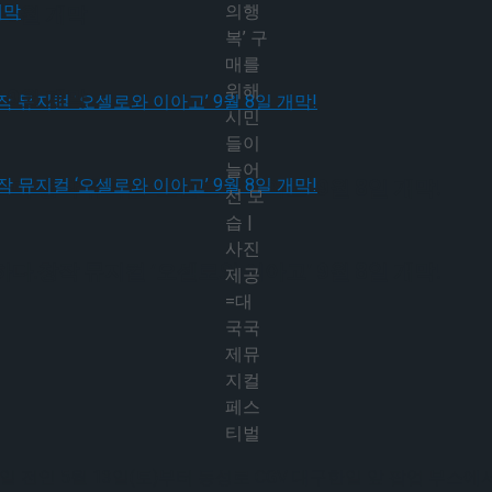
의행
 9월 개막
복’ 구
매를
위해
 9월 개막
시민
들이
늘어
다.창작 뮤지컬 ‘오셀로와 이아고’ 9월 8일 개막!
선 모
습 |
사진
다.창작 뮤지컬 ‘오셀로와 이아고’ 9월 8일 개막!
제공
=대
국국
제뮤
지컬
페스
티벌
 전인 5월 13일(토)부터 동성로 CGV 대구한일 앞 팝업 부스에서