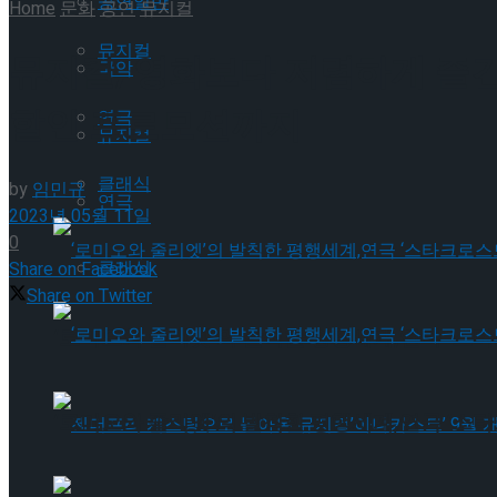
공연일반
Home
문화
공연
뮤지컬
뮤지컬
뮤지컬, 영화보다 저렴하게 즐긴다!
국악
할인 프로모션까지
연극
뮤지컬
클래식
by
임민규
연극
2023년 05월 11일
0
클래식
Share on Facebook
Share on Twitter
‘로미오와 줄리엣’의 발칙한 평행세계,연극 ‘스타
‘로미오와 줄리엣’의 발칙한 평행세계,연극 ‘스타