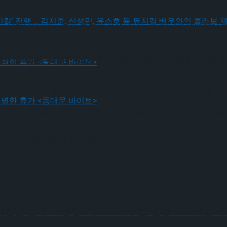
! 뮤지컬’ 진행 … 김지훈, 신성민, 윤소호 등 뮤지컬
되어 있다. 독일 문학의 거장 테오도르 폰타네(Theodor Fon
바리 부인』과 함께 결혼 이야기 3부작으로 꼽히는 대작 『에피
! 뮤지컬’ 진행 … 김지훈, 신성민, 윤소호 등 뮤지컬
누구나 부담없이 즐기는
대중을 위한 뮤지컬 축제로의 정체성
을 공
나는 특별한 휴가 <동대문 바이브>
한 할인 프로모션을 기획해 관객들에게 뮤지컬의 즐거움과 매력을 알
나는 특별한 휴가 <동대문 바이브>
 수요 해결할 한국 LP 공장 ‘제작소 화수분’ 론칭! K-바이닐