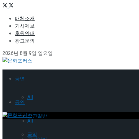
매체소개
기사제보
후원안내
광고문의
2026년 8월 9일 일요일
공연
All
공연
공연일반
All
국악