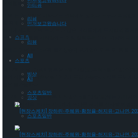
먼저보고왔습니다
원의행복’ 판매를 시작한다.
인터뷰
DIMF는 ‘뮤지컬은 비싸다’는 인식에서 벗어나 누구나 부담없이 
리뷰
을 판매 중이다.
먼저보고왔습니다
여기에 제3회 DIMF부터 보다 많은 관객들에게 뮤지컬의 즐거움
스포츠
문에 만원의행복 시작일에는 아침 일찍부터 100m가량의 대기줄
리뷰
올해도 DIMF는 15년째 물가상승과 관계없이 단돈 ‘만 원’을
All
다.
스포츠
‘제17회 DIMF 만원의행복’은 5월 13일(토)부터 5월 31일(
빙상
동안 작품당 선착순으로 1인 2매 구입 가능하다. 작품 규모에 
All
경은 불가능하다.
스포츠일반
제17회 DIMF 만원의행복 시작일인 5월 13일(토)에는 거리공
빙상
긴 대기 시간을 보내는 시민에게 또다른 재미를 선사할 예정이다.
스포츠일반
[현장스케치] 장하린-주혜원-황정율-허지유-고나연