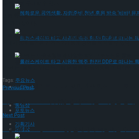
을 한 번에 구매할 수 있다.
혜화로운 공연생활, 자립준비 청년 후원 방송 ‘비바
또한 한국을 대표하는 출판사 (주)문학동네와 함께하는 이벤트도 마련
트>가 대상이다.
문학동네에서 출간한 세계문학전집 중 『안나 카레니나』, 『보
혜화로운 공연생활, 자립준비 청년 후원 방송 ‘비바
격에서 60% 할인된 가격인 2만 원에 공연을 예매할 수 있다.
이처럼 DIMF는 만원의행복과 다양한 할인 프로모션을 통해 
롤러스케이트 타고 시원한 맥주 한잔! DDP로 떠
DIMF는 “올해도 ‘반값 뮤지컬’은 물론 ‘만원의행복’과 다양
Tags:
주요뉴스
롤러스케이트 타고 시원한 맥주 한잔! DDP로 떠
포토뉴스
Previous Post
국립극장 <2023 여우樂(락) 페스티벌> 라인업 공개
동영상
포토뉴스
Next Post
기획기사
Beyond K-POP, to K-Vinyl, 전세계적 폭발적인
동영상