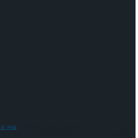
관람권’이 결합된 할인 상품을 판매 중이다. 제17회 DIMF 기간 내
에서 최대 40~50% 할인된 금액에 KTX 티켓과 뮤지컬 관람권