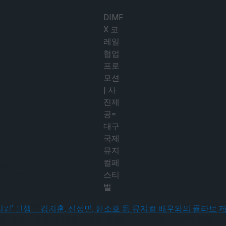
DIMF
X 코
레일
협업
프로
모션
| 사
진제
공=
대구
국제
뮤지
컬페
 체결
스티
벌
 체결
MF는 ‘코레일’과 협업해 ‘KTX 편도 티켓’과 ‘DIMF 뮤지컬 
객을 대상으로 한다. 레츠코레일 홈페이지, 모바일 앱, 주요 여행센터