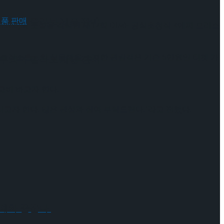
 배우와의 콜라보 제품 판매
tane)의 소설을 각색한 제17회 DIMF 공식초청작 <에피 브리스
 브리스트』의 실물책을 소지한 관람객은 기존 5만원인 티켓 가
 배우와의 콜라보 제품 판매
고히 하고자 한다.
리고자 한다. 많은 관심과 참여 부탁드린다.”라고 전했다.
 세계화 꿈꾼다!