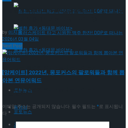
뮤지컬 배우와의 콜라보 제품 판매
간절함과 여유 사이, 배우 오승윤의 30년 “앞으로는
조금 더 여유롭게 연기하고 싶어요” – ②
by
이지윤
2026년 03월 04일
Next Post
롤러스케이트 타고 시원한 맥주 한잔! DDP로 떠
나는 특별한 휴가 <동대문 바이브>
[앙케이트] 2022년, 몽포커스의 팔로워들과 함께 뽑
롤러스케이트 타고 시원한 맥주 한잔! DDP로 떠
아본 연뮤어워드
나는 특별한 휴가 <동대문 바이브>
포토뉴스
답글 남기기
이메일 주소는 공개되지 않습니다.
필수 필드는
*
로 표시됩니
동영상
포토뉴스
다
기획기사