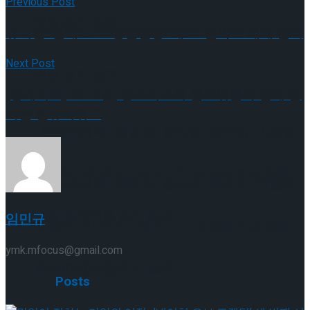
Previous Post
이팅 경기 결과
뮤지컬 ‘빨래’ x LG생활건강 ‘테크’ 콜라보 세제 출시
2026 ISU 피겨 JGP 파견선수 선발전 프리 스케
Next Post
이팅 경기 결과
[앙케이트] 2022년, 몽포커스의 팔로워들과 함께 뽑
아본 연뮤어워드
[현장스케치] 김민송-문지원-정수빈-이효원-
최진아, 2026 ISU 피겨 JGP 파견선수 선발전
[현장스케치] 김민송-문지원-정수빈-이효원-
프리 스케이팅 경기 결과
임민규
최진아, 2026 ISU 피겨 JGP 파견선수 선발전
ymk.mfocus@gmail.com
프리 스케이팅 경기 결과
Trending Tags
Related
Posts