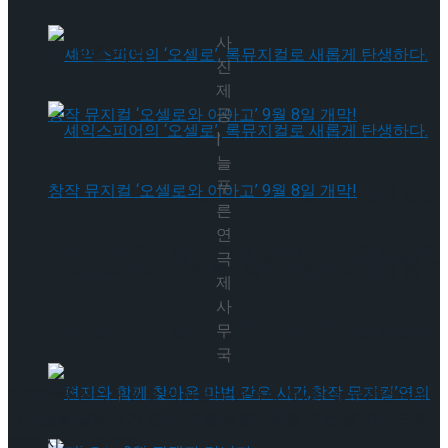
사
트’ 9월 개막
진
제
공
|
늘
푸
셰익스피어의 ‘오셀로’, 록뮤지컬로 새롭게 탄생
른
연
하다.창작 뮤지컬 ‘오셀로와 이아고’ 9월 8일 개
극
셰익스피어의 ‘오셀로’, 록뮤지컬로 새롭게 탄생
제
사
막!
하다.창작 뮤지컬 ‘오셀로와 이아고’ 9월 8일 개
무
국
막!
대한민국 연극계 원로 거장들의 연극제 제7회 ‘늘푸른연극제-
새로움을 말하다’가 연극 ‘겨울 배롱나무꽃 피는 날’ 개막으로
본격 시동을 알렸다.