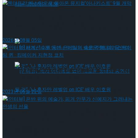
[인터뷰] 빙판 위에 피어나는 꽃처럼, 피겨 허지
젠더프리 캐스팅으로 돌아온 뮤지컬’아나키스트’ 9
유가 그리는 ‘감성적인 여정’
월 개막
[인터뷰] 빙판 위에 피어나는 꽃처럼, 피겨 허지
2026년 08월 05일
유가 그리는 ‘감성적인 여정’
[인터뷰] 세계선수권 동반 은메달의 숨은 주역, 피겨
스케이팅 퀸 · 킹메이커 지현정 코치
[인터뷰] “세계 어디에도 없던 새로운 형태의
2023년 06월 22일
공연이 될 것”, ‘나 혼자만 레벨업 on ICE’ 배우
[인터뷰] “세계 어디에도 없던 새로운 형태의
[인터뷰] 은반 위의 예술가, 피겨 안무가 신예지가 그
이호원
려내는 인생의 선율
공연이 될 것”, ‘나 혼자만 레벨업 on ICE’ 배우