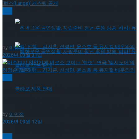
약 체결
국립극장 – 관광공사, 공연 관광 활성화 업무협
연극
임주환∙박성훈∙김경남 x 정운선∙전소민∙신윤지 출연!
약 체결
연극 ‘렁스(Lungs)’ 캐스팅 공개
by
이민정
2026년 03월 31일
연극
혜화로운 공연생활, 자립준비 청년 후원 방송
마주보지 않았기에 비로소 보이는 ‘햄릿’…연극 ‘엘시
노어’의 허영손·강은빈
‘비바! 뮤지컬’ 진행 … 김지훈, 신성민, 윤소호 등
혜화로운 공연생활, 자립준비 청년 후원 방송
by
이민정
2026년 03월 12일
뮤지컬 배우와의 콜라보 제품 판매
‘비바! 뮤지컬’ 진행 … 김지훈, 신성민, 윤소호 등
연극