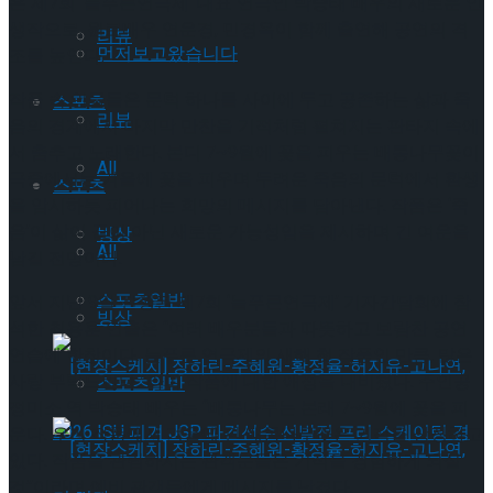
은 제7회 ‘늘푸른연극제’ 대표 연극인 박승태 배우의 새로운 인
생작으로, 원로배우 연운경, 민경옥이 함께 출연해 공연의 격
리뷰
먼저보고왔습니다
조를 높인다.
작품 속 인물들은 문턱 하나를 사이에 두고 공존하는 삶과 죽
스포츠
리뷰
음의 경계에서 마지막 만찬을 기적처럼 펼쳐지는 판타지 속에
서 춤추고 노래한다. 본디 7~9월에 꽃을 피우는 배롱나무꽃이
All
극중에서는 겨울에 꽃을 피우며 두려운 죽음의 문턱에서 환생
스포츠
을 암시하듯 피어나는 희망의 메시지를 담아낸다. 작품은 ‘죽
음’이 삶이 끝이 아닌 새로운 가능성임을 제시하며 긴 여운을
빙상
All
남길 전망이다.
스포츠일반
앞서 지난 9일 진행된 제7회 ‘늘푸른연극제’ 기자간담회에 참
빙상
석한 최용훈 연출은 “여러 배우분들과 따뜻하고 보람찬 공연
연습에 한창이다. 늘푸른 연극제의 새해 첫 작품인 만큼, 많은
사랑 부탁드린다.”라며 작품에 대한 애정을 내비쳤다. 주인공
스포츠일반
정미소 역 박승태 배우는 “배롱나무는 본래 7~9월에 꽃을 피
운다. 우리 작품에서 겨울에 핀 배롱나무꽃은 기적을 상징하고
있다. 작품을 관람하시는 관객분들은 기적을 경험하게 되실
것”이라며 예비 관객들에게 메시지를 남겼다.