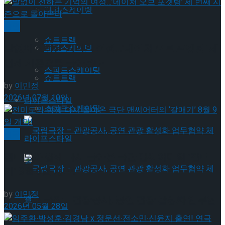
Trending Tags
피겨스케이팅
공연
쇼트트랙
말없이 전하는 기억의 여정…’네이처 오브 포겟팅’ 세
피겨스케이팅
번째 시즌으로 돌아온다
스피드스케이팅
쇼트트랙
by
이민정
2026년 07월 10일
라이프스타일
스피드스케이팅
연극
라이프스타일
전미도와 함께 다시 돌아온 극단 맨씨어터의 ‘갈매
기’ 8월 9일 개막!
by
이민정
국립극장 – 관광공사, 공연 관광 활성화 업무협
2026년 05월 28일