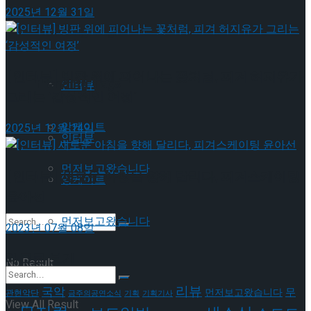
2025년 12월 31일
이호원
Trending Tags
[인터뷰] 빙판 위에 피어나는 꽃처럼, 피겨 허지유가
Trending Tags
인터뷰
그리는 ‘감성적인 여정’
앙케이트
2025년 12월 14일
인터뷰
먼저보고왔습니다
[인터뷰] 새로운 아침을 향해 달리다, 피겨스케이팅
앙케이트
윤아선
먼저보고왔습니다
2023년 07월 08일
태그로 보기
No Result
리뷰
국악
무
먼저보고왔습니다
관현악단
금주의공연소식
기획
기획기사
View All Result