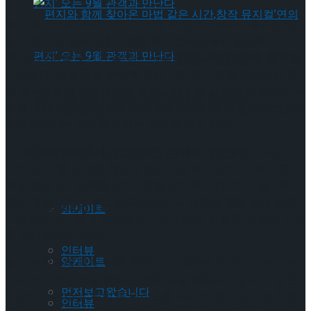
‘늘푸른연극제'(주관 스튜디오 반, 후원 한국문화예술위원회)
는 대한민국 연극계에 기여한 원로 연극인들의 업적을 기르는
편지와 함께 찾아온 마법 같은 시간,창작 뮤지
축제로, 7회를 맞이한 올해는 ‘새로움을 말하다’이라는 부제를
내세웠다. ‘새로움’을 주제로 오랜 시간 연극계를 책임져온 원
로 연극인들이 현역으로서 걸어갈 새로운 길에 대한 응원의 의
컬’연의 편지’ 오는 9월 관객과 만난다
미를 담고 있으며, 대한민국 연극계의 가치를 새로운 차원으로
편지와 함께 찾아온 마법 같은 시간,창작 뮤지
승격시킨다는 각오를 다지는 의미를 담고 있다.
컬’연의 편지’ 오는 9월 관객과 만난다
제7회 ‘늘푸른연극제’가 소개하는 작품은 총 4편으로, 지난
Trending Tags
2022년 10월 공연된 개막작 ‘겹괴기담’을 비롯해 ‘겨울 배롱나
무꽃 피는 날’, ‘영월행 일기’, ‘꽃을 받아줘’이다. 이번 ‘늘푸른연
극제’에 참여하는 원로 연극인들은 각 작품을 통해 삶과 죽음,
Trending Tags
앙케이트
시공간을 넘나들며 동시대적 가치에 대해 성찰할 수 있는 시간
을 선사한다는 각오다.
인터뷰
앙케이트
‘늘푸른연극제’의 두 번째 공연이자 2023년 첫 개막작으로 연
극제의 본격 시작을 알리는 연극 ‘겨울 배롱나무꽃 피는 날’은
먼저보고왔습니다
안중익 단편소설 ‘문턱’을 원작으로 하는 작품이다. 이번 작품
인터뷰