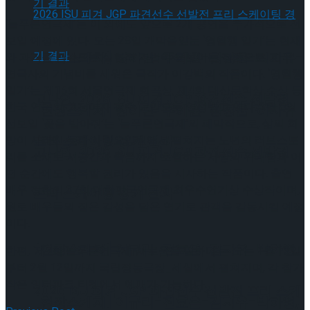
‘늘푸른연극제’는 이 외에도 앞으로 2개 공연을 추가적으로 선
보일 예정에 있다. 오는 28일 개막을앞둔 ‘영월행 일기’는 현재
[현장스케치] 장하린-주혜원-황정율-허지유-
와 과거를 넘나드는 실험적 기법이 돋보이는 작품으로, 한국
연극사의 기념비를 세워온 극작가 이강백의 작품이다. ‘영월행
일기’는 제15회 서울연극제 희곡상, 제4회 대산문학상 수상 등
고나연, 2026 ISU 피겨 JGP 파견선수 선발전
한국 연극의 고전이자 필수 교양으로 인정받고 있다. 2월 8일
[현장스케치] 장하린-주혜원-황정율-허지유-
선보일 ‘꽃을 받아줘’는 ‘늘푸른연극제’의 폐막작으로, 삶의 희
프리 스케이팅 경기 결과
망이 사라진 듯한 사랑요양원에서 펼쳐지는 노년의 러브스토
고나연, 2026 ISU 피겨 JGP 파견선수 선발전
리를 소재로 시공간과 죽음까지 초월하는 사랑의 위대함과 어
떤 순간에도 행복할 권리가 있음을 시사하는 작품이다. 출연
배우 정현의 37회 대한민국연극제 최우수연기상 수상작이며,
프리 스케이팅 경기 결과
원로 배우들의 짙은 감성을 담은 연기로 관객을 감동시킬 예정
이다.
[현장스케치] 이규리-전효은-김지유-박하영,
한편, ‘제7회 늘푸른연극제-새로움을 말하다’는 오는 1월 13일
부터 2월 12일까지 국립정동극장_세실에서 펼쳐지며, 각 참가
작은 인터파크 티켓에서 예매가 가능하다.
2026 ISU 피겨 JGP 파견선수 선발전 프리 스케
[현장스케치] 이규리-전효은-김지유-박하영,