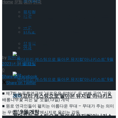
공연일반
Home
문화
공연
연극
뮤지컬
원로 연극인들이 펼치는 아름
국악
다운 무대, 연극 ‘겨울 배롱나
연극
뮤지컬
무꽃 피는 날’ 개막
클래식
연극
by
임민규
클래식
2023년 01월 13일
0
Share on Facebook
Share on Twitter
■ 제7회 늘푸른연극제 ‘새로움을 말하다’, 두 번째 공연 ‘겨울
젠더프리 캐스팅으로 돌아온 뮤지컬’아나키스
배롱나무꽃 피는 날’ 오늘(13일) 개막
■ 원로 연극인들이 펼치는 아름다운 무대 – 무대가 주는 의미
트’ 9월 개막
는 무엇인가, 묵직한 메시지로 울리는 감동
젠더프리 캐스팅으로 돌아온 뮤지컬’아나키스