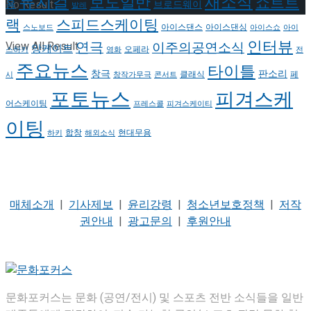
뮤지컬
새소식
보도일반
쇼트트
용
No Result
브로드웨이
발레
랙
스피드스케이팅
아이스댄스
아이스댄싱
스노보드
아이스쇼
아이
인터뷰
연극
View All Result
이주의공연소식
앙케이트
오페라
스하키
영화
전
주요뉴스
타이틀
판소리
창극
클래식
페
시
창작가무극
콘서트
포토뉴스
피겨스케
어스케이팅
프레스콜
피겨스케이티
이팅
현대무용
합창
하키
해외소식
매체소개
|
기사제보
|
윤리강령
|
청소년보호정책
|
저작
권안내
|
광고문의
|
후원안내
문화포커스는 문화 (공연/전시) 및 스포츠 전반 소식들을 일반