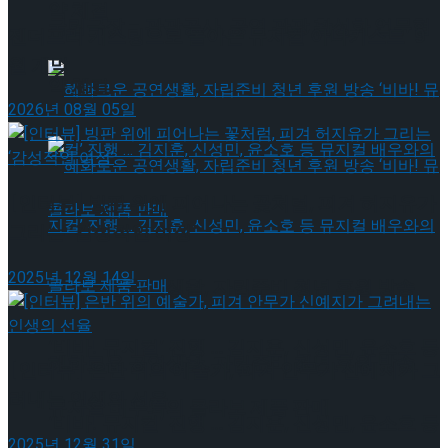
약 체결
국립극장 – 관광공사, 공연 관광 활성화 업무협
젠더프리 캐스팅으로 돌아온 뮤지컬’아나키스트’ 9
월 개막
약 체결
2026년 08월 05일
[인터뷰] 빙판 위에 피어나는 꽃처럼, 피겨 허지유가
그리는 ‘감성적인 여정’
2025년 12월 14일
혜화로운 공연생활, 자립준비 청년 후원 방송
‘비바! 뮤지컬’ 진행 … 김지훈, 신성민, 윤소호 등
혜화로운 공연생활, 자립준비 청년 후원 방송
[인터뷰] 은반 위의 예술가, 피겨 안무가 신예지가 그
려내는 인생의 선율
뮤지컬 배우와의 콜라보 제품 판매
‘비바! 뮤지컬’ 진행 … 김지훈, 신성민, 윤소호 등
2025년 12월 31일