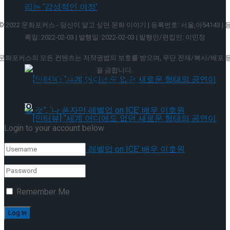
[인터뷰] 빙판 위에 피어나는 꽃처럼, 피겨 허지
© 2022 문화포커스 - 당신이 알고 싶던 문화 이야기 | 등록번호: 서울,아54143 | 
유가 그리는 ‘감성적인 여정’
록일: 2022-02-03 | 발행일: 2022-02-03 | 발행인/편집인: 이민정
[인터뷰] 빙판 위에 피어나는 꽃처럼, 피겨 허지
문화포커스의 모든 컨텐츠는 저작권법의 보호를 받으며, 무단 전재/복사/배포 
을 금합니다.
유가 그리는 ‘감성적인 여정’
Welcome Back!
Login to your account below
[인터뷰] “세계 어디에도 없던 새로운 형태의
공연이 될 것”, ‘나 혼자만 레벨업 on ICE’ 배우
[인터뷰] “세계 어디에도 없던 새로운 형태의
Remember Me
이호원
공연이 될 것”, ‘나 혼자만 레벨업 on ICE’ 배우