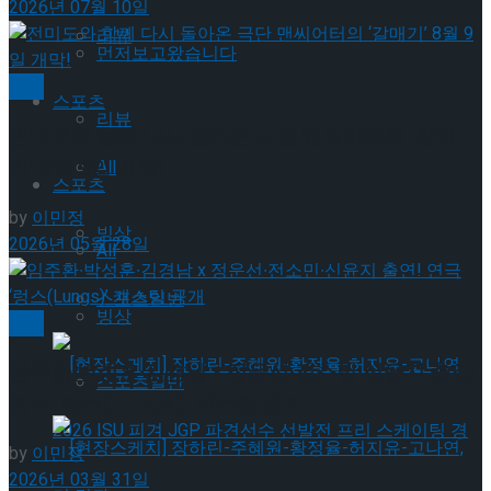
2026년 07월 10일
리뷰
먼저보고왔습니다
연극
스포츠
리뷰
전미도와 함께 다시 돌아온 극단 맨씨어터의 ‘갈매
기’ 8월 9일 개막!
All
스포츠
by
이민정
빙상
2026년 05월 28일
All
스포츠일반
빙상
연극
임주환∙박성훈∙김경남 x 정운선∙전소민∙신윤지 출연!
스포츠일반
연극 ‘렁스(Lungs)’ 캐스팅 공개
by
이민정
2026년 03월 31일