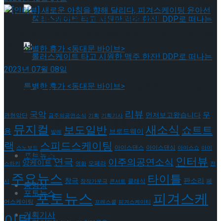
뮤지컬 배우와의 콜라보 제품 판매
[인터뷰] 새로운 아침을 향해 달리다, 피겨스케이팅
윤아선
2023년 07월 08일
롤러스케이트 타고 시원한 맥주 한잔! DDP로 떠
태그로 보기
리뷰
국악
무
나는 특별한 휴가 <동대문 바이브>
먼저보고왔습니다
관현악단
금주의공연소식
기획
기획기사
롤러스케이트 타고 시원한 맥주 한잔! DDP로 떠
뮤지컬
새소식
보도일반
쇼트트
용
브로드웨이
발레
랙
스피드스케이팅
아이스댄스
아이스댄싱
스노보드
아이스쇼
아이
나는 특별한 휴가 <동대문 바이브>
포토뉴스
인터뷰
연극
이주의공연소식
앙케이트
오페라
스하키
영화
전
주요뉴스
타이틀
판소리
창극
클래식
페
시
창작가무극
콘서트
동영상
포토뉴스
포토뉴스
피겨스케
어스케이팅
프레스콜
피겨스케이티
기획기사
이팅