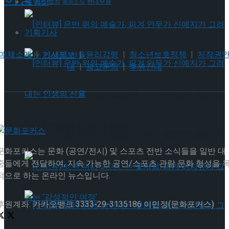
동영상
현대무용
합창
하키
해외소식
기획기사
매체소개
|
기사제보
|
윤리강령
|
청소년보호정책
|
저작권
내
|
광고문의
|
후원안내
[인터뷰] 은반 위의 예술가, 피겨 안무가 신예지
가 그려내는 인생의 선율
[인터뷰] 은반 위의 예술가, 피겨 안무가 신예지
문화포커스는 문화 (공연/전시) 및 스포츠 전반 소식들을 일반 대
중들에게 전달하여, 지속 가능한 공연/스포츠 관람 문화 형성을 
가 그려내는 인생의 선율
적으로 하는 온라인 뉴스입니다.
후원계좌: 카카오뱅크 3333-29-3135186 이민정(문화포커스)