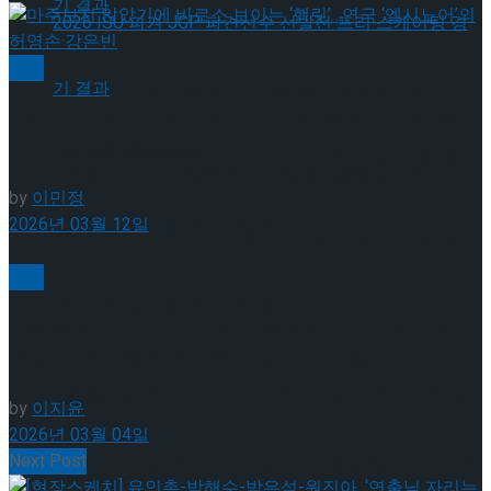
연극
[현장스케치] 장하린-주혜원-황정율-허지유-
마주보지 않았기에 비로소 보이는 ‘햄릿’…연극 ‘엘시
노어’의 허영손·강은빈
고나연, 2026 ISU 피겨 JGP 파견선수 선발전
[현장스케치] 장하린-주혜원-황정율-허지유-
by
이민정
프리 스케이팅 경기 결과
2026년 03월 12일
고나연, 2026 ISU 피겨 JGP 파견선수 선발전
연극
프리 스케이팅 경기 결과
간절함과 여유 사이, 배우 오승윤의 30년 “앞으로는
조금 더 여유롭게 연기하고 싶어요” – ②
[현장스케치] 이규리-전효은-김지유-박하영,
by
이지윤
2026년 03월 04일
2026 ISU 피겨 JGP 파견선수 선발전 프리 스케
Next Post
[현장스케치] 이규리-전효은-김지유-박하영,