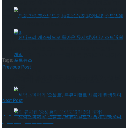
이 날 연습실 공개에는 파우스트 역의 유인촌, 메피스토 역의
박해수, 젊은 파우스트 역의 박은석, 그레첸 역의 원진아를 비
타크로스드’ 9월 재연
롯한 전 출연진이 연습 장면을 시연했고 양정웅 연출과 주연
배우들이 기자간담회 시간을 가졌다.
연극 <파우스트>는 독일 문호의 거장 ‘괴테’의 인생 역작으로
주인공 ‘파우스트’가 악마 ‘메피스토’와의 영혼을 건 거래로 인
해 펼쳐지는 이야기로 오는 3월 31일 개막을 앞두고 있다.
젠더프리 캐스팅으로 돌아온 뮤지컬’아나키스
Tags:
포토뉴스
Previous Post
트’ 9월 개막
젠더프리 캐스팅으로 돌아온 뮤지컬’아나키스
[현장스케치] 유인촌-박해수-박은석-원진아, 모두가
다 주인공
트’ 9월 개막
Next Post
[현장스케치] 유인촌-박해수-박은석-원진아, ‘연출
님 자리는 여기예요~’