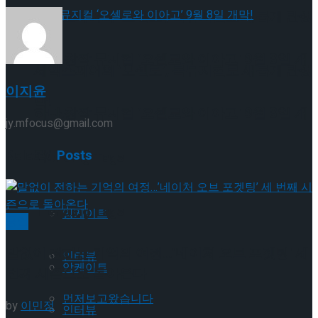
셰익스피어의 ‘오셀로’, 록뮤지컬로 새롭게 탄생
하다.창작 뮤지컬 ‘오셀로와 이아고’ 9월 8일 개
셰익스피어의 ‘오셀로’, 록뮤지컬로 새롭게 탄생
이지윤
막!
하다.창작 뮤지컬 ‘오셀로와 이아고’ 9월 8일 개
jy.mfocus@gmail.com
Related
Posts
막!
Trending Tags
Trending Tags
앙케이트
공연
말없이 전하는 기억의 여정…’네이처 오브 포겟팅’ 세
인터뷰
앙케이트
번째 시즌으로 돌아온다
먼저보고왔습니다
by
이민정
인터뷰