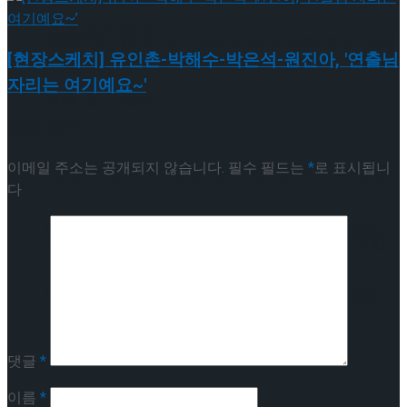
이팅 경기 결과
2026 ISU 피겨 JGP 파견선수 선발전 프리 스케
[현장스케치] 유인촌-박해수-박은석-원진아, '연출님
자리는 여기예요~'
이팅 경기 결과
답글 남기기
이메일 주소는 공개되지 않습니다.
필수 필드는
*
로 표시됩니
[현장스케치] 김민송-문지원-정수빈-이효원-
다
최진아, 2026 ISU 피겨 JGP 파견선수 선발전
[현장스케치] 김민송-문지원-정수빈-이효원-
프리 스케이팅 경기 결과
최진아, 2026 ISU 피겨 JGP 파견선수 선발전
프리 스케이팅 경기 결과
Trending Tags
댓글
*
이름
*