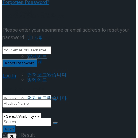
Forgotten Password?
이호원
Trending Tags
Retrieve your password
Please enter your username or email address to reset your
Trending Tags
password.
인터뷰
앙케이트
인터뷰
먼저보고왔습니다
Log In
앙케이트
Add New Playlist
먼저보고왔습니다
No Result
View All Result