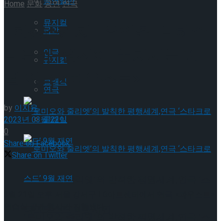
공연일반
Home
문화
공연
연극
뮤지컬
[현장스케치] 유인촌-박해수-
국악
박은석-원진아, 놓쳐서는 안
연극
뮤지컬
될 연극 <파우스트>
클래식
연극
by
이지윤
클래식
2023년 03월 22일
0
Share on Facebook
Share on Twitter
‘로미오와 줄리엣’의 발칙한 평행세계,연극 ‘스
3월 21일 오후 서울 강서구 LG아트센터에서 연극 <파우스트>
연습실 공개 행사가 진행됐다.
타크로스드’ 9월 재연
‘로미오와 줄리엣’의 발칙한 평행세계,연극 ‘스