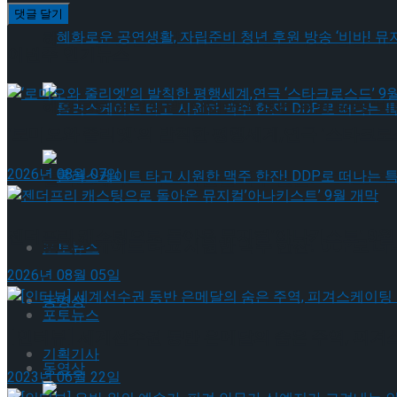
혜화로운 공연생활, 자립준비 청년 후원 방송 ‘비바
이번주 인기뉴스
혜화로운 공연생활, 자립준비 청년 후원 방송 ‘비바
‘로미오와 줄리엣’의 발칙한 평행세계,연극 ‘스타크로스
2026년 08월 07일
롤러스케이트 타고 시원한 맥주 한잔! DDP로 떠
젠더프리 캐스팅으로 돌아온 뮤지컬’아나키스트’ 9월
롤러스케이트 타고 시원한 맥주 한잔! DDP로 떠
포토뉴스
2026년 08월 05일
동영상
포토뉴스
[인터뷰] 세계선수권 동반 은메달의 숨은 주역, 피겨
기획기사
동영상
2023년 06월 22일