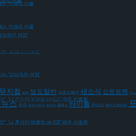
그려내는 인생의 선율
가 그려내는 인생의 선율
그리는 ‘감성적인 여정’
가 그려내는 인생의 선율
유가 그리는 ‘감성적인 여정’
뮤지컬
새소식
보도일반
쇼트트랙
브로드웨이
발레
스노
유가 그리는 ‘감성적인 여정’
요뉴스
타이틀
판소리
창극
클래식
페어스케이팅
창작가무극
콘서트
될 것”, ‘나 혼자만 레벨업 on ICE’ 배우 이호원