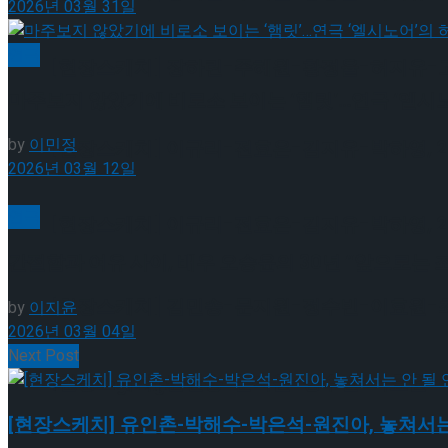
2026년 03월 31일
연극
[현장스케치] 장하린-주혜원-황정율-허지유-고나연
마주보지 않았기에 비로소 보이는 ‘햄릿’…연극 ‘엘시
by
이민정
[현장스케치] 이규리-전효은-김지유-박하영, 202
2026년 03월 12일
연극
[현장스케치] 이규리-전효은-김지유-박하영, 202
간절함과 여유 사이, 배우 오승윤의 30년 “앞으로는 
[현장스케치] 김민송-문지원-정수빈-이효원-최진아
by
이지윤
2026년 03월 04일
Next Post
[현장스케치] 김민송-문지원-정수빈-이효원-최진아
Trending Tags
[현장스케치] 유인촌-박해수-박은석-원진아, 놓쳐서는