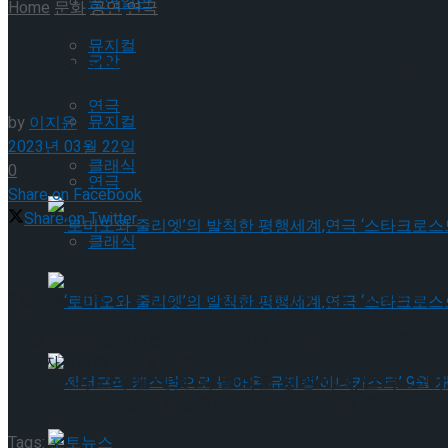
공연일반
Home
문화
공연
연극
뮤지컬
[현장스케치] 유인촌-박해수-
국악
연극
뮤지컬
by
이지윤
2023년 03월 22일
클래식
0
연극
Share on Facebook
Share on Twitter
클래식
3월 21일 오후 서울 강서구 LG아트센터에서 연극 <파우스트>
‘로미오와 줄리엣’의 발칙한 평행세계,연극 ‘스타
이 날 연습실 공개에는 파우스트 역의 유인촌, 메피스토 역의 
이 기자간담회 시간을 가졌다.
‘로미오와 줄리엣’의 발칙한 평행세계,연극 ‘스타
연극 <파우스트>는 독일 문호의 거장 ‘괴테’의 인생 역작으로 주
Tags:
포토뉴스