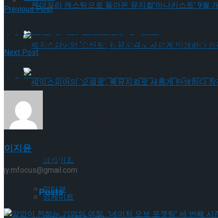
젠더프리 캐스팅으로 돌아온 뮤지컬’아나키스트’
Previous Post
[현장스케치] 연극 , 화기애애한 분위기
젠더프리 캐스팅으로 돌아온 뮤지컬’아나키스트’
Next Post
[현장스케치] 유인촌-박해수-박은석-원진아, 놓쳐서는
셰익스피어의 ‘오셀로’, 록뮤지컬로 새롭게 탄생하
셰익스피어의 ‘오셀로’, 록뮤지컬로 새롭게 탄생하
Trending Tags
이지윤
Trending Tags
앙케이트
jy.mfocus@gmail.com
인터뷰
Related
Posts
앙케이트