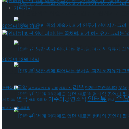
기획기사
[인터뷰] 은반 위의 예술가, 피겨 안무가 신예지가 
[인터뷰] 은반 위의 예술가, 피겨 안무가 신예지
2025년 12월 31일
[인터뷰] 빙판 위에 피어나는 꽃처럼, 피겨 허지유가 
[인터뷰] 은반 위의 예술가, 피겨 안무가 신예지
2025년 12월 14일
[인터뷰] 빙판 위에 피어나는 꽃처럼, 피겨 허지
태그로 보기
리뷰
국악
무용
먼저보고왔습니다
관현악단
금주의공연소식
기획
기획기사
[인터뷰] 빙판 위에 피어나는 꽃처럼, 피겨 허지
주
인터뷰
연극
이주의공연소식
케이트
오페라
영화
전시
현대무용
해외소식
[인터뷰] “세계 어디에도 없던 새로운 형태의 공연이 