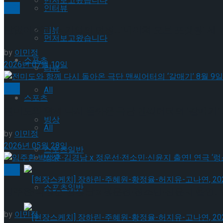
먼저보고왔습니다
공연
인터뷰
말없이 전하는 기억의 여정…’네이처 오브 포겟팅’ 세
리뷰
먼저보고왔습니다
by
이민정
스포츠
2026년 07월 10일
리뷰
연극
All
스포츠
전미도와 함께 다시 돌아온 극단 맨씨어터의 ‘갈매기’ 8
빙상
All
by
이민정
2026년 05월 28일
스포츠일반
빙상
연극
스포츠일반
임주환∙박성훈∙김경남 x 정운선∙전소민∙신윤지 출연! 연
by
이민정
[현장스케치] 장하린-주혜원-황정율-허지유-고나연