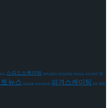
스피드스케이팅
앙
아이스댄스
아이스댄싱
보드
아이스쇼
아이스하키
포토뉴스
피겨스케이팅
합창
프레스콜
피겨스케이티
하키