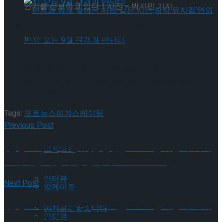
연기를 선보이고 있다. | 사진 = 박지민 기자
12월 2일 토요일 의정부실내빙상장에서 2023 전국남녀 피겨
스케이팅 회장배 랭킹대회 겸 국가대표 1차 선발전 3일차 대
편지와 함께 찾아온 마법 같은 시간,창작 뮤지
회가 진행됐다.
이날 시니어 남자 싱글 부문의 이시형(고려대)이 Michael
컬’연의 편지’ 오는 9월 관객과 만난다
편지와 함께 찾아온 마법 같은 시간,창작 뮤지
Buble의 ‘Feeling Good’에 맞춰 쇼트 프로그램 연기를 선보이
고 있다. 이시형은 총점 71.91점으로 6위를 기록했다.
컬’연의 편지’ 오는 9월 관객과 만난다
Trending Tags
Tags:
포토뉴스
피겨스케이팅
Previous Post
[현장스케치] 서민규(경신중), 2023 전국남녀 피겨
Trending Tags
앙케이트
스케이팅 회장배 랭킹대회 쇼트 프로그램
인터뷰
Next Post
앙케이트
[현장스케치] 차준환(고려대), 2023 전국남녀 피겨
먼저보고왔습니다
인터뷰
스케이팅 회장배 랭킹대회 쇼트 프로그램