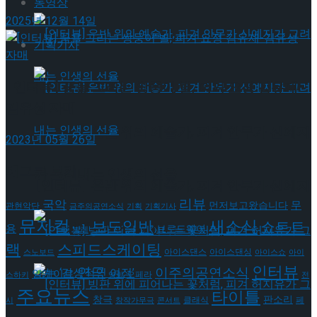
동영상
2025년 12월 14일
기획기사
[인터뷰] 꿈을 그리는 쌍둥이 별, 피겨 요정 김유재-
김유성 자매
[인터뷰] 은반 위의 예술가, 피겨 안무가 신예지
2023년 05월 26일
태그로 보기
가 그려내는 인생의 선율
[인터뷰] 은반 위의 예술가, 피겨 안무가 신예지
리뷰
국악
무
먼저보고왔습니다
관현악단
금주의공연소식
기획
기획기사
뮤지컬
새소식
보도일반
쇼트트
가 그려내는 인생의 선율
용
브로드웨이
발레
랙
스피드스케이팅
아이스댄스
아이스댄싱
스노보드
아이스쇼
아이
인터뷰
연극
이주의공연소식
앙케이트
오페라
스하키
영화
전
주요뉴스
타이틀
판소리
창극
클래식
페
시
창작가무극
콘서트