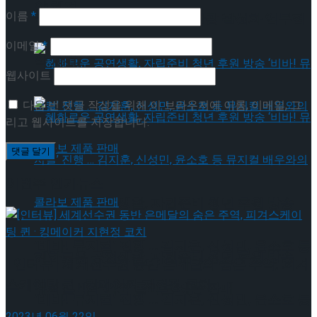
약 체결
이름
*
국립극장 – 관광공사, 공연 관광 활성화 업무협
이메일
*
약 체결
웹사이트
다음 번 댓글 작성을 위해 이 브라우저에 이름, 이메일, 그
리고 웹사이트를 저장합니다.
이번주 인기뉴스
혜화로운 공연생활, 자립준비 청년 후원 방송
‘비바! 뮤지컬’ 진행 … 김지훈, 신성민, 윤소호 등
혜화로운 공연생활, 자립준비 청년 후원 방송
[인터뷰] 세계선수권 동반 은메달의 숨은 주역, 피겨
스케이팅 퀸 · 킹메이커 지현정 코치
뮤지컬 배우와의 콜라보 제품 판매
‘비바! 뮤지컬’ 진행 … 김지훈, 신성민, 윤소호 등
2023년 06월 22일