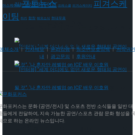
포토뉴스
피겨스케
[인터뷰] 빙판 위에 피어나는 꽃처럼, 피겨 허지
어스케이팅
프레스콜
피겨스케이티
이팅
현대무용
합창
하키
해외소식
유가 그리는 ‘감성적인 여정’
[인터뷰] 빙판 위에 피어나는 꽃처럼, 피겨 허지
유가 그리는 ‘감성적인 여정’
매체소개
|
기사제보
|
윤리강령
|
청소년보호정책
|
저작권
내
|
광고문의
|
후원안내
[인터뷰] “세계 어디에도 없던 새로운 형태의
공연이 될 것”, ‘나 혼자만 레벨업 on ICE’ 배우
문화포커스는 문화 (공연/전시) 및 스포츠 전반 소식들을 일반 대
[인터뷰] “세계 어디에도 없던 새로운 형태의
중들에게 전달하여, 지속 가능한 공연/스포츠 관람 문화 형성을 
적으로 하는 온라인 뉴스입니다.
이호원
공연이 될 것”, ‘나 혼자만 레벨업 on ICE’ 배우