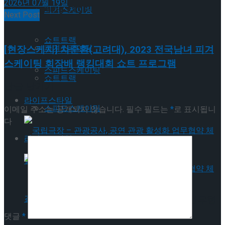
2026년 07월 19일
Trending Tags
피겨스케이팅
Next Post
쇼트트랙
피겨스케이팅
[현장스케치] 차준환(고려대), 2023 전국남녀 피겨
스케이팅 회장배 랭킹대회 쇼트 프로그램
스피드스케이팅
쇼트트랙
답글 남기기
라이프스타일
스피드스케이팅
이메일 주소는 공개되지 않습니다.
필수 필드는
*
로 표시됩니
다
라이프스타일
국립극장 – 관광공사, 공연 관광 활성화 업무협
댓글
*