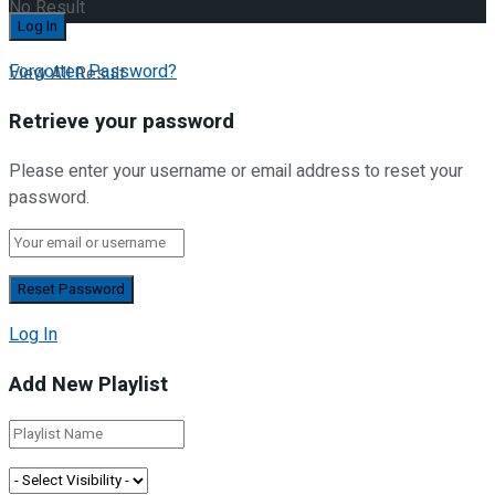
No Result
Forgotten Password?
View All Result
Retrieve your password
Please enter your username or email address to reset your
password.
Log In
Add New Playlist