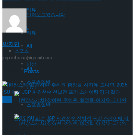
리뷰
먼저보고왔습니다
스포츠
리뷰
박지민
All
스포츠
jmp.mfocus@gmail.com
빙상
All
Related
Posts
스포츠일반
빙상
빙상
스포츠일반
[현장스케치] 장하린-주혜원-황정율-허지유-고나
연, 2026 ISU 피겨 JGP 파견선수 선발전 프리 스케
이팅 경기 결과