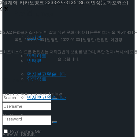
후원계좌: 카카오뱅크 3333-29-3135186 이민정(문화포커스)
이호원
Trending Tags
© 2022 문화포커스 - 당신이 알고 싶던 문화 이야기 | 등록번호: 서울,아54143 | 
Trending Tags
인터뷰
록일: 2022-02-03 | 발행일: 2022-02-03 | 발행인/편집인: 이민정
문화포커스의 모든 컨텐츠는 저작권법의 보호를 받으며, 무단 전재/복사/배포 
앙케이트
을 금합니다.
인터뷰
먼저보고왔습니다
앙케이트
Welcome Back!
Login to your account below
먼저보고왔습니다
No Result
Remember Me
View All Result