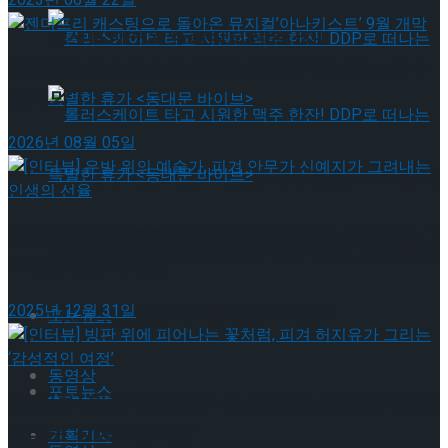
뮤지컬 배우와의 콜라보 제품 판매
젠더프리 캐스팅으로 돌아온 뮤지컬’아나키스트’ 9
월 개막
2026년 08월 05일
롤러스케이트 타고 시원한 맥주 한잔! DDP로 떠
[인터뷰] 은반 위의 예술가, 피겨 안무가 신예지가 그
나는 특별한 휴가 <동대문 바이브>
롤러스케이트 타고 시원한 맥주 한잔! DDP로 떠
려내는 인생의 선율
2025년 12월 31일
나는 특별한 휴가 <동대문 바이브>
포토뉴스
동영상
포토뉴스
[인터뷰] 빙판 위에 피어나는 꽃처럼, 피겨 허지유가
그리는 ‘감성적인 여정’
기획기사