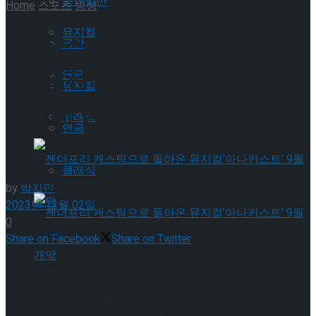
공연일반
Home
스포츠
빙상
뮤지컬
[현장스케치] 이시형(고려대),
국악
2023 전국남녀 피겨스케이팅
연극
뮤지컬
회장배 랭킹대회 쇼트 프로그
클래식
연극
램
클래식
by
박지민
2023년 12월 02일
0
Share on Facebook
Share on Twitter
젠더프리 캐스팅으로 돌아온 뮤지컬’아나키스
트’ 9월 개막
젠더프리 캐스팅으로 돌아온 뮤지컬’아나키스