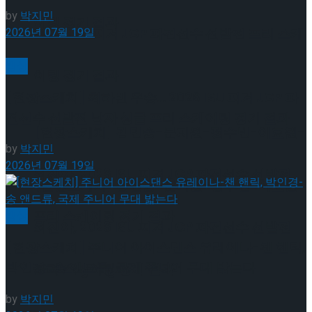
by
박지민
이팅 경기 결과
2026년 07월 19일
2026 ISU 피겨 JGP 파견선수 선발전 프리 스케
빙상
이팅 경기 결과
[현장스케치] 최하빈 우승… 2026 ISU 피겨 JGP 파
견선수 선발전 남자 싱글 프리 스케이팅 경기 결과
[현장스케치] 김민송-문지원-정수빈-이효원-
by
박지민
2026년 07월 19일
최진아, 2026 ISU 피겨 JGP 파견선수 선발전
[현장스케치] 김민송-문지원-정수빈-이효원-
프리 스케이팅 경기 결과
빙상
최진아, 2026 ISU 피겨 JGP 파견선수 선발전
[현장스케치] 주니어 아이스댄스 유레이나-챈 핸릭,
박인경-송 앤드류, 국제 주니어 무대 밟는다
프리 스케이팅 경기 결과
Trending Tags
by
박지민