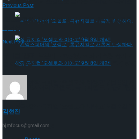
젠더프리 캐스팅으로 돌아온 뮤지컬’아나키스
Previous Post
[현장스케치] 빙판 위에 나타난 푸른빛의 물랑루즈,
트’ 9월 개막
위서영
Next Post
뮤지컬 ‘빨래’ 박은미→조상웅, 호화 캐스팅 공개 2
셰익스피어의 ‘오셀로’, 록뮤지컬로 새롭게 탄생
월 9일 개막
하다.창작 뮤지컬 ‘오셀로와 이아고’ 9월 8일 개
셰익스피어의 ‘오셀로’, 록뮤지컬로 새롭게 탄생
막!
하다.창작 뮤지컬 ‘오셀로와 이아고’ 9월 8일 개
김현진
막!
Trending Tags
hj.mfocus@gmail.com