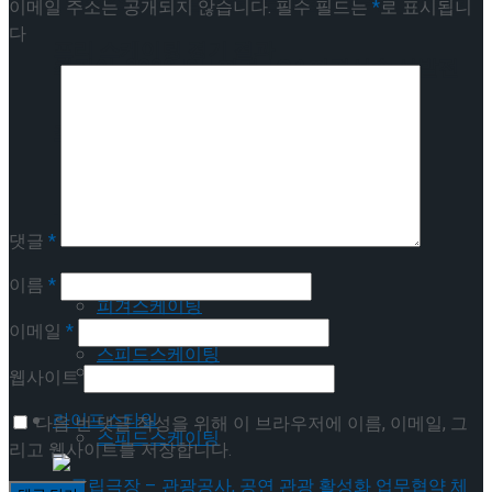
[현장스케치] 김민송-문지원-정수빈-이효원-
이메일 주소는 공개되지 않습니다.
필수 필드는
*
로 표시됩니
다
프리 스케이팅 경기 결과
최진아, 2026 ISU 피겨 JGP 파견선수 선발전
프리 스케이팅 경기 결과
Trending Tags
Trending Tags
피겨스케이팅
댓글
*
이름
*
쇼트트랙
피겨스케이팅
이메일
*
스피드스케이팅
쇼트트랙
웹사이트
라이프스타일
다음 번 댓글 작성을 위해 이 브라우저에 이름, 이메일, 그
스피드스케이팅
리고 웹사이트를 저장합니다.