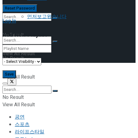
먼저보고왔습니다
Log In
Add New Playlist
No Result
View All Result
No Result
View All Result
No Result
View All Result
공연
스포츠
라이프스타일