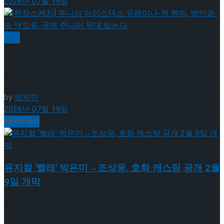
2026년 07월 19일
프리 스케이팅 경기 결과
빙상
[현장스케치] 이규리-전효은-김지유-박하영,
[현장스케치] 주니어 아이스댄스 유레이나-챈 핸릭,
박인경-송 앤드류, 국제 주니어 무대 밟는다
2026 ISU 피겨 JGP 파견선수 선발전 프리 스케
[현장스케치] 이규리-전효은-김지유-박하영,
by
박지민
이팅 경기 결과
2026년 07월 19일
2026 ISU 피겨 JGP 파견선수 선발전 프리 스케
Next Post
이팅 경기 결과
뮤지컬 '빨래' 박은미→조상웅, 호화 캐스팅 공개 2월
9일 개막
[현장스케치] 김민송-문지원-정수빈-이효원-
답글 남기기
최진아, 2026 ISU 피겨 JGP 파견선수 선발전