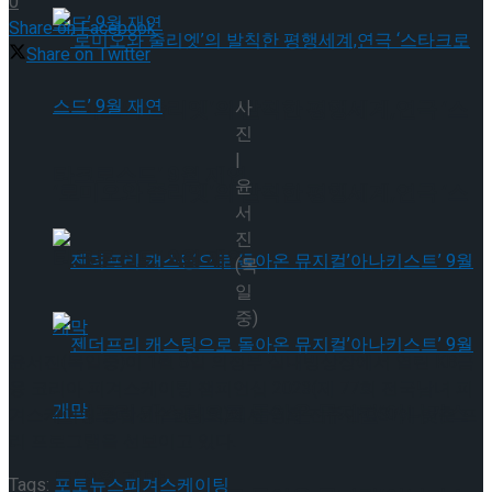
0
Share on Facebook
Share on Twitter
‘로미오와 줄리엣’의 발칙한 평행세계,연극 ‘스
사
진
|
타크로스드’ 9월 재연
윤
‘로미오와 줄리엣’의 발칙한 평행세계,연극 ‘스
서
진
타크로스드’ 9월 재연
(목
일
중)
윤서진(목일중)이 1월 8일 의정부 실내빙상장에서 열린 KB금
융 코리아 피겨스케이팅 챔피언십 2023(제 77회 전국남녀 피
젠더프리 캐스팅으로 돌아온 뮤지컬’아나키스
겨스케이팅 종합선수권대회)에서 영화 진주만 OST에 맞춘 프
리 프로그램을 선보이고 있다.
트’ 9월 개막
Tags:
포토뉴스
피겨스케이팅