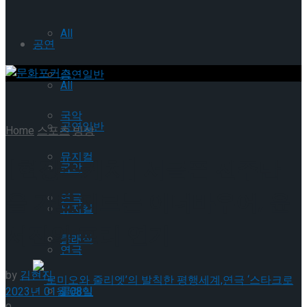
All
공연
공연일반
All
국악
공연일반
Home
스포츠
빙상
뮤지컬
[현장스케치] 서글픈 진주만
국악
을 가로지르는 이너바우어, 윤
연극
뮤지컬
서진의 프리 연기
클래식
연극
by
김현진
클래식
2023년 01월 08일