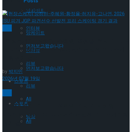
Related
Posts
Trending Tags
앙케이트
빙상
인터뷰
앙케이트
[현장스케치] 장하린-주혜원-황정율-허지유-고나
먼저보고왔습니다
연, 2026 ISU 피겨 JGP 파견선수 선발전 프리 스케
인터뷰
이팅 경기 결과
리뷰
먼저보고왔습니다
by
박지민
2026년 07월 19일
스포츠
리뷰
빙상
All
스포츠
[현장스케치] 이규리-전효은-김지유-박하영,
2026 ISU 피겨 JGP 파견선수 선발전 프리 스케이팅
빙상
All
경기 결과