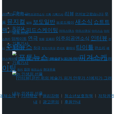
태그로 보기
나는 특별한 휴가 <동대문 바이브>
포토뉴스
리뷰
국악
무
먼저보고왔습니다
관현악단
금주의공연소식
기획
기획기사
뮤지컬
새소식
보도일반
쇼트트
용
브로드웨이
발레
동영상
랙
스피드스케이팅
아이스댄스
아이스댄싱
스노보드
아이스쇼
아이
포토뉴스
인터뷰
연극
이주의공연소식
앙케이트
오페라
스하키
영화
전
기획기사
주요뉴스
타이틀
동영상
판소리
창극
클래식
페
시
창작가무극
콘서트
포토뉴스
피겨스케
어스케이팅
프레스콜
피겨스케이티
기획기사
이팅
현대무용
합창
하키
해외소식
[인터뷰] 은반 위의 예술가, 피겨 안무가 신예지
매체소개
|
기사제보
|
윤리강령
|
청소년보호정책
|
저작권
내
|
광고문의
|
후원안내
가 그려내는 인생의 선율
[인터뷰] 은반 위의 예술가, 피겨 안무가 신예지