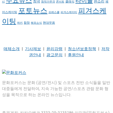
주요뉴스
타이틀
판소리
창극
클래식
페
시
창작가무극
콘서트
포토뉴스
피겨스케
어스케이팅
프레스콜
피겨스케이티
이팅
현대무용
합창
하키
해외소식
매체소개
|
기사제보
|
윤리강령
|
청소년보호정책
|
저작
권안내
|
광고문의
|
후원안내
문화포커스는 문화 (공연/전시) 및 스포츠 전반 소식들을 일반
대중들에게 전달하여, 지속 가능한 공연/스포츠 관람 문화 형
성을 목적으로 하는 온라인 뉴스입니다.