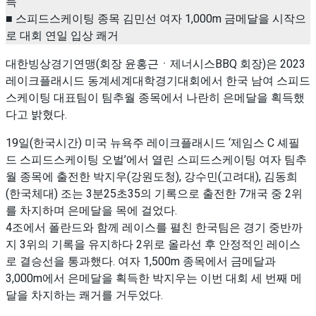
득
■ 스피드스케이팅 종목 김민선 여자 1,000m 금메달을 시작으
로 대회 연일 입상 쾌거
대한빙상경기연맹(회장 윤홍근ㆍ제너시스BBQ 회장)은 2023
레이크플래시드 동계세계대학경기대회에서 한국 남여 스피드
스케이팅 대표팀이 팀추월 종목에서 나란히 은메달을 획득했
다고 밝혔다.
19일(한국시간) 미국 뉴욕주 레이크플래시드 ‘제임스 C 셰필
드 스피드스케이팅 오벌’에서 열린 스피드스케이팅 여자 팀추
월 종목에 출전한 박지우(강원도청), 강수민(고려대), 김동희
(한국체대) 조는 3분25초35의 기록으로 출전한 7개국 중 2위
를 차지하며 은메달을 목에 걸었다.
4조에서 폴란드와 함께 레이스를 펼친 한국팀은 경기 중반까
지 3위의 기록을 유지하다 2위로 올라선 후 안정적인 레이스
로 결승선을 통과했다. 여자 1,500m 종목에서 금메달과
3,000m에서 은메달을 획득한 박지우는 이번 대회 세 번째 메
달을 차지하는 쾌거를 거두었다.