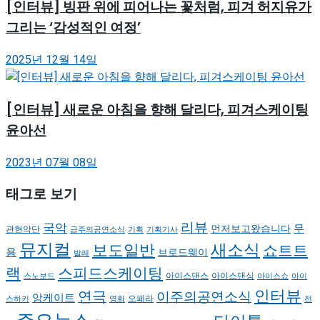
[인터뷰] 빙판 위에 피어나는 꽃처럼, 피겨 허지유가
그리는 ‘감성적인 여정’
2025년 12월 14일
[인터뷰] 새로운 아침을 향해 달리다, 피겨스케이팅
윤아선
2023년 07월 08일
태그로 보기
리뷰
국악
무
먼저보고왔습니다
관현악단
금주의공연소식
기획
기획기사
뮤지컬
새소식
보도일반
쇼트트
용
브로드웨이
발레
랙
스피드스케이팅
아이스댄스
아이스댄싱
스노보드
아이스쇼
아이
인터뷰
연극
이주의공연소식
앙케이트
오페라
스하키
영화
전