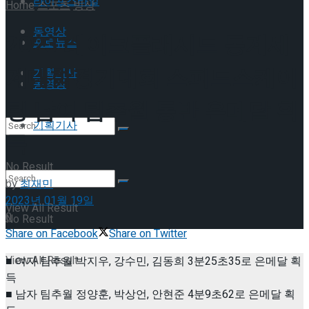
라이프스타일
Home
스포츠
빙상
동영상
2023 레이크플래시드 동계세
포토뉴스
계대학경기대회 스피드스케이
기획기사
동영상
팅 남여 팀추월 동반 은메달 획
기획기사
득
No Result
by
최재민
2023년 01월 19일
View All Result
0
No Result
Share on Facebook
Share on Twitter
View All Result
■ 여자 팀추월 박지우, 강수민, 김동희 3분25초35로 은메달 획
득
■ 남자 팀추월 정양훈, 박상언, 안현준 4분9초62로 은메달 획