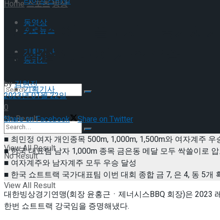
라이프스타일
Home
스포츠
빙상
동영상
2023 레이크플래시드 동계세계
포토뉴스
동 싹쓸이, 남여 계주 우승
기획기사
동영상
by
김현진
기획기사
2023년 01월 22일
0
No Result
Share on Facebook
Share on Twitter
■ 최민정 여자 개인종목 500m, 1,000m, 1,500m와 여자계주
View All Result
■ 한국 대표팀 남자 1,000m 종목 금은동 메달 모두 싹쓸이로 
No Result
■ 여자계주와 남자계주 모두 우승 달성
■ 한국 쇼트트랙 국가대표팀 이번 대회 종합 금 7, 은 4, 동 5개
View All Result
대한빙상경기연맹(회장 윤홍근ㆍ제너시스BBQ 회장)은 2023 레
한번 쇼트트랙 강국임을 증명해냈다.