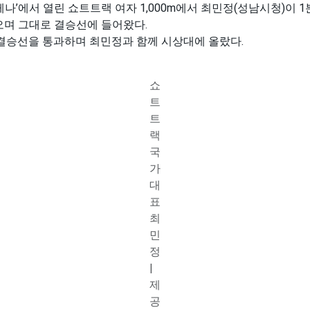
아레나’에서 열린 쇼트트랙 여자 1,000m에서 최민정(성남시청)이 
오며 그대로 결승선에 들어왔다.
 결승선을 통과하며 최민정과 함께 시상대에 올랐다.
쇼
트
트
랙
국
가
대
표
최
민
정
|
제
공