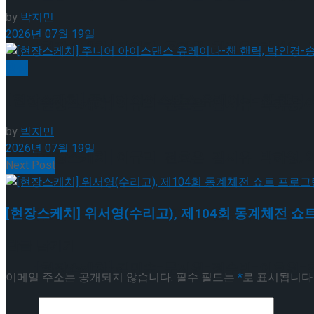
by
박지민
2026년 07월 19일
[현장스케치] 장하린-주혜원-황정율-허지유-고나연
빙상
[현장스케치] 주니어 아이스댄스 유레이나-챈 핸릭, 
[현장스케치] 이규리-전효은-김지유-박하영, 202
by
박지민
2026년 07월 19일
[현장스케치] 이규리-전효은-김지유-박하영, 202
Next Post
[현장스케치] 위서영(수리고), 제104회 동계체전 쇼
[현장스케치] 김민송-문지원-정수빈-이효원-최진아
답글 남기기
[현장스케치] 김민송-문지원-정수빈-이효원-최진아
Trending Tags
이메일 주소는 공개되지 않습니다.
필수 필드는
*
로 표시됩니다