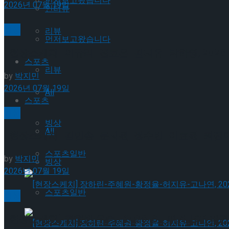
먼저보고왔습니다
2026년 07월 19일
인터뷰
빙상
리뷰
먼저보고왔습니다
[현장스케치] 이규리-전효은-김지유-박하영, 2026 
스포츠
리뷰
by
박지민
2026년 07월 19일
All
스포츠
빙상
빙상
All
[현장스케치] 김민송-문지원-정수빈-이효원-최진아, 2
스포츠일반
by
박지민
빙상
2026년 07월 19일
스포츠일반
빙상
[현장스케치] 최하빈 우승… 2026 ISU 피겨 JGP
[현장스케치] 장하린-주혜원-황정율-허지유-고나연