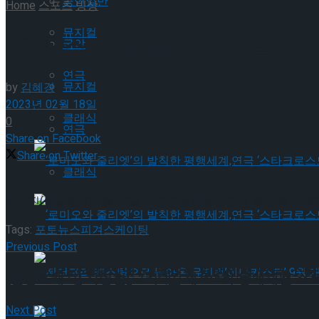
공연일반
Home
스포츠
빙상
뮤지컬
[현장스케치] 윤서진(목일중),
국악
연극
뮤지컬
by
김혜경
2023년 02월 18일
클래식
0
연극
Share on Facebook
Share on Twitter
클래식
윤서진(목일중)이 2월 18일 의정부 실내빙상장서 열린 제104
‘로미오와 줄리엣’의 발칙한 평행세계,연극 ‘스타
Tags:
포토뉴스
피겨스케이팅
Previous Post
‘로미오와 줄리엣’의 발칙한 평행세계,연극 ‘스타
[현장스케치] 차영현(고려대), 제104회 동계체전 쇼
Next Post