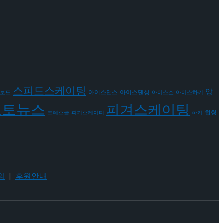
스피드스케이팅
앙
아이스댄스
아이스댄싱
보드
아이스쇼
아이스하키
포토뉴스
피겨스케이팅
합창
프레스콜
피겨스케이티
하키
의
|
후원안내