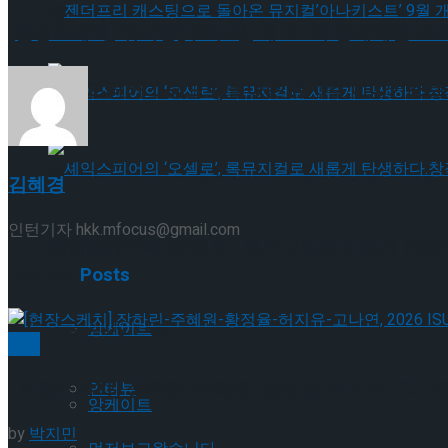
젠더프리 캐스팅으로 돌아온 뮤지컬’아나키스트’
[현장스케치] 위서영(수리고), 제104회 동계체전 쇼
젠더프리 캐스팅으로 돌아온 뮤지컬’아나키스트’
셰익스피어의 ‘오셀로’, 록뮤지컬로 새롭게 탄생하
김혜경
인턴기자 hkk.mfocus@gmail.com
셰익스피어의 ‘오셀로’, 록뮤지컬로 새롭게 탄생하
Trending Tags
Related
Posts
Trending Tags
앙케이트
빙상
[현장스케치] 장하린-주혜원-황정율-허지유-고나연, 2
인터뷰
앙케이트
by
박지민