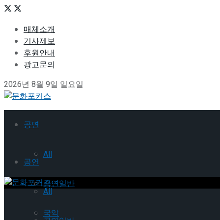
매체소개
기사제보
후원안내
광고문의
2026년 8월 9일 일요일
공연
All
공연
공연일반
All
국악