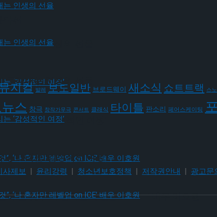
윤아선
가 그려내는 인생의 선율
가 그려내는 인생의 선율
뮤지컬
새소식
보도일반
쇼트트랙
브로드웨이
발레
스노
요뉴스
타이틀
판소리
창극
클래식
페어스케이팅
창작가무극
콘서트
유가 그리는 ‘감성적인 여정’
유가 그리는 ‘감성적인 여정’
기사제보
|
윤리강령
|
청소년보호정책
|
저작권안내
|
광고문
될 것”, ‘나 혼자만 레벨업 on ICE’ 배우 이호원