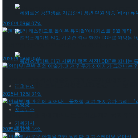
‘로미오와 줄리엣’의 발칙한 평행세계,연극 ‘스타크로스
혜화로운 공연생활, 자립준비 청년 후원 방송 ‘비바
2026년 08월 07일
혜화로운 공연생활, 자립준비 청년 후원 방송 ‘비바
젠더프리 캐스팅으로 돌아온 뮤지컬’아나키스트’ 9월
2026년 08월 05일
롤러스케이트 타고 시원한 맥주 한잔! DDP로 떠
[인터뷰] 은반 위의 예술가, 피겨 안무가 신예지가 
롤러스케이트 타고 시원한 맥주 한잔! DDP로 떠
포토뉴스
2025년 12월 31일
동영상
포토뉴스
[인터뷰] 빙판 위에 피어나는 꽃처럼, 피겨 허지유가 
기획기사
동영상
2025년 12월 14일