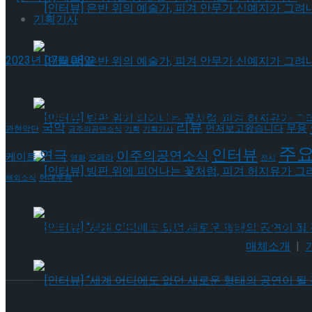
기획기사
[인터뷰] 새로운 아침을 향해 달리다, 피겨스케이팅 
2023년 07월 08일
[인터뷰] 은반 위의 예술가, 피겨 안무가 신예지
태그로 보기
[인터뷰] 은반 위의 예술가, 피겨 안무가 신예지
리뷰
국악
무용
먼저보고왔습니다
관현악단
금주의공연소식
기획
기획기사
주
인터뷰
연극
이주의공연소식
케이트
오페라
영화
전시
[인터뷰] 빙판 위에 피어나는 꽃처럼, 피겨 허지
현대무용
해외소식
[인터뷰] 빙판 위에 피어나는 꽃처럼, 피겨 허지
매체소개
|
[인터뷰] “세계 어디에도 없던 새로운 형태의 공연이 