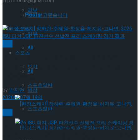
jmp.mfocus@gmail.com
리뷰
Related
Posts
먼저보고왔습니다
스포츠
리뷰
빙상
All
스포츠
[현장스케치] 장하린-주혜원-황정율-허지유-고나
연, 2026 ISU 피겨 JGP 파견선수 선발전 프리 스케
빙상
All
이팅 경기 결과
스포츠일반
by
박지민
빙상
2026년 07월 19일
스포츠일반
빙상
[현장스케치] 이규리-전효은-김지유-박하영,
2026 ISU 피겨 JGP 파견선수 선발전 프리 스케이팅