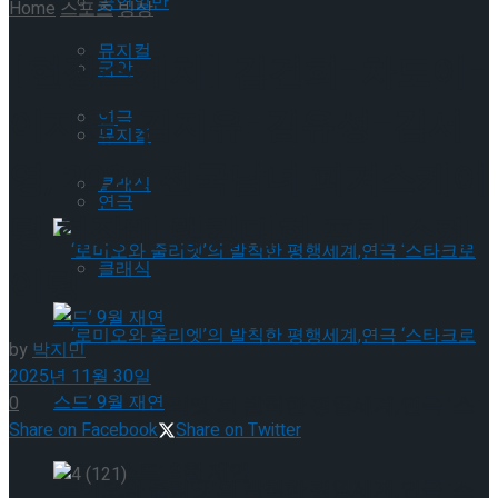
공연일반
Home
스포츠
빙상
뮤지컬
[현장스케치] 김건희-차도이-
국악
이지윤-김지유-김유성-김서
연극
뮤지컬
영, 2025 전국남녀 피겨스케이
클래식
연극
팅 회장배 랭킹대회 프리 스케
클래식
이팅
by
박지민
2025년 11월 30일
‘로미오와 줄리엣’의 발칙한 평행세계,연극 ‘스
0
Share on Facebook
Share on Twitter
타크로스드’ 9월 재연
‘로미오와 줄리엣’의 발칙한 평행세계,연극 ‘스