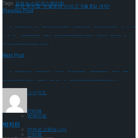
Tags:
포토뉴스
피겨스케이팅
셰익스피어의 ‘오셀로’, 록뮤지컬로 새롭게 탄생
Previous Post
[현장스케치] 한희수-박하영-이효린-이규리-김민송-
하다.창작 뮤지컬 ‘오셀로와 이아고’ 9월 8일 개
셰익스피어의 ‘오셀로’, 록뮤지컬로 새롭게 탄생
황정율, 2025 전국남녀 피겨스케이팅 회장배 랭킹
대회 프리 스케이팅
막!
하다.창작 뮤지컬 ‘오셀로와 이아고’ 9월 8일 개
Next Post
막!
Trending Tags
[현장스케치] 고나연(의정부여고), 2025 전국남녀
피겨스케이팅 회장배 랭킹대회 프리 스케이팅
Trending Tags
앙케이트
인터뷰
앙케이트
박지민
먼저보고왔습니다
인터뷰