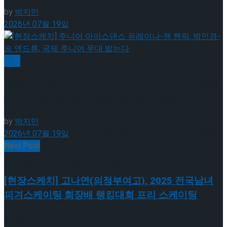
by
박지민
이팅 경기 결과
2026 ISU 피겨 JGP 파견선수 선발전 프리 스케
2026년 07월 19일
이팅 경기 결과
빙상
[현장스케치] 주니어 아이스댄스 유레이나-챈 핸릭,
[현장스케치] 김민송-문지원-정수빈-이효원-
박인경-송 앤드류, 국제 주니어 무대 밟는다
by
박지민
최진아, 2026 ISU 피겨 JGP 파견선수 선발전
2026년 07월 19일
[현장스케치] 김민송-문지원-정수빈-이효원-
Next Post
프리 스케이팅 경기 결과
최진아, 2026 ISU 피겨 JGP 파견선수 선발전
[현장스케치] 고나연(의정부여고), 2025 전국남녀
피겨스케이팅 회장배 랭킹대회 프리 스케이팅
프리 스케이팅 경기 결과
Trending Tags
답글 남기기