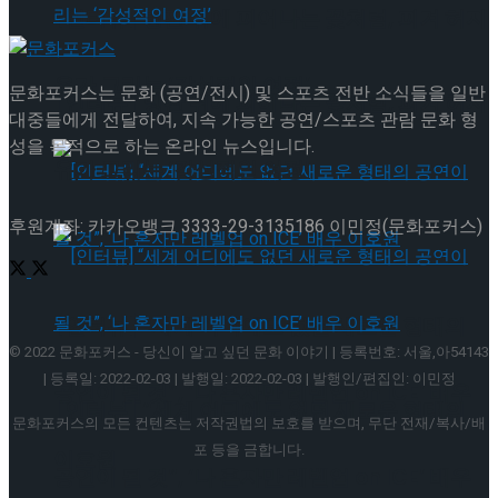
[인터뷰] 빙판 위에 피어나는 꽃처럼, 피겨 허지
유가 그리는 ‘감성적인 여정’
문화포커스는 문화 (공연/전시) 및 스포츠 전반 소식들을 일반
[인터뷰] 빙판 위에 피어나는 꽃처럼, 피겨 허지
대중들에게 전달하여, 지속 가능한 공연/스포츠 관람 문화 형
성을 목적으로 하는 온라인 뉴스입니다.
유가 그리는 ‘감성적인 여정’
후원계좌: 카카오뱅크 3333-29-3135186 이민정(문화포커스)
[인터뷰] “세계 어디에도 없던 새로운 형태의
© 2022 문화포커스 - 당신이 알고 싶던 문화 이야기 | 등록번호: 서울,아54143
| 등록일: 2022-02-03 | 발행일: 2022-02-03 | 발행인/편집인: 이민정
공연이 될 것”, ‘나 혼자만 레벨업 on ICE’ 배우
[인터뷰] “세계 어디에도 없던 새로운 형태의
문화포커스의 모든 컨텐츠는 저작권법의 보호를 받으며, 무단 전재/복사/배
포 등을 금합니다.
이호원
공연이 될 것”, ‘나 혼자만 레벨업 on ICE’ 배우