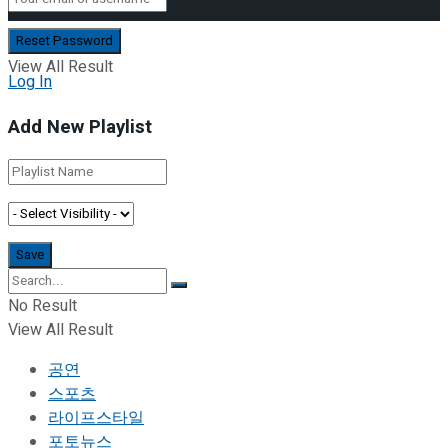
No Result
View All Result
Log In
Add New Playlist
No Result
View All Result
공연
스포츠
라이프스타일
포토뉴스