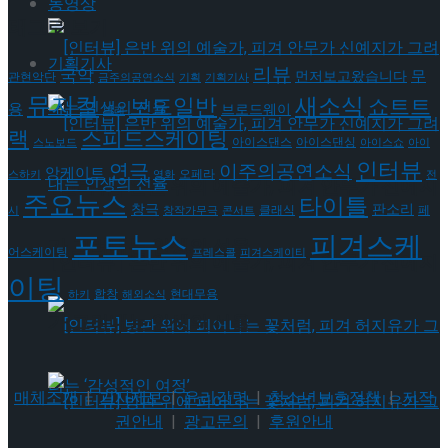
동영상
태그로 보기
기획기사
리뷰
국악
무
먼저보고왔습니다
관현악단
금주의공연소식
기획
기획기사
뮤지컬
새소식
보도일반
쇼트트
용
브로드웨이
발레
랙
스피드스케이팅
아이스댄스
아이스댄싱
스노보드
아이스쇼
아이
인터뷰
연극
이주의공연소식
앙케이트
오페라
스하키
영화
전
[인터뷰] 은반 위의 예술가, 피겨 안무가 신예지
주요뉴스
타이틀
판소리
창극
클래식
페
시
창작가무극
콘서트
포토뉴스
피겨스케
가 그려내는 인생의 선율
어스케이팅
프레스콜
피겨스케이티
[인터뷰] 은반 위의 예술가, 피겨 안무가 신예지
이팅
현대무용
합창
하키
해외소식
가 그려내는 인생의 선율
매체소개
|
기사제보
|
윤리강령
|
청소년보호정책
|
저작
권안내
|
광고문의
|
후원안내