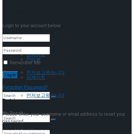
Welcome Back!
이호원
Trending Tags
Login to your account below
Trending Tags
인터뷰
앙케이트
인터뷰
Remember Me
먼저보고왔습니다
앙케이트
Forgotten Password?
먼저보고왔습니다
Retrieve your password
No Result
Please enter your username or email address to reset your
password.
View All Result