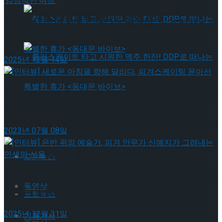
뮤지컬 배우와의 콜라보 제품 판매
[인터뷰] 빙판 위에 피어나는 꽃처럼, 피겨 허지유가
그리는 ‘감성적인 여정’
2025년 12월 14일
롤러스케이트 타고 시원한 맥주 한잔! DDP로 떠
[인터뷰] 새로운 아침을 향해 달리다, 피겨스케이팅
윤아선
나는 특별한 휴가 <동대문 바이브>
롤러스케이트 타고 시원한 맥주 한잔! DDP로 떠
2023년 07월 08일
나는 특별한 휴가 <동대문 바이브>
포토뉴스
[인터뷰] 은반 위의 예술가, 피겨 안무가 신예지가 그
동영상
려내는 인생의 선율
포토뉴스
2025년 12월 31일
기획기사