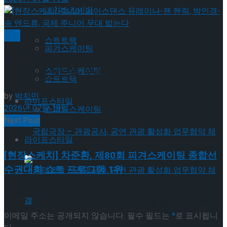
Trending Tags
피겨스케이팅
빙상
쇼트트랙
피겨스케이팅
[현장스케치] 주니어 아이스댄스 유레이나-챈 핸릭,
스피드스케이팅
박인경-송 앤드류, 국제 주니어 무대 밟는다
쇼트트랙
by
박지민
라이프스타일
2026년 07월 19일
스피드스케이팅
Next Post
라이프스타일
[현장스케치] 차준환, 제80회 피겨스케이팅 종합선
수권대회 쇼트 프로그램 1위
답글 남기기
국립극장 – 관광공사, 공연 관광 활성화 업무협
이메일 주소는 공개되지 않습니다.
필수 필드는
*
로 표시됩니