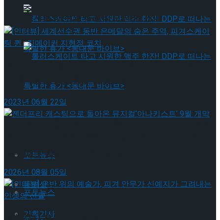
이번주 인기뉴스
뮤지컬 배우와의 콜라보 제품 판매
[인터뷰] 세계선수권 동반 은메달의 숨은 주역, 피겨
스케이팅 퀸 · 킹메이커 지현정 코치
롤러스케이트 타고 시원한 맥주 한잔! DDP로 떠
2023년 06월 22일
나는 특별한 휴가 <동대문 바이브>
롤러스케이트 타고 시원한 맥주 한잔! DDP로 떠
젠더프리 캐스팅으로 돌아온 뮤지컬’아나키스트’ 9
월 개막
나는 특별한 휴가 <동대문 바이브>
포토뉴스
2026년 08월 05일
동영상
포토뉴스
기획기사
[인터뷰] 은반 위의 예술가, 피겨 안무가 신예지가 그