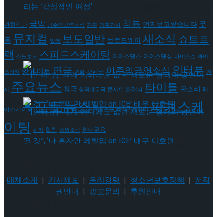
태그로 보기
[인터뷰] 빙판 위에 피어나는 꽃처럼, 피겨 허지
리뷰
국악
무
먼저보고왔습니다
관현악단
금주의공연소식
기획
기획기사
유가 그리는 ‘감성적인 여정’
뮤지컬
새소식
보도일반
쇼트트
용
브로드웨이
발레
[인터뷰] 빙판 위에 피어나는 꽃처럼, 피겨 허지
랙
스피드스케이팅
아이스댄스
아이스댄싱
스노보드
아이스쇼
아이
인터뷰
연극
이주의공연소식
앙케이트
유가 그리는 ‘감성적인 여정’
오페라
스하키
영화
전
주요뉴스
타이틀
판소리
창극
클래식
페
시
창작가무극
콘서트
포토뉴스
피겨스케
어스케이팅
프레스콜
피겨스케이티
이팅
현대무용
합창
하키
해외소식
[인터뷰] “세계 어디에도 없던 새로운 형태의
공연이 될 것”, ‘나 혼자만 레벨업 on ICE’ 배우
[인터뷰] “세계 어디에도 없던 새로운 형태의
매체소개
|
기사제보
|
윤리강령
|
청소년보호정책
|
저작
권안내
|
광고문의
|
후원안내
이호원
공연이 될 것”, ‘나 혼자만 레벨업 on ICE’ 배우