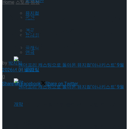
공연일반
Home
스포츠
빙상
뮤지컬
[현장스케치] 서민규, 제80회
국악
피겨스케이팅 종합선수권대
연극
뮤지컬
회 쇼트 프로그램 2위
클래식
연극
by
박지민
클래식
2026년 01월 03일
0
Share on Facebook
Share on Twitter
젠더프리 캐스팅으로 돌아온 뮤지컬’아나키스
트’ 9월 개막
젠더프리 캐스팅으로 돌아온 뮤지컬’아나키스