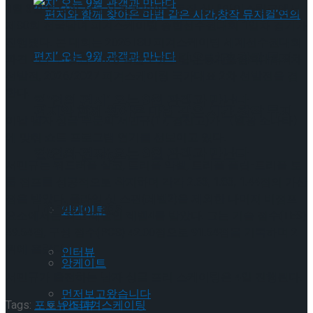
1월 3일 토요일 서울시 목동종합운동장 실내아이스링크에서
제80회 전국남녀 피겨스케이팅 종합선수권대회 1일차 경기가
진행됐다. 본 대회는 2026 ISU 피겨스케이팅 세계선수권대회
편지와 함께 찾아온 마법 같은 시간,창작 뮤지
파견 선수 선발전, 2026 밀라노코르티나 동계올림픽대회 2차
선발전, 2026/2027 피겨스케이팅 국가대표 2차 선발전을 겸
한다.
컬’연의 편지’ 오는 9월 관객과 만난다
편지와 함께 찾아온 마법 같은 시간,창작 뮤지
이날 남자 싱글 부문의 서민규(17, 경신고)가 〈월광 소나타〉
에 맞춰 쇼트 프로그램 연기를 선보이고 있다.
컬’연의 편지’ 오는 9월 관객과 만난다
Trending Tags
서민규는 쿼드러플 살코, 트리플 악셀, 트리플 플립-트리플 토
룹 점프를 성공적으로 착지하며 각각 2.63, 1.83, 1.44점의 가산
점을 받았다. 플라잉 싯 스핀(레벨2)을 제외한 나머지 비점프
Trending Tags
앙케이트
요소에서는 최고 레벨인 레벨4를 받았다. 그는 기술 점수(TES)
49.54점, 구성 점수(PCS) 42.00점으로 91.54점을 기록하며 2
위에 올랐다.
인터뷰
앙케이트
서민규가 출전하는 남자 싱글 프리 스케이팅은 4일 진행된다.
먼저보고왔습니다
Tags:
포토뉴스
피겨스케이팅
인터뷰