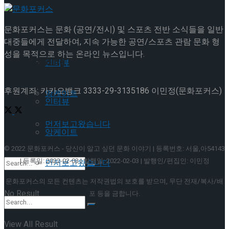
이호원
Trending Tags
문화포커스는 문화 (공연/전시) 및 스포츠 전반 소식들을 일반
대중들에게 전달하여, 지속 가능한 공연/스포츠 관람 문화 형
성을 목적으로 하는 온라인 뉴스입니다.
Trending Tags
인터뷰
후원계좌: 카카오뱅크 3333-29-3135186 이민정(문화포커스)
앙케이트
인터뷰
먼저보고왔습니다
앙케이트
© 2022 문화포커스 - 당신이 알고 싶던 문화 이야기 | 등록번호: 서울,아54143
| 등록일: 2022-02-03 | 발행일: 2022-02-03 | 발행인/편집인: 이민정
먼저보고왔습니다
문화포커스의 모든 컨텐츠는 저작권법의 보호를 받으며, 무단 전재/복사/배
No Result
포 등을 금합니다.
View All Result