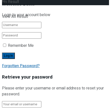
No Result
Welcome Back!
Login to your account below
View All Result
Remember Me
Forgotten Password?
Retrieve your password
Please enter your username or email address to reset your
password.