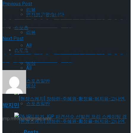
Previous Post
리뷰
먼저보고왔습니다
[현장스케치] 김현겸, 제80회 피겨스케이팅 종합선
수권대회 쇼트 프로그램 4위
스포츠
리뷰
Next Post
All
스포츠
[현장스케치] 차준환, 제80회 피겨스케이팅 종합선
수권대회 쇼트 프로그램 1위
빙상
All
스포츠일반
빙상
스포츠일반
박지민
jmp.mfocus@gmail.com
Related
Posts