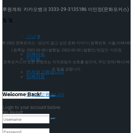
후원계좌: 카카오뱅크 3333-29-3135186 이민정(문화포커스)
이호원
Trending Tags
Trending Tags
인터뷰
© 2022 문화포커스 - 당신이 알고 싶던 문화 이야기 | 등록번호: 서울,아54143
| 등록일: 2022-02-03 | 발행일: 2022-02-03 | 발행인/편집인: 이민정
앙케이트
인터뷰
문화포커스의 모든 컨텐츠는 저작권법의 보호를 받으며, 무단 전재/복사/배
포 등을 금합니다.
먼저보고왔습니다
앙케이트
Welcome Back!
먼저보고왔습니다
Login to your account below
No Result
View All Result