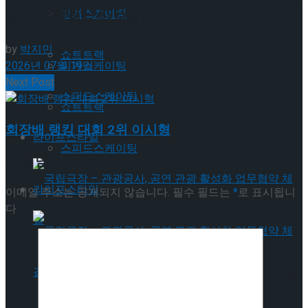
Trending Tags
피겨스케이팅
박인경-송 앤드류, 국제 주니어 무대 밟는다
by
박지민
쇼트트랙
2026년 07월 19일
피겨스케이팅
Next Post
스피드스케이팅
쇼트트랙
회장배 랭킹 대회 2위 이시형
라이프스타일
스피드스케이팅
답글 남기기
라이프스타일
이메일 주소는 공개되지 않습니다.
필수 필드는
*
로 표시됩니
다
국립극장 – 관광공사, 공연 관광 활성화 업무협