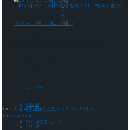
(14,
경
신
중)
편지와 함께 찾아온 마법 같은 시간,창작 뮤지
서민규(14, 경신중)가 4일 열린 2022 전국남녀 피겨스케이팅
컬’연의 편지’ 오는 9월 관객과 만난다
회장배 랭킹대회 겸 국가대표 선발 1차전에서 프리 프로그램
편지와 함께 찾아온 마법 같은 시간,창작 뮤지
153.67점으로 총점 229.01점을 받아 3위를 차지했다. 영화 ‘시
네마천국’ OST에 맞춰 프리 프로그램을 연기한 서민규는 7개
의 점프를 성공적으로 랜딩했다. 비점프 요소에서는 마지막 컴
컬’연의 편지’ 오는 9월 관객과 만난다
Trending Tags
비네이션 스핀(레벨2 V)을 제외한 나머지 모두 레벨 4를 받으
며 좋은 연기를 선보였다. 서민규는 이번 프리 프로그램 결과
로 생애 첫 시니어 메달을 획득했다.
Trending Tags
앙케이트
한편 피겨스케이팅 국가대표는 2023년 1월 열리는 종합선수
권을 통해 최종 결정 된다.
인터뷰
Tags:
새소식
주요뉴스
포토뉴스
피겨스케이팅
앙케이트
Previous Post
먼저보고왔습니다
인터뷰
[현장스케치] 스파이럴을 선보이는 임주헌