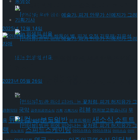
동영상
[인터뷰] 빙판 위에 피어나는 꽃처럼, 피겨 허지유가
그리는 ‘감성적인 여정’
기획기사
2025년 12월 14일
[인터뷰] 꿈을 그리는 쌍둥이 별, 피겨 요정 김유재-
[인터뷰] 은반 위의 예술가, 피겨 안무가 신예지
김유성 자매
가 그려내는 인생의 선율
2023년 05월 26일
[인터뷰] 은반 위의 예술가, 피겨 안무가 신예지
태그로 보기
가 그려내는 인생의 선율
리뷰
국악
무
먼저보고왔습니다
관현악단
금주의공연소식
기획
기획기사
뮤지컬
새소식
보도일반
쇼트트
용
브로드웨이
발레
랙
스피드스케이팅
아이스댄스
아이스댄싱
스노보드
아이스쇼
아이
인터뷰
연극