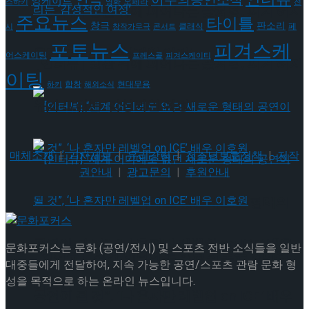
이주의공연소식
앙케이트
오페라
스하키
영화
전
[인터뷰] 빙판 위에 피어나는 꽃처럼, 피겨 허지
주요뉴스
타이틀
판소리
창극
클래식
페
시
창작가무극
콘서트
포토뉴스
피겨스케
유가 그리는 ‘감성적인 여정’
어스케이팅
프레스콜
피겨스케이티
[인터뷰] 빙판 위에 피어나는 꽃처럼, 피겨 허지
이팅
현대무용
합창
하키
해외소식
유가 그리는 ‘감성적인 여정’
매체소개
|
기사제보
|
윤리강령
|
청소년보호정책
|
저작
권안내
|
광고문의
|
후원안내
[인터뷰] “세계 어디에도 없던 새로운 형태의
공연이 될 것”, ‘나 혼자만 레벨업 on ICE’ 배우
문화포커스는 문화 (공연/전시) 및 스포츠 전반 소식들을 일반
[인터뷰] “세계 어디에도 없던 새로운 형태의
대중들에게 전달하여, 지속 가능한 공연/스포츠 관람 문화 형
성을 목적으로 하는 온라인 뉴스입니다.
이호원
공연이 될 것”, ‘나 혼자만 레벨업 on ICE’ 배우