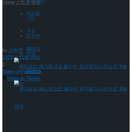
공연일반
Home
스포츠
빙상
뮤지컬
회장배 랭킹대회 최종 3위는
국악
막내 서민규
연극
뮤지컬
클래식
by
김현진
연극
2022년 12월 04일
0
클래식
Share on Facebook
Share on Twitter
젠더프리 캐스팅으로 돌아온 뮤지컬’아나키스
트’ 9월 개막
젠더프리 캐스팅으로 돌아온 뮤지컬’아나키스