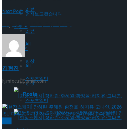
리뷰
Next Post
먼저보고왔습니다
회장배 랭킹 대회 2위 이시형
스포츠
리뷰
All
스포츠
빙상
All
김현진
스포츠일반
hj.mfocus@gmail.com
빙상
Related
Posts
스포츠일반
빙상