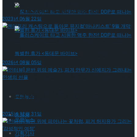
스케이팅 퀸 · 킹메이커 지현정 코치
뮤지컬 배우와의 콜라보 제품 판매
2023년 06월 22일
젠더프리 캐스팅으로 돌아온 뮤지컬’아나키스트’ 9
월 개막
롤러스케이트 타고 시원한 맥주 한잔! DDP로 떠
2026년 08월 05일
나는 특별한 휴가 <동대문 바이브>
롤러스케이트 타고 시원한 맥주 한잔! DDP로 떠
[인터뷰] 은반 위의 예술가, 피겨 안무가 신예지가 그
나는 특별한 휴가 <동대문 바이브>
포토뉴스
려내는 인생의 선율
2025년 12월 31일
동영상
포토뉴스
기획기사