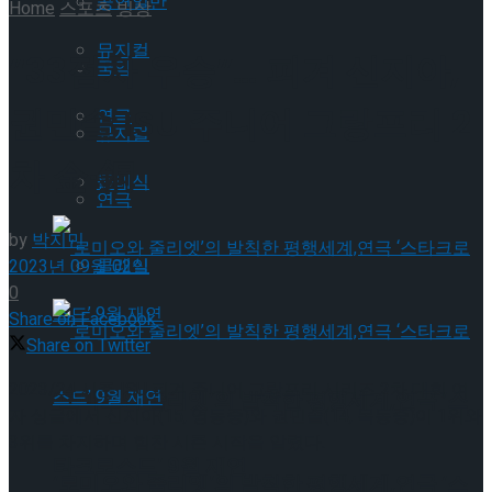
공연일반
Home
스포츠
빙상
뮤지컬
“33점차 우승”… 피겨 신지아,
국악
권민솔 ISU 주니어 그랑프리 2
연극
뮤지컬
차 金·銅
클래식
연극
by
박지민
클래식
2023년 09월 02일
0
Share on Facebook
Share on Twitter
2023/24 시즌 ISU 피겨 주니어 그랑프리 시리즈 2차 대회 여
‘로미오와 줄리엣’의 발칙한 평행세계,연극 ‘스
자 싱글에서 신지아(15, 영동중)와 권민솔(14, 목동중)이 1위와
3위를 차지하며 힘찬 시즌 시작을 알렸다.
타크로스드’ 9월 재연
‘로미오와 줄리엣’의 발칙한 평행세계,연극 ‘스