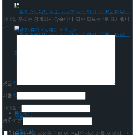
답글 남기기
뮤지컬 배우와의 콜라보 제품 판매
이메일 주소는 공개되지 않습니다.
필수 필드는
*
로 표시됩니
다
롤러스케이트 타고 시원한 맥주 한잔! DDP로 떠
나는 특별한 휴가 <동대문 바이브>
롤러스케이트 타고 시원한 맥주 한잔! DDP로 떠
댓글
*
나는 특별한 휴가 <동대문 바이브>
포토뉴스
이름
*
이메일
*
동영상
포토뉴스
웹사이트
기획기사
다음 번 댓글 작성을 위해 이 브라우저에 이름, 이메일, 그