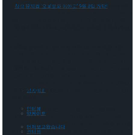
‘피겨 샛별’ 신지아는 2일(한국시간) 오스트리아 린츠에서 개
셰익스피어의 ‘오셀로’, 록뮤지컬로 새롭게 탄생
최된 2023/24 ISU 피겨스케이팅 주니어 그랑프리 2차 대회 여
자 싱글 프리 스케이팅에서 출전선수 33명 중 1위를 차지했다.
하다.창작 뮤지컬 ‘오셀로와 이아고’ 9월 8일 개
2위와의 점수 차는 32.96점. 압도적인 우승이었다. 기술, 예술
셰익스피어의 ‘오셀로’, 록뮤지컬로 새롭게 탄생
모두 앞섰다.
막!
전날 진행된 쇼트 프로그램 역시 매끄러운 무결점 연기로
하다.창작 뮤지컬 ‘오셀로와 이아고’ 9월 8일 개
70.38점을 기록, 2위 일본의 무라카미 하루나를 7.72점 차로
제치고 1위에 올랐다. 2일 진행된 프리 스케이팅에서는 매끄
막!
Trending Tags
럽지 않게 착지한 후반 트리플 플립 점프 대신, 연이은 트리플
러츠 점프에 후속 점프를 연결했다. 기술점수(TES) 69.42점, 구
성점수(PCS) 61.53점으로 130.95점을 획득하며 전날 진행된
Trending Tags
쇼트 프로그램 점수를 합산하여 최종 201.33점으로 이견 없이
앙케이트
금메달을 획득했다.
인터뷰
프리 스케이팅 후 신지아는 소속사 올댓스포츠를 통해 “쇼트
앙케이트
프로그램에서 아주 만족스러운 경기를 펼칠 수 있어 기뻤고,
프리 스케이팅에서는 몇몇 실수에도 불구하고 대회를 잘 마칠
먼저보고왔습니다
수 있어 다행”이라고 경기 소감을 남기며, “다음 대회인 ISU 주
인터뷰