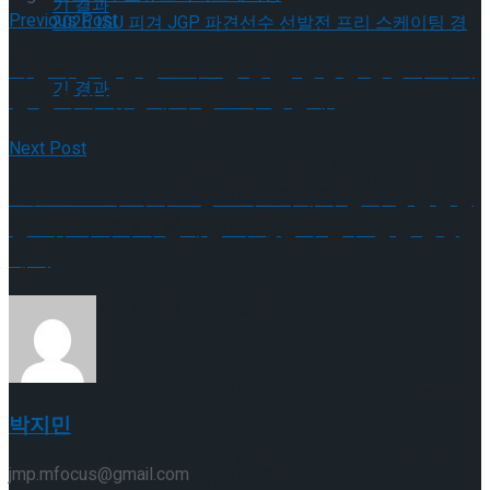
Previous Post
국립극장 완창판소리 9월 공연, 풍성한 성량과 묵직
[현장스케치] 장하린-주혜원-황정율-허지유-
한 관록의 ‘유영애의 흥보가-동편제’
Next Post
고나연, 2026 ISU 피겨 JGP 파견선수 선발전
[현장스케치] 장하린-주혜원-황정율-허지유-
23/24 ISU 주니어 그랑프리 2차대회 남자 싱글김현
프리 스케이팅 경기 결과
겸 2위 차지하며 은메달 획득,한국 선수 전원 입상
고나연, 2026 ISU 피겨 JGP 파견선수 선발전
쾌거
프리 스케이팅 경기 결과
[현장스케치] 이규리-전효은-김지유-박하영,
박지민
2026 ISU 피겨 JGP 파견선수 선발전 프리 스케
jmp.mfocus@gmail.com
[현장스케치] 이규리-전효은-김지유-박하영,