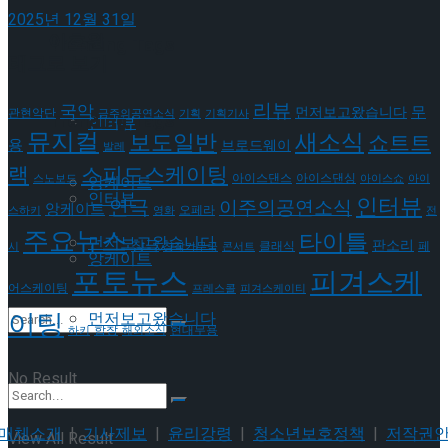
2025년 12월 31일
이호원
Trending Tags
태그로 보기
리뷰
국악
무
먼저보고왔습니다
관현악단
금주의공연소식
기획
기획기사
Trending Tags
인터뷰
뮤지컬
새소식
보도일반
쇼트트
용
브로드웨이
발레
랙
스피드스케이팅
아이스댄스
아이스댄싱
스노보드
아이스쇼
아이
앙케이트
인터뷰
인터뷰
연극
이주의공연소식
앙케이트
오페라
스하키
영화
전
주요뉴스
타이틀
먼저보고왔습니다
판소리
창극
클래식
페
시
창작가무극
콘서트
앙케이트
포토뉴스
피겨스케
어스케이팅
프레스콜
피겨스케이티
이팅
먼저보고왔습니다
현대무용
합창
하키
해외소식
No Result
매체소개
|
기사제보
|
윤리강령
|
청소년보호정책
|
저작권
View All Result