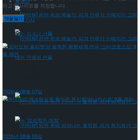
동영상
리고 웹사이트를 저장합니다.
기획기사
이번주 인기뉴스
[인터뷰] 은반 위의 예술가, 피겨 안무가 신예지
‘로미오와 줄리엣’의 발칙한 평행세계,연극 ‘스타크
가 그려내는 인생의 선율
로스드’ 9월 재연
[인터뷰] 은반 위의 예술가, 피겨 안무가 신예지
2026년 08월 07일
가 그려내는 인생의 선율
젠더프리 캐스팅으로 돌아온 뮤지컬’아나키스트’ 9
월 개막
2026년 08월 05일