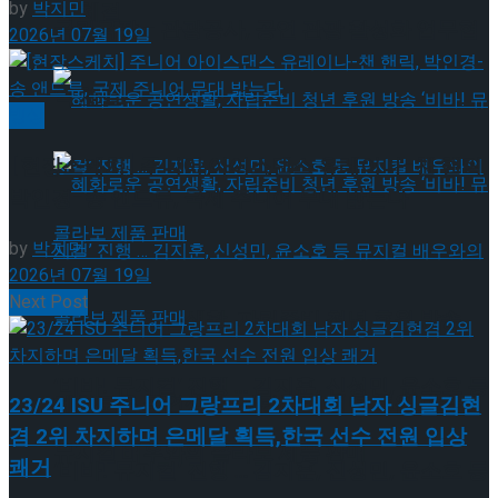
by
박지민
약 체결
국립극장 – 관광공사, 공연 관광 활성화 업무협
2026년 07월 19일
약 체결
빙상
[현장스케치] 주니어 아이스댄스 유레이나-챈 핸릭,
박인경-송 앤드류, 국제 주니어 무대 밟는다
by
박지민
2026년 07월 19일
Next Post
혜화로운 공연생활, 자립준비 청년 후원 방송
‘비바! 뮤지컬’ 진행 … 김지훈, 신성민, 윤소호 등
혜화로운 공연생활, 자립준비 청년 후원 방송
23/24 ISU 주니어 그랑프리 2차대회 남자 싱글김현
겸 2위 차지하며 은메달 획득,한국 선수 전원 입상
뮤지컬 배우와의 콜라보 제품 판매
쾌거
‘비바! 뮤지컬’ 진행 … 김지훈, 신성민, 윤소호 등