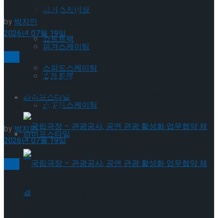
Trending Tags
피겨스케이팅
by
박지민
2026년 07월 19일
쇼트트랙
피겨스케이팅
빙상
스피드스케이팅
쇼트트랙
[현장스케치] 김민송-문지원-정수빈-이효원-최진
아, 2026 ISU 피겨 JGP 파견선수 선발전 프리 스케
라이프스타일
스피드스케이팅
이팅 경기 결과
by
박지민
라이프스타일
2026년 07월 19일
빙상
[현장스케치] 최하빈 우승… 2026 ISU 피겨 JGP 파
국립극장 – 관광공사, 공연 관광 활성화 업무협
견선수 선발전 남자 싱글 프리 스케이팅 경기 결과