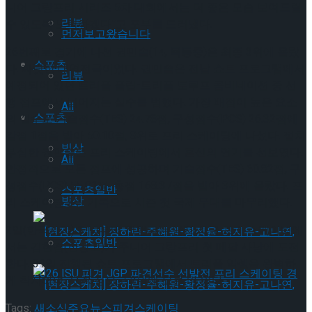
니어 그랑프리 시리즈 5차 대회에서는 더 좋은 모습 보여드릴
리뷰
수 있도록 노력하겠다”고 포부를 드러냈다.
먼저보고왔습니다
26번째로 경기에 나선 권민솔(14, 목동중)은 최종 3위에 올랐
스포츠
다. 짜릿한 대역전극이었다. 권민솔은 전날 쇼트 프로그램에서
리뷰
예정되어 있던 트리플 플립-트리플 토루프 콤비네이션 중 선
행 점프에서 넘어지는 실수를 범했다. 가장 배점이 높은 요소
All
스포츠
의 실수로 기술점수(TES) 24.78점, 구성점수(PCS) 26.32점에
감점 1점을 받아 50.10점, 8위로 프리 스케이팅에 나섰다. 절치
빙상
부심한 권민솔은 프리 스케이팅에서 혼신의 연기를 선보였다.
All
안정적으로 모든 점프에 성공하며 기술점수(TES) 60.82점, 구
성점수(PCS) 55.01점, 총점 168.37점을 받아 3위에 올랐다. 프
스포츠일반
빙상
리 스케이팅 2위 기록으로 시즌 첫 국제 무대를 마무리했다.
2일(한국시간) 저녁부터 진행되는 남자 싱글 프리 스케이팅에
스포츠일반
서는 김현겸(한광고)가 주니어 그랑프리 첫 메달 사냥에 도전
한다. 31일 진행된 쇼트 프로그램에서 트리플 악셀을 완벽하
게 착지하며 73.45점으로 2위에 오른 바 있다.
Tags:
새소식
주요뉴스
피겨스케이팅