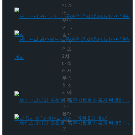
2023
ISU
타크로스드’ 9월 재연
주니
어 그
랑프
리 시
리즈
2차
젠더프리 캐스팅으로 돌아온 뮤지컬’아나키스
대회
에서
트’ 9월 개막
우승
젠더프리 캐스팅으로 돌아온 뮤지컬’아나키스
한 신
지아
트’ 9월 개막
｜제
공=
올댓
스포
츠