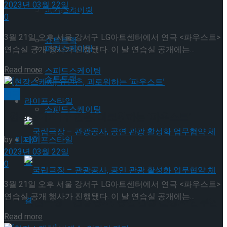
2023년 03월 22일
Trending Tags
피겨스케이팅
0
3월 21일 오후 서울 강서구 LG아트센터에서 연극 <파우스트>
쇼트트랙
피겨스케이팅
연습실 공개 행사가 진행됐다. 이 날 연습실 공개에는...
Details
Read more
스피드스케이팅
쇼트트랙
연극
라이프스타일
스피드스케이팅
[현장스케치] 유인촌, 괴로워하는 ‘파우스트’
by
이지윤
라이프스타일
2023년 03월 22일
0
3월 21일 오후 서울 강서구 LG아트센터에서 연극 <파우스트>
연습실 공개 행사가 진행됐다. 이 날 연습실 공개에는...
국립극장 – 관광공사, 공연 관광 활성화 업무협
Details
Read more