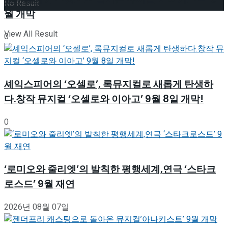
No Result
월 개막
View All Result
0
셰익스피어의 ‘오셀로’, 록뮤지컬로 새롭게 탄생하
다.창작 뮤지컬 ‘오셀로와 이아고’ 9월 8일 개막!
0
‘로미오와 줄리엣’의 발칙한 평행세계,연극 ‘스타크
로스드’ 9월 재연
2026년 08월 07일