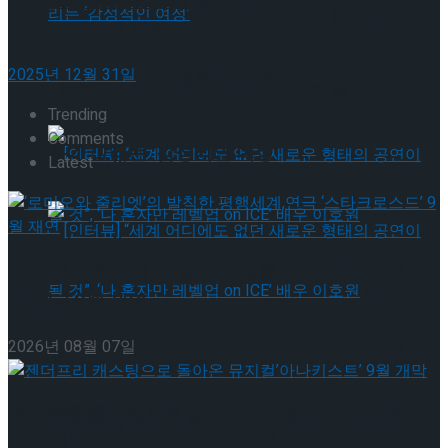
[인터뷰] 은반 위의 예술가, 피겨 안무가 신예지가 그
[인터뷰] 빙판 위에 피어나는 꽃처럼, 피겨 허지
려내는 인생의 선율
유가 그리는 ‘감성적인 여정’
2025년 12월 31일
[인터뷰] 빙판 위에 피어나는 꽃처럼, 피겨 허지
Trending
Comments
유가 그리는 ‘감성적인 여정’
Latest
‘로미오와 줄리엣’의 발칙한 평행세계,연극 ‘스타크
[인터뷰] “세계 어디에도 없던 새로운 형태의
로스드’ 9월 재연
2026년 08월 07일
공연이 될 것”, ‘나 혼자만 레벨업 on ICE’ 배우
[인터뷰] “세계 어디에도 없던 새로운 형태의
이호원
젠더프리 캐스팅으로 돌아온 뮤지컬’아나키스트’ 9
공연이 될 것”, ‘나 혼자만 레벨업 on ICE’ 배우
월 개막