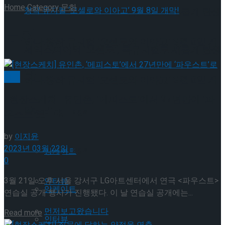
Home
Category
문화
셰익스피어의 ‘오셀로’, 록뮤지컬로 새롭게 탄생
문화
하다.창작 뮤지컬 ‘오셀로와 이아고’ 9월 8일 개
셰익스피어의 ‘오셀로’, 록뮤지컬로 새롭게 탄생
막!
연극
하다.창작 뮤지컬 ‘오셀로와 이아고’ 9월 8일 개
[현장스케치] 유인촌, ‘메피스토’에서 27년만에 ‘파
막!
Trending Tags
우스트’로
by
이지윤
Trending Tags
2023년 03월 22일
앙케이트
0
3월 21일 오후 서울 강서구 LG아트센터에서 연극 <파우스트>
인터뷰
앙케이트
연습실 공개 행사가 진행됐다. 이 날 연습실 공개에는...
먼저보고왔습니다
Details
Read more
인터뷰