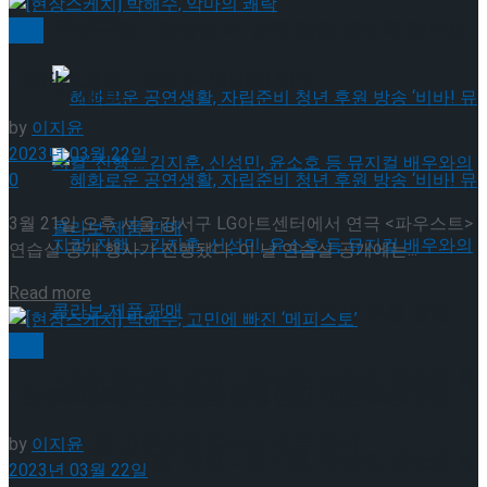
약 체결
국립극장 – 관광공사, 공연 관광 활성화 업무협
연극
[현장스케치] 박해수, 악마의 쾌락
약 체결
by
이지윤
2023년 03월 22일
0
3월 21일 오후 서울 강서구 LG아트센터에서 연극 <파우스트>
연습실 공개 행사가 진행됐다. 이 날 연습실 공개에는...
Details
Read more
혜화로운 공연생활, 자립준비 청년 후원 방송
연극
‘비바! 뮤지컬’ 진행 … 김지훈, 신성민, 윤소호 등
[현장스케치] 박해수, 고민에 빠진 ‘메피스토’
혜화로운 공연생활, 자립준비 청년 후원 방송
뮤지컬 배우와의 콜라보 제품 판매
by
이지윤
‘비바! 뮤지컬’ 진행 … 김지훈, 신성민, 윤소호 등
2023년 03월 22일