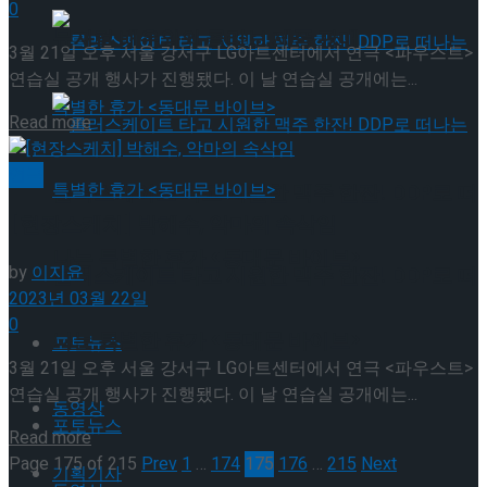
0
뮤지컬 배우와의 콜라보 제품 판매
3월 21일 오후 서울 강서구 LG아트센터에서 연극 <파우스트>
연습실 공개 행사가 진행됐다. 이 날 연습실 공개에는...
Details
Read more
연극
롤러스케이트 타고 시원한 맥주 한잔! DDP로 떠
[현장스케치] 박해수, 악마의 속삭임
나는 특별한 휴가 <동대문 바이브>
by
이지윤
롤러스케이트 타고 시원한 맥주 한잔! DDP로 떠
2023년 03월 22일
0
나는 특별한 휴가 <동대문 바이브>
포토뉴스
3월 21일 오후 서울 강서구 LG아트센터에서 연극 <파우스트>
연습실 공개 행사가 진행됐다. 이 날 연습실 공개에는...
동영상
포토뉴스
Details
Read more
Page 175 of 215
Prev
1
…
174
175
176
…
215
Next
기획기사