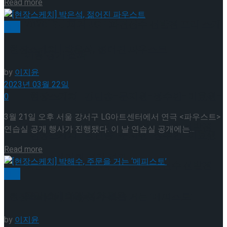
Details
Read more
이팅 경기 결과
2026 ISU 피겨 JGP 파견선수 선발전 프리 스케
연극
[현장스케치] 박은석, 젊어진 파우스트
이팅 경기 결과
by
이지윤
2023년 03월 22일
[현장스케치] 김민송-문지원-정수빈-이효원-
0
3월 21일 오후 서울 강서구 LG아트센터에서 연극 <파우스트>
최진아, 2026 ISU 피겨 JGP 파견선수 선발전
연습실 공개 행사가 진행됐다. 이 날 연습실 공개에는...
[현장스케치] 김민송-문지원-정수빈-이효원-
Details
Read more
프리 스케이팅 경기 결과
최진아, 2026 ISU 피겨 JGP 파견선수 선발전
연극
프리 스케이팅 경기 결과
[현장스케치] 박해수, 주문을 거는 ‘메피스토’
Trending Tags
by
이지윤