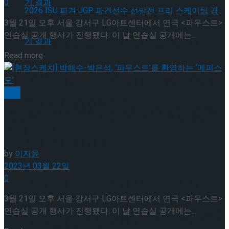
0
3월 21일 오후 서울 강서구 LG아트센터에서 연극 <파우스트>
연습실 공개 행사가 진행됐다. 이 날 연습실 공개에는...
[현장스케치] 장하린-주혜원-황정율-허지유-
Details
Read more
고나연, 2026 ISU 피겨 JGP 파견선수 선발전
[현장스케치] 장하린-주혜원-황정율-허지유-
연극
프리 스케이팅 경기 결과
고나연, 2026 ISU 피겨 JGP 파견선수 선발전
[현장스케치] 박해수-박은석, ‘파우스트’를 환영하
는 ‘메피스토’
프리 스케이팅 경기 결과
by
이지윤
2023년 03월 22일
0
[현장스케치] 이규리-전효은-김지유-박하영,
3월 21일 오후 서울 강서구 LG아트센터에서 연극 <파우스트>
연습실 공개 행사가 진행됐다. 이 날 연습실 공개에는...
2026 ISU 피겨 JGP 파견선수 선발전 프리 스케
[현장스케치] 이규리-전효은-김지유-박하영,