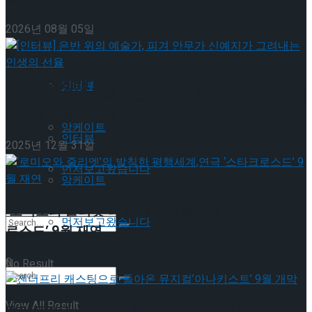
이호원
2026년 08월 05일
Trending Tags
Trending Tags
인터뷰
[인터뷰] 은반 위의 예술가, 피겨 안무가 신예지가 그
려내는 인생의 선율
앙케이트
인터뷰
2025년 12월 31일
먼저보고왔습니다
앙케이트
‘로미오와 줄리엣’의 발칙한 평행세계,연극 ‘스타크
먼저보고왔습니다
로스드’ 9월 재연
0
No Result
View All Result
젠더프리 캐스팅으로 돌아온 뮤지컬’아나키스트’ 9