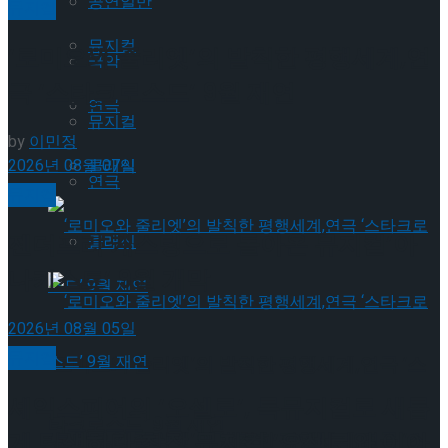
공연일반
뮤지컬
뮤지컬
‘로미오와 줄리엣’의 발칙한 평행세계,연
국악
극 ‘스타크로스드’ 9월 재연
연극
뮤지컬
by
이민정
2026년 08월 07일
클래식
연극
뮤지컬
젠더프리 캐스팅으로 돌아온 뮤지컬’아
클래식
나키스트’ 9월 개막
2026년 08월 05일
뮤지컬
‘로미오와 줄리엣’의 발칙한 평행세계,연극 ‘스
셰익스피어의 ‘오셀로’, 록뮤지컬로 새롭
타크로스드’ 9월 재연
게 탄생하다.창작 뮤지컬 ‘오셀로와 이아
‘로미오와 줄리엣’의 발칙한 평행세계,연극 ‘스