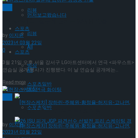
연극
리뷰
먼저보고왔습니다
[현장스케치] 질문에 답하는 양정웅 연출
스포츠
리뷰
by
이지윤
2023년 03월 22일
All
0
스포츠
3월 21일 오후 서울 강서구 LG아트센터에서 연극 <파우스트>
빙상
연습실 공개 행사가 진행됐다. 이 날 연습실 공개에는...
All
Details
Read more
스포츠일반
빙상
연극
스포츠일반
[현장스케치] 연극 <파우스트> 화이팅
by
이지윤
2023년 03월 22일