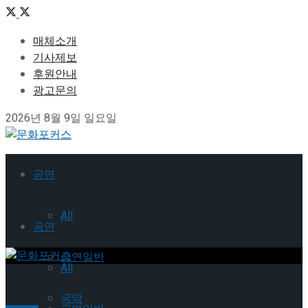
매체소개
기사제보
후원안내
광고문의
2026년 8월 9일 일요일
공연
All
공연
공연일반
All
국악