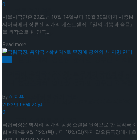
0
이팅 경기 결과
2026 ISU 피겨 JGP 파견선수 선발전 프리 스케
서울시극단은 2022년 10월 14일부터 10월 30일까지 세종M
씨어터에서 장류진 작가의 베스트셀러 『일의 기쁨과 슬픔』
을 원작으로 한 연극...
이팅 경기 결과
Details
Read more
[현장스케치] 김민송-문지원-정수빈-이효원-
연극
국립극장, 음악극 <합★체>로 무장애 공연의 새 지평
최진아, 2026 ISU 피겨 JGP 파견선수 선발전
연다
[현장스케치] 김민송-문지원-정수빈-이효원-
프리 스케이팅 경기 결과
by
이지윤
최진아, 2026 ISU 피겨 JGP 파견선수 선발전
2022년 08월 25일
0
프리 스케이팅 경기 결과
Trending Tags
국립극장은 박지리 작가의 동명 소설을 원작으로 한 음악극 <
합★체>를 9월 15일(목)부터 18일(일)까지 달오름극장에서 초
연한다. 저신장 장애인...