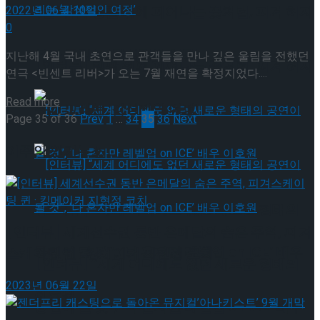
[인터뷰] 빙판 위에 피어나는 꽃처럼, 피겨 허지
2022년 06월 10일
0
유가 그리는 ‘감성적인 여정’
지난해 4월 국내 초연으로 관객들을 만나 깊은 울림을 전했던
[인터뷰] 빙판 위에 피어나는 꽃처럼, 피겨 허지
연극 <빈센트 리버>가 오는 7월 재연을 확정지었다....
Details
Read more
유가 그리는 ‘감성적인 여정’
Page 35 of 36
Prev
1
…
34
35
36
Next
이주의 인기뉴스
[인터뷰] “세계 어디에도 없던 새로운 형태의
[인터뷰] 세계선수권 동반 은메달의 숨은 주역, 피겨
공연이 될 것”, ‘나 혼자만 레벨업 on ICE’ 배우
스케이팅 퀸 · 킹메이커 지현정 코치
[인터뷰] “세계 어디에도 없던 새로운 형태의
2023년 06월 22일
이호원
공연이 될 것”, ‘나 혼자만 레벨업 on ICE’ 배우