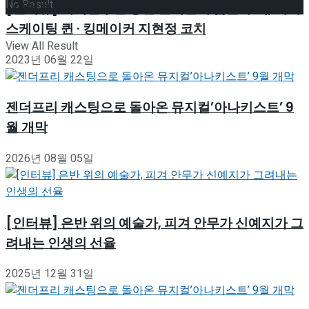
No Result
[인터뷰] 세계선수권 동반 은메달의 숨은 주역, 피겨
스케이팅 퀸 · 킹메이커 지현정 코치
View All Result
2023년 06월 22일
젠더프리 캐스팅으로 돌아온 뮤지컬’아나키스트’ 9
월 개막
2026년 08월 05일
[인터뷰] 은반 위의 예술가, 피겨 안무가 신예지가 그
려내는 인생의 선율
2025년 12월 31일