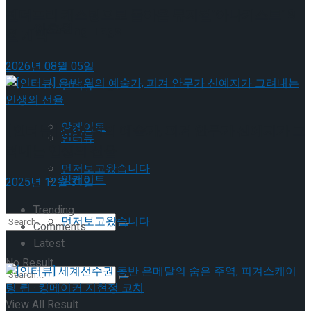
젠더프리 캐스팅으로 돌아온 뮤지컬’아나키스트’ 9
이호원
Trending Tags
월 개막
2026년 08월 05일
Trending Tags
인터뷰
앙케이트
[인터뷰] 은반 위의 예술가, 피겨 안무가 신예지가 그
인터뷰
려내는 인생의 선율
먼저보고왔습니다
앙케이트
2025년 12월 31일
Trending
먼저보고왔습니다
Comments
Latest
No Result
View All Result