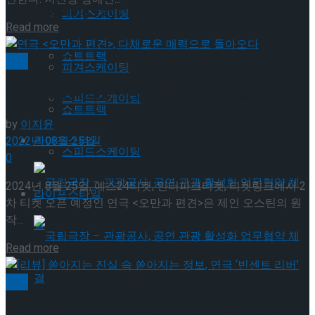
Trending Tags
피겨스케이팅
Details
Read more
쇼트트랙
연극
피겨스케이팅
연극 <오만과 편견>, 다채로운 매력으로 돌아오다
스피드스케이팅
쇼트트랙
by
이지윤
라이프스타일
2022년 08월 25일
스피드스케이팅
0
2024년 8월 25일, 예스24티켓, 인터파크티켓, 티켓링크에서 2
라이프스타일
차 티켓 오픈 예정인 연극 <오만과 편견>은 제인 오스틴의 원
작...
Details
Read more
국립극장 – 관광공사, 공연 관광 활성화 업무협
연극
[리뷰] 쏟아지는 진실 속 쏟아지는 정보, 연극 ‘빈센