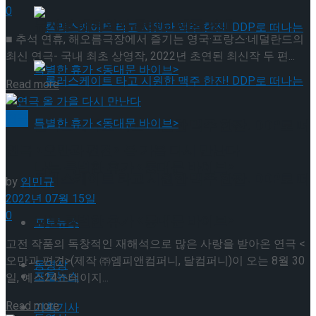
0
뮤지컬 배우와의 콜라보 제품 판매
■ 추석 연휴, 해오름극장에서 즐기는 영국·프랑스·네덜란드의
최신 연극- 국내 최초 상영작, 2022년 초연된 최신작 두 편...
Details
Read more
연극
롤러스케이트 타고 시원한 맥주 한잔! DDP로 떠
연극 <오만과 편견> 올 가을 다시 만난다
나는 특별한 휴가 <동대문 바이브>
롤러스케이트 타고 시원한 맥주 한잔! DDP로 떠
by
임민규
2022년 07월 15일
0
나는 특별한 휴가 <동대문 바이브>
포토뉴스
고전 작품의 독창적인 재해석으로 많은 사랑을 받아온 연극 <
오만과 편견>(제작 ㈜엠피앤컴퍼니, 달컴퍼니)이 오는 8월 30
동영상
포토뉴스
일, 예스24스테이지...
Details
Read more
기획기사