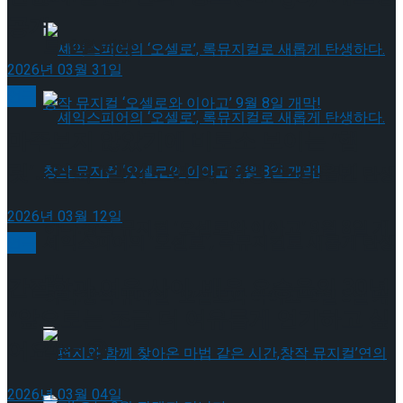
공개
트’ 9월 개막
2026년 03월 31일
연극
마주보지 않았기에 비로소 보이는 ‘햄
릿’…연극 ‘엘시노어’의 허영손·강은빈
셰익스피어의 ‘오셀로’, 록뮤지컬로 새롭게 탄생
2026년 03월 12일
하다.창작 뮤지컬 ‘오셀로와 이아고’ 9월 8일 개
셰익스피어의 ‘오셀로’, 록뮤지컬로 새롭게 탄생
연극
막!
간절함과 여유 사이, 배우 오승윤의 30년
하다.창작 뮤지컬 ‘오셀로와 이아고’ 9월 8일 개
“앞으로는 조금 더 여유롭게 연기하고 싶
어요” – ②
막!
2026년 03월 04일