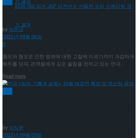
연극
연극 <빈센트 리버> 마지막 티켓 오픈
[현장스케치] 장하린-주혜원-황정율-허지유-
by
임민규
2022년 09월 06일
고나연, 2026 ISU 피겨 JGP 파견선수 선발전
0
[현장스케치] 장하린-주혜원-황정율-허지유-
혐오와 혐오로 인한 범죄에 대한 고찰에 이르기까지 과감하게
프리 스케이팅 경기 결과
화두를 던져, 관객들에게 깊은 울림을 전하고 있는 연극...
고나연, 2026 ISU 피겨 JGP 파견선수 선발전
Details
Read more
프리 스케이팅 경기 결과
연극
연극 <일의 기쁨과 슬픔>, 10월 재공연 확정 및 캐스
[현장스케치] 이규리-전효은-김지유-박하영,
팅 공개
by
이지윤
2026 ISU 피겨 JGP 파견선수 선발전 프리 스케
[현장스케치] 이규리-전효은-김지유-박하영,
2022년 09월 05일