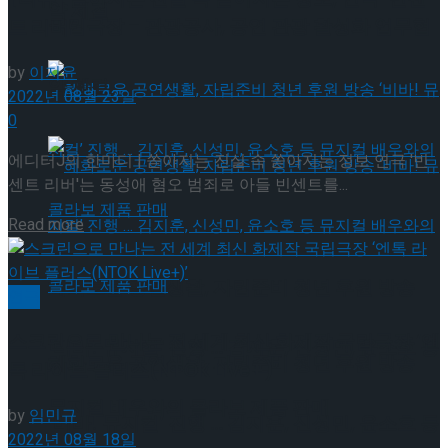
약 체결
국립극장 – 관광공사, 공연 관광 활성화 업무협
트 리버’
by
이지윤
약 체결
2022년 08월 23일
0
에디터J의 한마디 | 쏟아지는 진실 속 쏟아지는 정보 연극 '빈
센트 리버'는 동성애 혐오 범죄로 아들 빈센트를...
Details
Read more
혜화로운 공연생활, 자립준비 청년 후원 방송
연극
스크린으로 만나는 전 세계 최신 화제작 국립극장 ‘엔
‘비바! 뮤지컬’ 진행 … 김지훈, 신성민, 윤소호 등
혜화로운 공연생활, 자립준비 청년 후원 방송
톡 라이브 플러스(NTOK Live+)’
뮤지컬 배우와의 콜라보 제품 판매
by
임민규
‘비바! 뮤지컬’ 진행 … 김지훈, 신성민, 윤소호 등
2022년 08월 18일