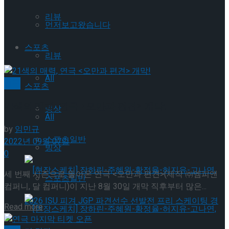
리뷰
먼저보고왔습니다
스포츠
리뷰
All
연극
스포츠
21색의 매력, 연극 <오만과 편견> 개막!
빙상
All
by
임민규
스포츠일반
2022년 09월 07일
빙상
0
세 번째 시즌으로 돌아온 연극 <오만과 편견>(제작 ㈜엠피앤
스포츠일반
컴퍼니, 달 컴퍼니)이 지난 8월 30일 개막 직후부터 많은...
Details
Read more