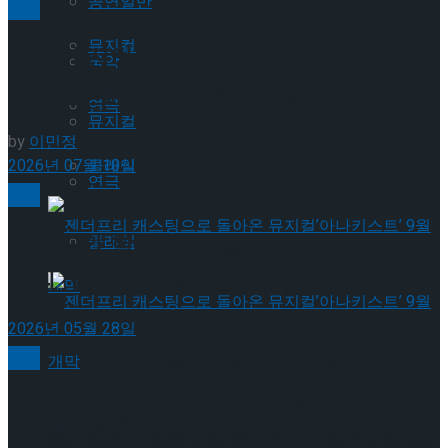
공연일반
공연
뮤지컬
말없이 전하는 기억의 여정…’네이처 오브
국악
포겟팅’ 세 번째 시즌으로 돌아온다
연극
뮤지컬
by
이민정
2026년 07월 10일
클래식
연극
연극
전미도와 함께 다시 돌아온 극단 맨씨어
클래식
터의 ‘갈매기’ 8월 9일 개막!
2026년 05월 28일
연극
젠더프리 캐스팅으로 돌아온 뮤지컬’아나키스
임주환∙박성훈∙김경남 x 정운선∙전소민∙
트’ 9월 개막
신윤지 출연! 연극 ‘렁스(Lungs)’ 캐스팅
젠더프리 캐스팅으로 돌아온 뮤지컬’아나키스