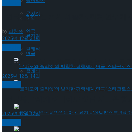
공연일반
기획기사
뮤지컬
[인터뷰] 은반 위의 예술가, 피겨 안무가
국악
연극
by
김현진
뮤지컬
2025년 12월 31일
기획기사
클래식
연극
[인터뷰] 빙판 위에 피어나는 꽃처럼, 피
클래식
2025년 12월 14일
기획기사
‘로미오와 줄리엣’의 발칙한 평행세계,연극 ‘스타
[인터뷰] “세계 어디에도 없던 새로운 형태의
‘로미오와 줄리엣’의 발칙한 평행세계,연극 ‘스타
2025년 12월 12일
기획기사