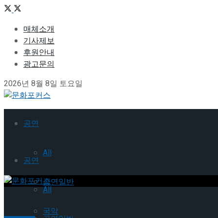
매체소개
기사제보
후원안내
광고문의
2026년 8월 8일 토요일
공연
All
공연
공연일반
All
국악