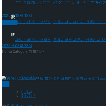
젠더프리 캐스팅으로 돌아온 뮤지컬’아나키스트’
[인터뷰] ‘빙판 위에서 새롭게 레벨업 중’, 
2025년 12월 12일
젠더프리 캐스팅으로 돌아온 뮤지컬’아나키스트’
기획기사
순간을 쌓아온 피겨스케이팅 국가대표 차준
셰익스피어의 ‘오셀로’, 록뮤지컬로 새롭게 탄생하
2025년 08월 28일
Home
Category
기획기사
셰익스피어의 ‘오셀로’, 록뮤지컬로 새롭게 탄생하
Trending Tags
기획기사
Trending Tags
앙케이트
공연
인터뷰
[앙케이트] 어떤 공연을 볼까 고민될 때? 몽포커스 
앙케이트
by
이민정