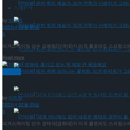
[인터뷰] 길지만 행복했던 22-23시즌, 잘 마무리 하
기획기사
by
이민정
[인터뷰] 은반 위의 예술가, 피겨 안무가 신예지
2023년 02월 05일
0
피겨스케이팅 선수 김예림(단국대)가 미국 콜로라도 스프링스에서 2
[인터뷰] 은반 위의 예술가, 피겨 안무가 신예지
Details
Read more
[인터뷰] 빙판 위에 피어나는 꽃처럼, 피겨 허지
기획기사
[인터뷰] 경재석, 즐기고 오는 게 제일 큰 목표예요
[인터뷰] 빙판 위에 피어나는 꽃처럼, 피겨 허지
by
이민정
2023년 02월 05일
0
[인터뷰] “세계 어디에도 없던 새로운 형태의 공연이 
피겨스케이팅 선수 경재석(경희대)가 미국 콜로라도 스프링스에서 2