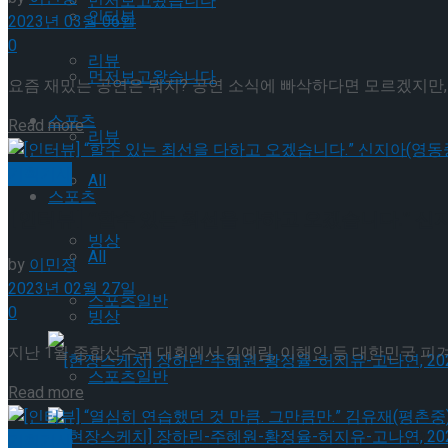
먼저보고왔습니다
인터뷰
2023년 03월 06일
0
리뷰
먼저보고왔습니다
요즘 재밌는 공연은 뭐지? 공연 소식에 빠삭하다면 모르겠지만, 
스포츠
Details
Read more
리뷰
기획기사
All
스포츠
[인터뷰] “할수 있는 최선을 다하고 오겠습니다.” 신
빙상
All
by
이민정
2023년 02월 27일
스포츠일반
0
빙상
지난 1월 종합선수권 대회에서 김예림, 이해인 등 대한민국 피
스포츠일반
Details
Read more
[현장스케치] 장하린-주혜원-황정율-허지유-고나연
기획기사