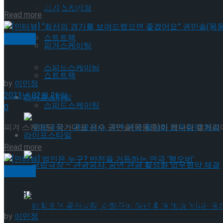
Trending Tags
피겨스케이팅
Details
Read more
쇼트트랙
기획기사
피겨스케이팅
[인터뷰] “최선의 경기를 보여드렸으면 좋겠어요” 권
스피드스케이팅
쇼트트랙
by
이민정
2023년 02월 26일
라이프스타일
스피드스케이팅
0
피겨 스케이팅 국가대표 선수 권민솔(목동중)이 캐나다 캘거리에
라이프스타일
Details
Read more
국립극장 – 관광공사, 공연 관광 활성화 업무협약
기획기사
[인터뷰] 범인은 누구? 반전을 거듭하는 연극 ‘행오버
국립극장 – 관광공사, 공연 관광 활성화 업무협약
by
이민정