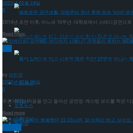
2023년 02월 24일
0
혜화로운 공연생활, 자립준비 청년 후원 방송 ‘비바
2014년 초연 이후, 어느새 10주년. 대학로에서 스테디공연으로 
Details
Read more
혜화로운 공연생활, 자립준비 청년 후원 방송 ‘비바
공연
롤러스케이트 타고 시원한 맥주 한잔! DDP로 떠
[앙케이트] 공연MD, 어디까지 사봤니? 관객들이 원
by
이민정
롤러스케이트 타고 시원한 맥주 한잔! DDP로 떠
2023년 02월 06일
포토뉴스
0
동영상
두근거리는 마음을 안고 들어선 공연장. 캐스팅 보드를 찍은 다음 
포토뉴스
Details
Read more
기획기사
동영상
기획기사