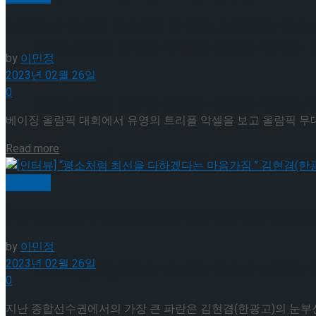
[인터뷰] “열심히 연습했던 것 만큼. 그만큼만.” 김
[현장스케치] 장하린-주혜원-황정율-허지유-고나연
by
이민정
2023년 02월 26일
0
[현장스케치] 이규리-전효은-김지유-박하영, 202
베이징 올림픽 대회에서 유영의 트리플 악셀을 보고 올림픽 무대
Details
Read more
[현장스케치] 이규리-전효은-김지유-박하영, 202
기획기사
[인터뷰] “평소처럼 최선을 다하겠다는 마음가짐.” 
[현장스케치] 김민송-문지원-정수빈-이효원-최진아
by
이민정
2023년 02월 26일
[현장스케치] 김민송-문지원-정수빈-이효원-최진아
Trending Tags
0
지난 종합선수권에서의 가장 큰 파란은 김현겸(한광고)의 눈부신