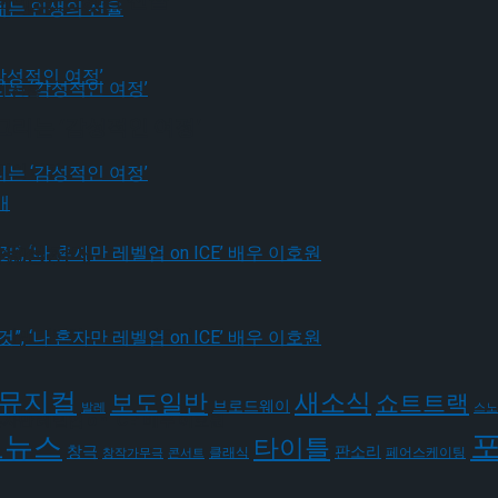
의 선율
의 선율
그리는 ‘감성적인 여정’
적인 여정’
김유성 자매
적인 여정’
자만 레벨업 on ICE’ 배우 이호원
뮤지컬
새소식
보도일반
쇼트트랙
브로드웨이
발레
스노
자만 레벨업 on ICE’ 배우 이호원
요뉴스
타이틀
판소리
창극
클래식
페어스케이팅
창작가무극
콘서트