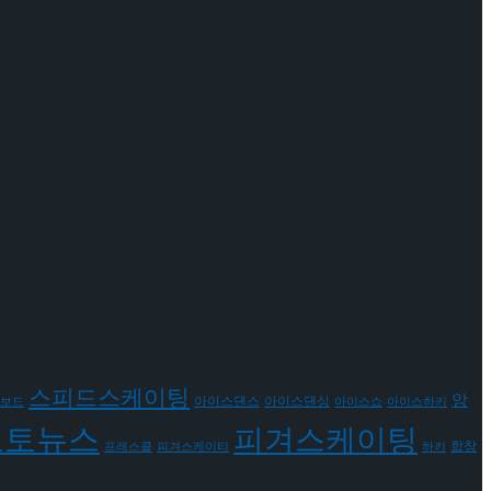
스피드스케이팅
앙
아이스댄스
아이스댄싱
보드
아이스쇼
아이스하키
포토뉴스
피겨스케이팅
합창
프레스콜
피겨스케이티
하키