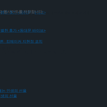
리고 웹사이트를 저장합니다.
… 김지훈, 신성민, 윤소호 등 뮤지컬 배우와의 콜라보 제품 판매
 <동대문 바이브>
 <동대문 바이브>
스케이팅 퀸 · 킹메이커 지현정 코치
 개막
그려내는 인생의 선율