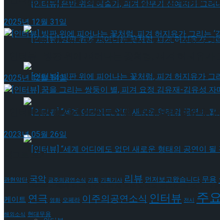
[인터뷰] 은반 위의 예술가, 피겨 안무가 신예지가 그려내는 인생
2025년 12월 31일
[인터뷰] 은반 위의 예술가, 피겨 안무가 신예지가 그려내는 인생
[인터뷰] 빙판 위에 피어나는 꽃처럼, 피겨 허지유가 
[인터뷰] 빙판 위에 피어나는 꽃처럼, 피겨 허지유가 그리는 ‘감성
2025년 12월 14일
[인터뷰] 꿈을 그리는 쌍둥이 별, 피겨 요정 김유재-
[인터뷰] 빙판 위에 피어나는 꽃처럼, 피겨 허지유가 그리는 ‘감성
2023년 05월 26일
[인터뷰] “세계 어디에도 없던 새로운 형태의 공연이 될 것”, ‘나 혼
태그로 보기
리뷰
국악
무용
먼저보고왔습니다
관현악단
금주의공연소식
기획
기획기사
Trending Tags
[인터뷰] “세계 어디에도 없던 새로운 형태의 공연이 될 것”, ‘나 혼
주
인터뷰
연극
이주의공연소식
케이트
오페라
영화
전시
현대무용
해외소식