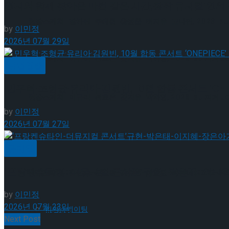
편지와 함께 찾아온 마법 같은 시간,창작 뮤지컬’연의 
[현장스케치] 장하린-주혜원-황정율-허지유-고나연, 2026 ISU
by
이민정
2026년 07월 29일
[현장스케치] 이규리-전효은-김지유-박하영, 2026 ISU 피겨 
공연일반
민우혁·조형균·유리아·김원빈, 10월 합동 콘서트 ‘ONEP
[현장스케치] 이규리-전효은-김지유-박하영, 2026 ISU 피겨 
by
이민정
2026년 07월 27일
[현장스케치] 김민송-문지원-정수빈-이효원-최진아, 2026 ISU
뮤지컬
‘프랑켄슈타인-더뮤지컬 콘서트’규현-박은태-이지혜-
Trending Tags
[현장스케치] 김민송-문지원-정수빈-이효원-최진아, 2026 ISU
by
이민정
2026년 07월 23일
피겨스케이팅
Trending Tags
Next Post