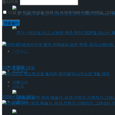
웹사이트
다음 번 댓글 작성을 위해 이 브라우저에 이름, 이메일, 그
혜화로운 공연생활, 자립준비 청년 후원 방송 ‘비바! 뮤지컬’ 진행 
롤러스케이트 타고 시원한 맥주 한잔! DDP로 떠나는 특별한 휴가
이번주 인기뉴스
포토뉴스
롤러스케이트 타고 시원한 맥주 한잔! DDP로 떠나는 특별한 휴가
[인터뷰] 세계선수권 동반 은메달의 숨은 주역, 피겨
동영상
2023년 06월 22일
포토뉴스
기획기사
젠더프리 캐스팅으로 돌아온 뮤지컬’아나키스트’ 9월
동영상
2026년 08월 05일
기획기사
[인터뷰] 은반 위의 예술가, 피겨 안무가 신예지가 