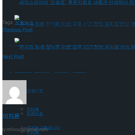
셰익스피어의 ‘오셀로’, 록뮤지컬로 새롭게 탄생하다.창작 뮤지컬 ‘
1월 13일 유니버설 아트센터에서 제9회 한국뮤지컬어워즈가 열
Tags:
포토뉴스
셰익스피어의 ‘오셀로’, 록뮤지컬로 새롭게 탄생하다.창작 뮤지컬 ‘
Previous Post
[현장스케치] 김수하, 에우리디케의 미소
편지와 함께 찾아온 마법 같은 시간,창작 뮤지컬’연의 편지’ 오는 
Next Post
Trending Tags
[현장스케치] 박지연, 귀여운 브이
편지와 함께 찾아온 마법 같은 시간,창작 뮤지컬’연의 편지’ 오는 
앙케이트
Trending Tags
인터뷰
앙케이트
이지윤
먼저보고왔습니다
jy.mfocus@gmail.com
인터뷰