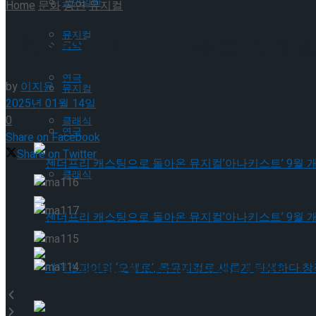
공연일반
Home
문화
공연
뮤지컬
뮤지컬
[현장스케치] 이아름솔, 범접할
국악
연극
by
이지윤
뮤지컬
2025년 01월 14일
0
클래식
연극
Share on Facebook
Share on Twitter
클래식
젠더프리 캐스팅으로 돌아온 뮤지컬’아나키스트’ 9월 개막
젠더프리 캐스팅으로 돌아온 뮤지컬’아나키스트’ 9월 개막