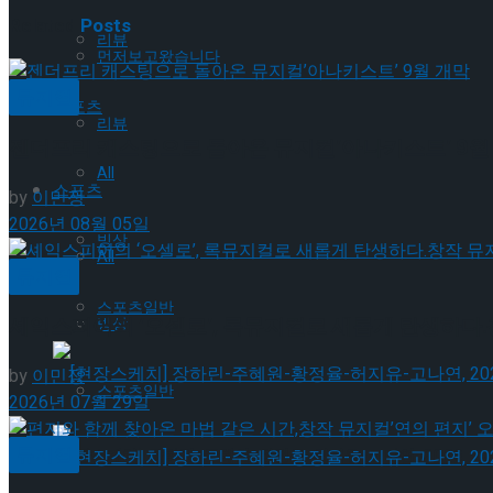
Related
Posts
리뷰
먼저보고왔습니다
뮤지컬
스포츠
리뷰
젠더프리 캐스팅으로 돌아온 뮤지컬’아나키스트’ 9월
All
스포츠
by
이민정
2026년 08월 05일
빙상
All
뮤지컬
스포츠일반
셰익스피어의 ‘오셀로’, 록뮤지컬로 새롭게 탄생하다.창
빙상
by
이민정
스포츠일반
2026년 07월 29일
뮤지컬
[현장스케치] 장하린-주혜원-황정율-허지유-고나연, 2026 ISU