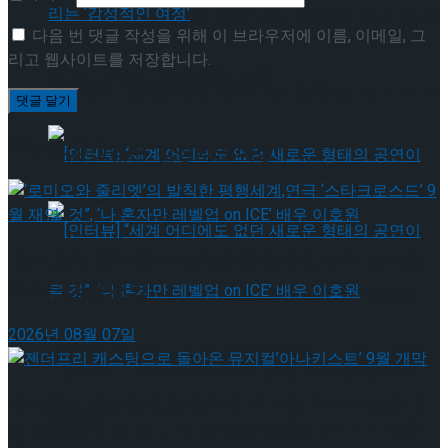
[인터뷰] 빙판 위에 피어나는 꽃처럼, 피겨 허지
다음 번 댓글 작성을 위해 이 브라우저에 이름, 이메일, 그
리고 웹사이트를 저장합니다.
유가 그리는 ‘감성적인 여정’
[인터뷰] 빙판 위에 피어나는 꽃처럼, 피겨 허지
이번주 인기뉴스
유가 그리는 ‘감성적인 여정’
‘로미오와 줄리엣’의 발칙한 평행세계,연극 ‘스타크
로스드’ 9월 재연
[인터뷰] “세계 어디에도 없던 새로운 형태의
2026년 08월 07일
공연이 될 것”, ‘나 혼자만 레벨업 on ICE’ 배우
[인터뷰] “세계 어디에도 없던 새로운 형태의
젠더프리 캐스팅으로 돌아온 뮤지컬’아나키스트’ 9
이호원
공연이 될 것”, ‘나 혼자만 레벨업 on ICE’ 배우
월 개막