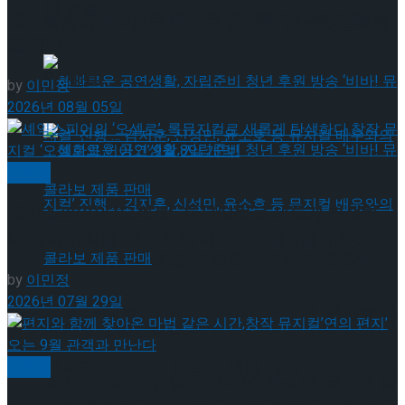
약 체결
젠더프리 캐스팅으로 돌아온 뮤지컬’아나키스트’ 9
국립극장 – 관광공사, 공연 관광 활성화 업무협
월 개막
약 체결
by
이민정
2026년 08월 05일
뮤지컬
셰익스피어의 ‘오셀로’, 록뮤지컬로 새롭게 탄생하
다.창작 뮤지컬 ‘오셀로와 이아고’ 9월 8일 개막!
혜화로운 공연생활, 자립준비 청년 후원 방송
by
이민정
2026년 07월 29일
‘비바! 뮤지컬’ 진행 … 김지훈, 신성민, 윤소호 등
혜화로운 공연생활, 자립준비 청년 후원 방송
뮤지컬
뮤지컬 배우와의 콜라보 제품 판매
‘비바! 뮤지컬’ 진행 … 김지훈, 신성민, 윤소호 등