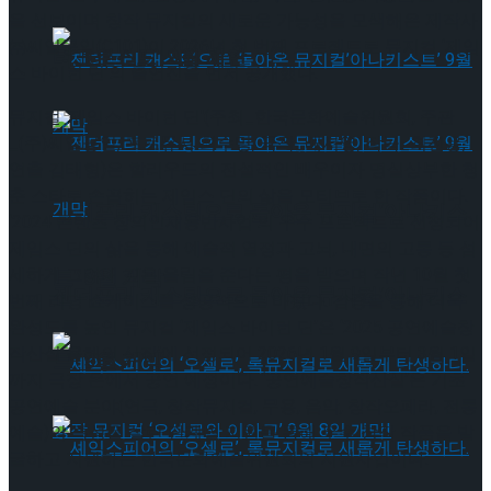
을 선보이며 창작 뮤지컬의 새로운 가능성을 모색해온 제작사
㈜씨일공일(C101)이 2026년 첫 번째 프로젝트로 뮤지컬 ‘제임
타크로스드’ 9월 재연
스 바이런 딘’의 출연진을 먼저 공개했다.
뮤지컬 ‘제임스 바이런 딘'(주최_한국문화예술위원회, 주관
_(주)씨일공일, 프로듀서 최수명, 극작_배서영, 작곡_최진용,
연출 김태형)은 할리우드의 전설적인 배우이자 명실상부한 청
춘 스타로 손꼽히는 제임스 딘의 삶을 모티브로 한 작품이다.
젠더프리 캐스팅으로 돌아온 뮤지컬’아나키스
‘2024 콘텐츠 창의인재동반사업’의 우수 프로젝트로 선정되어
제임스 딘의 삶을 통해 예술적 열정과 고뇌, 내면의 고통 등 섬
세하게 그려내 깊은 울림을 준다는 평을 받으며 작년 10월 첫
트’ 9월 개막
젠더프리 캐스팅으로 돌아온 뮤지컬’아나키스
번째 리딩 쇼케이스를 성공적으로 마쳤다. 검증을 통해 더욱
완성도를 높인 뮤지컬 ‘제임스 바이런 딘’은 ‘2025 공연예술창
작산실 올해의 신작’에 선정되어 2026년 1월 9일부터 3월 1일
트’ 9월 개막
까지 극장 온에서 공연 예정이다. ‘공연예술창작산실’은 기초
공연예술 분야(연극, 창작뮤지컬, 무용, 음악, 창작오페라, 전통
예술)의 특성을 살린 단계별 지원을 통해 우수 창작 작품을 발
굴하고 지원하는 한국문화예술위원회의 지원사업이다.