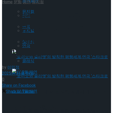
공연일반
Home
문화
공연
뮤지컬
뮤지컬
불꽃처럼 살다 간 청춘, 제임스
국악
딘의 뮤지컬로 재탄생한다, 뮤
연극
뮤지컬
지컬 ‘제임스 바이런 딘’, 2026
클래식
연극
년 1월 초연
클래식
by
이민정
2025년 11월 19일
0
Share on Facebook
‘로미오와 줄리엣’의 발칙한 평행세계,연극 ‘스
Share on Twitter
타크로스드’ 9월 재연
‘로미오와 줄리엣’의 발칙한 평행세계,연극 ‘스
뮤지컬 ‘블루레인’, ‘산홍’, ‘죽거나, 죽이거나’ 등 독창적인 작품