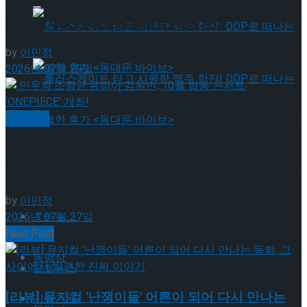
편지와 함께 찾아온 마법 같은 시간,창작 뮤지컬’연
의 편지’ 오는 9월 관객과 만난다
뮤지컬 배우와의 콜라보 제품 판매
by
이민정
2026년 07월 29일
공연일반
롤러스케이트 타고 시원한 맥주 한잔! DDP로 떠
민우혁·조형균·유리아·김원빈, 10월 합동 콘서트
나는 특별한 휴가 <동대문 바이브>
‘ONEPIECE’ 개최!
롤러스케이트 타고 시원한 맥주 한잔! DDP로 떠
by
이민정
나는 특별한 휴가 <동대문 바이브>
포토뉴스
2026년 07월 27일
Next Post
동영상
포토뉴스
[리뷰] 뮤지컬 '난쟁이들' 어른이 되어 다시 만나는
기획기사