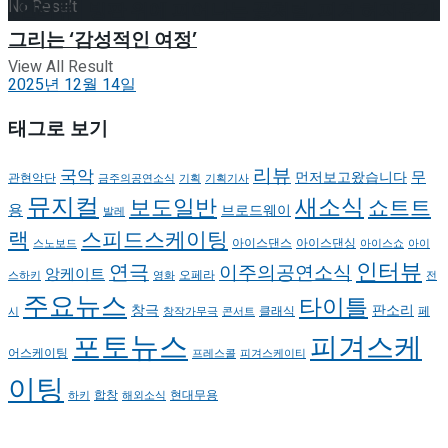
No Result
[인터뷰] 빙판 위에 피어나는 꽃처럼, 피겨 허지유가
그리는 ‘감성적인 여정’
View All Result
2025년 12월 14일
태그로 보기
리뷰
국악
무
먼저보고왔습니다
관현악단
금주의공연소식
기획
기획기사
뮤지컬
새소식
보도일반
쇼트트
용
브로드웨이
발레
랙
스피드스케이팅
아이스댄스
아이스댄싱
스노보드
아이스쇼
아이
인터뷰
연극
이주의공연소식
앙케이트
오페라
스하키
영화
전
주요뉴스
타이틀
판소리
창극
클래식
페
시
창작가무극
콘서트
포토뉴스
피겨스케
어스케이팅
프레스콜
피겨스케이티
이팅
현대무용
합창
하키
해외소식