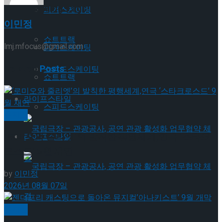
Trending Tags
피겨스케이팅
이민정
쇼트트랙
lmj.mfocus@gmail.com
피겨스케이팅
Related
Posts
스피드스케이팅
쇼트트랙
라이프스타일
스피드스케이팅
뮤지컬
‘로미오와 줄리엣’의 발칙한 평행세계,연극 ‘스타크
라이프스타일
로스드’ 9월 재연
by
이민정
2026년 08월 07일
국립극장 – 관광공사, 공연 관광 활성화 업무협
뮤지컬