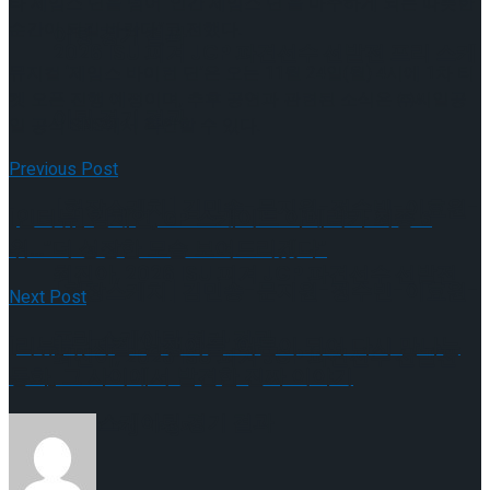
타 제임스 딘을 넘어 ‘인간 제임스 딘’을 마주하게 되는 따뜻한
순간이 되길 바란다”고 전했다.
이팅 경기 결과
2026 ISU 피겨 JGP 파견선수 선발전 프리 스케
뮤지컬 ‘제임스 바이런 딘’은 오는 11월 24일(월) 4시에 1차 티
켓 오픈 진행 예정이며, 추후 공연과 관련된 소식은 ㈜씨일공
이팅 경기 결과
일 공식 SNS에서 확인할 수 있다.
Previous Post
[현장스케치] 김민송-문지원-정수빈-이효원-
[인터뷰] 김채연, GP 스케이트 아메리카 최종 6
위…”더 성장한 모습 보여드리겠다”
최진아, 2026 ISU 피겨 JGP 파견선수 선발전
[현장스케치] 김민송-문지원-정수빈-이효원-
Next Post
프리 스케이팅 경기 결과
[리뷰] 뮤지컬 ‘난쟁이들’ 어른이 되어 다시 만나는
최진아, 2026 ISU 피겨 JGP 파견선수 선발전
동화, 그 사이에서 발견한 진짜 이야기
프리 스케이팅 경기 결과
Trending Tags