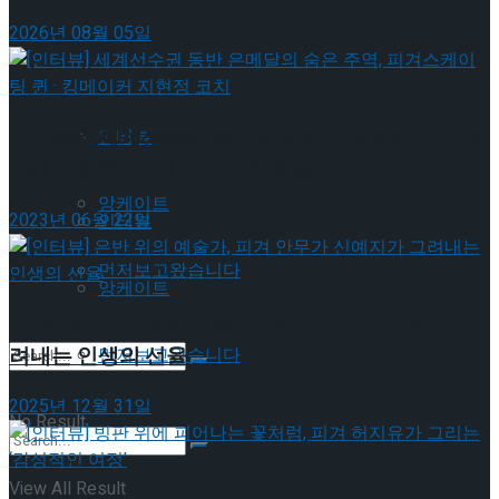
2026년 08월 05일
이호원
Trending Tags
Trending Tags
[인터뷰] 세계선수권 동반 은메달의 숨은 주역, 피겨
인터뷰
스케이팅 퀸 · 킹메이커 지현정 코치
앙케이트
2023년 06월 22일
인터뷰
먼저보고왔습니다
앙케이트
[인터뷰] 은반 위의 예술가, 피겨 안무가 신예지가 그
려내는 인생의 선율
먼저보고왔습니다
2025년 12월 31일
No Result
View All Result