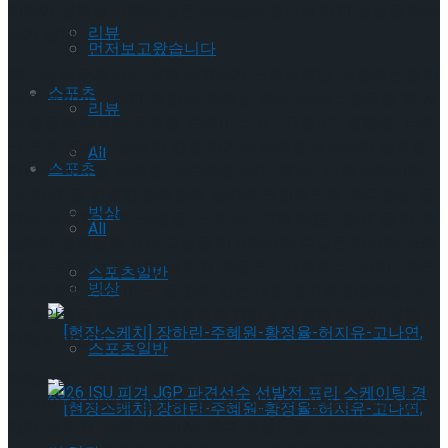
미지에 감춰진 내면의 깊은 외로움과 연기에 대한 진심을 마주
리뷰
하게 된다.
먼저보고왔습니다
최고의 배우가 되기 위해 치열하게 노력하지만, 내면에는 불안
스포츠
과 어색함이 가득한 ‘제임스’ 역에는 슈퍼스타K 5 준우승 후 가
리뷰
수 활동과 더불어 뮤지컬 ‘트레이스 유’, ‘유앤잇’, ‘볼륨업’, ‘테이
크 오프’ 등에서 섬세한 감정 연기로 뮤지컬 배우로의 입지를
All
스포츠
다져온 박시환, 뮤지컬 ‘스트라빈스키’, ‘랭보’, ‘미아 파밀리아’,
‘더 픽션’ 등 강렬한 존재감과 음악적 표현력으로 주목 받은 문
빙상
경초, 뮤지컬 ‘타조 소년들’, ‘모리스’, ‘그해 여름’, ‘빵야’ 등 매 작
All
품마다 관객들과 깊은 교감을 이끌어내며 폭넓은 캐릭터 소화
력을 보여주는 홍승안, 뮤지컬 ‘아몬드’, ‘시지프스’, ‘차미’, ‘루드
스포츠일반
빙상
윅 : 베토벤 더 피아노’ 등 깊이 있는 내면 연기와 안정적인 무
대 장악력을 보여주는 조환지가 출연을 확정해 작품에 대한 기
대감을 높인다.
스포츠일반
제임스를 인도하기 위해 나타난 제임스 딘의 열혈 팬이자 사신
인 ‘바이런’ 역에는 장재웅, 황두현, 최민우, 강병훈이 캐스팅되
었다. 뮤지컬 ‘스웨그에이지: 외쳐, 조선!’, ‘폴’, ‘부치하난’, ‘아가