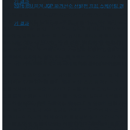
사’ 등에서 유쾌하면서도 진정성 있는 연기를 보여주며 활약한
장재웅, 뮤지컬 ‘등등곡’, ‘머피’, ‘드라이 플라워’, ‘오즈’, 연극 ‘보
도지침’ 등 장르불문 다양한 작품에서 탄탄한 연기력을 보여주
는 황두현, 뮤지컬 ‘난쟁이들’, ‘후크’, ‘구텐버그’, ‘여신님이 보고
[현장스케치] 장하린-주혜원-황정율-허지유-
계셔’, ‘최후진술’ 등 압도적인 무대 장악력과 감정 표현으로 캐
릭터에 생명력을 더하는 최민우, 뮤지컬 ‘윌리엄과 윌리엄의
고나연, 2026 ISU 피겨 JGP 파견선수 선발전
윌리엄들’, ‘베어 더 뮤지컬’, ‘무명, 준희’, ‘테일러’ 등 신예답지
[현장스케치] 장하린-주혜원-황정율-허지유-
않은 섬세한 연기로 주목받으며 가능성을 입증한 강병훈이 삶
과 죽음의 경계에서 ‘삶의 의미’ 를 되묻는 존재이자 각자 개성
프리 스케이팅 경기 결과
고나연, 2026 ISU 피겨 JGP 파견선수 선발전
있는 사신 캐릭터를 선보이며 극에 활력을 불어넣을 예정이다.
창작 뮤지컬 초연으로의 본 공연을 앞두고 있는 뮤지컬 ‘제임
프리 스케이팅 경기 결과
스 바이런 딘’은 대본과 음악, 무대, 의상, 조명 등 전반적인 요
소를 섬세하게 다듬으며 관객과 만남을 준비하고 있다. 쇼케이
스를 통해 검증된 서사와 넘버를 바탕으로, 실력파 배우들과
최고의 창작진이 함께 만들어갈 제임스 딘의 여정에 대한 기대
[현장스케치] 이규리-전효은-김지유-박하영,
감이 높아지고 있다. ㈜씨일공일 관계자는 “단순히 제임스 딘
의 전기극이 아니라, 한 예술가의 불꽃같은 삶과 인간 내면의
2026 ISU 피겨 JGP 파견선수 선발전 프리 스케
고뇌를 깊이 있게 들여다보는 작품”이라며 “관객들이 청춘 스
[현장스케치] 이규리-전효은-김지유-박하영,