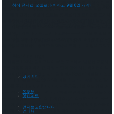
젊은 나이에 생을 마친 전설적인 할리우드 스타 ‘제임스 딘’은
셰익스피어의 ‘오셀로’, 록뮤지컬로 새롭게 탄생
‘에덴의 동쪽’, ‘이유없는 반항’, ‘자이언트’ 단 세 편의 작품으로
아카데미 연기상 후보에 오르는 등 독보적인 존재감을 드러내
하다.창작 뮤지컬 ‘오셀로와 이아고’ 9월 8일 개
는 배우이다. 삶 자체가 연기의 원천이 되었던 제임스는 당시
셰익스피어의 ‘오셀로’, 록뮤지컬로 새롭게 탄생
미국 사회의 고뇌를 담아낸 연기로 젊은이들을 매료시켰다. 그
의 삶 안에 기쁨과 상처, 실망과 고통은 누구나 겪을 수 있으며,
막!
이로 인한 실망과 좌절이 결코 무의미한 것이 아니라 한 인간
하다.창작 뮤지컬 ‘오셀로와 이아고’ 9월 8일 개
의 인생을 형성하는 중요한 역할임을 드러내는 여정을 그리고
있다.
막!
Trending Tags
이 작품은 1955년 캘리포니아 46번 도로에서 발생한 교통사
고로 죽음을 맞이하게 된 제임스 딘의 앞에 사신 바이런이 나
타나며 시작된다. 제임스 딘의 열혈 팬이었던 바이런은 제임스
Trending Tags
앙케이트
의 마지막 5분을 두고 안타까운 마음에 그에게 삶을 ‘편집’할
기회를 주겠다고 제안한다. 어쩌면 죽음을 피할 수도 있을 거
인터뷰
라는 생각에 제임스는 바이런과 함께 본인의 삶과 작품을 되짚
앙케이트
는 로드트립을 떠난다. ‘스타’ 제임스에게 열광하던 바이런은
점차 제임스의 여정을 함께하며 한 인간으로서의 제임스를 이
먼저보고왔습니다
해하게 되고, 제임스 역시 ‘반항의 아이콘’이라는 대중적인 이
인터뷰