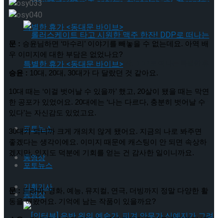
문 :
 승윤님하면 ‘마수리’ 이야기를 빼놓을 수 없는데요. 아역 배
우 이미지에 대한 부담은 없었나요?
롤러스케이트 타고 시원한 맥주 한잔! DDP로 떠나는 특별한 휴
승윤 :
 10대, 20대, 30대가 다 달랐던 것 같아요.
10대 때는 ‘이걸 벗어날 수 있을까’ 했고, 20살이 됐을 때는 막연
가 <동대문 바이브>
롤러스케이트 타고 시원한 맥주 한잔! DDP로 떠나는 특별한 휴
한 공포가 있었어요. 20대에는 ‘나는 다르다, 충분히 벗어날 수 
있다’는 자신감도 있었고요.
포토뉴스
가 <동대문 바이브>
30대가 되니까 크게 개의치 않게 됐어요. 지금의 나로 봐주면 
좋겠다는 생각이에요. 이미지 때문에 캐스팅이 안 되면 속상하
겠지만, 인지도 덕분에 기회를 얻는 건 감사한 일이니까요.
동영상
포토뉴스
기획기사
문 :
 드라마, 영화, 예능, 뮤지컬, 연극, 더빙까지 정말 다양한 활
동영상
동을 해왔어요. 기억에 남는 작품이 있을까요?