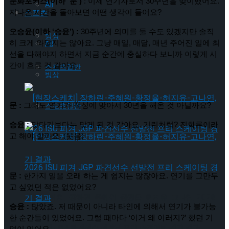
문화포커스(이하 ‘문’)
 : 이제 연기자로서 30주년을 맞이했어요. 
All
스포츠
지나온 시간을 돌아보면 어떤 생각이 들어요?
오승윤(이하 ‘승윤’) :
 30주년에 의미를 둘 수도 있겠지만 솔직
빙상
All
히 크게 와닿지는 않아요. 그냥 매일, 매달, 매년 주어진 일에 최
선을 다해야지 하면서 지금 순간에 충실하다 보니까 이렇게 시
간이 흐른 것 같아요.
스포츠일반
빙상
스포츠일반
문 :
 그래도 연기가 적성에 맞아서 30년을 해온 것 아닐까요?
승윤 :
 맞다기보다는 맞게 된 것 같아요. 기린처럼? 진화론이라
고 해야 할까요. (웃음)
문 :
 한가지 일을 오래 하는 게 쉽지는 않잖아요. 연기를 그만두
고 싶었던 적은 없었어요?
[현장스케치] 장하린-주혜원-황정율-허지유-고나연, 2026
승윤 :
 많았죠. 저 때문이 아니라 타인에 의해서 연기가 불가능
한 순간들이 있었어요. 그럴 때마다 ‘이거 왜 이러지?’ 했던 기
ISU 피겨 JGP 파견선수 선발전 프리 스케이팅 경기 결과
억이 있어요.