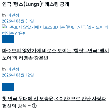
연극 ‘렁스(Lungs)’ 캐스팅 공개
by
이민정
2026년 03월 31일
연극
마주보지 않았기에 비로소 보이는 ‘햄릿’…연극 ‘엘시
노어’의 허영손·강은빈
by
이민정
2026년 03월 12일
연극
첫 연극 무대에 선 오승윤, <슈만>으로 만난 사랑과
헌신의 방식 – ①