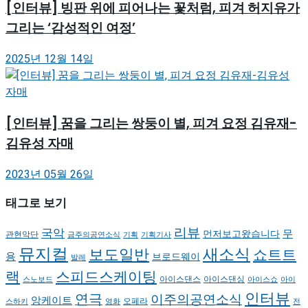
[인터뷰] 빙판 위에 피어나는 꽃처럼, 피겨 허지유가
그리는 ‘감성적인 여정’
2025년 12월 14일
[인터뷰] 꿈을 그리는 쌍둥이 별, 피겨 요정 김유재-
김유성 자매
2023년 05월 26일
태그로 보기
리뷰
국악
무
먼저보고왔습니다
관현악단
금주의공연소식
기획
기획기사
뮤지컬
새소식
보도일반
쇼트트
용
브로드웨이
발레
랙
스피드스케이팅
아이스댄스
아이스댄싱
스노보드
아이스쇼
아이
인터뷰
연극
이주의공연소식
앙케이트
오페라
스하키
영화
전