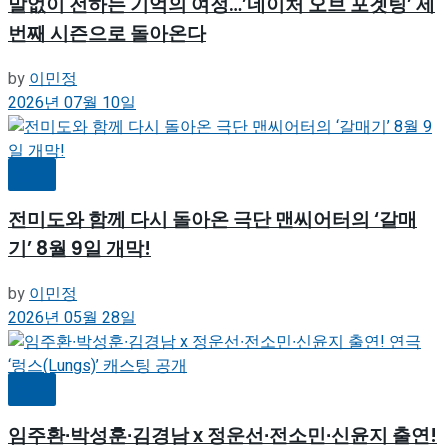
말없이 전하는 기억의 여정…’네이처 오브 포겟팅’ 세
번째 시즌으로 돌아온다
by
이민정
2026년 07월 10일
연극
전미도와 함께 다시 돌아온 극단 맨씨어터의 ‘갈매
기’ 8월 9일 개막!
by
이민정
2026년 05월 28일
연극
임주환∙박성훈∙김경남 x 정운선∙전소민∙신윤지 출연!