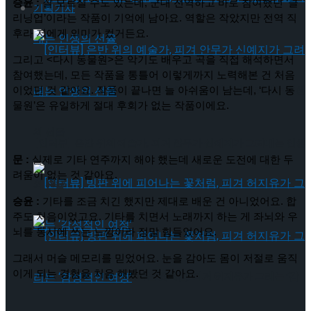
승윤 :
 잘 모르실 수도 있는데, 군대 전역하고 바로 참여했던 ‘클
기획기사
리닝업’이라는 작품이 기억에 남아요. 역할은 작았지만 전역 직
후라 저에게 의미가 컸거든요.
그리고 <다시 동물원>은 악기도 배우고 곡을 직접 해석하면서 
참여했는데, 모든 작품을 통틀어 이렇게까지 노력해본 건 처음
[인터뷰] 은반 위의 예술가, 피겨 안무가 신예지가 그려내는 인생
이었던 것 같아요. 작품이 끝나면 늘 아쉬움이 남는데, ‘다시 동
물원’은 유일하게 절대 후회가 없는 작품이에요.
의 선율
[인터뷰] 은반 위의 예술가, 피겨 안무가 신예지가 그려내는 인생
문 :
 실제로 기타 연주까지 해야 했는데 새로운 도전에 대한 두
려움이 없는 것 같아요.
의 선율
승윤 :
 기타를 조금 치긴 했지만 제대로 배운 건 아니었어요. 합
주도 처음이었고요. 기타를 치면서 노래까지 하는 게 좌뇌와 우
뇌를 동시에 쓰는 느낌이라 정말 힘들었어요.
그래서 머슬 메모리를 믿었어요. 눈을 감아도 몸이 저절로 움직
이게 되는 경험을 처음 해봤던 것 같아요.
[인터뷰] 빙판 위에 피어나는 꽃처럼, 피겨 허지유가 그리는 ‘감