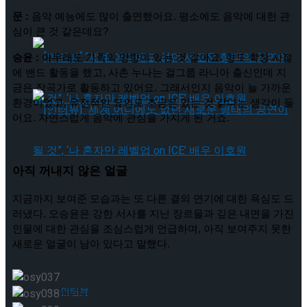
성적인 여정’
문 :
 음악 예능에도 많이 출연했어요. 평소에도 음악에 대한 관
[인터뷰] 빙판 위에 피어나는 꽃처럼, 피겨 허지유가 그리는 ‘감
심이 큰 것 같은데요?
승윤 :
 아무래도 가족의 영향이 있는 것 같아요. 형도 학창 시절
성적인 여정’
에 밴드 활동을 했고, 사촌 누나는 걸그룹 라니아 출신인데 지
금은 작곡가로 활동하고 있어요. 그래서인지 음악이 늘 가까운 
환경이었고, 유전적인 요인도 조금은 있는 것 같다는 생각이 들
어요. 자연스럽게 음악에 관심을 가지게 된 거죠.
[인터뷰] “세계 어디에도 없던 새로운 형태의 공연이 될 것”, ‘나
아직 꺼내지 않은 얼굴
혼자만 레벨업 on ICE’ 배우 이호원
지금까지 보여준 모습과는 또 다른 결의 연기에 대한 욕심도 드
[인터뷰] “세계 어디에도 없던 새로운 형태의 공연이 될 것”, ‘나
러냈다. 오승윤은 강한 서사를 지닌 장르물과 깊은 내면을 가진
인물에 대한 관심을 조심스럽게 언급하며, 아직 보여주지 못한
Trending Tags
혼자만 레벨업 on ICE’ 배우 이호원
새로운 얼굴이 남아 있다고 말했다.
인터뷰
Trending Tags