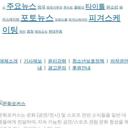
주요뉴스
타이틀
판소리
창극
클래식
페
시
창작가무극
콘서트
포토뉴스
피겨스케
어스케이팅
프레스콜
피겨스케이티
이팅
현대무용
합창
하키
해외소식
매체소개
|
기사제보
|
윤리강령
|
청소년보호정책
|
저작권
내
|
광고문의
|
후원안내
문화포커스는 문화 (공연/전시) 및 스포츠 전반 소식들을 일반 대
중들에게 전달하여, 지속 가능한 공연/스포츠 관람 문화 형성을 