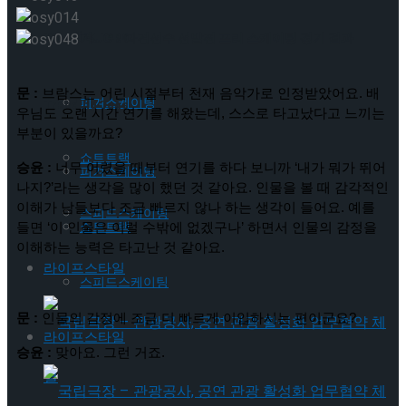
Trending Tags
ISU 피겨 JGP 파견선수 선발전 프리 스케이팅 경기 결과
문 :
 브람스는 어린 시절부터 천재 음악가로 인정받았어요. 배
피겨스케이팅
Trending Tags
우님도 오랜 시간 연기를 해왔는데, 스스로 타고났다고 느끼는 
부분이 있을까요?
쇼트트랙
승윤 :
 너무 어렸을 때부터 연기를 하다 보니까 ‘내가 뭐가 뛰어
피겨스케이팅
나지?’라는 생각을 많이 했던 것 같아요. 인물을 볼 때 감각적인 
이해가 남들보다 조금 빠르지 않나 하는 생각이 들어요. 예를 
스피드스케이팅
쇼트트랙
들면 ‘이 인물은 이럴 수밖에 없겠구나’ 하면서 인물의 감정을 
이해하는 능력은 타고난 것 같아요.
라이프스타일
스피드스케이팅
문 :
 인물의 감정에 조금 더 빠르게 이입하시는 편이군요?
라이프스타일
승윤 :
 맞아요. 그런 거죠.