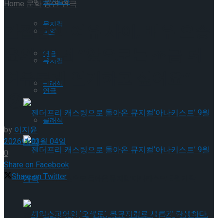
공연일반
Home
문화
공연
연극
뮤지컬
간절함과 여유 사이, 배우 오승
국악
윤의 30년 “앞으로는 조금 더
연극
뮤지컬
여유롭게 연기하고 싶어요” –
클래식
연극
②
클래식
by
이지윤
2026년 03월 04일
0
Share on Facebook
Share on Twitter
젠더프리 캐스팅으로 돌아온 뮤지컬’아나키스트’ 9월 개막
젠더프리 캐스팅으로 돌아온 뮤지컬’아나키스트’ 9월 개막