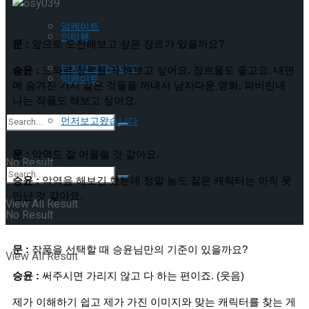
앙케이트
인터뷰
문 :
 앞으로 도전해보고 싶은 장르가 있을까요?
먼저보고왔습니다
승윤 : 
느와르 장르를 꼭 해보고 싶어요. 장르물도 좋고요. 내면
앙케이트
에 숨겨진 가시 같은 것들을 꺼내서 남자다운 영화, 피비린내 
나는 작품도 해보고 싶어요.
먼저보고왔습니다
문 :
 악역도 잘 어울릴 것 같아요.
No Result
승윤 :
 악역을 해보긴 했는데 정말 농도 짙은 캐릭터는 아직 못 
만난 것 같아요.
View All Result
No Result
문 :
 작품을 선택할 때 승윤님만의 기준이 있을까요?
View All Result
승윤 :
 써주시면 가리지 않고 다 하는 편이죠. (웃음)
제가 이해하기 쉽고 제가 가진 이미지와 맞는 캐릭터를 찾는 게 