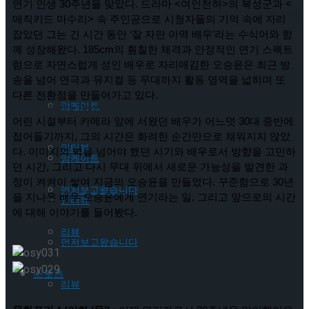
9월 관객과 만난다
연기 인생 30주년을 맞았다. 드라마 <여인천하>의 복성군과 <
편지와 함께 찾아온 마법 같은 시간,창작 뮤지컬’연의 편지’ 오는
매직키드 마수리> 속 주인공으로 시청자들의 기억 속에 자리 
잡았던 그는 긴 시간 동안 ‘잘 자란 아역 배우’라는 수식어와 함
께 성장해왔다. 185cm의 훤칠한 체격과 안정적인 연기 스펙트
Trending Tags
9월 관객과 만난다
럼으로 자연스럽게 성인 배우로 자리매김한 오승윤은 최근 방
송을 넘어 연극과 뮤지컬 등 무대까지 활동 영역을 넓히며 또 
다른 전환점을 만들어가고 있다.
앙케이트
Trending Tags
어린 시절부터 카메라 앞에 서왔던 배우가 어느덧 30대 중반에 
접어들기까지, 그의 시간은 화려한 순간만으로 채워지지 않았
인터뷰
다. 이미지의 벽을 넘어야 했던 시기와 배우로서 방향을 고민하
앙케이트
던 시간, 그리고 다시 무대 위에서 새로운 가능성을 발견한 과
정이 켜켜이 쌓여 지금의 오승윤을 만들었다. 꾸준함으로 30년
먼저보고왔습니다
을 지나온 배우 오승윤에게 연기라는 일, 그리고 앞으로의 시간
인터뷰
에 대해 이야기를 들어봤다.
리뷰
먼저보고왔습니다
스포츠
리뷰