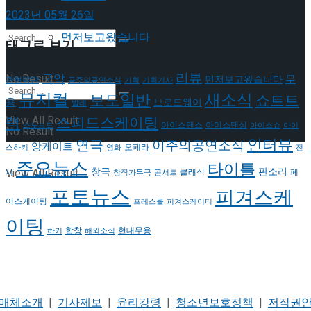
2023년 05월 26일
먼저보고왔습니다
태그로 보기
리뷰
국악
No Result
무
먼저보고왔습니다
관현악단
금주의공연소식
기획
기획기사
뮤지컬
새소식
보도일반
쇼트트
용
브로드웨이
발레
랙
스피드스케이팅
View All Result
아이스댄스
아이스댄싱
스노보드
아이스쇼
아이
No Result
인터뷰
연극
이주의공연소식
앙케이트
오페라
스하키
영화
전
주요뉴스
타이틀
판소리
창극
View All Result
클래식
페
시
창작가무극
콘서트
포토뉴스
피겨스케
어스케이팅
프레스콜
피겨스케이티
이팅
현대무용
합창
하키
해외소식
매체소개
|
기사제보
|
윤리강령
|
청소년보호정책
|
저작권