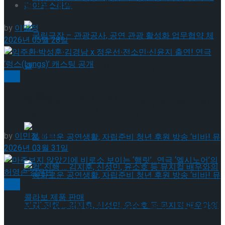
기’ 8월 9일 개막!
라이프스타일
by
이민정
2026년 05월 28일
국립극장 – 관광공사, 공연 관광 활성화 업무협
연극
약 체결
임주환∙박성훈∙김경남 x 정운선∙전소민∙신윤지 출연!
국립극장 – 관광공사, 공연 관광 활성화 업무협
연극 ‘렁스(Lungs)’ 캐스팅 공개
약 체결
by
이민정
2026년 03월 31일
연극
마주보지 않았기에 비로소 보이는 ‘햄릿’…연극 ‘엘시
노어’의 허영손·강은빈