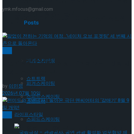
[현장스케치] 김민송-문지원-정수빈-이효원-
ymk.mfocus@gmail.com
프리 스케이팅 경기 결과
최진아, 2026 ISU 피겨 JGP 파견선수 선발전
Related
Posts
프리 스케이팅 경기 결과
Trending Tags
공연
Trending Tags
피겨스케이팅
말없이 전하는 기억의 여정…’네이처 오브 포겟팅’ 세
번째 시즌으로 돌아온다
쇼트트랙
피겨스케이팅
by
이민정
2026년 07월 10일
스피드스케이팅
쇼트트랙
라이프스타일
연극
스피드스케이팅
전미도와 함께 다시 돌아온 극단 맨씨어터의 ‘갈매