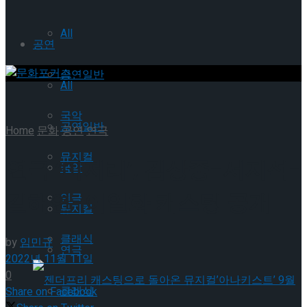
All
공연
공연일반
All
국악
공연일반
Home
문화
공연
연극
뮤지컬
연극 ‘미저리’, 김상중-서지석-
국악
길해연-이일화 캐스팅 공개
연극
뮤지컬
클래식
by
임민규
연극
2022년 11월 11일
0
클래식
Share on Facebook