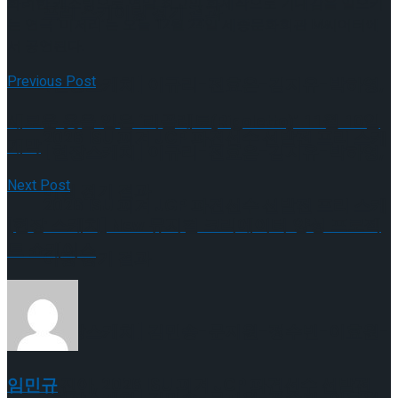
화려한 캐스팅으로 연말 최고의 화제작으로 기대감을 일으키
프리 스케이팅 경기 결과
는 연극 ‘미저리’는 오늘 12월 24일 세종문화회관 M씨어터에
서 공연된다.
Previous Post
[현장스케치] 이규리-전효은-김지유-박하영,
새로운 옷을 입은 ‘리골레토(Rigoletto)’ 11월 10일
2026 ISU 피겨 JGP 파견선수 선발전 프리 스케
개막
[현장스케치] 이규리-전효은-김지유-박하영,
Next Post
이팅 경기 결과
2026 ISU 피겨 JGP 파견선수 선발전 프리 스케
[현장 스케치] New 뮤지컬 크리에이터 양성 프로젝
트 쇼케이스
이팅 경기 결과
[현장스케치] 김민송-문지원-정수빈-이효원-
최진아, 2026 ISU 피겨 JGP 파견선수 선발전
임민규