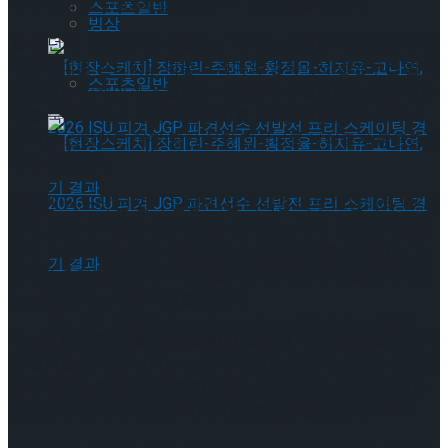
께 무대에 설 수 있어 감사드린다” 는 소감을 전했다.
스포츠일반
빙상
‘폴 셸던’의 광팬인 ‘애니 윌크스’ 역에는 초연부터 김상중과 완
벽한 케미를 선보이고 각종 드라마와 영화에서 종행무진 활약
스포츠일반
하고 있는 길해연과 응답하라 시리즈에서 열연하고 최근 영화
‘나를 죽여줘’에서 인상적인 연기를 보여준 이일화가 맡아 서
로 다른 스타일로 어떤 광기 어린 집착녀를 보여줄지 궁금증을
자아내고 있다.
보안관 ‘버스터’는 연기 인생 47년 베테랑 배우 고인배와 TV 드
라마, 영화, CF 등에서 존재감을 드러내는 배우 김재만이 출연
한다. 초연부터 보안관 역을 맡아 노련한 연기를 선보이는 고
[현장스케치] 장하린-주혜원-황정율-허지유-
인배와 오랜만에 연극무대로 돌아온 김재만이 새롭게 해석하
는 보안관 버스터도 기대를 모은다.
고나연, 2026 ISU 피겨 JGP 파견선수 선발전
베스트셀러 작가 ‘폴 셸던’을 향한 열성 팬 ‘애니 윌크스’의 광적
[현장스케치] 장하린-주혜원-황정율-허지유-
인 집착을 긴박감 넘치는 스릴러 전개로 심리적 공포와 긴장감
프리 스케이팅 경기 결과
을 자아내는 작품으로 1990년 감독 로브 라이너에 의해 영화
고나연, 2026 ISU 피겨 JGP 파견선수 선발전
화되면서 전 세계적으로 미저리 신드롬을 일으켰다.