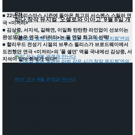
셰익스피어의 ‘오셀로’, 록뮤지컬로 새롭게 탄생
막!
■ 22년 크리스마스 시즌에 돌아온 최고의 서스펜스 스릴러 연
하다.창작 뮤지컬 ‘오셀로와 이아고’ 9월 8일 개
극 <미저리>
■ 김상중, 서지석, 길해연, 이일화 탄탄한 라인업이 선보이는
막!
완성도 높은 연극 <미저리>는 올 연말 최고의 선택!
■ 할리우드 전성기 시절의 브루스 윌리스가 브로드웨이에서
도전했던 연극 <미저리>의 ‘폴 셸던’ 역을 국내에선 김상중, 서
지석이 맡아 화제가 되다!!
편지와 함께 찾아온 마법 같은 시간,창작 뮤지
12월 24일 세종문화회관 M씨어터에서 개막하는 연극 ‘미저
리’가 캐스팅을 확정 지었다. 2018년 2월 성공적인 초연과
2019년 7월 공연까지 연속 흥행한 이후 2년 3개월 만에 세 번
컬’연의 편지’ 오는 9월 관객과 만난다
편지와 함께 찾아온 마법 같은 시간,창작 뮤지
째 시즌을 선보이게 되었다.
‘미저리’는 미국의 대표 작가 스티븐 킹의 소설로 1990년 영화
컬’연의 편지’ 오는 9월 관객과 만난다
Trending Tags
‘미저리’를 각색한 작품이다. 크리에이터에 대한 관심이 어느
때보다 높아진 요즘, 주인공 소설가의 고뇌와 더불어 현대사회