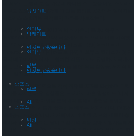
의 떠오르는 병리 현상 가운데 하나인 스토킹을 메인 스토리로
Trending Tags
다루고 있으면서도 연극에 딱 맞는 한정된 공간에서 벌어지는
앙케이트
서스펜스 스릴러로 관객들의 마음을 사로잡는다.
인터뷰
특히 연극 ‘미저리’는 2012년 벅스 카운티 플레이하우스
앙케이트
(Bucks county Playhouse) 극장에서 월드 프리미어를 시작했
고, 2015년 브로드웨이 브로드 허스트 극장(Broad hurst
먼저보고왔습니다
Theatre)에서 영화 ‘다이하드’로 유명한 브루스 윌리스가 첫 연
인터뷰
극의 배우이자 제작자로 참여한 작품으로도 유명하다. 국내에
리뷰
서는 브루스 윌리스가 맡았던 ‘폴 셸던’ 역을 김상중, 서지석 배
먼저보고왔습니다
우가 맡아 화제이다.
스포츠
초연부터 ‘폴 셸던’ 역으로 객석 점유율 90%를 달성하며 티켓
리뷰
파워를 과시한 배우 김상중은 드라마로 바쁜 일정에도 ‘미저
리’에 대한 특별한 애정을 드러내며 흔쾌히 출연을 결정했
All
스포츠
다.‘폴 셸던’ 역에 새롭게 합류하는 배우는 서지석이다. TV조선
세대공감 드라마 ‘어쩌다 가족’에서 훈훈한 외모와 젠틀한 성
빙상
격이자 딸만 바라보는 딸바보 김지석 역을 맡아 시청자들에게
All
사랑을 받은 그는 “연극 도전도 설레지만 김상중 선배님과 함