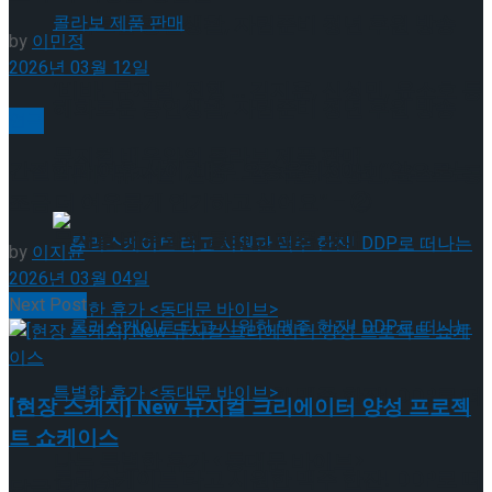
혜화로운 공연생활, 자립준비 청년 후원 방송
by
이민정
2026년 03월 12일
‘비바! 뮤지컬’ 진행 … 김지훈, 신성민, 윤소호 등
혜화로운 공연생활, 자립준비 청년 후원 방송
연극
뮤지컬 배우와의 콜라보 제품 판매
간절함과 여유 사이, 배우 오승윤의 30년 “앞으로는
‘비바! 뮤지컬’ 진행 … 김지훈, 신성민, 윤소호 등
조금 더 여유롭게 연기하고 싶어요” – ②
뮤지컬 배우와의 콜라보 제품 판매
by
이지윤
2026년 03월 04일
Next Post
롤러스케이트 타고 시원한 맥주 한잔! DDP로 떠
[현장 스케치] New 뮤지컬 크리에이터 양성 프로젝
트 쇼케이스
나는 특별한 휴가 <동대문 바이브>
롤러스케이트 타고 시원한 맥주 한잔! DDP로 떠
답글 남기기