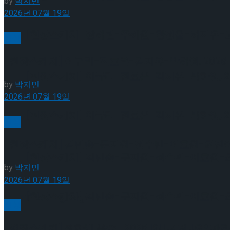
by
박지민
2026년 07월 19일
[현장스케치] 장하린-주혜원-황정율-허지유-고나연
빙상
[현장스케치] 이규리-전효은-김지유-박하영, 2026 
[현장스케치] 이규리-전효은-김지유-박하영, 202
by
박지민
2026년 07월 19일
[현장스케치] 이규리-전효은-김지유-박하영, 202
빙상
[현장스케치] 김민송-문지원-정수빈-이효원-최진아, 2
[현장스케치] 김민송-문지원-정수빈-이효원-최진아
by
박지민
2026년 07월 19일
[현장스케치] 김민송-문지원-정수빈-이효원-최진아
Trending Tags
빙상
[현장스케치] 최하빈 우승… 2026 ISU 피겨 JGP