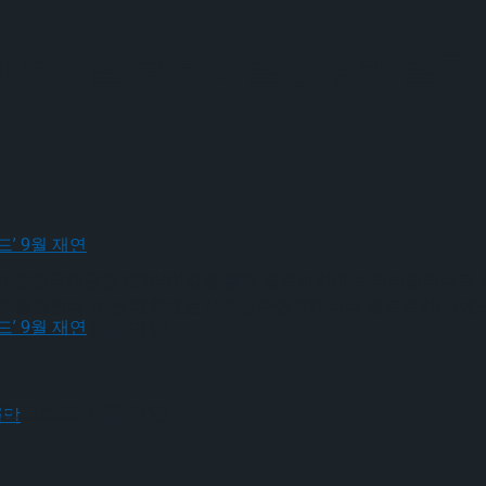
 메모리얼 트로피 출전 위해 출국
)이 인천국제공항 제2터미널을 통해 슬로바키아 브라티슬라바로 출국했
 출전한다. 이번 대회에는 세계선수권 8위 니나 페트로키나(에스토
크로스드’ 9월 재연
크로스드’ 9월 재연