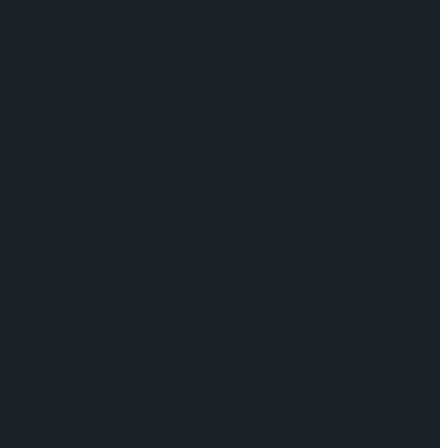
다. 김채연은 오는 26일부터 27일까지 열리는 2025 ISU
니아), 아바 마리 지글러(미국), 엘리스 린 그레이시(미국) 등