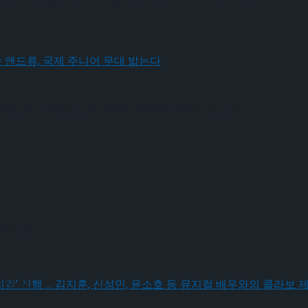
박인경-송 앤드류, 국제 주니어 무대 밟는다
 체결
 체결