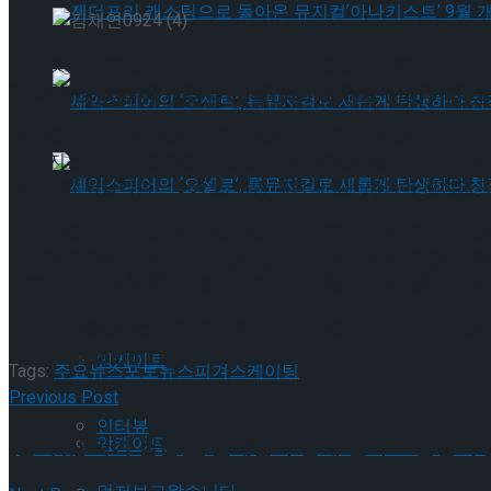
젠더프리 캐스팅으로 돌아온 뮤지컬’아나키스트’
시즌 첫 무대를 앞두고 김채연은 “너무 오랜만에 대회에 나와서
한 음악에 맞춘 스텝 시퀀스가 새롭다. 그 부분을 가장 집중해서
젠더프리 캐스팅으로 돌아온 뮤지컬’아나키스트’
매 시즌 어머니가 직접 제작한 의상으로도 화제가 된 김채연은 
손수 지은 의상과 함께한다. 인간 존재의 복잡성을 질문하는 가사와
셰익스피어의 ‘오셀로’, 록뮤지컬로 새롭게 탄생하
〈태극기 휘날리며〉 OST로, 이번 대회에서는 의상이 완성되지 
지난 시즌 하얼빈 동계아시안게임과 사대륙선수권대회에서 연달아
귀국해 호흡을 가다듬었다. “제가 원하는 시간대에 선택해서 훈
셰익스피어의 ‘오셀로’, 록뮤지컬로 새롭게 탄생하
Trending Tags
제프리 버틀과 리 바켈 코치가
이후에는 다시 캐나다로 돌아가
김채연이 출전하는 제33회 네펠라 메모리얼 트로피 여자 싱글 쇼
Trending Tags
앙케이트
Tags:
주요뉴스
포토뉴스
피겨스케이팅
Previous Post
인터뷰
앙케이트
[인터뷰] 피겨 김현겸, 은메달과 함께 밀라노 올림픽