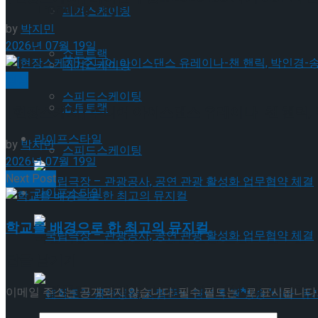
Trending Tags
피겨스케이팅
by
박지민
2026년 07월 19일
쇼트트랙
피겨스케이팅
빙상
스피드스케이팅
쇼트트랙
[현장스케치] 주니어 아이스댄스 유레이나-챈 핸릭, 
라이프스타일
by
박지민
스피드스케이팅
2026년 07월 19일
Next Post
라이프스타일
학교를 배경으로 한 최고의 뮤지컬
국립극장 – 관광공사, 공연 관광 활성화 업무협약
답글 남기기
국립극장 – 관광공사, 공연 관광 활성화 업무협약
이메일 주소는 공개되지 않습니다.
필수 필드는
*
로 표시됩니다