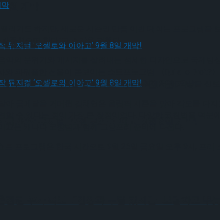
 9월 개막
 떨리기도 하지만, 새로운 시즌인 만큼 이번 대회는 프로그램을
 봐주셨으면 한다”고 소감을 전했다.
 9월 개막
음악의 분위기와 메시지를 살려내는 섬세한 디자인으로 국제빙상연
 파워풀한 선율이 돋보이는 쇼트프로그램 〈Qui a le Droit
다.창작 뮤지컬 ‘오셀로와 이아고’ 9월 8일 개막!
않아 다른 선수 의상을 빌려 입고, 다음 대회에서 새 의상을 선보
 금메달을 거머쥔 김채연은 올림픽 시즌을 맞아 각오를 다지고
련할 수 있다는 점이 가장 큰 장점이었다. 다양한 코칭법을 덕분에
다.창작 뮤지컬 ‘오셀로와 이아고’ 9월 8일 개막!
 이끄는 캐나다 코칭팀과 함께 그랑프리 준비에 나선다.
트 프로그램은 한국 시간으로 9월 26일 금요일 오후 9시, 프리 
 출전권 추가 확보…“긴장과 부담 컸지만…보람차고 뿌