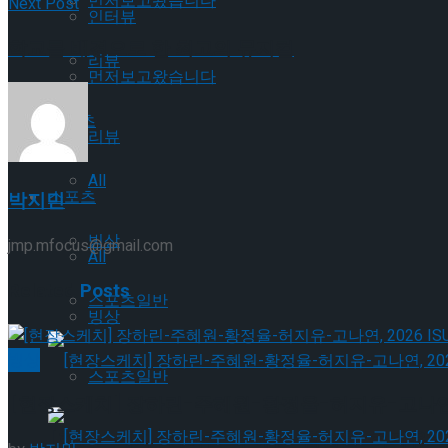
먼저보고왔습니다
Next Post
인터뷰
학교를 배경으로 한 최고의 뮤지컬
리뷰
먼저보고왔습니다
스포츠
리뷰
All
스포츠
박지민
빙상
jmp.mfocus@gmail.com
All
Related
Posts
스포츠일반
빙상
빙상
스포츠일반
[현장스케치] 장하린-주혜원-황정율-허지유-고나연, 2
[현장스케치] 장하린-주혜원-황정율-허지유-고나연