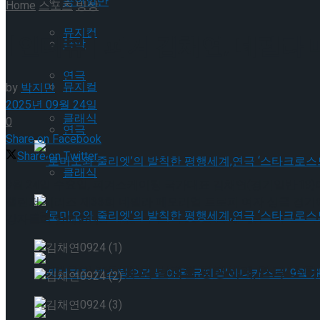
공연일반
Home
스포츠
빙상
뮤지컬
[인터뷰] 피겨 김채연, 네펠라
국악
연극
뮤지컬
by
박지민
2025년 09월 24일
클래식
0
연극
Share on Facebook
Share on Twitter
클래식
9월 24일 수요일, 피겨스케이팅 국가대표 김채연(경기일반·19
챌린저 시리즈 제33회 네펠라 메모리얼 트로피 여자 싱글 경기에
‘로미오와 줄리엣’의 발칙한 평행세계,연극 ‘스타
강자들이 함께한다.
‘로미오와 줄리엣’의 발칙한 평행세계,연극 ‘스타