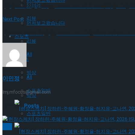
먼저보고왔습니다
인터뷰
[현장스케치] 윤아선, 2025 ISU 피겨 스케이팅 그랑프
리뷰
Next Post
먼저보고왔습니다
[인터뷰] 피겨 차준환, 2025 ISU 그랑프리 시리즈 N
스포츠
리뷰
All
스포츠
빙상
All
이민정
스포츠일반
lmj.mfocus@gmail.com
빙상
Related
Posts
스포츠일반
빙상
[현장스케치] 장하린-주혜원-황정율-허지유-고나연