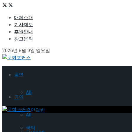
매체소개
기사제보
후원안내
광고문의
2026년 8월 9일 일요일
공연
All
공연
공연일반
All
국악