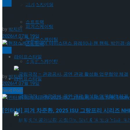
빙상
Trending Tags
피겨스케이팅
[현장스케치] 최하빈 우승… 2026 ISU 피겨 JGP
쇼트트랙
피겨스케이팅
by
박지민
2026년 07월 19일
스피드스케이팅
쇼트트랙
빙상
라이프스타일
스피드스케이팅
[현장스케치] 주니어 아이스댄스 유레이나-챈 핸릭, 
by
박지민
라이프스타일
2026년 07월 19일
Next Post
국립극장 – 관광공사, 공연 관광 활성화 업무협약
[인터뷰] 피겨 차준환, 2025 ISU 그랑프리 시리즈 NH
국립극장 – 관광공사, 공연 관광 활성화 업무협약
답글 남기기