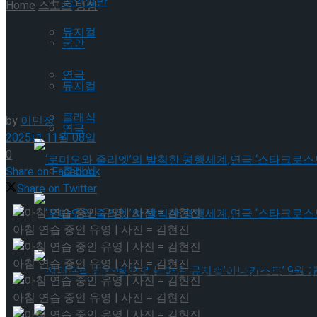
공연일반
Home
스포츠
빙상
뮤지컬
[현장스케치] 유영, 2025 IS
국악
습
연극
뮤지컬
클래식
by
이민정
연극
2025년 11월 08일
0
클래식
Share on Facebook
Share on Twitter
‘로미오와 줄리엣’의 발칙한 평행세계,연극 ‘스타
아침 연습 중인 유영 | 사진 = 김현진
아침 연습 중인 유영 | 사진 = 김현진
‘로미오와 줄리엣’의 발칙한 평행세계,연극 ‘스타
아침 연습 중인 유영 | 사진 = 김현진