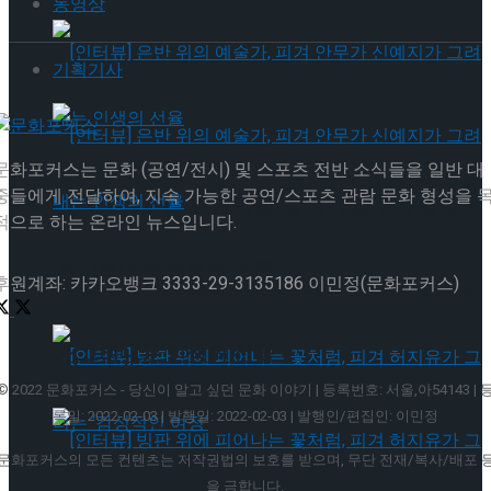
동영상
기획기사
문화포커스는 문화 (공연/전시) 및 스포츠 전반 소식들을 일반 대
중들에게 전달하여, 지속 가능한 공연/스포츠 관람 문화 형성을 
[인터뷰] 은반 위의 예술가, 피겨 안무가 신예지
적으로 하는 온라인 뉴스입니다.
가 그려내는 인생의 선율
후원계좌: 카카오뱅크 3333-29-3135186 이민정(문화포커스)
[인터뷰] 은반 위의 예술가, 피겨 안무가 신예지
가 그려내는 인생의 선율
© 2022 문화포커스 - 당신이 알고 싶던 문화 이야기 | 등록번호: 서울,아54143 | 
록일: 2022-02-03 | 발행일: 2022-02-03 | 발행인/편집인: 이민정
문화포커스의 모든 컨텐츠는 저작권법의 보호를 받으며, 무단 전재/복사/배포 
을 금합니다.