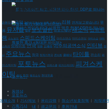
뮤지컬 배우와의 콜라보 제품 판매
태그로 보기
리뷰
국악
무
먼저보고왔습니다
관현악단
금주의공연소식
기획
기획기사
뮤지컬
새소식
보도일반
쇼트트
용
브로드웨이
발레
랙
스피드스케이팅
아이스댄스
아이스댄싱
스노보드
아이스쇼
아이
롤러스케이트 타고 시원한 맥주 한잔! DDP로 떠
인터뷰
연극
이주의공연소식
앙케이트
오페라
스하키
영화
전
주요뉴스
타이틀
판소리
창극
클래식
페
시
창작가무극
콘서트
나는 특별한 휴가 <동대문 바이브>
롤러스케이트 타고 시원한 맥주 한잔! DDP로 떠
포토뉴스
피겨스케
어스케이팅
프레스콜
피겨스케이티
이팅
나는 특별한 휴가 <동대문 바이브>
현대무용
합창
하키
해외소식
포토뉴스
동영상
포토뉴스
매체소개
|
기사제보
|
윤리강령
|
청소년보호정책
|
저작권
기획기사
내
|
광고문의
|
후원안내