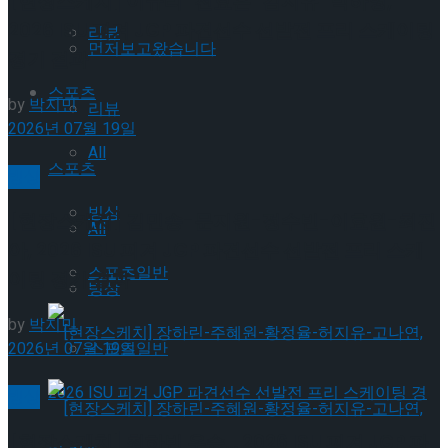
[현장스케치] 이규리-전효은-김지유-박하영,
2026 ISU 피겨 JGP 파견선수 선발전 프리 스케이팅
리뷰
먼저보고왔습니다
경기 결과
스포츠
by
박지민
리뷰
2026년 07월 19일
All
스포츠
빙상
빙상
[현장스케치] 김민송-문지원-정수빈-이효원-최진
All
아, 2026 ISU 피겨 JGP 파견선수 선발전 프리 스케
스포츠일반
이팅 경기 결과
빙상
by
박지민
2026년 07월 19일
스포츠일반
빙상
[현장스케치] 최하빈 우승… 2026 ISU 피겨 JGP 파