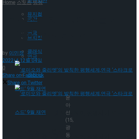
공연일반
Home
스포츠
빙상
뮤지컬
[현장스케치] 빙판 위를 가르
국악
는 붉은 요정 윤아선
연극
뮤지컬
클래식
by
이민정
연극
2022년 12월 04일
0
클래식
Share on Facebook
Share on Twitter
윤
아
‘로미오와 줄리엣’의 발칙한 평행세계,연극 ‘스
선
(15,
광
타크로스드’ 9월 재연
동
‘로미오와 줄리엣’의 발칙한 평행세계,연극 ‘스