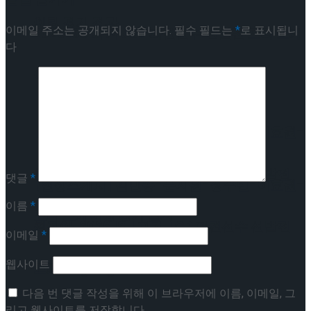
이팅 경기 결과
이메일 주소는 공개되지 않습니다.
필수 필드는
*
로 표시됩니
2026 ISU 피겨 JGP 파견선수 선발전 프리 스케
다
이팅 경기 결과
[현장스케치] 김민송-문지원-정수빈-이효원-
최진아, 2026 ISU 피겨 JGP 파견선수 선발전
댓글
*
[현장스케치] 김민송-문지원-정수빈-이효원-
이름
*
프리 스케이팅 경기 결과
최진아, 2026 ISU 피겨 JGP 파견선수 선발전
이메일
*
웹사이트
프리 스케이팅 경기 결과
Trending Tags
다음 번 댓글 작성을 위해 이 브라우저에 이름, 이메일, 그
리고 웹사이트를 저장합니다.