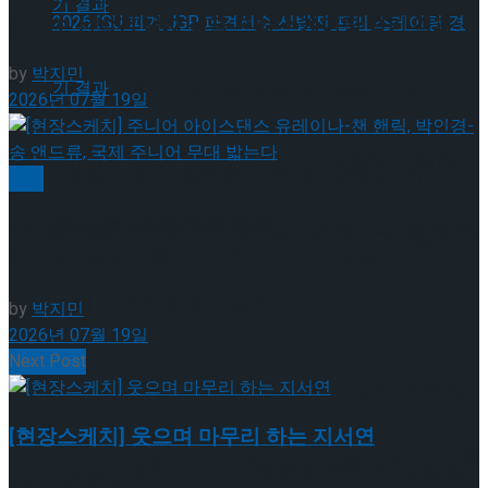
견선수 선발전 남자 싱글 프리 스케이팅 경기 결과
by
박지민
[현장스케치] 장하린-주혜원-황정율-허지유-
2026년 07월 19일
고나연, 2026 ISU 피겨 JGP 파견선수 선발전
[현장스케치] 장하린-주혜원-황정율-허지유-
빙상
프리 스케이팅 경기 결과
[현장스케치] 주니어 아이스댄스 유레이나-챈 핸릭,
고나연, 2026 ISU 피겨 JGP 파견선수 선발전
박인경-송 앤드류, 국제 주니어 무대 밟는다
프리 스케이팅 경기 결과
by
박지민
2026년 07월 19일
Next Post
[현장스케치] 이규리-전효은-김지유-박하영,
[현장스케치] 웃으며 마무리 하는 지서연
2026 ISU 피겨 JGP 파견선수 선발전 프리 스케
[현장스케치] 이규리-전효은-김지유-박하영,
답글 남기기