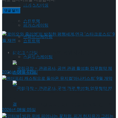
Trending Tags
피겨스케이팅
쇼트트랙
이번주 인기뉴스
피겨스케이팅
스피드스케이팅
쇼트트랙
‘로미오와 줄리엣’의 발칙한 평행세계,연극 ‘스타크
라이프스타일
스피드스케이팅
로스드’ 9월 재연
2026년 08월 07일
라이프스타일
젠더프리 캐스팅으로 돌아온 뮤지컬’아나키스트’ 9
월 개막
국립극장 – 관광공사, 공연 관광 활성화 업무협
2026년 08월 05일