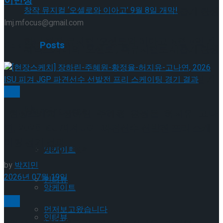
이민정
셰익스피어의 ‘오셀로’, 록뮤지컬로 새롭게 탄생
lmj.mfocus@gmail.com
하다.창작 뮤지컬 ‘오셀로와 이아고’ 9월 8일 개
Related
Posts
셰익스피어의 ‘오셀로’, 록뮤지컬로 새롭게 탄생
막!
하다.창작 뮤지컬 ‘오셀로와 이아고’ 9월 8일 개
빙상
막!
Trending Tags
[현장스케치] 장하린-주혜원-황정율-허지유-고나
연, 2026 ISU 피겨 JGP 파견선수 선발전 프리 스케
이팅 경기 결과
Trending Tags
앙케이트
by
박지민
2026년 07월 19일
인터뷰
앙케이트
빙상
먼저보고왔습니다
인터뷰