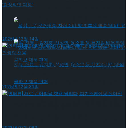
약 체결
국립극장 – 관광공사, 공연 관광 활성화 업무협
[인터뷰] 빙판 위에 피어나는 꽃처럼, 피겨 허지유가
약 체결
그리는 ‘감성적인 여정’
2025년 12월 14일
[인터뷰] 은반 위의 예술가, 피겨 안무가 신예지가 그
려내는 인생의 선율
혜화로운 공연생활, 자립준비 청년 후원 방송
2025년 12월 31일
‘비바! 뮤지컬’ 진행 … 김지훈, 신성민, 윤소호 등
혜화로운 공연생활, 자립준비 청년 후원 방송
[인터뷰] 새로운 아침을 향해 달리다, 피겨스케이팅
윤아선
뮤지컬 배우와의 콜라보 제품 판매
‘비바! 뮤지컬’ 진행 … 김지훈, 신성민, 윤소호 등
2023년 07월 08일