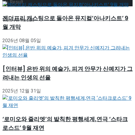
No Result
젠더프리 캐스팅으로 돌아온 뮤지컬’아나키스트’ 9
View All Result
월 개막
2026년 08월 05일
[인터뷰] 은반 위의 예술가, 피겨 안무가 신예지가 그
려내는 인생의 선율
2025년 12월 31일
‘로미오와 줄리엣’의 발칙한 평행세계,연극 ‘스타크
로스드’ 9월 재연