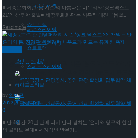
Trending Tags
피겨스케이팅
■ 세종문화회관 '봄 시즌'의 아름다운 마무리와 '싱크넥스트
22'의 산뜻한 출발■ 세종문화회관 봄 시즌작 매진 - ‘봄볕...
쇼트트랙
Details
Read more
피겨스케이팅
스피드스케이팅
쇼트트랙
공연일반
라이프스타일
세종문화회관 컨템퍼러리 시즌 ‘싱크 넥스트 22’ 개
스피드스케이팅
막 – 안은미의 몸, 장영규·백현진의 사운드가 만드는
유쾌한 축제
라이프스타일
by
임민규
2022년 06월 23일
0
국립극장 – 관광공사, 공연 관광 활성화 업무협
■ 단 4일간, 20년 만에 다시 만나 펼쳐는 ‘은미와 영규와 현진’
의 콜라보 무대■ 세계적인 안무가...