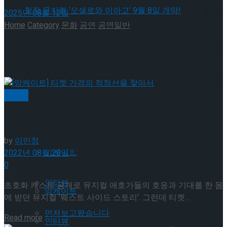
셰익스피어의 ‘오셀로’, 록뮤지컬로 새롭게 탄생
2025년 08월 12일
Home
Category
문화
공연
공연일반
하다.창작 뮤지컬 ‘오셀로와 이아고’ 9월 8일 개
공연일반
셰익스피어의 ‘오셀로’, 록뮤지컬로 새롭게 탄생
막!
하다.창작 뮤지컬 ‘오셀로와 이아고’ 9월 8일 개
뮤지컬
막!
Trending Tags
[앙케이트] 티켓 가격의 적정선을 찾아서
by
이민정
Trending Tags
앙케이트
2022년 08월 28일
0
인터뷰
초호화 캐스트 공개로 뮤지컬 애호가들의 호응과 기대를 한 몸
앙케이트
에 받던 뮤지컬 ‘웨스트 사이드 스토리’. 그런데 티켓...
먼저보고왔습니다
Details
Read more
인터뷰