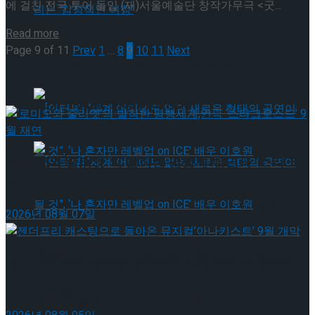
에 걸친 전국 투어 돌입 (재)서울예술단 창작가무극 <굿...
[인터뷰] 빙판 위에 피어나는 꽃처럼, 피겨 허지
Details
Read more
Page 9 of 11
Prev
1
…
8
9
10
11
Next
유가 그리는 ‘감성적인 여정’
[인터뷰] 빙판 위에 피어나는 꽃처럼, 피겨 허지
이주의 인기뉴스
유가 그리는 ‘감성적인 여정’
‘로미오와 줄리엣’의 발칙한 평행세계,연극 ‘스타크
로스드’ 9월 재연
[인터뷰] “세계 어디에도 없던 새로운 형태의
2026년 08월 07일
공연이 될 것”, ‘나 혼자만 레벨업 on ICE’ 배우
[인터뷰] “세계 어디에도 없던 새로운 형태의
젠더프리 캐스팅으로 돌아온 뮤지컬’아나키스트’ 9
월 개막
이호원
공연이 될 것”, ‘나 혼자만 레벨업 on ICE’ 배우