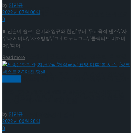
by
임민규
이팅 경기 결과
2022년 07월 06일
2026 ISU 피겨 JGP 파견선수 선발전 프리 스케
0
■ ‘안은미 솔로 : 은미와 영규와 현진’부터 ‘무교육적 댄스’, ‘사
이팅 경기 결과
우나 세미나’, ‘자조방방’, ‘ㄱㅓㅁㅜㄴㄱㅗ’, ‘콜랙티브 비해비
어’, ‘디어...
[현장스케치] 김민송-문지원-정수빈-이효원-
Details
Read more
최진아, 2026 ISU 피겨 JGP 파견선수 선발전
[현장스케치] 김민송-문지원-정수빈-이효원-
공연일반
프리 스케이팅 경기 결과
세종문화회관, 지난 2월 ‘제작극장’ 표방 이후 ‘봄 시
최진아, 2026 ISU 피겨 JGP 파견선수 선발전
즌’, ‘싱크 넥스트 22’ 매진 행렬
프리 스케이팅 경기 결과
by
임민규
Trending Tags
2022년 06월 28일
0