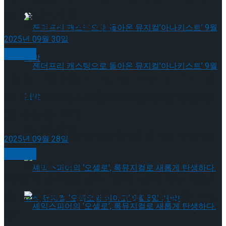
지 3일간 개최!
타크로스드’ 9월 재연
2025년 09월 30일
공연일반
[리뷰] 제18회 K-Ballet World 「K-발
레 레퍼토리」 – 침묵과 날갯짓, 별빛으
젠더프리 캐스팅으로 돌아온 뮤지컬’아나키스
로 수놓은 무대
트’ 9월 개막
젠더프리 캐스팅으로 돌아온 뮤지컬’아나키스
2025년 09월 28일
공연일반
트’ 9월 개막
차별과 소외를 넘어 함께 살아가는 세상
을 노래하다..음악극 ‘다정히 세상을 누리
면’