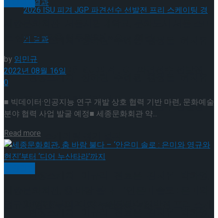
공연일반
세종문화회관-서울시립대학교, 문화도시 서울 스마
트 생태계 구축 업무협약(MOU) 체결
[현장스케치] 장하린-주혜원-황정율-허지유-
by
임민규
고나연, 2026 ISU 피겨 JGP 파견선수 선발전
2022년 08월 16일
[현장스케치] 장하린-주혜원-황정율-허지유-
0
프리 스케이팅 경기 결과
■ 빅데이터·인공지능 연구 개발 상호 협력 기반 마련, 문화예술
고나연, 2026 ISU 피겨 JGP 파견선수 선발전
분야 협력 사업 발굴 예정■ 세종문화회관 약...
Details
Read more
프리 스케이팅 경기 결과
공연일반
[현장스케치] 이규리-전효은-김지유-박하영,
세종문화회관, 춤 바람 불다 – ‘안은미 솔로 : 은미와
영규와 현진’부터 ‘디어 누산타라’까지
2026 ISU 피겨 JGP 파견선수 선발전 프리 스케
[현장스케치] 이규리-전효은-김지유-박하영,