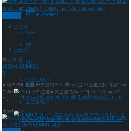
리뷰
먼저보고왔습니다
공연일반
스포츠
‘싱크 넥스트 22’ 안은미컴퍼니 신작, 말보다 몸짓으
리뷰
로 더 잘 통하는 세계 ‘디어 누산타라 : 잘란잘란
All
Jalan-Jalan’
스포츠
by
임민규
빙상
2022년 08월 22일
All
0
스포츠일반
빙상
■ 세종문화회관 컨템포러리 시즌 <싱크 넥스트 22> 피날레는
안은미컴퍼니 신작으로■ 춤으로 잇는 섬과 섬 ‘디어 누산타
라...
스포츠일반
Details
Read more