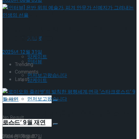
2026년 08월 05일
이호원
Trending Tags
[인터뷰] 은반 위의 예술가, 피겨 안무가 신예지가 그
Trending Tags
려내는 인생의 선율
인터뷰
2025년 12월 31일
앙케이트
인터뷰
Trending
Comments
먼저보고왔습니다
Latest
앙케이트
먼저보고왔습니다
‘로미오와 줄리엣’의 발칙한 평행세계,연극 ‘스타크
No Result
로스드’ 9월 재연
View All Result
2026년 08월 07일