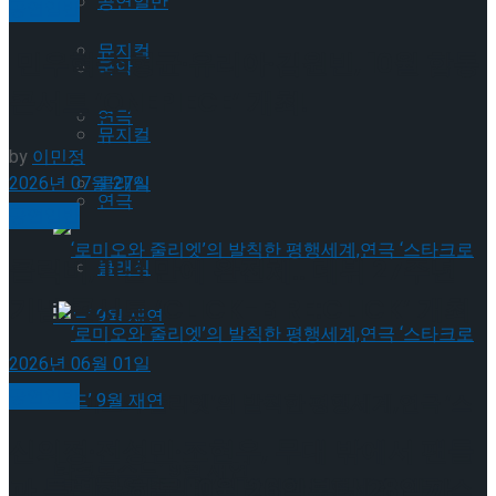
공연일반
공연일반
뮤지컬
민우혁·조형균·유리아·김원빈, 10월 합동
국악
콘서트 ‘ONEPIECE’ 개최!
연극
뮤지컬
by
이민정
2026년 07월 27일
클래식
연극
공연일반
클릭비, 11년 만에 완전체.. 데뷔 27주년
클래식
기념 콘서트 ‘CLICK-B RE:CLICK’ 개최
2026년 06월 01일
공연일반
‘로미오와 줄리엣’의 발칙한 평행세계,연극 ‘스
신의정·전성민·조현우, 무대 밖에서 팬들
타크로스드’ 9월 재연
과 특별한 하루,10월 26일부터 28일까
‘로미오와 줄리엣’의 발칙한 평행세계,연극 ‘스