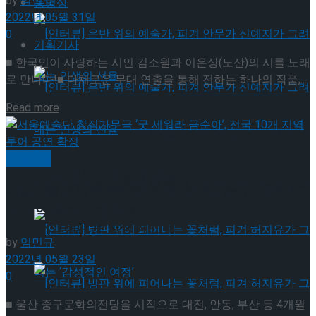
by
임민규
동영상
2022년 05월 31일
0
기획기사
■ 한국인이 사랑하는 시인 김소월과 이은상(노산)의 시를 노래
로 만나다!■ 다채로운 무대 연출을 통해 전하는 하나의 작품,...
Details
Read more
[인터뷰] 은반 위의 예술가, 피겨 안무가 신예지
공연일반
가 그려내는 인생의 선율
[인터뷰] 은반 위의 예술가, 피겨 안무가 신예지
서울예술단 창작가무극 ‘굿 세워라 금순아’, 전국 10
개 지역 투어 공연 확정
가 그려내는 인생의 선율
by
임민규
2022년 05월 23일
0
■ 울산 중구문화의전당을 시작으로 대전, 안동, 부산 등 4개월