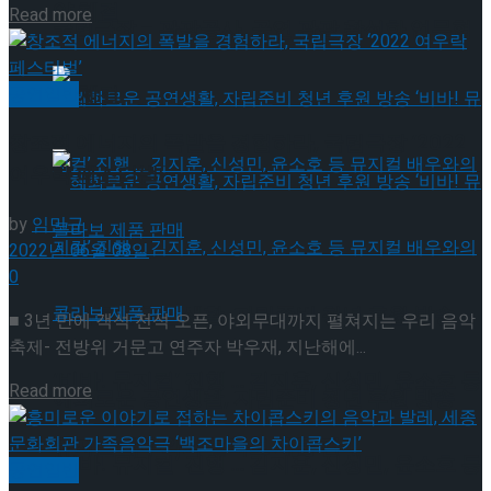
약 체결
Details
Read more
국립극장 – 관광공사, 공연 관광 활성화 업무협
약 체결
공연일반
창조적 에너지의 폭발을 경험하라, 국립극장 ‘2022
여우락 페스티벌’
by
임민규
2022년 06월 08일
0
혜화로운 공연생활, 자립준비 청년 후원 방송
■ 3년 만에 객석 전석 오픈, 야외무대까지 펼쳐지는 우리 음악
축제- 전방위 거문고 연주자 박우재, 지난해에...
‘비바! 뮤지컬’ 진행 … 김지훈, 신성민, 윤소호 등
Details
Read more
혜화로운 공연생활, 자립준비 청년 후원 방송
뮤지컬 배우와의 콜라보 제품 판매
‘비바! 뮤지컬’ 진행 … 김지훈, 신성민, 윤소호 등
공연일반