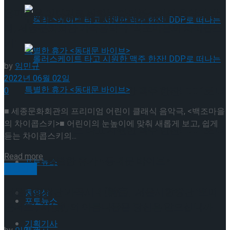
흥미로운 이야기로 접하는 차이콥스키의 음악과 발
뮤지컬 배우와의 콜라보 제품 판매
레, 세종문화회관 가족음악극 ‘백조마을의 차이콥스
키’
by
임민규
2022년 06월 02일
롤러스케이트 타고 시원한 맥주 한잔! DDP로 떠
0
■ 세종문화회관의 프리미엄 어린이 클래식 음악극, <백조마을
나는 특별한 휴가 <동대문 바이브>
의 차이콥스키>■ 어린이의 눈높이에 맞춰 새롭게 보고, 쉽게
롤러스케이트 타고 시원한 맥주 한잔! DDP로 떠
듣는 차이콥스키의...
Details
Read more
나는 특별한 휴가 <동대문 바이브>
포토뉴스
공연일반
서울시합창단 가곡시대(詩臺) 서울시합창단 ‘쁘띠
동영상
포토뉴스
콘서트’, 시(詩)의 아름다움을 당신은 알으십니까
기획기사