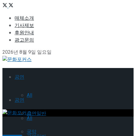
매체소개
기사제보
후원안내
광고문의
2026년 8월 9일 일요일
공연
All
공연
공연일반
All
국악