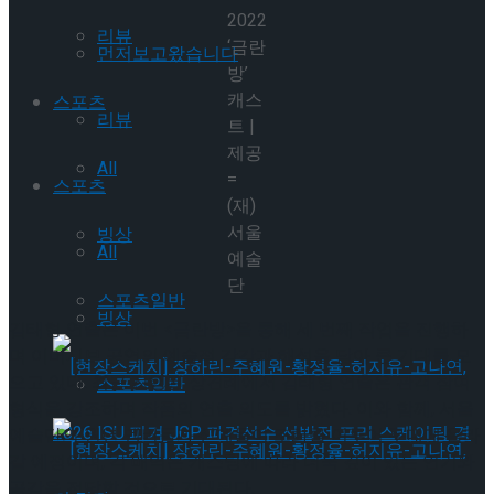
2022
리뷰
‘금란
먼저보고왔습니다
방’
캐스
스포츠
리뷰
트 |
제공
All
=
스포츠
(재)
서울
빙상
All
예술
단
스포츠일반
빙상
김태형 연출은 이번 <금란방>을 통해 세 번째 작업을 진행하
며 이머시브 공연의 예술적 감각과 해석을 담아 큰 기대를 모
으고 있다. 최근 진행된 상견례에서 김태형 연출은 관객 참여
스포츠일반
형식을 강조하며 작품의 연출 의도를 밝혔다. 이와 함께, 서울
예술단의 원년 멤버들과 신예들이 조화를 이루어 무대에 올라
갈 예정이며, 각 배역은 캐스팅에 따라 더욱 깊이 있는 연기와
공감을 전달할 것으로 기대된다.