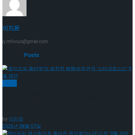
이팅 경기 결과
2026 ISU 피겨 JGP 파견선수 선발전 프리 스케
이지윤
이팅 경기 결과
jy.mfocus@gmail.com
Related
Posts
[현장스케치] 김민송-문지원-정수빈-이효원-
최진아, 2026 ISU 피겨 JGP 파견선수 선발전
[현장스케치] 김민송-문지원-정수빈-이효원-
뮤지컬
프리 스케이팅 경기 결과
‘로미오와 줄리엣’의 발칙한 평행세계,연극 ‘스타크
최진아, 2026 ISU 피겨 JGP 파견선수 선발전
로스드’ 9월 재연
프리 스케이팅 경기 결과
Trending Tags
by
이민정
2026년 08월 07일