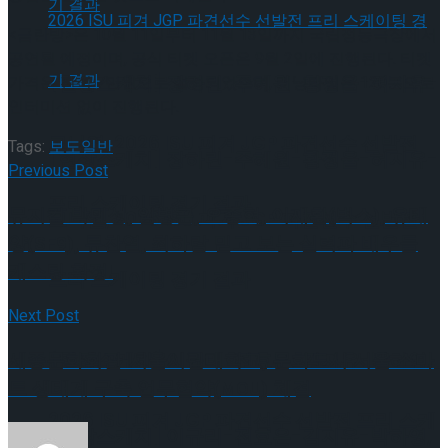
<금란방>은 10월 11일부터 11월 13일까지 국립정동극장에서
공연될 예정이며, 공식 티켓 오픈은 9월 2일에 진행된다. 티켓
[현장스케치] 장하린-주혜원-황정율-허지유-
가격은 전석 7만원으로 설정되었으며, 러닝타임은 120분으로
인터미션 없이 진행된다.
고나연, 2026 ISU 피겨 JGP 파견선수 선발전
Tags:
보도일반
[현장스케치] 장하린-주혜원-황정율-허지유-
Previous Post
프리 스케이팅 경기 결과
뮤지컬 박민성, 임병근, 오종혁, 이재환(빅스), 유태
고나연, 2026 ISU 피겨 JGP 파견선수 선발전
양(SF9), 류찬열, 최하람 믿고 보는 실력파 배우들
캐스팅 확정!
프리 스케이팅 경기 결과
Next Post
세종문화회관-서울시립대학교, 문화도시 서울 스마
[현장스케치] 이규리-전효은-김지유-박하영,
트 생태계 구축 업무협약(MOU) 체결
2026 ISU 피겨 JGP 파견선수 선발전 프리 스케
[현장스케치] 이규리-전효은-김지유-박하영,