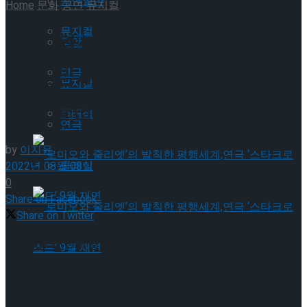
공연일반
Home
문화
공연
뮤지컬
뮤지컬
더욱 완성도 높은 이머시브 공
국악
연으로 4년 만에 돌아오는 서
연극
뮤지컬
울예술단 창작가무극 ‘금란방’
클래식
연극
by
이지윤
클래식
2022년 08월 08일
0
Share on Facebook
Share on Twitter
서울예술단(단장 겸 예술감독 이유리)은 10월에 국립정동극장
‘로미오와 줄리엣’의 발칙한 평행세계,연극 ‘스
과 공동 기획으로 개막을 앞둔 대표 레퍼토리 <금란방>의 새
로운 기획 방향과 캐스팅 소식을 발표했다. 이 작품은 2018년
타크로스드’ 9월 재연
초연 이후 4년 만에 재현되며, 조선 시대 밀주방을 배경으로 한
‘로미오와 줄리엣’의 발칙한 평행세계,연극 ‘스