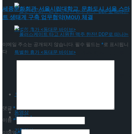
세종문화회관-서울시립대학교, 문화도시 서울 스마
뮤지컬 배우와의 콜라보 제품 판매
트 생태계 구축 업무협약(MOU) 체결
답글 남기기
이메일 주소는 공개되지 않습니다.
필수 필드는
*
로 표시됩니
다
롤러스케이트 타고 시원한 맥주 한잔! DDP로 떠
나는 특별한 휴가 <동대문 바이브>
롤러스케이트 타고 시원한 맥주 한잔! DDP로 떠
나는 특별한 휴가 <동대문 바이브>
포토뉴스
댓글
*
동영상
포토뉴스
이름
*
기획기사
이메일
*