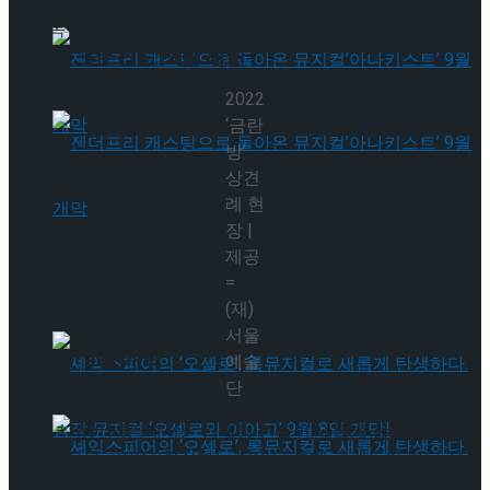
관객 참여형 작품으로, 초연 당시부터 독특한 관객 입장 구조
로 주목받았다.
타크로스드’ 9월 재연
2022
‘금란
방’
상견
례 현
젠더프리 캐스팅으로 돌아온 뮤지컬’아나키스
장 |
제공
트’ 9월 개막
=
젠더프리 캐스팅으로 돌아온 뮤지컬’아나키스
(재)
서울
트’ 9월 개막
예술
단
2022년 이번 시즌에서는 김태형 연출이 새롭게 합류하여 기존
의 이머시브 공연을 확장하는 작업을 통해 관객들이 보다 적극
적으로 공연에 참여할 수 있는 새로운 시도를 하고 있다. 작품