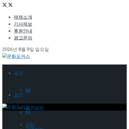
매체소개
기사제보
후원안내
광고문의
2026년 8월 9일 일요일
공연
All
공연
공연일반
All
국악