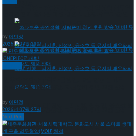
뮤지컬
약 체결
국립극장 – 관광공사, 공연 관광 활성화 업무협
편지와 함께 찾아온 마법 같은 시간,창작 뮤지컬’연
의 편지’ 오는 9월 관객과 만난다
약 체결
by
이민정
2026년 07월 29일
공연일반
민우혁·조형균·유리아·김원빈, 10월 합동 콘서트
혜화로운 공연생활, 자립준비 청년 후원 방송
‘ONEPIECE’ 개최!
by
이민정
‘비바! 뮤지컬’ 진행 … 김지훈, 신성민, 윤소호 등
2026년 07월 27일
혜화로운 공연생활, 자립준비 청년 후원 방송
Next Post
뮤지컬 배우와의 콜라보 제품 판매
‘비바! 뮤지컬’ 진행 … 김지훈, 신성민, 윤소호 등