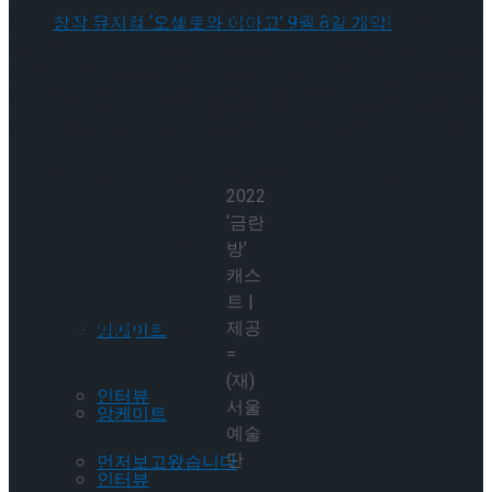
은 강력한 금주령이 시행된 18세기 조선 영조 시대의 밀주방
셰익스피어의 ‘오셀로’, 록뮤지컬로 새롭게 탄생
을 배경으로 하여, 비밀스러운 공간에서의 유쾌한 소동극을 통
해 짜릿하고 통쾌한 관객 체험을 제공할 예정이다. 대본과 음
하다.창작 뮤지컬 ‘오셀로와 이아고’ 9월 8일 개
악 등이 대대적으로 수정되어 금기를 깨고 자유롭게 꿈을 꾸며
셰익스피어의 ‘오셀로’, 록뮤지컬로 새롭게 탄생
삶의 의미를 탐색하는 주제를 명확히 보여줄 것으로 기대된다.
막!
하다.창작 뮤지컬 ‘오셀로와 이아고’ 9월 8일 개
2022
‘금란
막!
Trending Tags
방’
캐스
트 |
Trending Tags
제공
앙케이트
=
(재)
인터뷰
서울
앙케이트
예술
단
먼저보고왔습니다
인터뷰