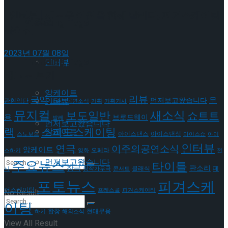
[인터뷰] 새로운 아침을 향해 달리다, 피겨스케이팅
이호원
Trending Tags
윤아선
2023년 07월 08일
Trending Tags
인터뷰
태그로 보기
앙케이트
리뷰
국악
무
인터뷰
먼저보고왔습니다
관현악단
금주의공연소식
기획
기획기사
뮤지컬
새소식
보도일반
쇼트트
용
브로드웨이
발레
먼저보고왔습니다
랙
스피드스케이팅
앙케이트
아이스댄스
아이스댄싱
스노보드
아이스쇼
아이
인터뷰
연극
이주의공연소식
앙케이트
오페라
스하키
영화
전
먼저보고왔습니다
주요뉴스
타이틀
판소리
창극
클래식
페
시
창작가무극
콘서트
포토뉴스
피겨스케
어스케이팅
프레스콜
피겨스케이티
No Result
이팅
현대무용
합창
하키
해외소식
View All Result