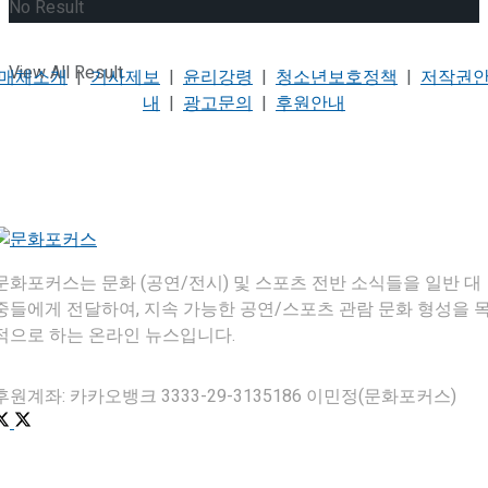
No Result
View All Result
매체소개
|
기사제보
|
윤리강령
|
청소년보호정책
|
저작권
내
|
광고문의
|
후원안내
문화포커스는 문화 (공연/전시) 및 스포츠 전반 소식들을 일반 대
중들에게 전달하여, 지속 가능한 공연/스포츠 관람 문화 형성을 
적으로 하는 온라인 뉴스입니다.
후원계좌: 카카오뱅크 3333-29-3135186 이민정(문화포커스)