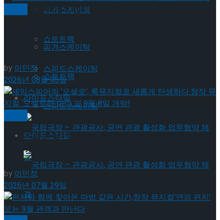
Trending Tags
뮤지컬
피겨스케이팅
젠더프리 캐스팅으로 돌아온 뮤지컬’아나키스트’ 9
쇼트트랙
월 개막
피겨스케이팅
by
이민정
스피드스케이팅
쇼트트랙
2026년 08월 05일
라이프스타일
스피드스케이팅
뮤지컬
라이프스타일
셰익스피어의 ‘오셀로’, 록뮤지컬로 새롭게 탄생하
다.창작 뮤지컬 ‘오셀로와 이아고’ 9월 8일 개막!
by
이민정
2026년 07월 29일
국립극장 – 관광공사, 공연 관광 활성화 업무협