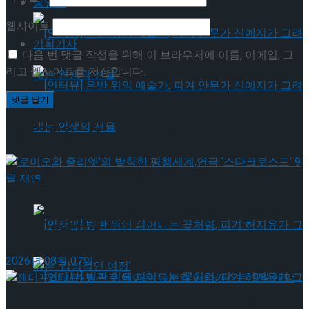
동영상
웹사이트
기획기사
다음 번 댓글 작성을 위해 이 브라우저에 이름, 이메일, 그
리고 웹사이트를 저장합니다.
[인터뷰] 은반 위의 예술가, 피겨 안무가 신예지
이번주 인기뉴스
가 그려내는 인생의 선율
[인터뷰] 은반 위의 예술가, 피겨 안무가 신예지
‘로미오와 줄리엣’의 발칙한 평행세계,연극 ‘스타크
가 그려내는 인생의 선율
로스드’ 9월 재연
2026년 08월 07일