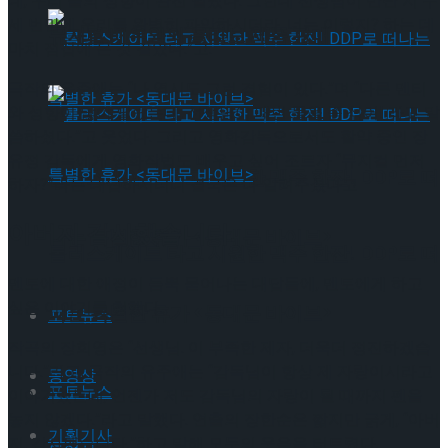
데, 우리 둘의 성향이 완전 달랐다. 그런데 선생님이 만난 지 두
세 번만에 우리를 완벽히 파악하시더라. 너는 이렇지? 하는 데
뮤지컬 배우와의 콜라보 제품 판매
마치 점집에 온 것 같았다.”고.
극작의 유주애는 “나 역시도 그런 경험이 있다.”며 “다른 멘티
와 성향이 많이 달랐는데, 선생님이 매번 둘을 좀 섞어! 라고 말
씀하셨다.”고 웃었다. 그리고 영화감독으로서도 활약 중인 장
유정 감독에게 영화작법도 배우고 싶어 조르자 “뮤지컬 먼저
롤러스케이트 타고 시원한 맥주 한잔! DDP로 떠
하자?”라는 대답하시더니 결국은 다 알려주셨다고
아버지 감사했습니다.
나는 특별한 휴가 <동대문 바이브>
롤러스케이트 타고 시원한 맥주 한잔! DDP로 떠
멘토에 대한 애정이 듬뿍 묻어나는 대답들에, 멘토에게 하고
싶은 이야기를 청했다.
나는 특별한 휴가 <동대문 바이브>
포토뉴스
작곡의 장희영은 “선생님. 이 부족한 제자, 더욱더 정진하겠습
니다.”라고, 극작의 유주애는 “감독님이 항상 제 자랑이시라고
동영상
포토뉴스
이야기했는데, 언젠가 저도 감독님의 자랑이 될 때까지 펜을
놓지 않겠다.”라고 말했다. 연출의 장한순은 짧지만 굵게, “아버
기획기사
지, 감사했습니다.”하고 말해 모두의 웃음을 터트렸다.