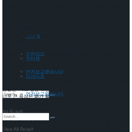
작곡의 장희영은 “한 시간에 열두 곡인데, 다양한 이야기를 담
이호원
Trending Tags
으려다 보니까 작가님과 정말 연락을 많이 했다. 짧은 시간 안
에 많은 것을 전달해야 하다 보니 연락을 많이 했다.”며 “그럼
에도 각 인물에 대한 것을 곡에서도 드러내야 하는데, 어떻게
Trending Tags
해야 이 인물이 더 잘표현될까 인물적인 테마를 많이 고민했
인터뷰
다.”고 말했다.
연출의 장한순은 “대본을 받고 멘붕이었다.”며 “전쟁씬도 너무
앙케이트
인터뷰
많고, 칼싸움 장면도 너무 많았다. 안무를 넣는다면 좋을 부분
도 너무 많았다.”며 움직일 수 없는 리딩 공연의 한계와 연출
먼저보고왔습니다
사이에서 치열하게 고민했다고. 그런 그를 붙잡아 준 것은 이
앙케이트
번에도 김동연 연출이었다. 안무를 넣고 싶다는 그에게 김동연
연출은 “하고 싶은 것은 다 해라. 하지만 욕심은 부리지 마라.
먼저보고왔습니다
너무 큰 욕심은 화가 될 수 있다.”라고 조언했다고. 그래서 안무
등 욕심내었던 것을 빼는 대신 채울 수 있는 것은 최대한 채워
공연을 완성할 수 있었다고 대답했다.
No Result
반대로 극작의 유주애는 “사실 60분이라는 소리를 듣고 자신
있었다.”라는 말을 하곤 동료들의 눈치를 보아 웃음을 주었다.
View All Result