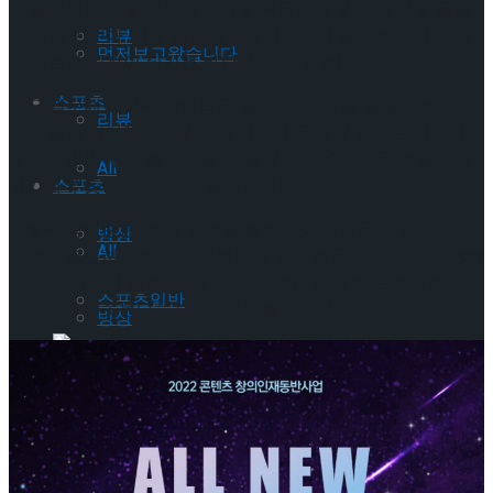
는 퀄리티가 나올 때까지 수정을 거듭하며 끝내 이 극을 올릴
수 있어 기쁘다. 이게 단순히 쇼케이스에서 끝나는 것이 아니
리뷰
먼저보고왔습니다
라 새로운 시작이 되기를 바란다”고 대답했다.
스포츠
같은 질문에 작곡의 장희영은 “끝이 나지 않을 줄 알았는데 드
리뷰
디어 끝이 났다”며 “사실 준비 기간이 두세 달 정도로 시간이
많지는 않았다. 오늘 하루를 위해 달려왔는데, 모든 것을 쏟아
All
냈기에 뿌듯하다.”고 소회를 드러냈다.
스포츠
연출의 장한순은 “항상 공연을 할 때마다 아쉬움이 남는다. 이
빙상
All
번에도 열심히 준비하고 표현하고 싶은 것은 최대한 다 표현했
지만, 아쉬움이 남는다.”며 “이 아쉬움은 본공 때 보완하는 아
스포츠일반
이디어가 샘솟는다.”고 당찬 포부를 드러냈다.
빙상
스포츠일반