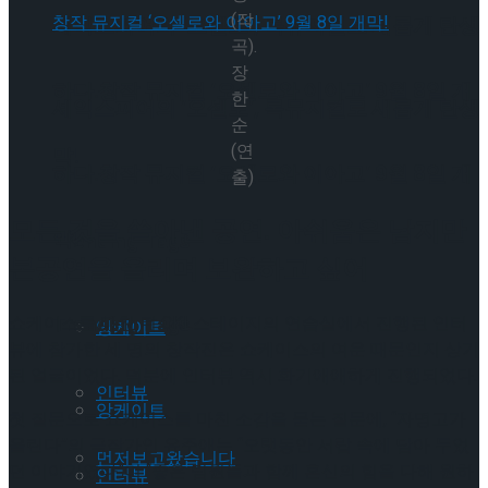
(작
셰익스피어의 ‘오셀로’, 록뮤지컬로 새롭게 탄생
곡).
장
하다.창작 뮤지컬 ‘오셀로와 이아고’ 9월 8일 개
한
셰익스피어의 ‘오셀로’, 록뮤지컬로 새롭게 탄생
순
(연
막!
하다.창작 뮤지컬 ‘오셀로와 이아고’ 9월 8일 개
출)
모든 것을 쏟아낸 공연. 아쉬움은 남지만
막!
Trending Tags
본공연을 올리며 보완하고 싶어
Trending Tags
쇼케이스를 마친 뒤 CKL스테이지의 연습실에서 진행된 인터
앙케이트
뷰에 참가한 세 명의 창작진은 쇼케이스의 여운 때문인지 상기
된 얼굴이었다. 덕분에 인터뷰 역시 화기애애하게 진행되었다.
인터뷰
앙케이트
첫 질문으로 쇼케이스를 마친 소감을 묻는 질문에, “자명고가
울린다”의 극작가인 유주애는 “오랫동안 서랍 속에 담아 두었
먼저보고왔습니다
던 이야기였다”며 “좋은 팀원들과 함께 혼신의 힘을 다해 원하
인터뷰