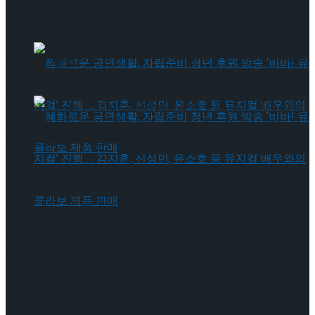
약 체결
주시며 함께 해주셨다. 덕분에 많이 배우고 곡도 많이 썼다. 너
국립극장 – 관광공사, 공연 관광 활성화 업무협
무너무 좋았다.”고 대답했다.
마지막으로 극작의 유주애는 “드라마를 배우던 내가 뮤지컬작
약 체결
가라고 스스로 말해도 될지 자신이 없어 여기에 왔었다.”며 “시
놉시스 기획 단계부터 대본까지 너무 꼼꼼히 봐주시는 모습에
서 진심을 느꼈고, 뮤지컬에 대해서 제대로 배웠다. 뿐만 아니
라 작가로서의 에티튜드도 많이 배웠다. 이곳에 와서 많이 성
장한 것 같다.”며 미소 지었다.
그런 세 사람에게 멘토링 과정에서 에피소드는 없었는지 묻자,
연출의 장한순은 “올해 최고의 작품이 데스노트라고 생각하는
혜화로운 공연생활, 자립준비 청년 후원 방송
데, 그 데스노트에 초대해 주셔서 중앙에서 볼 수 있었다. 그리
고 평소에 좋아하던 김성철 배우와도 만날 수 있어 기뻤다.”고
말해 모두의 부러움을 샀다. 하지만 이내 “김동연 연출님께 이
‘비바! 뮤지컬’ 진행 … 김지훈, 신성민, 윤소호 등
야기하자 자주 만나는데 뭐. 라고 대답하시더라.”며 오히려 자
혜화로운 공연생활, 자립준비 청년 후원 방송
신이 더 부러워졌다고.
뮤지컬 배우와의 콜라보 제품 판매
‘비바! 뮤지컬’ 진행 … 김지훈, 신성민, 윤소호 등
작곡의 장희영은 “같이 멘토링을 받던 멘티가 한 명 더 있었는