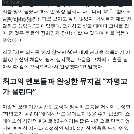
No Result
“드라마를 배울 때부터 60분짜리로 시작했고, 공연도 60분짜
리를 많이 올렸다. 하지만 막상 올리니 다르더라.”며 “그럼에도
클라이막스의 짜집기로 보이고 싶진 않았다. 서사를 제대로 전
View All Result
달하고 싶었다.”고 대답했다. 포기하고 싶을 때마다 그녀를 잡
아 준 것은 동료인 장희영과 장한순. 할 수 있다며 힘을 북돋아
주었다고.
결국 “서로 의지를 하지 않으면 60분 내에 관객을 설득하기 어
렵겠다. 싶어 처음에 쉽게 생각했던 마음을 고쳐먹고 혼을 담
아서 다 같이 으쌰으쌰해서 완성했다.”고 말했다.
최고의 멘토들과 완성한 뮤지컬 “자명고
가 울린다”
이렇게 오랜 기간동안 멘토링과 창작의 고통을 거치며 완성한
“자명고가 울린다”에 대해서도 물어보지 않을 수가 없었다. 쇼
케이스의 시간적 한계로 60분이라는 짧은 시간으로 단축되었
지만 탄탄한 서사와 격정적인 넘버, 섬세한 연출을 느낄 수 있