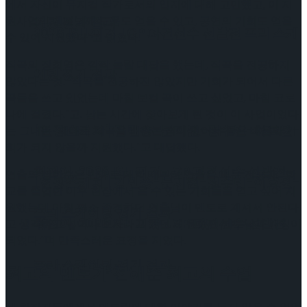
에서 자신이 뮤지컬 작가로서의 입지에 대해 고민했고, 이 지
원사업의 멘토님께 도움도 얻을 수 있고, 공연의 기회도 얻을
이팅 경기 결과
2026 ISU 피겨 JGP 파견선수 선발전 프리 스케
수 있어 지원했다”고 밝혔다.
작곡의 장희영은 깜짝 놀랄 대답을 했는데, 작곡을 전공하지
이팅 경기 결과
않았다는 것. “작곡을 전공하진 않았지만 기회가 되어서 다른
곡들을 쓰고 있었는데 마침 보컬 곡이 쓰고 싶었고, 마침 코로
나에 걸렸다.”고. 남는 시간에 찾아보게 된 것이 이 사업이었다
[현장스케치] 김민송-문지원-정수빈-이효원-
는 그녀는 “제대로 작곡을 배워본 적이 없어서 좋은 배움의 기
회가 되지 않을까 지원했다.”고 대답했다.
최진아, 2026 ISU 피겨 JGP 파견선수 선발전
연출의 장한순은 반대로 대학 때부터 연출을 배운 전공자. “학
[현장스케치] 김민송-문지원-정수빈-이효원-
교를 졸업한 이후 현장에서 올 수 있는 기회들을 얻고 싶어 지
원했는데 마침 평소 존경하던 연출님이 멘토로 계셔서 안된다
프리 스케이팅 경기 결과
최진아, 2026 ISU 피겨 JGP 파견선수 선발전
고 생각하고 넣어나 보자라고 했던 게 원했던 멘토님과 매칭이
되었다.”며 만족스러운 표정을 지었다.
프리 스케이팅 경기 결과
Trending Tags
최고의 멘토가 전해준 최고의 수업