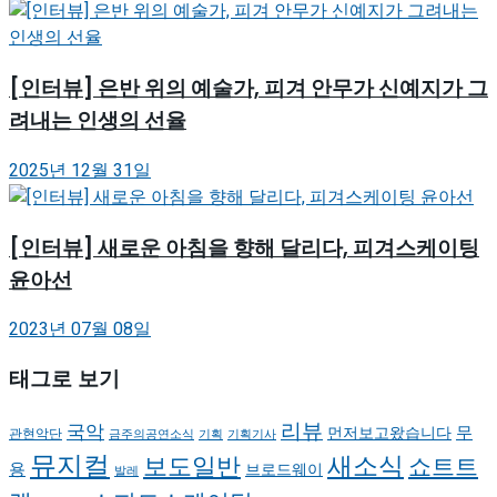
[인터뷰] 은반 위의 예술가, 피겨 안무가 신예지가 그
려내는 인생의 선율
2025년 12월 31일
[인터뷰] 새로운 아침을 향해 달리다, 피겨스케이팅
윤아선
2023년 07월 08일
태그로 보기
리뷰
국악
무
먼저보고왔습니다
관현악단
금주의공연소식
기획
기획기사
뮤지컬
새소식
보도일반
쇼트트
용
브로드웨이
발레