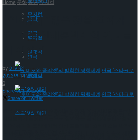
공연일반
Home
문화
공연
뮤지컬
뮤지컬
[인터뷰] “많은 것을 얻어가
국악
요” 창의인재동반사업 멘티들
연극
뮤지컬
의 이야기
클래식
연극
by
이민정
클래식
2022년 11월 21일
0
Share on Facebook
Share on Twitter
한국콘텐츠진흥원이 주최하는 창작자 육성 사업으로 한국뮤
‘로미오와 줄리엣’의 발칙한 평행세계,연극 ‘스
지컬협회가 플랫폼기관으로 참여하는 창의인재동반사업의
“NEW 뮤지컬 크리에이터 양성 프로젝트” 쇼케이스는 반짝이
타크로스드’ 9월 재연
는 아이디어와 열정이 빛나는 무대였다. 시간적 연출적 제한이
‘로미오와 줄리엣’의 발칙한 평행세계,연극 ‘스