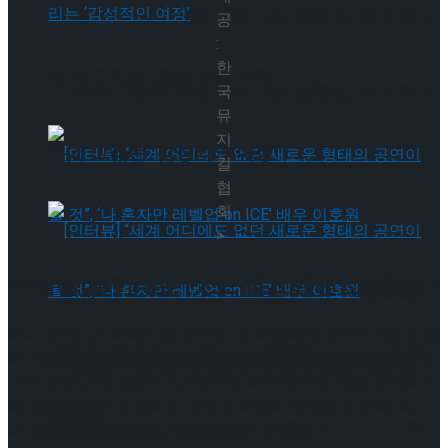
[인터뷰] 빙판 위에 피어나는 꽃처럼, 피겨 허지
공
:
한
유가 그리는 ‘감성적인 여정’
[인터뷰] 빙판 위에 피어나는 꽃처럼, 피겨 허지
국
뮤
지
유가 그리는 ‘감성적인 여정’
컬
협
회
>
욕심을 덜어내는 것도 필요했던 쇼케이스
[인터뷰] “세계 어디에도 없던 새로운 형태의
다시 쇼케이스 이야기로 돌아와, 세 사람에게 쇼케이스를 만들
공연이 될 것”, ‘나 혼자만 레벨업 on ICE’ 배우
며 어려운 점은 없었는지 물었다. 특히나 세 사람이 만든 “자명
[인터뷰] “세계 어디에도 없던 새로운 형태의
고가 울린다”는 원래 2시간짜리의 사극 뮤지컬. 이를 쇼케이스
에 맞춰 60분으로 줄이는 과정이 어렵지 않았는지 묻자, 역시
이호원
공연이 될 것”, ‘나 혼자만 레벨업 on ICE’ 배우
나 녹록지 않았음을 알 수 있었다.