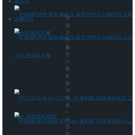
동영상
자
기획기사
명
고
가
울
린
[인터뷰] 은반 위의 예술가, 피겨 안무가 신예지
다
중
가 그려내는 인생의 선율
호
[인터뷰] 은반 위의 예술가, 피겨 안무가 신예지
동
과
가 그려내는 인생의 선율
최
윤
<
사
진
제