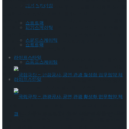
세 창작자들에게서 멘토링에 대한 이야기를 듣지 않을 수 없었
Trending Tags
피겨스케이팅
다. 세 사람과 매칭된 창작진은 무려 ‘그날들’과 ‘김종욱 찾기’를
집필한 극작의 장유정 감독과, ‘트레이스 유’, ‘마마 돈 크라이’
등 수많은 매니아를 몰고 다니는 박정아 작곡가. 그리고 올해
쇼트트랙
피겨스케이팅
최고의 화제작인 ‘데스노트’와, ‘미세스 다웃파이어’의 연출인
김동연. 한국 뮤지컬 계에서 기라성 같은 창작진들이 멘토로
스피드스케이팅
참여하는 이번 사업이 새롭게 뮤지컬계에 진입하는 신인 창작
쇼트트랙
자에게 어떤 가르침을 주었을까.
라이프스타일
멘토링에 대해 질문하자 연출의 장한순은 “현장에서 올 수 있
스피드스케이팅
는 기회들을 다 초대해 주셨다. 테크 리허설과 드레스 리허설
등 현장에서 어떻게 돌아가는지 위주로 많이 도와주셨다. 선생
라이프스타일
님 같기도 했지만 아버지처럼 매일 연락을 주시고 연습 중간에
도 방문하시기도 하면서 진심을 다해 도와주셨다.”고.
이는 작곡의 장희영도 마찬가지였는데, 장희영은 “모든 것을
다 배웠다.”고 한마디로 표현했다. “내가 쓴 곡에 대한 전문적
인 피드백도 처음일 정도로 무지한 상태였는데 처음부터 끝까
국립극장 – 관광공사, 공연 관광 활성화 업무협
지 열정적으로 도와주셨다.”며 “특히나 뮤지컬 곡을 쓸 때는 가
사를 어떻게 붙여야 하는지, 대본을 어떻게 분석하는지도 알려