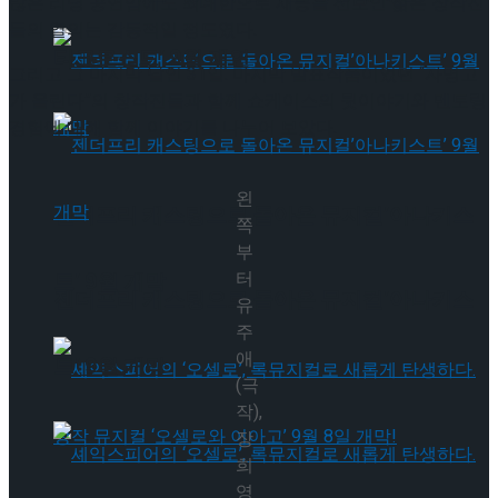
많은 리딩 공연임에도 최대한으로 재능을 선보인 젊은 창작진
들의 열의는 감동적일 정도였다.
타크로스드’ 9월 재연
그리고 그 마지막 날인 31일. 마지막 발표작품이었던 “자명고
가 울린다”의 창작진들과 함께 쇼케이스의 뒷이야기와 멘토링
경험에 대해 함께 이야기를 나누어 보았다.
왼
젠더프리 캐스팅으로 돌아온 뮤지컬’아나키스
쪽
부
터
트’ 9월 개막
젠더프리 캐스팅으로 돌아온 뮤지컬’아나키스
유
주
애
트’ 9월 개막
(극
작),
장
희
영