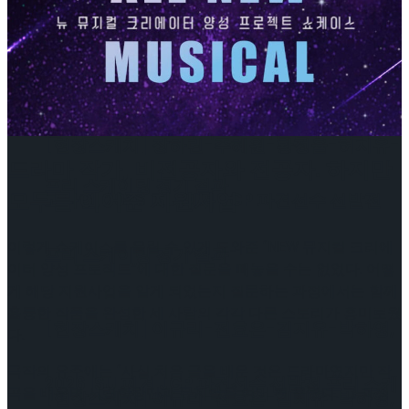
[현장스케치] 장하린-주혜원-황정율-허지유-
고나연, 2026 ISU 피겨 JGP 파견선수 선발전
[현장스케치] 장하린-주혜원-황정율-허지유-
드라마 작가, 비전공자와 전공자. 하지만
프리 스케이팅 경기 결과
모두를 이어준 지원사업
고나연, 2026 ISU 피겨 JGP 파견선수 선발전
이렇게 쇼케이스를 올릴 수 있게 도와준 “NEW 뮤지컬 크리에
프리 스케이팅 경기 결과
이터 양성 프로젝트”에 대한 질문을 빼놓을 수는 없었다. 어떻
게 해당 지원사업을 알게 되었는지 질문하는 과정에서는 함께
훌륭한 작품을 완성한 세 사람의 각각 다른 스토리가 흥미로웠
[현장스케치] 이규리-전효은-김지유-박하영,
다.
극작의 유주애는 “사실 처음 글을 배운 것은 드라마였지만 작
2026 ISU 피겨 JGP 파견선수 선발전 프리 스케
곡을 배우며 시립합창단과 뮤지컬을 여러 편 올렸다. 그 과정
[현장스케치] 이규리-전효은-김지유-박하영,