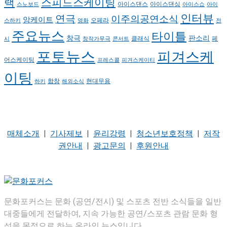
랙
스피드스케이팅
아이스댄스
아이스댄싱
스노보드
아이스쇼
아이
인터뷰
연극
이주의공연소식
앙케이트
오페라
스하키
영화
전
주요뉴스
타이틀
판소리
창극
클래식
페
시
창작가무극
콘서트
포토뉴스
피겨스케
어스케이팅
프레스콜
피겨스케이티
이팅
현대무용
합창
하키
해외소식
매체소개
|
기사제보
|
윤리강령
|
청소년보호정책
|
저작
권안내
|
광고문의
|
후원안내
문화포커스는 문화 (공연/전시) 및 스포츠 전반 소식들을 일반
대중들에게 전달하여, 지속 가능한 공연/스포츠 관람 문화 형
성을 목적으로 하는 온라인 뉴스입니다.