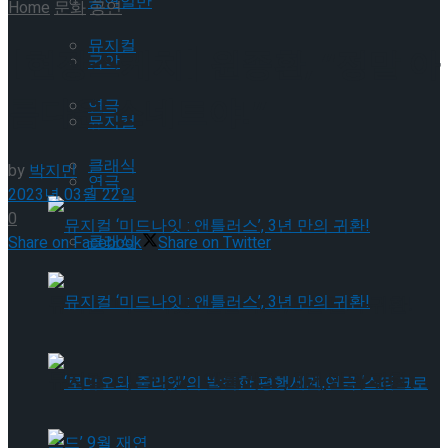
공연일반
Home
문화
공연
뮤지컬
[현장스케치] 원종환, “정말 아
국악
름다운 소네트야!”
연극
뮤지컬
클래식
by
박지민
연극
2023년 03월 22일
0
클래식
Share on Facebook
Share on Twitter
뮤지컬 ‘미드나잇 : 앤틀러스’, 3년 만의 귀환!
뮤지컬 ‘미드나잇 : 앤틀러스’, 3년 만의 귀환!