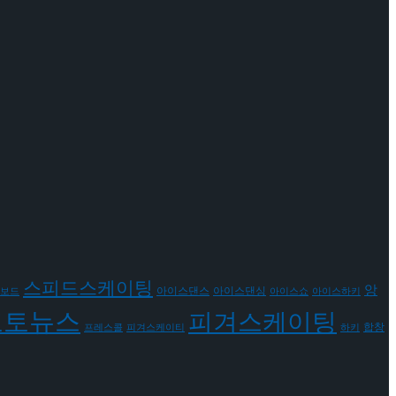
스피드스케이팅
앙
아이스댄스
아이스댄싱
보드
아이스쇼
아이스하키
포토뉴스
피겨스케이팅
합창
프레스콜
피겨스케이티
하키