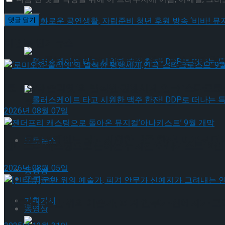
혜화로운 공연생활, 자립준비 청년 후원 방송 ‘비바
이번주 인기뉴스
혜화로운 공연생활, 자립준비 청년 후원 방송 ‘비바
‘로미오와 줄리엣’의 발칙한 평행세계,연극 ‘스타크로스
롤러스케이트 타고 시원한 맥주 한잔! DDP로 떠
2026년 08월 07일
롤러스케이트 타고 시원한 맥주 한잔! DDP로 떠
포토뉴스
젠더프리 캐스팅으로 돌아온 뮤지컬’아나키스트’ 9월
2026년 08월 05일
동영상
포토뉴스
기획기사
[인터뷰] 은반 위의 예술가, 피겨 안무가 신예지가 
동영상