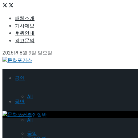
매체소개
기사제보
후원안내
광고문의
2026년 8월 9일 일요일
공연
All
공연
공연일반
All
국악