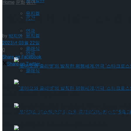
공연일반
Home
문화
공연
뮤지컬
[현장스케치] 이경수-김지웅, 
국악
연극
뮤지컬
by
박지민
2023년 03월 22일
클래식
0
연극
Share on Facebook
Share on Twitter
클래식
]3월 21일 대학로 아트원씨어터 2관에서 뮤지컬 <윌리엄과 
‘로미오와 줄리엣’의 발칙한 평행세계,연극 ‘스타
의 배우 이경수가 시연을 보이고 있다.
뮤지컬 <윌리엄과 윌리엄의 윌리엄들>은 18세기 말 런던 사회
‘로미오와 줄리엣’의 발칙한 평행세계,연극 ‘스타
으로, 실화에 작가의 상상력을 더한 독특한 소재와 중독성 강한
공연은 5월 28일까지 아트씨어터 2관에서 이어진다.