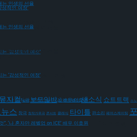
그리는 ‘감성적인 여정’
가 그려내는 인생의 선율
가 그려내는 인생의 선율
윤아선
유가 그리는 ‘감성적인 여정’
뮤지컬
새소식
보도일반
유가 그리는 ‘감성적인 여정’
쇼트트랙
브로드웨이
발레
스노
요뉴스
타이틀
판소리
창극
클래식
페어스케이팅
창작가무극
콘서트
될 것”, ‘나 혼자만 레벨업 on ICE’ 배우 이호원