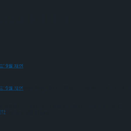
심각한 부자 사이
윌리엄의 윌리엄들> 프레스콜이 진행됐다. 이 날 윌리엄 헨리 아일
크로스드’ 9월 재연
를 뒤흔들었던 셰익스피어 유물에 관한 사기극을 모티브로 한다.
크로스드’ 9월 재연
 음악이 어우러진 작품이다.