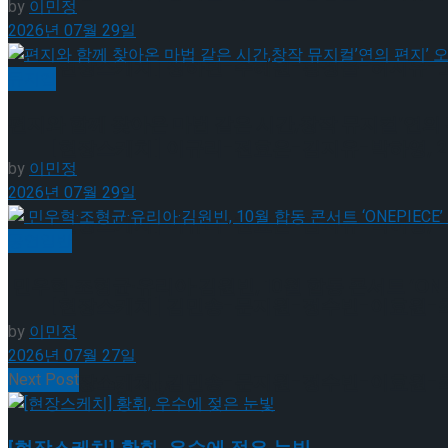
by
이민정
2026년 07월 29일
[현장스케치] 장하린-주혜원-황정율-허지유-고나연
뮤지컬
편지와 함께 찾아온 마법 같은 시간,창작 뮤지컬’연의 
[현장스케치] 이규리-전효은-김지유-박하영, 202
by
이민정
2026년 07월 29일
[현장스케치] 이규리-전효은-김지유-박하영, 202
공연일반
민우혁·조형균·유리아·김원빈, 10월 합동 콘서트 ‘ONEP
[현장스케치] 김민송-문지원-정수빈-이효원-최진아
by
이민정
2026년 07월 27일
Next Post
[현장스케치] 김민송-문지원-정수빈-이효원-최진아
Trending Tags