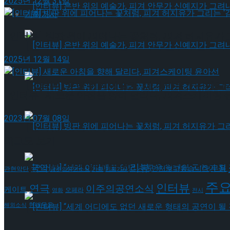
2025년 12월 31일
기획기사
[인터뷰] 빙판 위에 피어나는 꽃처럼, 피겨 허지유가 
[인터뷰] 은반 위의 예술가, 피겨 안무가 신예지
2025년 12월 14일
[인터뷰] 은반 위의 예술가, 피겨 안무가 신예지
[인터뷰] 새로운 아침을 향해 달리다, 피겨스케이팅 
2023년 07월 08일
[인터뷰] 빙판 위에 피어나는 꽃처럼, 피겨 허지
태그로 보기
[인터뷰] 빙판 위에 피어나는 꽃처럼, 피겨 허지
리뷰
국악
무용
먼저보고왔습니다
관현악단
금주의공연소식
기획
기획기사
주
인터뷰
연극
이주의공연소식
케이트
오페라
영화
전시
현대무용
[인터뷰] “세계 어디에도 없던 새로운 형태의 공연이 
해외소식