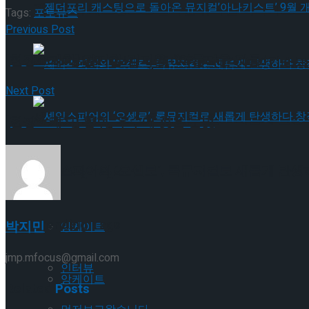
젠더프리 캐스팅으로 돌아온 뮤지컬’아나키스트’
Tags:
포토뉴스
Previous Post
[현장스케치] 김지철-김지웅, “아름다운 것들”
젠더프리 캐스팅으로 돌아온 뮤지컬’아나키스트’
Next Post
셰익스피어의 ‘오셀로’, 록뮤지컬로 새롭게 탄생하
[현장스케치] 황휘, 우수에 젖은 눈빛
셰익스피어의 ‘오셀로’, 록뮤지컬로 새롭게 탄생하
Trending Tags
Trending Tags
박지민
앙케이트
jmp.mfocus@gmail.com
인터뷰
앙케이트
Related
Posts