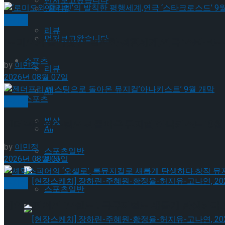
먼저보고왔습니다
인터뷰
뮤지컬
리뷰
먼저보고왔습니다
‘로미오와 줄리엣’의 발칙한 평행세계,연극 ‘스타크로스
스포츠
by
이민정
리뷰
2026년 08월 07일
All
스포츠
뮤지컬
빙상
젠더프리 캐스팅으로 돌아온 뮤지컬’아나키스트’ 9월
All
by
이민정
스포츠일반
2026년 08월 05일
빙상
뮤지컬
스포츠일반
셰익스피어의 ‘오셀로’, 록뮤지컬로 새롭게 탄생하다.창
[현장스케치] 장하린-주혜원-황정율-허지유-고나연