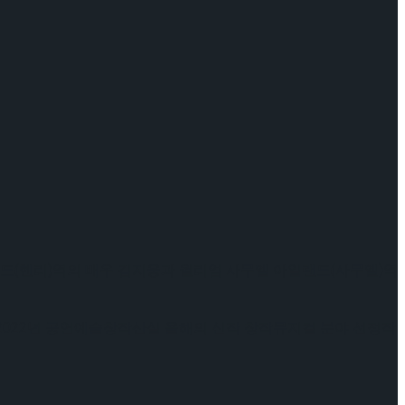
랜드(헨리)역의 배우 김지웅과 윌리엄 사무엘 아일랜드(사무엘)역
 2022년 공연예술창작산실 올해의 신작 창작뮤지컬 분야 선정작